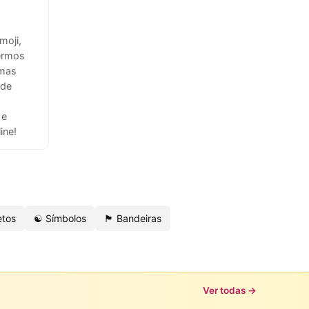
moji,
ermos
 mas
 de
 e
ine!
etos
☯️ Símbolos
🏴 Bandeiras
Ver todas →