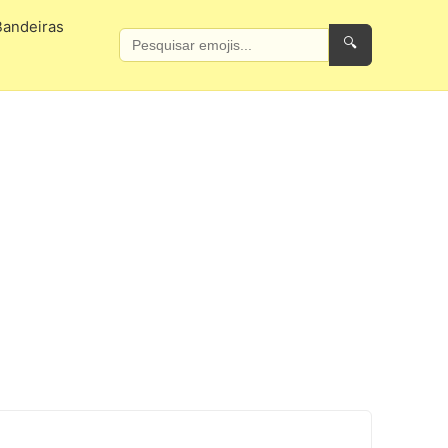
Bandeiras
🔍