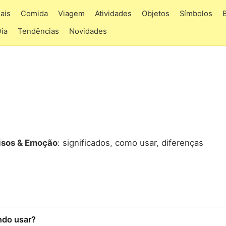
ais
Comida
Viagem
Atividades
Objetos
Símbolos
Dia
Tendências
Novidades
isos & Emoção
: significados, como usar, diferenças
ando usar?