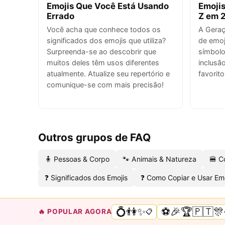
Emojis Que Você Está Usando
Emojis
Errado
Z em 
Você acha que conhece todos os
A Geraç
significados dos emojis que utiliza?
de emoj
Surpreenda-se ao descobrir que
símbolo
muitos deles têm usos diferentes
inclusã
atualmente. Atualize seu repertório e
favorito
comunique-se com mais precisão!
Outros grupos de FAQ
🧍 Pessoas & Corpo
🐾 Animais & Natureza
🍔 C
❓ Significados dos Emojis
❓ Como Copiar e Usar Emo
💍👫✨
⚽🎉🏆🇵🇹🎊
🔥 POPULAR AGORA
📋