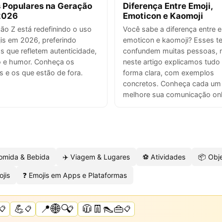
 Populares na Geração
Diferença Entre Emoji,
2026
Emoticon e Kaomoji
ão Z está redefinindo o uso
Você sabe a diferença entre e
is em 2026, preferindo
emoticon e kaomoji? Esses t
s que refletem autenticidade,
confundem muitas pessoas,
o e humor. Conheça os
neste artigo explicamos tudo
s e os que estão de fora.
forma clara, com exemplos
concretos. Conheça cada um
melhore sua comunicação onl
omida & Bebida
✈️ Viagem & Lugares
⚽ Atividades
📦 Obj
jis
❓ Emojis em Apps e Plataformas
💪
📍🌐🔍
🧥👖👠👜
📋
📋
📋
📋