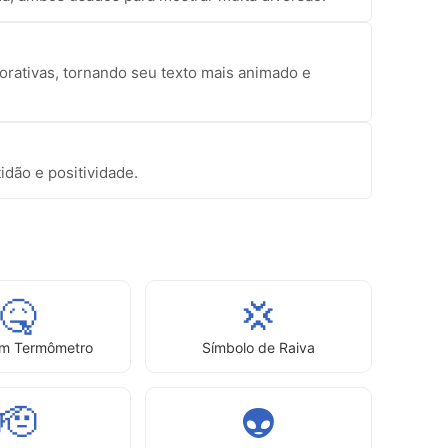
rativas, tornando seu texto mais animado e
dão e positividade.
🤒
💢
om Termômetro
Símbolo de Raiva
🫡
👽