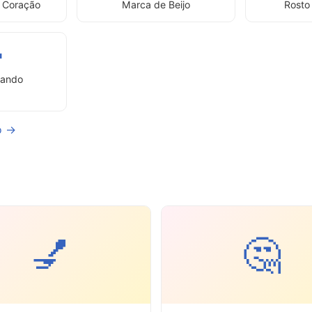
 Coração
Marca de Beijo
Rosto

lando
o →
💅
🤔