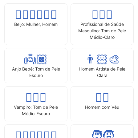
👩🏾‍❤‍💋‍👨🏼
👨🏼‍⚕️
Beijo: Mulher, Homem
Profissional de Saúde
Masculino: Tom de Pele
Médio-Claro
👼🏿
👨🏻‍🎨
Anjo Bebê: Tom de Pele
Homem Artista de Pele
Escuro
Clara
🧛🏾‍♂️
👰‍♂️
Vampiro: Tom de Pele
Homem com Véu
Médio-Escuro
👩🏿‍❤️‍💋‍👩🏽
🧑‍🧒