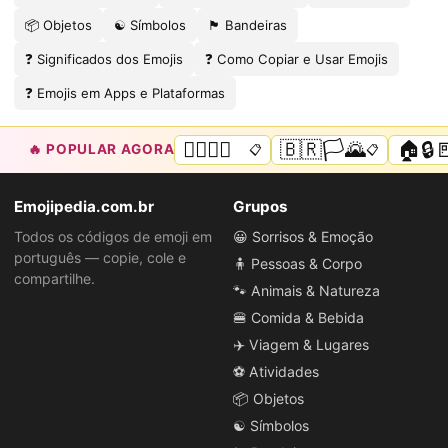
📦 Objetos
☯️ Símbolos
🏴 Bandeiras
❓ Significados dos Emojis
❓ Como Copiar e Usar Emojis
❓ Emojis em Apps e Plataformas
🏳️‍🌈🌈💜
🇧🇷🏳️🌄
🏠🔒
🔥 POPULAR AGORA
📋
📋
Emojipedia.com.br
Grupos
Todos os códigos de emoji em
😀 Sorrisos & Emoção
português — copie, cole e
🧍 Pessoas & Corpo
compartilhe.
🐾 Animais & Natureza
🍔 Comida & Bebida
✈️ Viagem & Lugares
⚽ Atividades
📦 Objetos
☯️ Símbolos