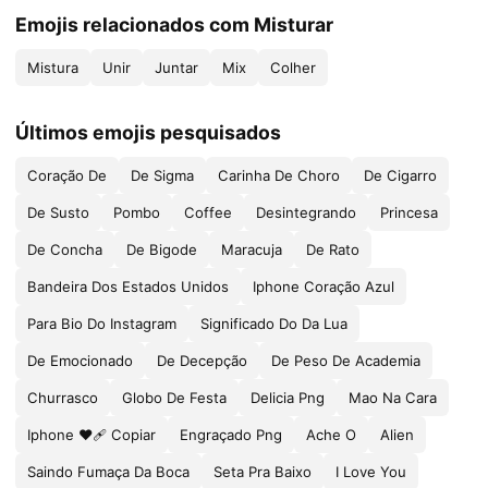
Emojis relacionados com Misturar
Mistura
Unir
Juntar
Mix
Colher
Últimos emojis pesquisados
Coração De
De Sigma
Carinha De Choro
De Cigarro
De Susto
Pombo
Coffee
Desintegrando
Princesa
De Concha
De Bigode
Maracuja
De Rato
Bandeira Dos Estados Unidos
Iphone Coração Azul
Para Bio Do Instagram
Significado Do Da Lua
De Emocionado
De Decepção
De Peso De Academia
Churrasco
Globo De Festa
Delicia Png
Mao Na Cara
Iphone ❤🩹 Copiar
Engraçado Png
Ache O
Alien
Saindo Fumaça Da Boca
Seta Pra Baixo
I Love You