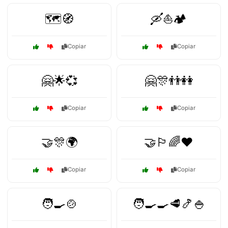
🗺️🧭
🛶⛵🏕️
Copiar
Copiar
🤗🌟💞
🤗🎊👬👭
Copiar
Copiar
🤝🎊🌍
🤝🏳️‍🌈❤️
Copiar
Copiar
🧑‍🍳🍲
🧑‍🍳🍳🥩🍤🍚