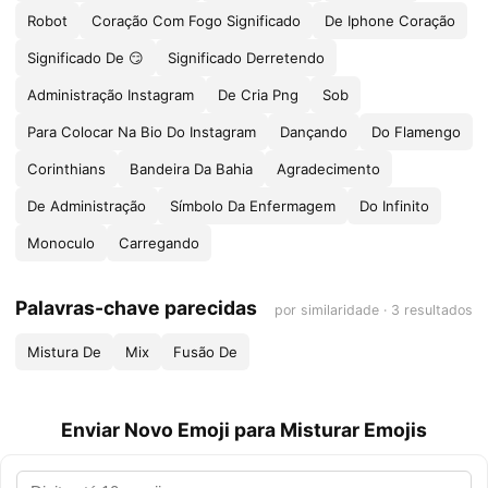
Robot
Coração Com Fogo Significado
De Iphone Coração
Significado De 😏
Significado Derretendo
Administração Instagram
De Cria Png
Sob
Para Colocar Na Bio Do Instagram
Dançando
Do Flamengo
Corinthians
Bandeira Da Bahia
Agradecimento
De Administração
Símbolo Da Enfermagem
Do Infinito
Monoculo
Carregando
Palavras-chave parecidas
por similaridade · 3 resultados
Mistura De
Mix
Fusão De
Enviar Novo Emoji para Misturar Emojis