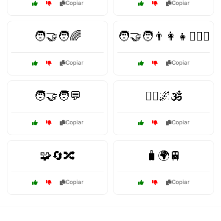
Copiar
Copiar
🧑‍🤝‍🧑🌈
🧑‍🤝‍🧑👨‍👩‍👧👩‍❤️‍👨
Copiar
Copiar
🧑‍🤝‍🧑💬
🧘‍♀️🌌🕉️
Copiar
Copiar
🧩🔄🔀
🧳🌍🚆
Copiar
Copiar