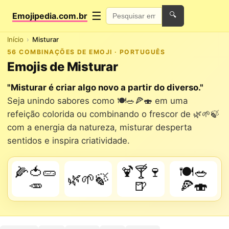
☰
Emojipedia.com.br
🔍
Início
Misturar
56 COMBINAÇÕES DE EMOJI · PORTUGUÊS
Emojis de Misturar
"Misturar é criar algo novo a partir do diverso."
Seja unindo sabores como 🍽️🥗🍕🍣 em uma
refeição colorida ou combinando o frescor de 🌿🌱🍃
com a energia da natureza, misturar desperta
sentidos e inspira criatividade.
🌽🍅🥒
🍹🍸🍷
🍽️🥗
🌿🌱🍃
🥕
🍺
🍕🍣