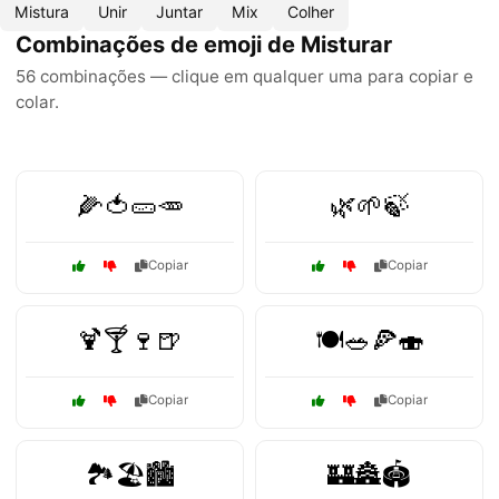
Mistura
Unir
Juntar
Mix
Colher
Combinações de emoji de Misturar
56 combinações — clique em qualquer uma para copiar e
colar.
🌽🍅🥒🥕
🌿🌱🍃
Copiar
Copiar
🍹🍸🍷🍺
🍽️🥗🍕🍣
Copiar
Copiar
🏞️🏖️🏙️
🏰🏯🏟️