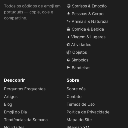
Todos os códigos de emoji em
😀 Sorrisos & Emoção
português — copie, cole e
🧍 Pessoas & Corpo
compartilhe.
🐾 Animais & Natureza
🍔 Comida & Bebida
✈️ Viagem & Lugares
⚽ Atividades
📦 Objetos
☯️ Símbolos
🏴 Bandeiras
Descobrir
Sobre
Perguntas Frequentes
Sobre nós
Artigos
Contato
Blog
Termos de Uso
Emoji do Dia
Política de Privacidade
Tendências da Semana
Mapa do Site
Novidades
Sitemap XML