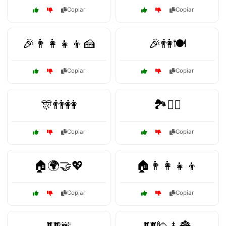
Copiar
Copiar
🎉👨‍👩‍👧‍👦🍰
🎉👫🍽️
Copiar
Copiar
🎊👬👭
🏞️🚶‍♀️
Copiar
Copiar
🏠🌍🤝💖
🏠👨‍👩‍👧‍👦
Copiar
Copiar