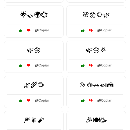
🌟🤝🌍💞
🌸🌼🌻🌿
Copiar
Copiar
🌿🌼
🌿🌼🎉
Copiar
Copiar
🌿🌾🌻
🍲🥘🥗🍛🍰
Copiar
Copiar
🎆🎇🧨
🎉🍽️🥳