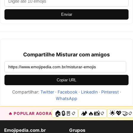
Enviar
Compartilhe Misturar com amigos
Copiar URL
Compartilhar:
Twitter
·
Facebook
·
LinkedIn
·
Pinterest
·
WhatsApp
🏠🔒🚪
🏕️🔥📸
🌟💖🤝
🔥 POPULAR AGORA
📋
📋
📋
Emojipedia.com.br
Grupos