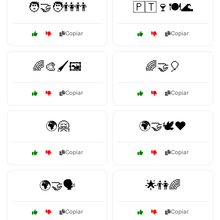
🧑‍🤝‍🧑👫👬
🇵🇹🍷🍽️🌊
Copiar
Copiar
🌈🎨🖌️🖼️
🌈🤝🎈
Copiar
Copiar
🌍🤗
🌍🤝🕊️❤️
Copiar
Copiar
🌍🤝🗣️
🌟👫🌈
Copiar
Copiar