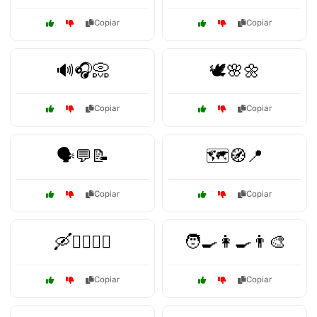
Copiar
Copiar
🔊🎧📀
🕊️🌸🌼
Copiar
Copiar
🗣️💬📝
🗺️🧭📍
Copiar
Copiar
🛶🚴‍♂️🏄‍♀️
🧑‍🍳👩‍🍳👨‍🎨
Copiar
Copiar