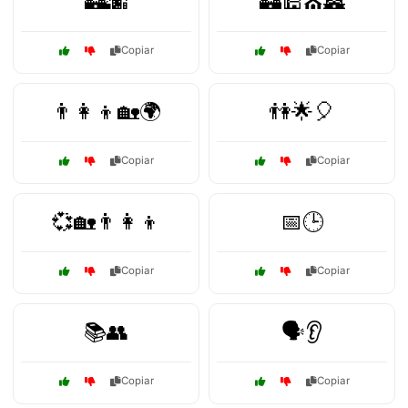
🏰🌆
🏰🕌⛪🏯
Copiar
Copiar
👨‍👩‍👦🏡🌍
👫🌟🎈
Copiar
Copiar
💞🏡👨‍👩‍👦
📅🕒
Copiar
Copiar
📚👥
🗣️👂
Copiar
Copiar