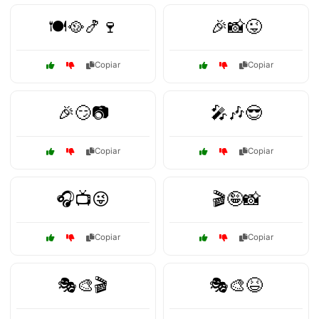
🍽️🥘🍤🍷
🎉📸😜
Copiar
Copiar
🎉😏📷
🎤🎶😎
Copiar
Copiar
🎧📺😜
🎬🤪📸
Copiar
Copiar
🎭🎨🎬
🎭🎨😆