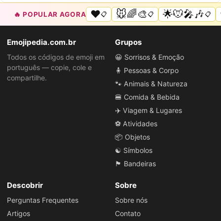
❤️
🐭🌈🎨
🌟🐭🎤🎶
🔥 POPULAR AGORA
📋
📋
📋
Emojipedia.com.br
Grupos
Todos os códigos de emoji em
😀 Sorrisos & Emoção
português — copie, cole e
🧍 Pessoas & Corpo
compartilhe.
🐾 Animais & Natureza
🍔 Comida & Bebida
✈️ Viagem & Lugares
⚽ Atividades
📦 Objetos
☯️ Símbolos
🏴 Bandeiras
Descobrir
Sobre
Perguntas Frequentes
Sobre nós
Artigos
Contato