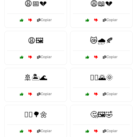
😩📅💔
😩📖💔
Copiar
Copiar
😩🖼️
😿🌧️🍂
Copiar
Copiar
🚢🏝️🌊
🚴‍♀️🌄🌞
Copiar
Copiar
🚶‍♂️🌳🌼
🤔🖼️🤣
Copiar
Copiar