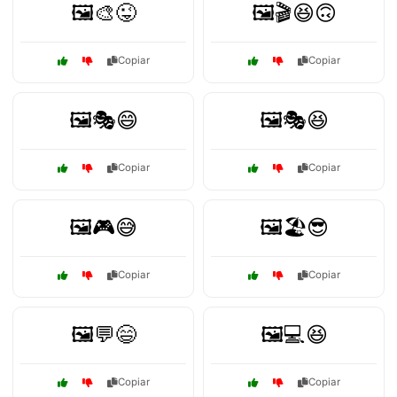
🖼️🎨😜
🖼️🎬😆🙃
Copiar
Copiar
🖼️🎭😄
🖼️🎭😆
Copiar
Copiar
🖼️🎮😅
🖼️🏖️😎
Copiar
Copiar
🖼️💬😄
🖼️💻😆
Copiar
Copiar