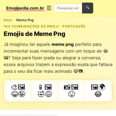
☰
Emojipedia.com.br
🔍
Início
Meme Png
102 COMBINAÇÕES DE EMOJI · PORTUGUÊS
Emojis de Meme Png
Já imaginou ter aquele
meme png
perfeito para
incrementar suas mensagens com um toque de 😂
🖼️? Seja para fazer piada ou alegrar a conversa,
esses arquivos trazem a expressão exata que faltava
para o seu dia ficar mais animado 😹📷.
🎨🖼️
📱🖼️
📸🖼️
🖼️🌍
😂🤪
🤣😅
😜
😂