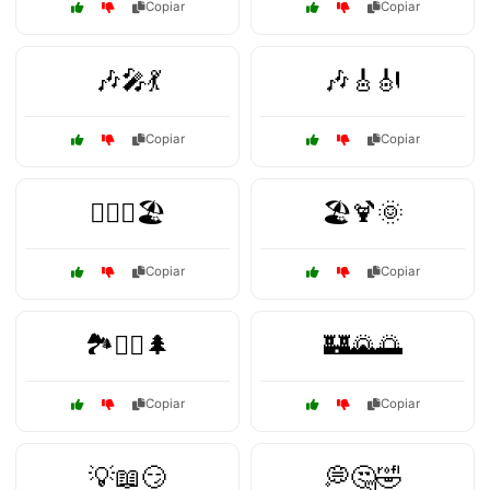
Copiar
Copiar
🎶🎤💃
🎶🎸🎻
Copiar
Copiar
🏄‍♂️🌊🏖️
🏖️🍹🌞
Copiar
Copiar
🏞️🚶‍♀️🌲
🏰🌄🌅
Copiar
Copiar
💡📖😏
💭🤔🤣