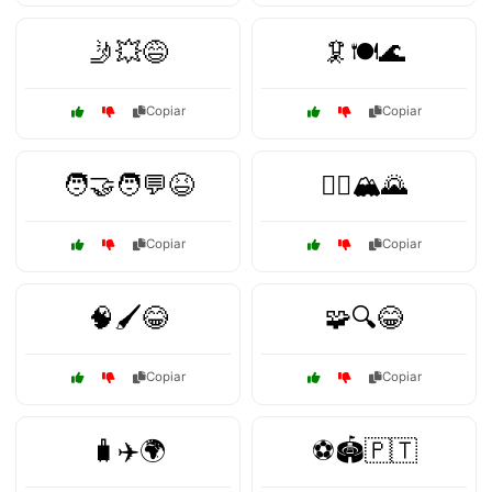
🤳💥😅
🦑🍽️🌊
Copiar
Copiar
🧑‍🤝‍🧑💬😆
🧗‍♂️🏔️🌄
Copiar
Copiar
🧠🖌️😂
🧩🔍😂
Copiar
Copiar
🧳✈️🌍
⚽🏟️🇵🇹