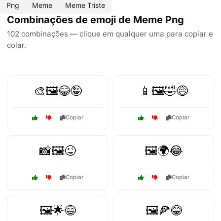
Png
Meme
Meme Triste
Combinações de emoji de Meme Png
102 combinações — clique em qualquer uma para copiar e
colar.
🎨🖼️😂🤪
📱🖼️🤣😅
Copiar
Copiar
📸🖼️😜
🖼️🌍😂
Copiar
Copiar
🖼️🌟😅
🖼️🍕😂