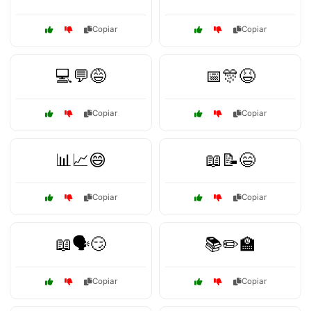
Copiar
Copiar
💻💬😅
📅🎊😆
Copiar
Copiar
📊📈😄
📖📝😄
Copiar
Copiar
📖🗣️😏
📚✏️🏫
Copiar
Copiar