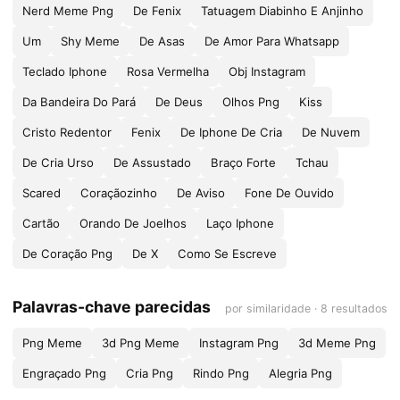
Nerd Meme Png
De Fenix
Tatuagem Diabinho E Anjinho
Um
Shy Meme
De Asas
De Amor Para Whatsapp
Teclado Iphone
Rosa Vermelha
Obj Instagram
Da Bandeira Do Pará
De Deus
Olhos Png
Kiss
Cristo Redentor
Fenix
De Iphone De Cria
De Nuvem
De Cria Urso
De Assustado
Braço Forte
Tchau
Scared
Coraçãozinho
De Aviso
Fone De Ouvido
Cartão
Orando De Joelhos
Laço Iphone
De Coração Png
De X
Como Se Escreve
Palavras-chave parecidas
por similaridade · 8 resultados
Png Meme
3d Png Meme
Instagram Png
3d Meme Png
Engraçado Png
Cria Png
Rindo Png
Alegria Png