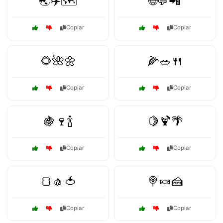
🌏✈️🗺️
🌐💬📲
Copiar
Copiar
🌻🌺🌼
🌽🥗🍴
Copiar
Copiar
🍇🍷🍾
🍋🍹🌴
Copiar
Copiar
🍞🧄🍅
🍭🍬🍰
Copiar
Copiar