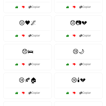
Copiar
Copiar
😔🖤🌌
😞📷💔
Copiar
Copiar
😞🛌
😢🌙
Copiar
Copiar
😢🍂🏠
😢🕯️💔
Copiar
Copiar