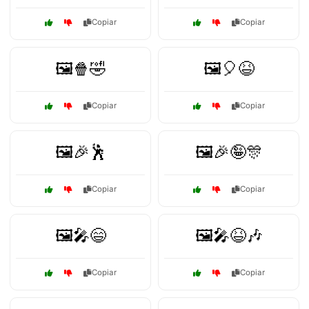
Copiar
Copiar
🖼️🍿🤣
🖼️🎈😆
Copiar
Copiar
🖼️🎉🕺
🖼️🎉🤪🎊
Copiar
Copiar
🖼️🎤😄
🖼️🎤😆🎶
Copiar
Copiar