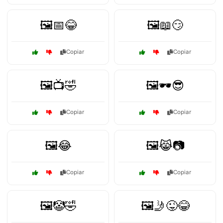
🖼️📅😂
🖼️📖😏
Copiar
Copiar
🖼️📺🤣
🖼️🕶️😎
Copiar
Copiar
🖼️😂
🖼️😹📷
Copiar
Copiar
🖼️🤡🤣
🖼️🤳😜😂