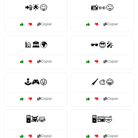
📲🌟😋
📸👀😜
Copiar
Copiar
🕌🏛️🌍
🕶️😎🎤
Copiar
Copiar
🕹️🎮😜
🖌️🎨😂
Copiar
Copiar
🖥️👾😹
🖥️🖼️🤣
Copiar
Copiar