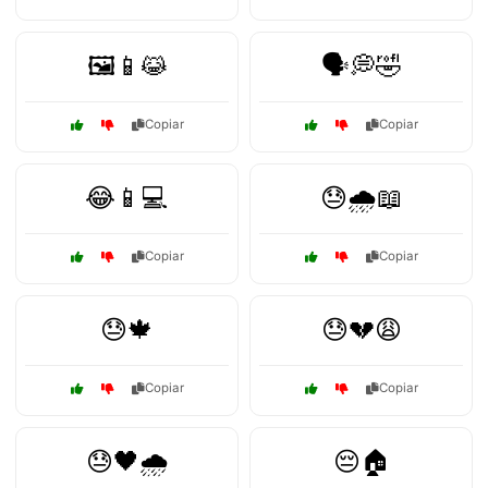
🖼️📱😹
🗣️💭🤣
Copiar
Copiar
😂📱💻
😓🌧️📖
Copiar
Copiar
😓🍁
😓💔😩
Copiar
Copiar
😓🖤🌧️
😔🏠