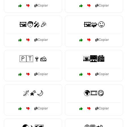
Copiar
Copiar
🖼️🧑‍🎤🎉
🖼️🧩😜
Copiar
Copiar
🇵🇹🍷🧀
🌆🌉🏙️
Copiar
Copiar
🌌🌠🌙
🌍🎞️😋
Copiar
Copiar