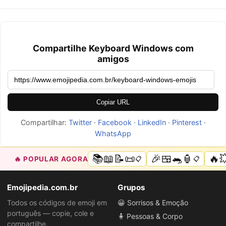
Compartilhe Keyboard Windows com
amigos
Copiar URL
Compartilhar:
Twitter
·
Facebook
·
LinkedIn
·
Pinterest
·
WhatsApp
📚📖📝📜
🎉🍱🐀🏮
🔥
🔥 POPULAR AGORA
📋
📋
Emojipedia.com.br
Grupos
Todos os códigos de emoji em
😀 Sorrisos & Emoção
português — copie, cole e
🧍 Pessoas & Corpo
compartilhe.