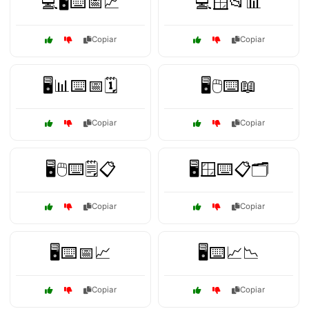
💻🖥️⌨️📅📈
💻🪟📂📊
Copiar
Copiar
🖥️📊⌨️📅🗓️
🖥️🖱️⌨️📖
Copiar
Copiar
🖥️🖱️⌨️🗒️📋
🖥️🪟⌨️📋🗂️
Copiar
Copiar
🖥️⌨️📅📈
🖥️⌨️📈📉
Copiar
Copiar