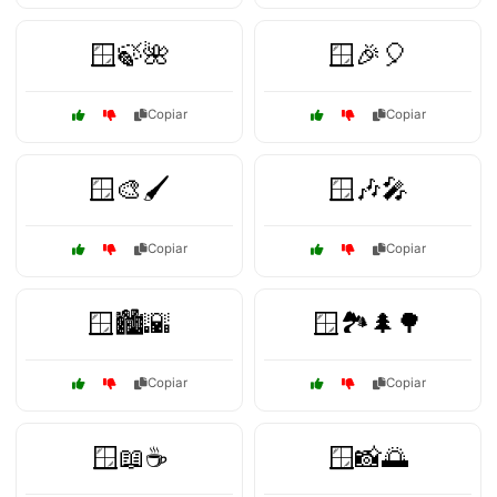
🪟🍃🌺
🪟🎉🎈
Copiar
Copiar
🪟🎨🖌️
🪟🎶🎤
Copiar
Copiar
🪟🏙️🌇
🪟🏞️🌲🌳
Copiar
Copiar
🪟📖☕
🪟📸🌅