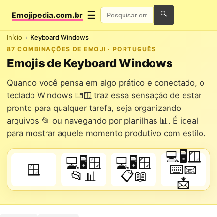
☰
Emojipedia.com.br
🔍
Início
Keyboard Windows
87 COMBINAÇÕES DE EMOJI · PORTUGUÊS
Emojis de Keyboard Windows
Quando você pensa em algo prático e conectado, o
teclado Windows ⌨️🪟 traz essa sensação de estar
pronto para qualquer tarefa, seja organizando
arquivos 📂 ou navegando por planilhas 📊. É ideal
para mostrar aquele momento produtivo com estilo.
💻🖥️🪟
💻🖥️🪟
💻🖥️🪟
🪟
⌨️📧
📂📊
📋📖
📩