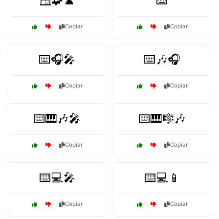
🪟🧩♟️
⌨️
Copiar
Copiar
⌨️🎧🎤
⌨️🎶🎧
Copiar
Copiar
⌨️🎹🎶🎤
⌨️🎹🎼🎶
Copiar
Copiar
⌨️💻🎤
⌨️💻📱
Copiar
Copiar