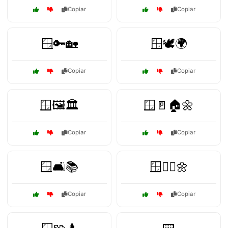
Copiar
Copiar
🪟🔑🏡
🪟🕊️🌍
Copiar
Copiar
🪟🖼️🏛️
🪟🚪🏠🌼
Copiar
Copiar
🪟🛋️📚
🪟🧘‍♀️🌼
Copiar
Copiar