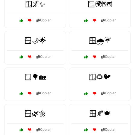
🪟🌌✨
🪟🌍🗺️
Copiar
Copiar
🪟🌙🌟
🪟🌧️☔
Copiar
Copiar
🪟🌳🏡
🪟🌻🐦
Copiar
Copiar
🪟🌿🌼
🪟🍂🍁
Copiar
Copiar