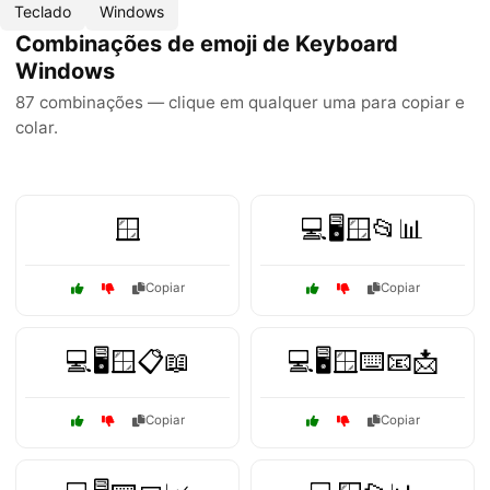
Teclado
Windows
Combinações de emoji de Keyboard
Windows
87 combinações — clique em qualquer uma para copiar e
colar.
🪟
💻🖥️🪟📂📊
Copiar
Copiar
💻🖥️🪟📋📖
💻🖥️🪟⌨️📧📩
Copiar
Copiar