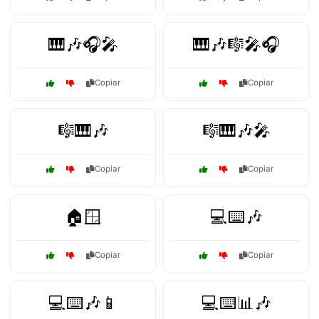
🎹🎶🎧🎤
🎹🎶🎼🎤🎧
Copiar
Copiar
🎼🎹🎶
🎼🎹🎶🎤
Copiar
Copiar
🏠🪟
💻⌨️🎶
Copiar
Copiar
💻⌨️🎶📱
💻⌨️📊🎶