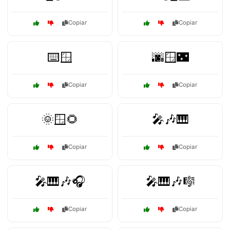
Copiar
Copiar
⌨️🪟
🌆🪟🌃
Copiar
Copiar
🌞🪟🌻
🎤🎶🎹
Copiar
Copiar
🎤🎹🎶🎧
🎤🎹🎶🎼
Copiar
Copiar