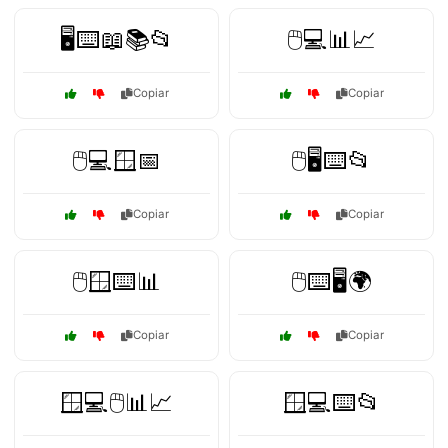
🖥️⌨️📖📚📂
🖱️💻📊📈
Copiar
Copiar
🖱️💻🪟📅
🖱️🖥️⌨️📂
Copiar
Copiar
🖱️🪟⌨️📊
🖱️⌨️🖥️🌍
Copiar
Copiar
🪟💻🖱️📊📈
🪟💻⌨️📂