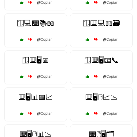
Copiar
Copiar
🪟💻⌨️📚📖
🪟⌨️💻📖🗃️
Copiar
Copiar
🪟⌨️🖥️📅
🪟⌨️🖥️📧📞
Copiar
Copiar
⌨️🖥️📊📅📈
⌨️🖥️🖱️📈📉
Copiar
Copiar
⌨️🖥️🖱️📊📉
⌨️🖱️🖥️🗂️