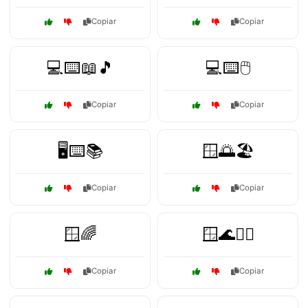
Copiar
Copiar
💻⌨️📖🎵
💻⌨️🖱️
Copiar
Copiar
🖥️⌨️📚
🪟🌅🏖️
Copiar
Copiar
🪟🌈
🪟🌊🏄‍♂️
Copiar
Copiar