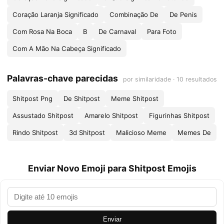
Coração Laranja Significado
Combinação De
De Penis
Com Rosa Na Boca
B
De Carnaval
Para Foto
Com A Mão Na Cabeça Significado
Palavras-chave parecidas
por similaridade · 10 resultados
Shitpost Png
De Shitpost
Meme Shitpost
Assustado Shitpost
Amarelo Shitpost
Figurinhas Shitpost
Rindo Shitpost
3d Shitpost
Malicioso Meme
Memes De
Enviar Novo Emoji para Shitpost Emojis
Enviar