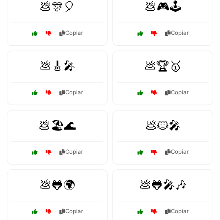
💩🎊🎈
💩🎮🕹️
Copiar
Copiar
💩🎸🎤
💩🏆🥇
Copiar
Copiar
💩🏖️🌊
💩🐱🎤
Copiar
Copiar
💩🐸🌍
💩🐸🎤🎶
Copiar
Copiar