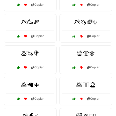
Copiar
Copiar
💩🥳🍕
💩🦄🌈✨
Copiar
Copiar
💩🦄🍭
💩🦋🌼
Copiar
Copiar
💩🦙🌵
💩🧙‍♀️🔮
Copiar
Copiar