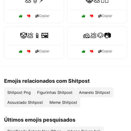
💩🧙⚡
😹💩🧙‍♂️
Copiar
Copiar
🤡💩📱🖼️
🧀💩🐶📷
Copiar
Copiar
Emojis relacionados com Shitpost
Shitpost Png
Figurinhas Shitpost
Amarelo Shitpost
Assustado Shitpost
Meme Shitpost
Últimos emojis pesquisados