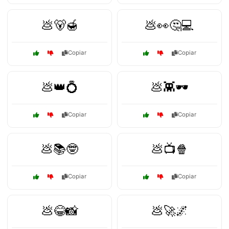
💩🐻🍯
💩👀🤔💻
Copiar
Copiar
💩👑💍
💩👾🕶️
Copiar
Copiar
💩📚🤓
💩📺🍿
Copiar
Copiar
💩😂📸
💩🚀🌌