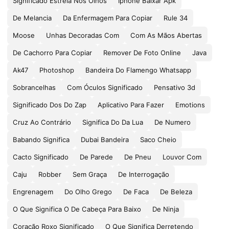
Significado Estrela Nos Olhos
Iphone Baixar Apk
De Melancia
Da Enfermagem Para Copiar
Rule 34
Moose
Unhas Decoradas Com
Com As Mãos Abertas
De Cachorro Para Copiar
Remover De Foto Online
Java
Ak47
Photoshop
Bandeira Do Flamengo Whatsapp
Sobrancelhas
Com Óculos Significado
Pensativo 3d
Significado Dos Do Zap
Aplicativo Para Fazer
Emotions
Cruz Ao Contrário
Significa Do Da Lua
De Numero
Babando Significa
Dubai Bandeira
Saco Cheio
Cacto Significado
De Parede
De Pneu
Louvor Com
Caju
Robber
Sem Graça
De Interrogação
Engrenagem
Do Olho Grego
De Faca
De Beleza
O Que Significa O De Cabeça Para Baixo
De Ninja
Coração Roxo Significado
O Que Significa Derretendo