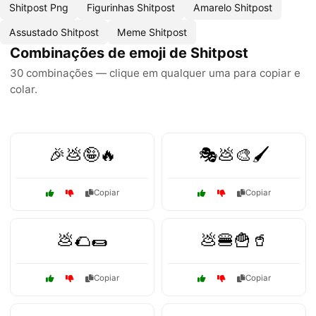
Shitpost Png
Figurinhas Shitpost
Amarelo Shitpost
Assustado Shitpost
Meme Shitpost
Combinações de emoji de Shitpost
30 combinações — clique em qualquer uma para copiar e
colar.
🎉💩🤪🔥
🎭💩🎨🖌️
Copiar
Copiar
💩🌮🌯
💩🍔🍟🥤
Copiar
Copiar