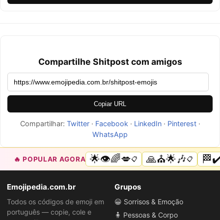
Compartilhe Shitpost com amigos
Copiar URL
Compartilhar:
Twitter
·
Facebook
·
LinkedIn
·
Pinterest
·
WhatsApp
🌟👁️🌈💋
🙏⛪🌟🎶
🏁✔️
🔥 POPULAR AGORA
📋
📋
Emojipedia.com.br
Grupos
Todos os códigos de emoji em
😀 Sorrisos & Emoção
português — copie, cole e
🧍 Pessoas & Corpo