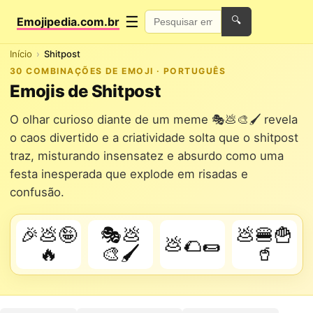
☰
Emojipedia.com.br
🔍
Início
Shitpost
30 COMBINAÇÕES DE EMOJI · PORTUGUÊS
Emojis de Shitpost
O olhar curioso diante de um meme 🎭💩🎨🖌️ revela
o caos divertido e a criatividade solta que o shitpost
traz, misturando insensatez e absurdo como uma
festa inesperada que explode em risadas e
confusão.
🎉💩🤪
🎭💩
💩🍔🍟
💩🌮🌯
🔥
🎨🖌️
🥤