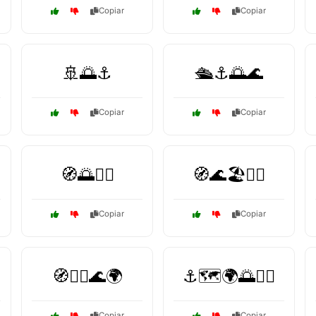
Copiar
Copiar
🚢🌅⚓
🛳️⚓🌅🌊
Copiar
Copiar
🧭🌅🏴‍☠️
🧭🌊🏖️🏴‍☠️
Copiar
Copiar
🧭🏴‍☠️🌊🌍
⚓🗺️🌍🌅🏄‍♀️
Copiar
Copiar