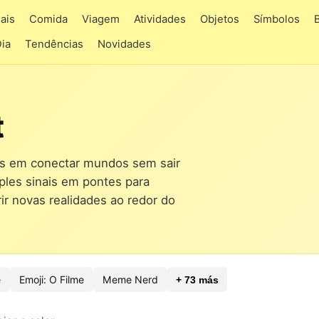
ais
Comida
Viagem
Atividades
Objetos
Símbolos
Dia
Tendências
Novidades
t
os em conectar mundos sem sair
mples sinais em pontes para
ir novas realidades ao redor do
e
Emoji: O Filme
Meme Nerd
+ 73 más