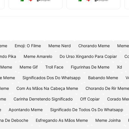
eme
Emoji: O Filme
Meme Nerd
Chorando Meme
Meme
ndo Pika
Meme Amarelo
Do Urso Xingando Para Copiar
C
a Meme
Meme Gif
Troll Face
Figurinhas De Meme
Xd
De Meme
Significados Dos Do Whatsapp
Babando Meme
V
Meme
Com As Mãos Na Cabeça Meme
Chorando De Rir Mem
eme
Carinha Derretendo Significado
Off Copiar
Corado M
e
Apontando Meme
Significado De Todos Os Do Whatsapp
nha De Deboche
Esfregando As Mãos Meme
Meme Joinha