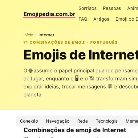
Sorrisos
Pessoas
Anim
Emojipedia.com.br
FAQ
Artigos
Emoji do 
Início
Internet
71 COMBINAÇÕES DE EMOJI · PORTUGUÊS
Emojis de Interne
O 🌐 assume o papel principal quando pensam
do lugar, enquanto o 🖥️ e o 📶 transformam si
explorar ideias, trocar mensagens 💬 e descobr
planeta.
Conexão
Navegação
Rede
Tecnologia
Mem
Combinações de emoji de Internet