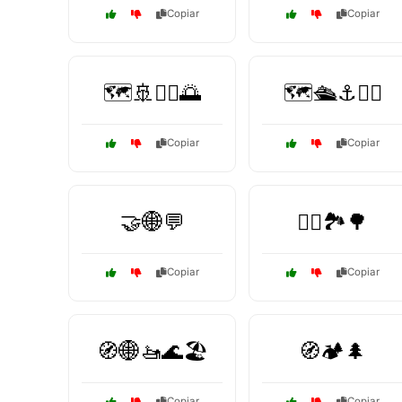
Copiar
Copiar
🗺️🚢🏴‍☠️🌅
🗺️🛳️⚓🏄‍♂️
Copiar
Copiar
🤝🌐💬
🧗‍♂️🏞️🌳
Copiar
Copiar
🧭🌐🚤🌊🏖️
🧭🏕️🌲
Copiar
Copiar