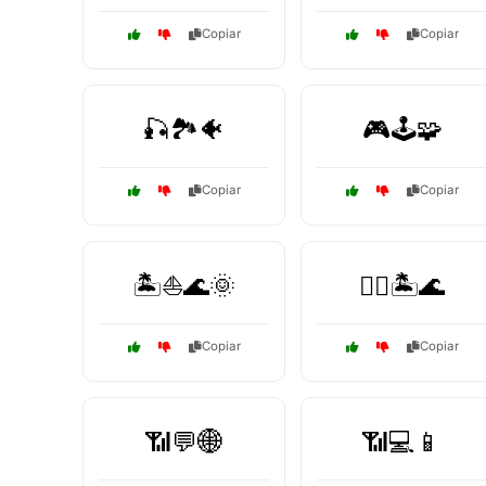
Copiar
Copiar
🎣🏞️🐠
🎮🕹️🧩
Copiar
Copiar
🏝️⛵🌊🌞
🏴‍☠️🏝️🌊
Copiar
Copiar
📶💬🌐
📶💻📱