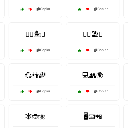
Copiar
Copiar
🏄‍♂️🏝️🌞
🏊‍♀️🏖️🌊
Copiar
Copiar
💞👫🌈
💻👥🌍
Copiar
Copiar
🕸️🐞🌼
🖥️📧📲