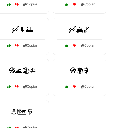
Copiar
Copiar
🛶🌲🌅
🛶🏔️🌌
Copiar
Copiar
🧭🌊🏖️⛵
🧭🌍🚢
Copiar
Copiar
⚓🗺️🚢
Copiar