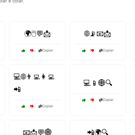
ar e colar.
🌍🖱️💬📩
🌐📡📧📩
Copiar
Copiar
💻🌐👨‍💻👩‍💻
💻📱🌐🔍
📲
Copiar
Copiar
📧📩💬🌐
📲🌍🔍