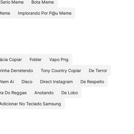
Serio Meme
Bota Meme
 Meme
Implorando Por P@u Meme
ácia Copiar
Folder
Vapo Png
arinha Derretendo
Tony Country Copiar
De Terror
 Nem Ai
Disco
Direct Instagram
De Respeito
ra Do Reggae
Anotando
De Lobo
Adicionar No Teclado Samsung