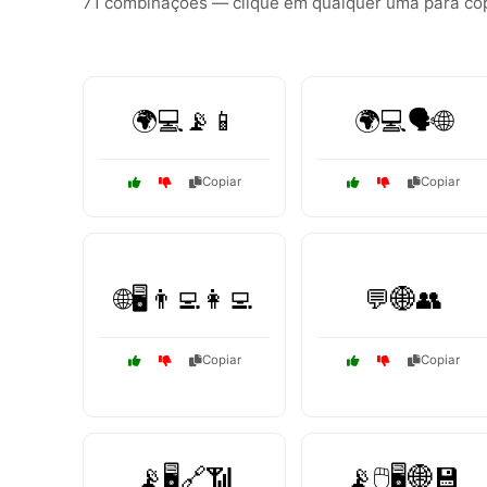
71 combinações — clique em qualquer uma para copi
🌍💻📡📱
🌍💻🗣️🌐
Copiar
Copiar
🌐🖥️👨‍💻👩‍💻
💬🌐👥
Copiar
Copiar
📡🖥️🔗📶
📡🖱️🖥️🌐💾