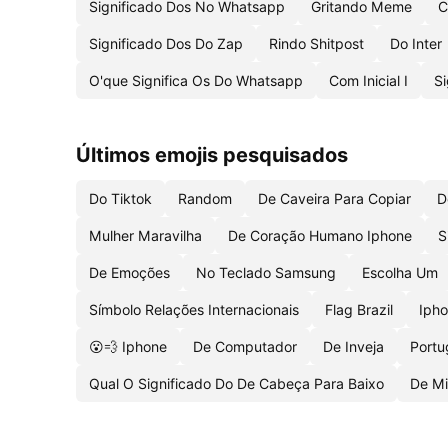
Significado Dos No Whatsapp
Gritando Meme
C
Significado Dos Do Zap
Rindo Shitpost
Do Inter
O'que Significa Os Do Whatsapp
Com Inicial I
S
Últimos emojis pesquisados
Do Tiktok
Random
De Caveira Para Copiar
D
Mulher Maravilha
De Coração Humano Iphone
S
De Emoções
No Teclado Samsung
Escolha Um
Símbolo Relações Internacionais
Flag Brazil
Ipho
😮💨 Iphone
De Computador
De Inveja
Portu
Qual O Significado Do De Cabeça Para Baixo
De Mi