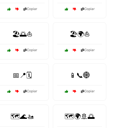
Copiar
Copiar
🏖️🌅⛵
🏖️🌍⛵
Copiar
Copiar
📅📍🗓️
📱📞🌐
Copiar
Copiar
🗺️🌊🚤
🗺️🌍🚢🌅