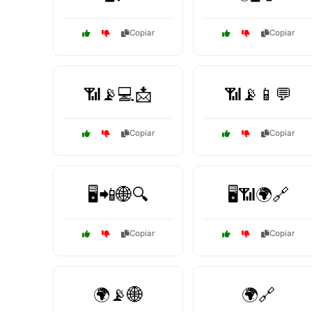
Copiar
Copiar
📶📡💻📩
📶📡📱💬
Copiar
Copiar
🖥️📲🌐🔍
🖥️📶🌍🔗
Copiar
Copiar
🌍📡🌐
🌍🔗