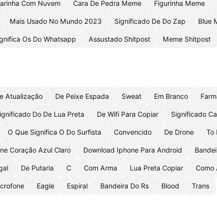
arinha Com Nuvem
Cara De Pedra Meme
Figurinha Meme
Mais Usado No Mundo 2023
Significado De Do Zap
Blue
ignifica Os Do Whatsapp
Assustado Shitpost
Meme Shitpost
e Atualização
De Peixe Espada
Sweat
Em Branco
Farm
ignificado Do De Lua Preta
De Wifi Para Copiar
Significado C
O Que Significa O Do Surfista
Convencido
De Drone
To
ne Coração Azul Claro
Download Iphone Para Android
Bandei
gal
De Putaria
C
Com Arma
Lua Preta Copiar
Como 
crofone
Eagle
Espiral
Bandeira Do Rs
Blood
Trans