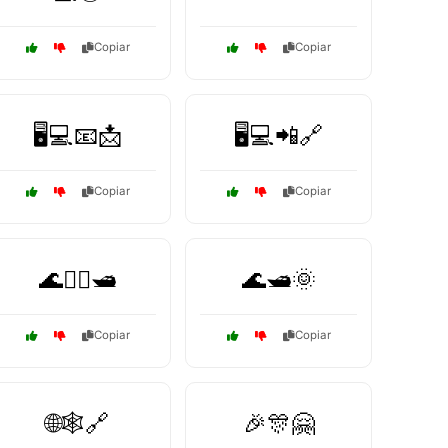
Copiar
Copiar
🖥️💻📧📩
🖥️💻📲🔗
Copiar
Copiar
🌊🏴‍☠️🛥️
🌊🛥️🌞
Copiar
Copiar
🌐🕸️🔗
🎉🎊🤗