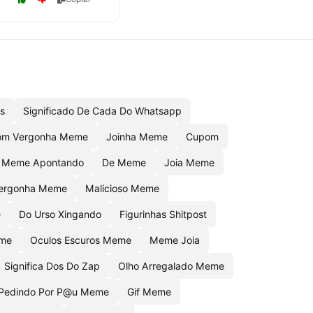
s
Significado De Cada Do Whatsapp
om Vergonha Meme
Joinha Meme
Cupom
Meme Apontando
De Meme
Joia Meme
ergonha Meme
Malicioso Meme
e
Do Urso Xingando
Figurinhas Shitpost
eme
Oculos Escuros Meme
Meme Joia
Significa Dos Do Zap
Olho Arregalado Meme
Pedindo Por P@u Meme
Gif Meme