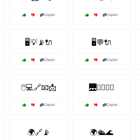
Copiar
Copiar
🖥️💡📡🔌
🖥️💬🔌
Copiar
Copiar
🖱️💻🔗📧📩
🌉🚶‍♂️🚶‍♀️
Copiar
Copiar
🌍🔗📡
🌍🛳️🌊