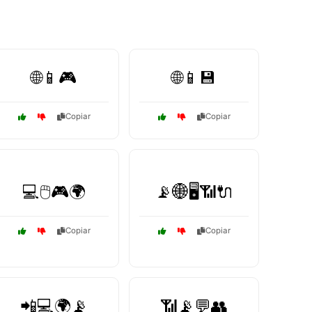
🌐📱🎮
🌐📱💾
Copiar
Copiar
💻🖱️🎮🌍
📡🌐🖥️📶🔌
Copiar
Copiar
📲💻🌍📡
📶📡💬👥