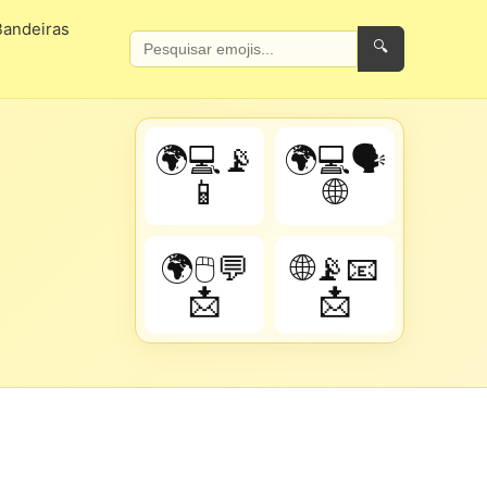
Bandeiras
🔍
🌍💻📡
🌍💻🗣️
📱
🌐
🌍🖱️💬
🌐📡📧
📩
📩