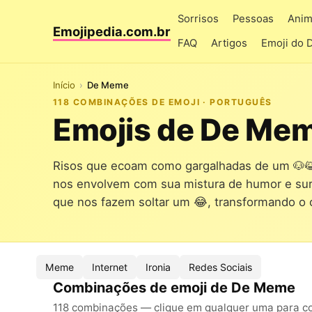
Sorrisos
Pessoas
Anim
Emojipedia.com.br
FAQ
Artigos
Emoji do 
Início
De Meme
118 COMBINAÇÕES DE EMOJI · PORTUGUÊS
Emojis de De Me
Risos que ecoam como gargalhadas de um 🐶
nos envolvem com sua mistura de humor e su
que nos fazem soltar um 😂, transformando o 
Meme
Internet
Ironia
Redes Sociais
Combinações de emoji de De Meme
118 combinações — clique em qualquer uma para cop