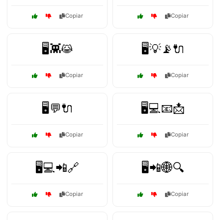
Copiar
Copiar
🖥️👾😹
🖥️💡📡🔌
Copiar
Copiar
🖥️💬🔌
🖥️💻📧📩
Copiar
Copiar
🖥️💻📲🔗
🖥️📲🌐🔍
Copiar
Copiar