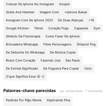
Colocar De Iphone No Instagram
Gospel
Sickle And Hammer
Imagem Com
->iphone Baixar
Instagram Com De Iphone 2023
De Duas Alianças
+18
Google Kitchen
Tiktok
Coração Fogo
Capacete
Gym
Símbolo Da Fisioterapia
Como Fazer No Iphone
Brincadeira Whatsapp
Filme Personagens
Shitpost Png
De Deboche Do Whatsapp
De Música Copiar
Rosto Com Coração
Fazendo Joia
Sao Paulo
De Estrela Significado
De Fogueira Para Copiar
Visto
O'que Significa Esse 😮 💨
Palavras-chave parecidas
por similaridade · 7 resultados
Pedindo Por P@u Meme
Implorando Pica