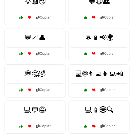
💡📖😏
💬🌐👥
Copiar
Copiar
💬📈👤
💬📱📢🌍
Copiar
Copiar
💭🤔🤣
💻🌐👨‍💻👩‍💻📲
Copiar
Copiar
💻💬😅
💻📱🌐🔍
Copiar
Copiar