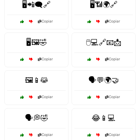
🖥️📲🗨️🔗
🖥️📶🌍🔗
Copiar
Copiar
🖥️🖼️🤣
🖱️💻🔗📧📩
Copiar
Copiar
🖼️📱😹
🗣️💬🌍🤝
Copiar
Copiar
🗣️💭🤣
😂📱💻
Copiar
Copiar