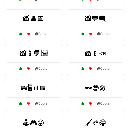
📸👤📅
📸💬🗨️
Copiar
Copiar
📸📱💬🖼️
📸📱📣
Copiar
Copiar
📸🖥️📊📅
🕶️😎🎤
Copiar
Copiar
🕹️🎮😜
🖌️🎨😂