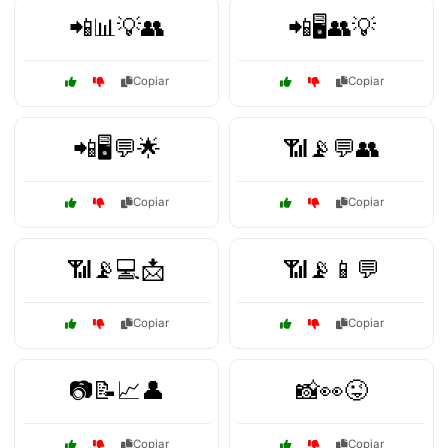
📲📊💡👥
📲🖥️👥💡
Copiar
Copiar
📲🖥️💬🌟
📶📡💬👥
Copiar
Copiar
📶📡💻📩
📶📡📱💬
Copiar
Copiar
📷📝📈👤
📸👀😜
Copiar
Copiar