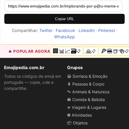
Copiar URL
Compartilhar:
Twitter
·
Facebook
·
LinkedIn
·
Pinterest
·
WhatsApp
🏢📊📈🗃️
🙏
🍕🍔🍺🍻
🔥 POPULAR AGORA
📋
📋
📋
Emojipedia.com.br
Grupos
Todos os códigos de emoji em
😀 Sorrisos & Emoção
português — copie, cole e
🧍 Pessoas & Corpo
compartilhe.
🐾 Animais & Natureza
🍔 Comida & Bebida
✈️ Viagem & Lugares
⚽ Atividades
📦 Objetos