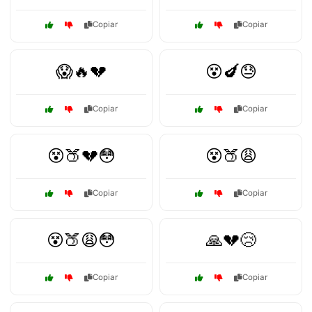
Copiar
Copiar
😱🔥💔
😵🍆😓
Copiar
Copiar
😵🍑💔😳
😵🍑😩
Copiar
Copiar
😵🍑😩😳
🙏💔😢
Copiar
Copiar