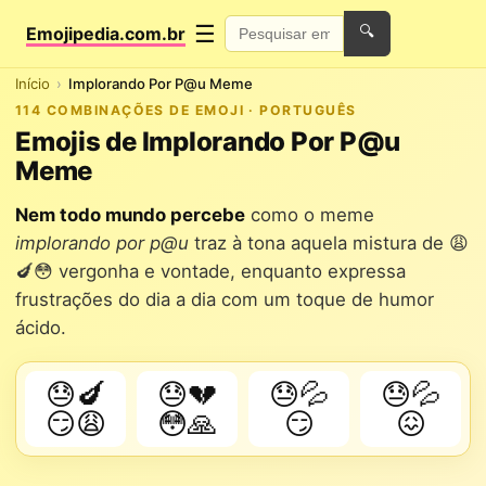
☰
Emojipedia.com.br
🔍
Início
Implorando Por P@u Meme
114 COMBINAÇÕES DE EMOJI · PORTUGUÊS
Emojis de Implorando Por P@u
Meme
Nem todo mundo percebe
como o meme
implorando por p@u
traz à tona aquela mistura de 😩
🍆😳 vergonha e vontade, enquanto expressa
frustrações do dia a dia com um toque de humor
ácido.
😓🍆
😓💔
😓💦
😓💦
😏😩
😳🙏
😏
😖