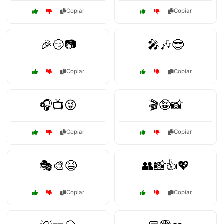
Copiar
Copiar
🎉😏📷
🎤🎶😎
Copiar
Copiar
🎧📺😜
🎬🤪📸
Copiar
Copiar
🎭🎨😆
👥📸👍💖
Copiar
Copiar