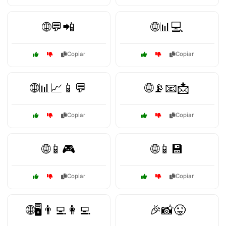
🌐💬📲
🌐📊💻
Copiar
Copiar
🌐📊📈📱💬
🌐📡📧📩
Copiar
Copiar
🌐📱🎮
🌐📱💾
Copiar
Copiar
🌐🖥️👨‍💻👩‍💻
🎉📸😜