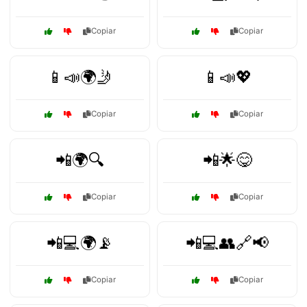
Copiar
Copiar
📱📣🌍🤳
📱📣💖
Copiar
Copiar
📲🌍🔍
📲🌟😋
Copiar
Copiar
📲💻🌍📡
📲💻👥🔗📢
Copiar
Copiar