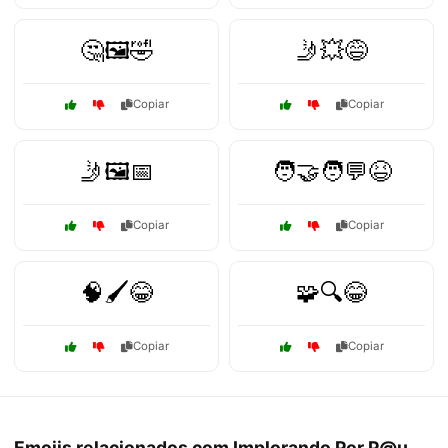
🤔🖼️🤣
🤳💥😅
Copiar
Copiar
🤳🖼️📅
🧑‍🤝‍🧑💬😆
Copiar
Copiar
🧠🖌️😂
🧩🔍😂
Copiar
Copiar
Emojis relacionados com Implorando Por P@u