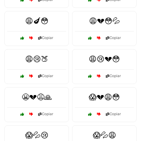
😩🍆😳
😩💔😳💦
Copiar
Copiar
😩😢🍑
😩😢💔😳
Copiar
Copiar
😬💔😩🙏
😱💔😩😳
Copiar
Copiar
😱💦😢
😱💦😩