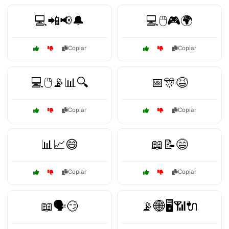
💻📲📢🔔
💻🖱️🎮🌍
Copiar
Copiar
💻🖱️📡📊🔍
📅🎊😆
Copiar
Copiar
📊📈😄
📖📝😄
Copiar
Copiar
📖🗣️😏
📡🌐🖥️📶🔌