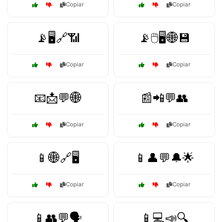
Copiar
Copiar
📡🖥️🔗📶
📡🖱️🖥️🌐💾
Copiar
Copiar
📧📩💬🌐
📰📲💬👥
Copiar
Copiar
📱🌐🔗🖥️
📱👤💬🔔🌟
Copiar
Copiar
📱👥💬🗣️
📱💻📣🔍