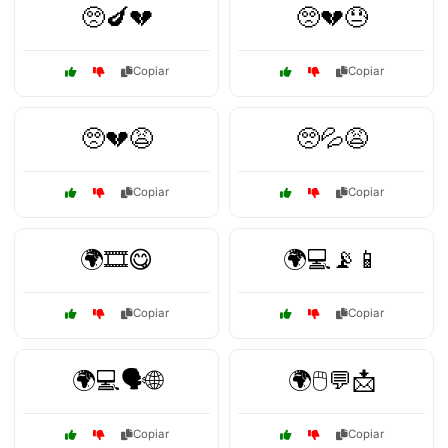
🥺🍆💔
🥺💔😓
Copiar
Copiar
🥺💔😩
🥺💦😩
Copiar
Copiar
🌍🎞️😋
🌍💻📡📱
Copiar
Copiar
🌍💻🗣️🌐
🌍🖱️💬📩
Copiar
Copiar