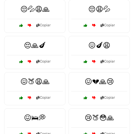
😔💦😩🙏
😔😩💦
Copiar
Copiar
😔🙏🍆
😖🍆😩
Copiar
Copiar
😖🍑😩🙏
😖💔🙏😢
Copiar
Copiar
😖🛌💭
😢🍑😳🙏
Copiar
Copiar