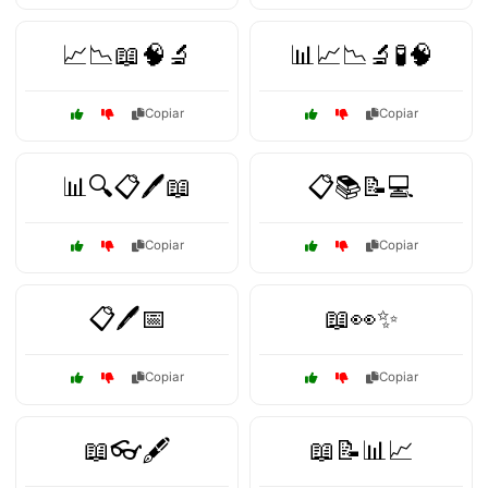
📈📉📖🧠🔬
📊📈📉🔬🧪🧠
Copiar
Copiar
📊🔍📋🖊️📖
📋📚📝💻
Copiar
Copiar
📋🖊️📅
📖👀✨
Copiar
Copiar
📖👓🖋️
📖📝📊📈