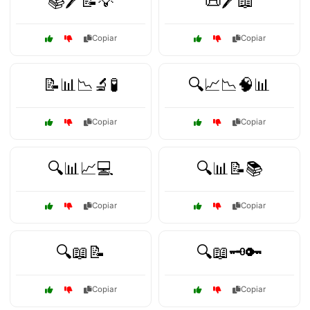
📚🖊️📝💡
📜🖊️📖
Copiar
Copiar
📝📊📉🔬🧪
🔍📈📉🧠📊
Copiar
Copiar
🔍📊📈💻
🔍📊📝📚
Copiar
Copiar
🔍📖📝
🔍📖🗝️🔑
Copiar
Copiar