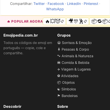
Compartilhar:
Twitter
·
Facebook
·
LinkedIn
·
Pinterest
·
WhatsApp
🔥💥😈
🎥🎊🕺
📦🔁📦
🔥 POPULAR AGORA
📋
📋

Emojipedia.com.br
Grupos
Todos os códigos de emoji em
😀 Sorrisos & Emoção
português — copie, cole e
🧍 Pessoas & Corpo
compartilhe.
🐾 Animais & Natureza
🍔 Comida & Bebida
✈️ Viagem & Lugares
⚽ Atividades
📦 Objetos
☯️ Símbolos
🏴 Bandeiras
Descobrir
Sobre