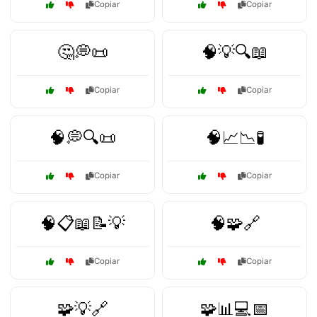
Copiar
Copiar
🤔💭📜
🧠💡🔍📖
Copiar
Copiar
🧠💭🔍📜
🧠📈📉🧪
Copiar
Copiar
🧠📋📖📝💡
🧠🧩🔗
Copiar
Copiar
🧩💡🔗
🧩📊💻📅