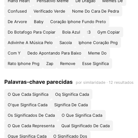
Hand Heart
Pensativo Meme
De Dragão
Memes De
Confused
Verificado Verde
Nome Do Cara De Pedra
De Arvore
Baby
Coração Iphone Fundo Preto
Do Botafogo Para Copiar
Bola Azul
:3
Gym Copiar
Adivinhe A Música Pelo
Sacola
Iphone Coração Png
Com Y
Dedo Apontando Para Baixo
Meme Do
Rato Iphone Png
Zap
Remove
Esse Significa
Palavras-chave parecidas
por similaridade · 12 resultados
O Que Cada Significa
Oq Significa Cada
O'que Significa Cada
Significa De Cada
Os Significados De Cada
O Que Significa Cada
O Que Cada Representa
Qual Significado De Cada
Oque Significa Cada
O Significado Dos