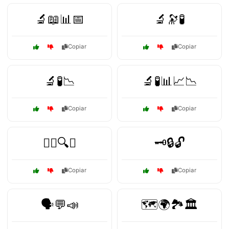
🔬📖📊📅
🔬🔭🧪
Copiar
Copiar
🔬🧪📉
🔬🧪📊📈📉
Copiar
Copiar
🕵️‍♂️🔍📜
🗝️🔒🔓
Copiar
Copiar
🗣️💬📣
🗺️🌍🏞️🏛️