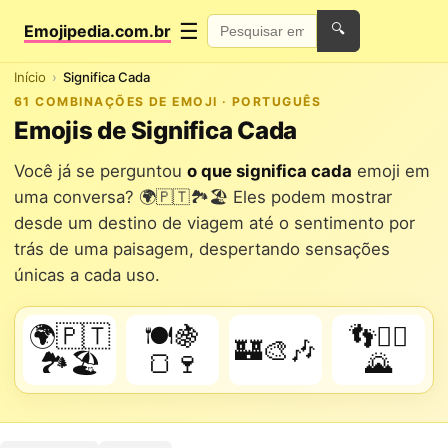
☰
Emojipedia.com.br
🔍
Início
Significa Cada
61 COMBINAÇÕES DE EMOJI · PORTUGUÊS
Emojis de Significa Cada
Você já se perguntou
o que significa cada
emoji em
uma conversa? 🌍🇵🇹🏞️🏖️ Eles podem mostrar
desde um destino de viagem até o sentimento por
trás de uma paisagem, despertando sensações
únicas a cada uso.
🌍🇵🇹
🍽️🍇
👣🚶‍♀️
🏰🎨🎶
🏞️🏖️
🍞🍷
🌄