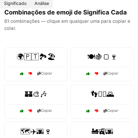
Significado
Análise
Combinações de emoji de Significa Cada
61 combinações — clique em qualquer uma para copiar e
colar.
🌍🇵🇹🏞️🏖️
🍽️🍇🍞🍷
Copiar
Copiar
🏰🎨🎶
👣🚶‍♀️🌄
Copiar
Copiar
🗺️✈️🌆🍷
🚂🚉🌆