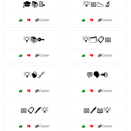
🎓📚📝
💡📅📉🔬
Copiar
Copiar
💡📚🔑
💡🗂️📋📅
Copiar
Copiar
💡🧠🔗
💬🗣️📢
Copiar
Copiar
📅📋🖊️💡
📅🖊️📖💡
Copiar
Copiar