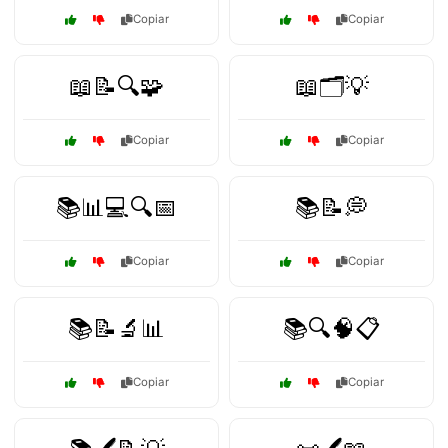
Copiar
Copiar
📖📝🔍🧩
📖🗂️💡
Copiar
Copiar
📚📊💻🔍📅
📚📝💭
Copiar
Copiar
📚📝🔬📊
📚🔍🧠📋
Copiar
Copiar