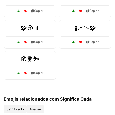
Copiar
Copiar
🧩🧭📊
🧪📈📉🧩
Copiar
Copiar
🧭🌍🏞️
Copiar
Emojis relacionados com Significa Cada
Significado
Análise