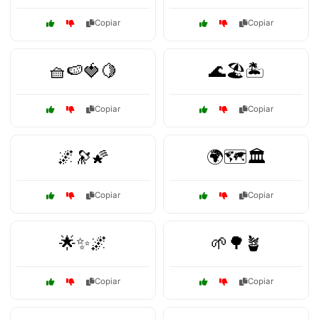
Copiar
Copiar
🧺🍉🍓🍋
🌊🏖️🏝️
Copiar
Copiar
🌌🔭🌠
🌍🗺️🏛️
Copiar
Copiar
🌟✨🌌
🌱🌳🪴
Copiar
Copiar