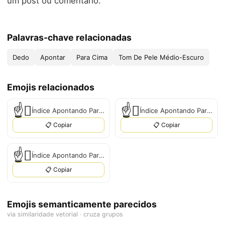
um post ou comentário.
Palavras-chave relacionadas
Dedo
Apontar
Para Cima
Tom De Pele Médio-Escuro
Emojis relacionados
☝‍🏼
☝‍🏻
Índice Apontando Para Cima: Tom de Pele Médio
Índice Apontando Para Cima: Tom de Pele Médio-Claro
📋 Copiar
📋 Copiar
☝‍🏾
Índice Apontando Para Cima: Tom de Pele Escuro
📋 Copiar
Emojis semanticamente parecidos
via similaridade vetorial · cruza grupos