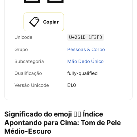
📋
Copiar
Unicode
U+261D 1F3FD
Grupo
Pessoas & Corpo
Subcategoria
Mão Dedo Único
Qualificação
fully-qualified
Versão Unicode
E1.0
Significado do emoji ☝🏽 Índice
Apontando para Cima: Tom de Pele
Médio-Escuro