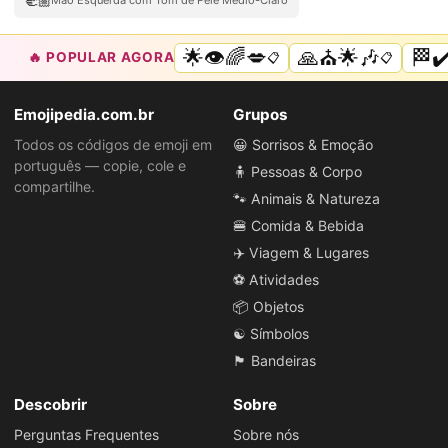
🫲🏼
Mão Esquerda com Tom de Pele Médio-Claro
🌟👁️🌈💋
🙏⛪🌟🎶
🏁✔️
🔥 POPULAR AGORA
📋
📋
Emojipedia.com.br
Grupos
Todos os códigos de emoji em
😀 Sorrisos & Emoção
português — copie, cole e
🧍 Pessoas & Corpo
compartilhe.
🐾 Animais & Natureza
🍔 Comida & Bebida
✈️ Viagem & Lugares
⚽ Atividades
📦 Objetos
☯️ Símbolos
🏴 Bandeiras
Descobrir
Sobre
Perguntas Frequentes
Sobre nós