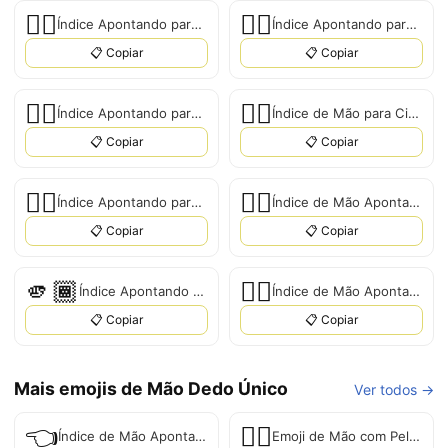
☝🏾
☝🏿
Índice Apontando para Cima: Tom de Pele Médio-Escuro
Índice Apontando para Cima: Tom de Pele Escuro
📋 Copiar
📋 Copiar
☝🏼
👆🏽
Índice Apontando para Cima: Tom de Pele Médio-Claro
Índice de Mão para Cima: Tom de Pele Médio
📋 Copiar
📋 Copiar
👆🏻
👆🏿
Índice Apontando para Cima: Pele Clara
Índice de Mão Apontando para Cima: Tom de Pele Escuro
📋 Copiar
📋 Copiar
🫵🏾
👆🏾
Índice Apontando para o Espectador: Tom de Pele Médio-Escuro
Índice de Mão Apontando para Cima: Tom de Pele Médio-Escuro
📋 Copiar
📋 Copiar
Mais emojis de Mão Dedo Único
Ver todos →
👈
👈🏻
Índice de Mão Apontando para a Esquerda
Emoji de Mão com Pele Clara Apontando para a Esquerda