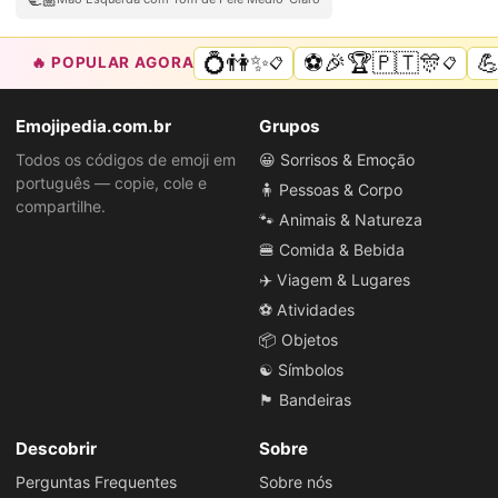
💍👫✨
⚽🎉🏆🇵🇹🎊

🔥 POPULAR AGORA
📋
📋
Emojipedia.com.br
Grupos
Todos os códigos de emoji em
😀 Sorrisos & Emoção
português — copie, cole e
🧍 Pessoas & Corpo
compartilhe.
🐾 Animais & Natureza
🍔 Comida & Bebida
✈️ Viagem & Lugares
⚽ Atividades
📦 Objetos
☯️ Símbolos
🏴 Bandeiras
Descobrir
Sobre
Perguntas Frequentes
Sobre nós