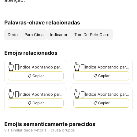
atenção.
Palavras-chave relacionadas
Dedo
Para Cima
Indicador
Tom De Pele Claro
Emojis relacionados
👆‍🏼
👆‍🏽
Índice Apontando para Cima: Tom de Pele Médio-Claro
Índice Apontando para Cima: Tom de Pele Médio
📋 Copiar
📋 Copiar
👆‍🏾
👆‍🏿
Índice Apontando para Cima: Tom de Pele Médio-Escuro
Índice Apontando para Cima: Tom de Pele Escuro
📋 Copiar
📋 Copiar
Emojis semanticamente parecidos
via similaridade vetorial · cruza grupos