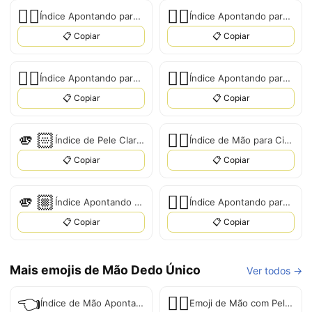
☝🏻
☝🏽
Índice Apontando para Cima: Pele Clara
Índice Apontando para Cima: Tom de Pele Médio-Escuro
📋 Copiar
📋 Copiar
☝🏼
☝🏿
Índice Apontando para Cima: Tom de Pele Médio-Claro
Índice Apontando para Cima: Tom de Pele Escuro
📋 Copiar
📋 Copiar
🫵🏻
👆🏽
Índice de Pele Clara Apontando para o Espectador
Índice de Mão para Cima: Tom de Pele Médio
📋 Copiar
📋 Copiar
🫵🏼
☝🏾
Índice Apontando para o Espectador: Tom de Pele Médio-Claro
Índice Apontando para Cima: Tom de Pele Médio-Escuro
📋 Copiar
📋 Copiar
Mais emojis de Mão Dedo Único
Ver todos →
👈
👈🏻
Índice de Mão Apontando para a Esquerda
Emoji de Mão com Pele Clara Apontando para a Esquerda