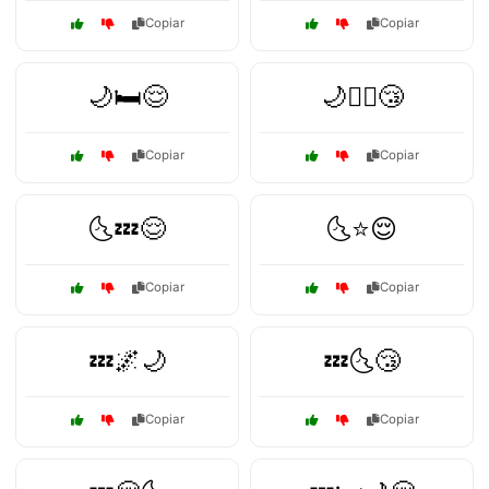
Copiar
Copiar
🌙🛏️😌
🌙🧘‍♂️😴
Copiar
Copiar
🌜💤😌
🌜⭐😌
Copiar
Copiar
💤🌌🌙
💤🌜😴
Copiar
Copiar