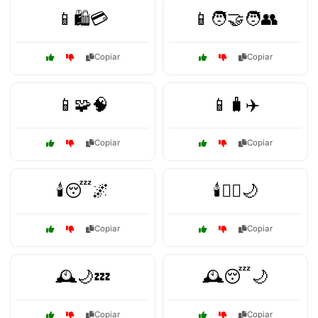
📱🛍️💳
📱🧑‍🤝‍🧑👥
Copiar
Copiar
📱🧩🧠
📱🧳✈️
Copiar
Copiar
🕯️😴🌌
🕯️🧘‍♀️🌙
Copiar
Copiar
🕰️🌙💤
🕰️😴🌙
Copiar
Copiar