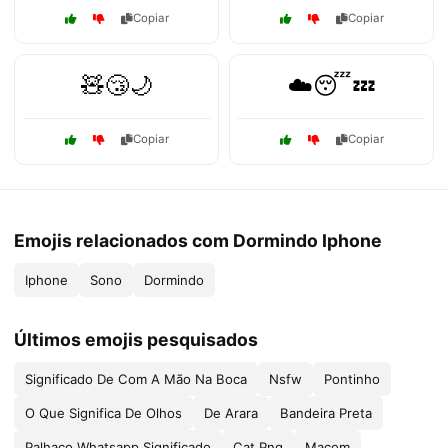
Copiar
Copiar
🧸😴🌙
☁️😴💤
Copiar
Copiar
Emojis relacionados com Dormindo Iphone
Iphone
Sono
Dormindo
Últimos emojis pesquisados
Significado De Com A Mão Na Boca
Nsfw
Pontinho
O Que Significa De Olhos
De Arara
Bandeira Preta
Palhaço Whatsapp Significado
Cat Png
Maçom