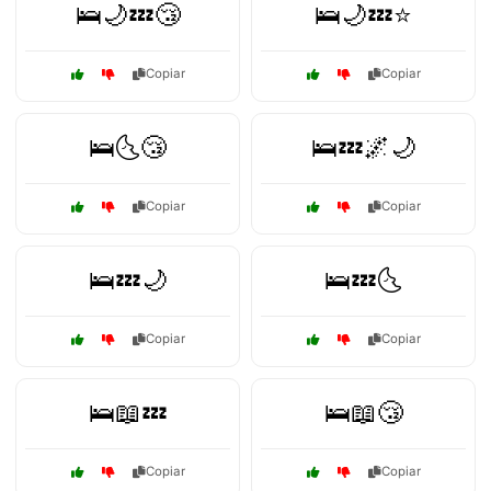
🛌🌙💤😴
🛌🌙💤⭐
Copiar
Copiar
🛌🌜😴
🛌💤🌌🌙
Copiar
Copiar
🛌💤🌙
🛌💤🌜
Copiar
Copiar
🛌📖💤
🛌📖😴
Copiar
Copiar