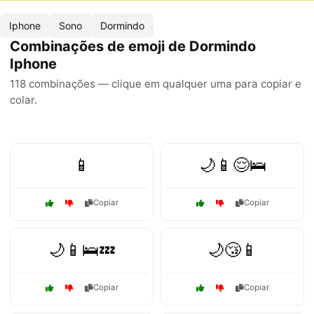
Iphone
Sono
Dormindo
Combinações de emoji de Dormindo
Iphone
118 combinações — clique em qualquer uma para copiar e
colar.
📱
🌙📱😌🛌
Copiar
Copiar
🌙📱🛌💤
🌙😴📱
Copiar
Copiar