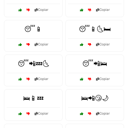
Copiar
Copiar
😴📱
😴📱🌜🛏️
Copiar
Copiar
😴📲💤🌜
😴📲🛌
Copiar
Copiar
🛌📱💤
🛌📲😴🌙
Copiar
Copiar