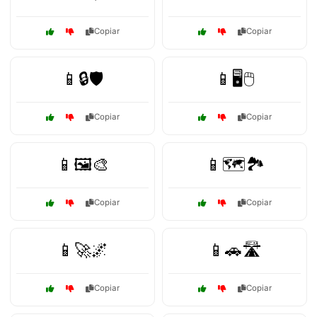
Copiar
Copiar
📱🔒🛡️
📱🖥️🖱️
Copiar
Copiar
📱🖼️🎨
📱🗺️🏞️
Copiar
Copiar
📱🚀🌌
📱🚗🛣️
Copiar
Copiar