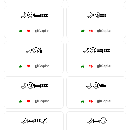
🌙😌🛏️💤
🌙😴💤
Copiar
Copiar
🌙😴🕯️
🌙😴🛌💤
Copiar
Copiar
🌙😴🛏️💤
🌙😴☁️
Copiar
Copiar
🌙🛌💤🌌
🌙🛌😌