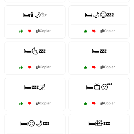
🛌🕯️🌙✨
🛏️🌙😌💤
Copiar
Copiar
🛏️🌜💤
🛏️💤
Copiar
Copiar
🛏️💤🌌
🛏️📺😴
Copiar
Copiar
🛏️😌🌙💤
🛏️🧸💤