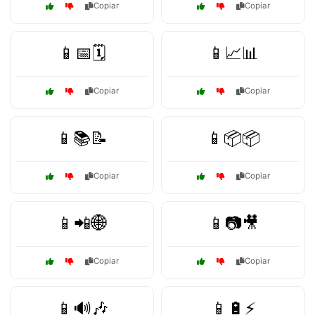
Copiar
Copiar
📱📅🗓️
📱📈📊
Copiar
Copiar
📱📚📝
📱📦📦
Copiar
Copiar
📱📲🌐
📱📷🎥
Copiar
Copiar
📱🔊🎶
📱🔋⚡