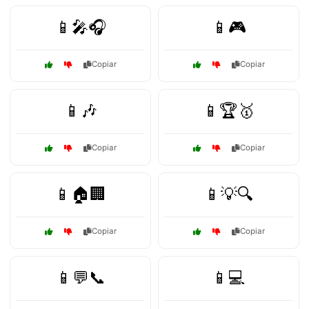
📱🎤🎧
📱🎮
Copiar
Copiar
📱🎶
📱🏆🥇
Copiar
Copiar
📱🏠🏢
📱💡🔍
Copiar
Copiar
📱💬📞
📱💻