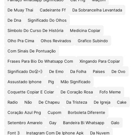
De Muay Thai
Cadeirante Ff
Da Sobrancelha Levantada
De Dna
Significado Do Olhos
Símbolo Do Curso De História
Medicina Copiar
Olho Pra Cima
Olhos Revirados
Grafico Subindo
Com Sinais De Pontuação
Frases Para Bio Do Whatsapp Com
Xingando Para Copiar
Significado Do😮💨
De Emo
Da Folha
Paises
De Ovo
Assustado Iphone
Pig
Mão Significado
Coquette Copiar E Colar
De Coração Rosa
Fofo Meme
Radio
Não
De Chapeu
Da Tristeza
De Igreja
Cake
Coração Azul Png
Cupom
Borboleta Diferente
Setembro Amarelo
Gay
Bandeira Bi Whatsapp
Galo
Font 3
Instagram Com De Iphone Apk
Da Nuvem