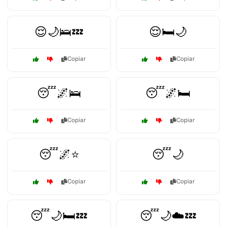
😌🌙🛌💤
😌🛏️🌙
Copiar
Copiar
😴🌌🛌
😴🌌🛏️
Copiar
Copiar
😴🌌⭐
😴🌙
Copiar
Copiar
😴🌙🛏️💤
😴🌙☁️💤