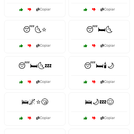
Copiar
Copiar
😴🌜⭐
😴🛏️🌜
Copiar
Copiar
😴🛏️🌜💤
😴🛏️🕯️🌙
Copiar
Copiar
🛌🌌⭐😴
🛌🌙💤😌
Copiar
Copiar