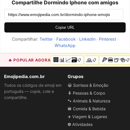
Compartilhe Dormindo Iphone com amigos
Copiar URL
Compartilhar:
Twitter
·
Facebook
·
LinkedIn
·
Pinterest
·
WhatsApp
🏢📊📈🗃️
🙏
🍕🍔🍺🍻
🔥 POPULAR AGORA
📋
📋
📋
Emojipedia.com.br
Grupos
Todos os códigos de emoji em
😀 Sorrisos & Emoção
português — copie, cole e
🧍 Pessoas & Corpo
compartilhe.
🐾 Animais & Natureza
🍔 Comida & Bebida
✈️ Viagem & Lugares
⚽ Atividades