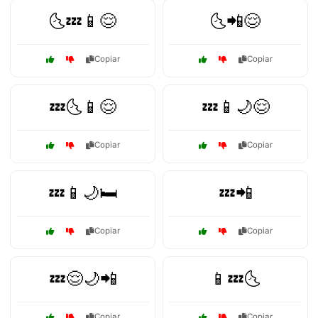
🌜💤📱😌
🌜📲😌
Copiar
Copiar
💤🌜📱😌
💤📱🌙😌
Copiar
Copiar
💤📱🌙🛏️
💤📲
Copiar
Copiar
💤😌🌙📲
📱💤🌜
Copiar
Copiar