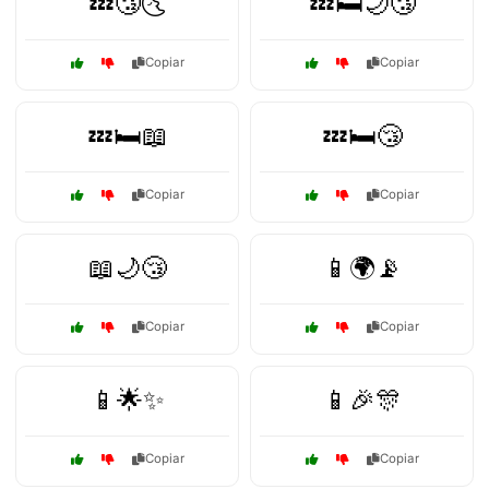
💤😴🌜
💤🛏️🌙😴
Copiar
Copiar
💤🛏️📖
💤🛏️😴
Copiar
Copiar
📖🌙😴
📱🌍📡
Copiar
Copiar
📱🌟✨
📱🎉🎊
Copiar
Copiar