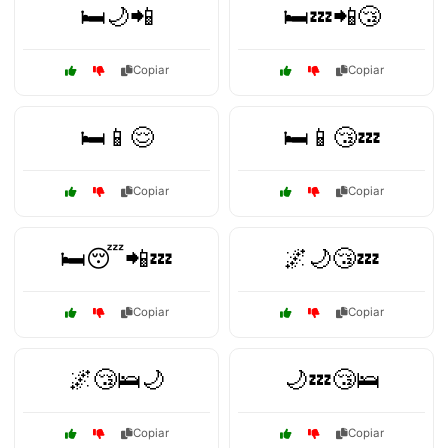
🛏️🌙📲
🛏️💤📲😴
Copiar
Copiar
🛏️📱😌
🛏️📱😴💤
Copiar
Copiar
🛏️😴📲💤
🌌🌙😴💤
Copiar
Copiar
🌌😴🛌🌙
🌙💤😴🛌
Copiar
Copiar