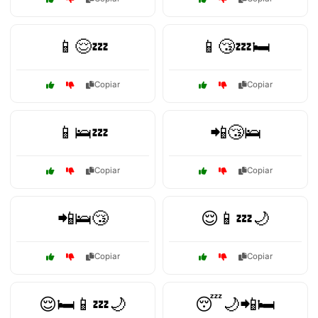
📱😌💤
📱😴💤🛏️
Copiar
Copiar
📱🛌💤
📲😴🛌
Copiar
Copiar
📲🛌😴
😌📱💤🌙
Copiar
Copiar
😌🛏️📱💤🌙
😴🌙📲🛏️