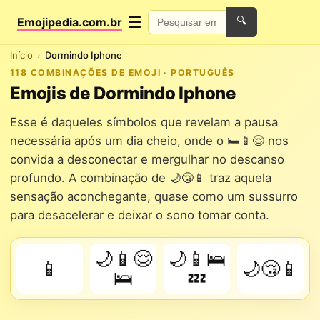
☰
Emojipedia.com.br
🔍
Início
Dormindo Iphone
118 COMBINAÇÕES DE EMOJI · PORTUGUÊS
Emojis de Dormindo Iphone
Esse é daqueles símbolos que revelam a pausa
necessária após um dia cheio, onde o 🛏️📱😌 nos
convida a desconectar e mergulhar no descanso
profundo. A combinação de 🌙😴📱 traz aquela
sensação aconchegante, quase como um sussurro
para desacelerar e deixar o sono tomar conta.
🌙📱😌
🌙📱🛌
📱
🌙😴📱
🛌
💤