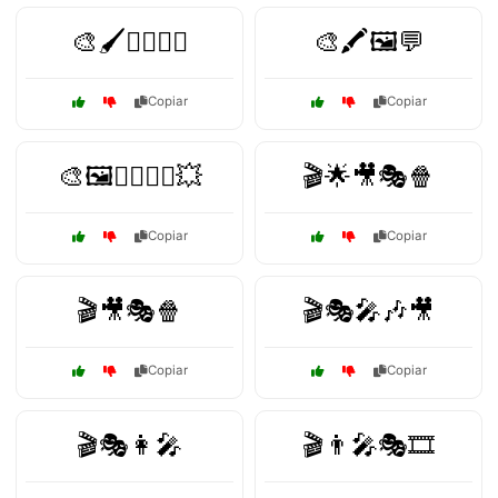
🎨🖌️🦸‍♂️🦸‍♀️
🎨🖍️🖼️💬
Copiar
Copiar
🎨🖼️🦸‍♂️🦸‍♀️💥
🎬🌟🎥🎭🍿
Copiar
Copiar
🎬🎥🎭🍿
🎬🎭🎤🎶🎥
Copiar
Copiar
🎬🎭👩‍🎤
🎬👨‍🎤🎭🎞️