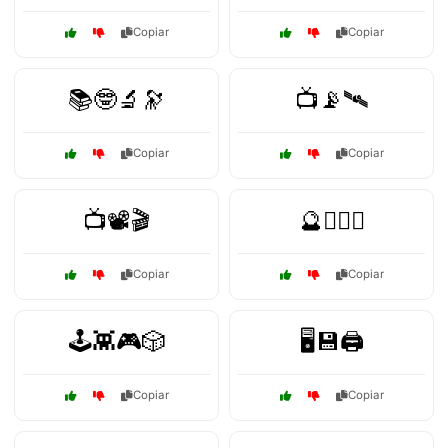
Copiar
Copiar
📚🤓🔬🔭
📺📡🛰️
Copiar
Copiar
📺📽️🎬
🔮🧙‍♂️✨
Copiar
Copiar
🕹️👾🎮🎲
🖥️💾🖨️
Copiar
Copiar