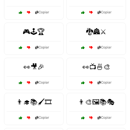
Copiar
Copiar
🎮🕹️🏆
🐉🏯⚔️
Copiar
Copiar
👀🎥🎉
👀📺🍜🎨
Copiar
Copiar
👨‍🎓📚🖌️🎞️
👨‍🎨🖼️📚🎭
Copiar
Copiar