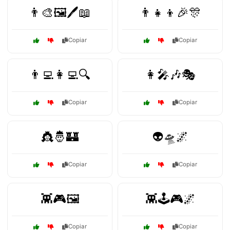
👨‍🎨🖼️🖊️📖
👨‍👧‍👦🎉🎊
Copiar
Copiar
👨‍💻👩‍💻🔍
👩‍🎤🎶🎭
Copiar
Copiar
👸🤴🏰
👽🛸🌌
Copiar
Copiar
👾🎮🖼️
👾🕹️🎮🌌
Copiar
Copiar