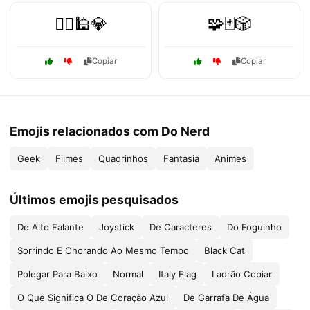
🧞‍♂️🕌💎
🧩🃏🎲
Copiar
Copiar
Emojis relacionados com Do Nerd
Geek
Filmes
Quadrinhos
Fantasia
Animes
Últimos emojis pesquisados
De Alto Falante
Joystick
De Caracteres
Do Foguinho
Sorrindo E Chorando Ao Mesmo Tempo
Black Cat
Polegar Para Baixo
Normal
Italy Flag
Ladrão Copiar
O Que Significa O De Coração Azul
De Garrafa De Água