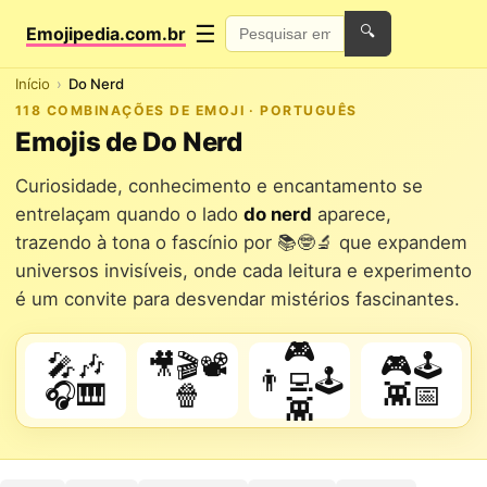
☰
Emojipedia.com.br
🔍
Início
Do Nerd
118 COMBINAÇÕES DE EMOJI · PORTUGUÊS
Emojis de Do Nerd
Curiosidade, conhecimento e encantamento se
entrelaçam quando o lado
do nerd
aparece,
trazendo à tona o fascínio por 📚🤓🔬 que expandem
universos invisíveis, onde cada leitura e experimento
é um convite para desvendar mistérios fascinantes.
🎮
🎤🎶
🎥🎬📽️
🎮🕹️
👨‍💻🕹️
🎧🎹
🍿
👾📅
👾