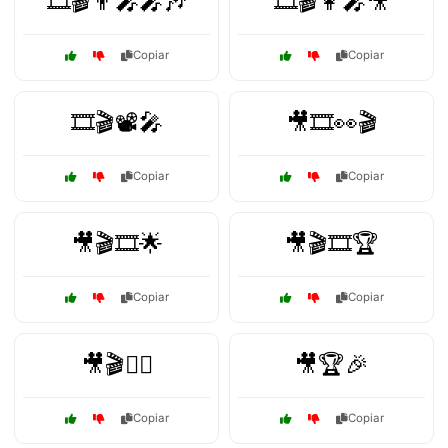
🎞️🎬👨‍🎤🎤🎶
🎞️🎬👩‍🎤🎥
Copiar
Copiar
🎞️🎬📽️🎤
🎥🎞️👀🎬
Copiar
Copiar
🎥🎬🎞️🌟
🎥🎬🎞️🏆
Copiar
Copiar
🎥🎬🕵️‍♂️
🎥🏆🎉
Copiar
Copiar