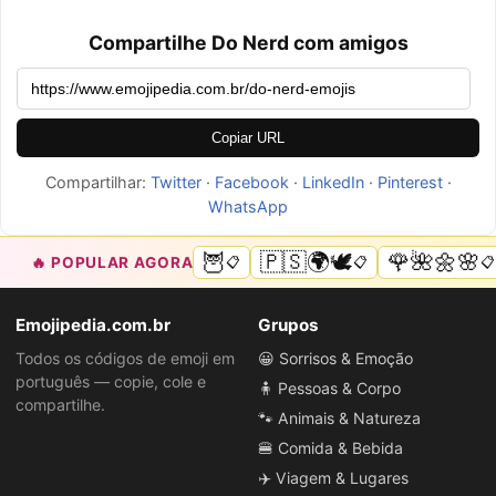
Compartilhe Do Nerd com amigos
Copiar URL
Compartilhar:
Twitter
·
Facebook
·
LinkedIn
·
Pinterest
·
WhatsApp
🦉
🇵🇸🌍🕊️
🌹🌺🌼🌸
🔥 POPULAR AGORA
📋
📋
📋
Emojipedia.com.br
Grupos
Todos os códigos de emoji em
😀 Sorrisos & Emoção
português — copie, cole e
🧍 Pessoas & Corpo
compartilhe.
🐾 Animais & Natureza
🍔 Comida & Bebida
✈️ Viagem & Lugares