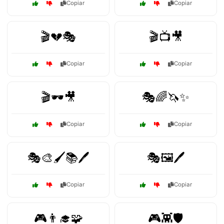
Copiar
Copiar
🎬💔🎭
🎬📺🎥
Copiar
Copiar
🎬🕶️🎥
🎭🌈🦄✨
Copiar
Copiar
🎭🎨🖌️📚🖊️
🎭🖼️🖊️
Copiar
Copiar
🎮👨‍🎓🧩
🎮👾🛡️