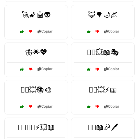
🚀🌠🤖👽
🦊🌳🌙🌌
Copiar
Copiar
🦋🌟💖
🦸‍♀️💥📖🎭
Copiar
Copiar
🦸‍♀️💥📚🎨
🦸‍♀️💥⚡📖
Copiar
Copiar
🦸‍♀️🦸‍♂️⚡💥📖
🦸‍♂️📖🎉🖊️