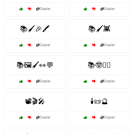
Copiar
Copiar
📚🖌️🎉🖍️
📚🖌️👾
Copiar
Copiar
📚🖼️🖌️👀💬
📚🤓🧙‍♂️
Copiar
Copiar
📽️🎬🎤
🕯️📜🔮
Copiar
Copiar