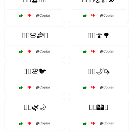
Copiar
Copiar
🧚‍♀️🌸🌈✨
🧚‍♀️🍄🌳
Copiar
Copiar
🧚‍♂️🌸🐦
🧝‍♀️🌙🦄
Copiar
Copiar
🧝‍♂️🌿🌙
🧝‍♂️🏰⚔️
Copiar
Copiar