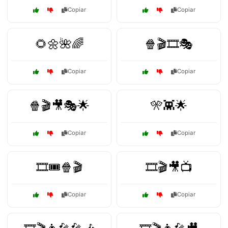
Copiar
Copiar
🌻🌼🌺🌈
🍿🎬🎞️🎭
Copiar
Copiar
🍿🎬🎥🎭🌟
🎌👾🌟
Copiar
Copiar
🎞️🎟️🍿🎬
🎞️🎬🎥📺
Copiar
Copiar