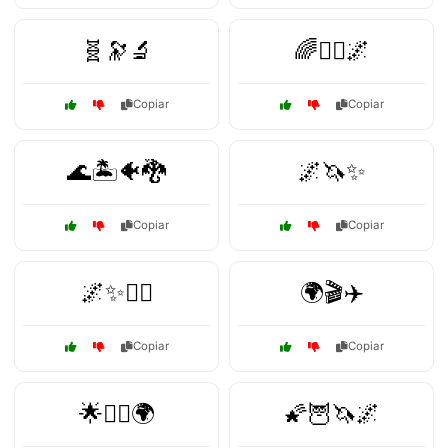
🧬🔭🔬
🌈🧚‍♂️🌌
Copiar
Copiar
🌊🏝️🐠🐉
🌌🦄✨
Copiar
Copiar
🌌✨🧚‍♀️
🌍🎬✈️
Copiar
Copiar
🌟🦸‍♀️🌍
🌠🦉🦄🌌