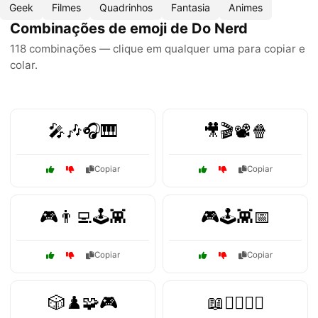
Geek
Filmes
Quadrinhos
Fantasia
Animes
Combinações de emoji de Do Nerd
118 combinações — clique em qualquer uma para copiar e
colar.
🎤🎶🎧🎹
🎥🎬📽️🍿
Copiar
Copiar
🎮👨‍💻🕹️👾
🎮🕹️👾📅
Copiar
Copiar
🎲♟️🧩🎮
📖🧙‍♂️🧝‍♀️