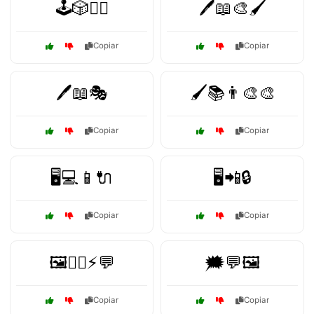
🕹️🎲🧙‍♀️
🖊️📖🎨🖌️
Copiar
Copiar
🖊️📖🎭
🖌️📚👨‍🎨🎨
Copiar
Copiar
🖥️💻📱🔌
🖥️📲🔒
Copiar
Copiar
🖼️🦸‍♂️⚡💬
🗯️💬🖼️
Copiar
Copiar