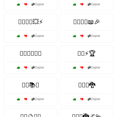
Copiar
Copiar
🦸‍♂️🦸‍♀️💥⚡
🦸‍♂️🦸‍♀️📖🎉
Copiar
Copiar
🦸‍♂️🦸‍♀️🕵️‍♂️
🦸‍♂️⚡🏆
Copiar
Copiar
🧙‍♀️📚⚔️
🧙‍♀️⚔️🐉
Copiar
Copiar
🧙‍♂️🔮🧝‍♂️
🧙‍♂️⚔️🐉🌌💫