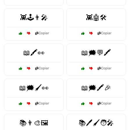
👾🕹️👨‍🎤
👾🤖🛠️
Copiar
Copiar
📖🖍️👀
📖🗯️💬🖍️
Copiar
Copiar
📖🗯️🖌️👀
📖🗯️🖍️🎉
Copiar
Copiar
📚👨‍🎨🖼️
📚🖊️🖌️🧑‍🎤