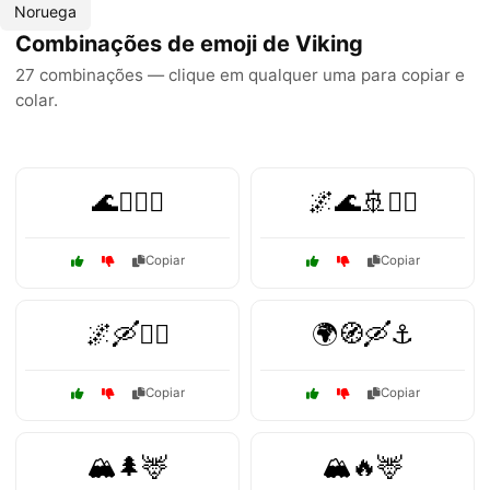
Noruega
Combinações de emoji de Viking
27 combinações — clique em qualquer uma para copiar e
colar.
🌊🏴‍☠️⚔️
🌌🌊🚢🏴‍☠️
Copiar
Copiar
🌌🛶🏴‍☠️
🌍🧭🛶⚓
Copiar
Copiar
🏔️🌲🦌
🏔️🔥🦌