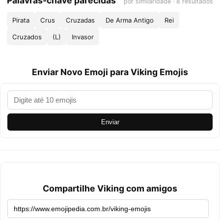
Palavras-chave parecidas
por similaridade · 8 resultados
Pirata
Crus
Cruzadas
De Arma Antigo
Rei
Cruzados
(L)
Invasor
Enviar Novo Emoji para Viking Emojis
Enviar
Compartilhe Viking com amigos