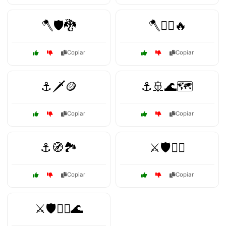
🪓🛡️🐉
🪓🧙‍♂️🔥
Copiar
Copiar
⚓🗡️🪙
⚓🚢🌊🗺️
Copiar
Copiar
⚓🧭🏞️
⚔️🛡️🏴‍☠️
Copiar
Copiar
⚔️🛡️🏴‍☠️🌊