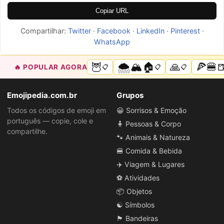
Copiar URL
Compartilhar:
Twitter
·
Facebook
·
LinkedIn
·
Pinterest
·
WhatsApp
🦉
🌨️🏔️🏠
🙏
🍕🍔
🔥 POPULAR AGORA
📋
📋
📋
Emojipedia.com.br
Grupos
Todos os códigos de emoji em
😀 Sorrisos & Emoção
português — copie, cole e
🧍 Pessoas & Corpo
compartilhe.
🐾 Animais & Natureza
🍔 Comida & Bebida
✈️ Viagem & Lugares
⚽ Atividades
📦 Objetos
☯️ Símbolos
🏴 Bandeiras