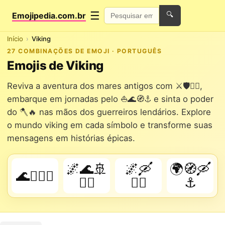
☰
Emojipedia.com.br
🔍
Início
Viking
27 COMBINAÇÕES DE EMOJI · PORTUGUÊS
Emojis de Viking
Reviva a aventura dos mares antigos com ⚔️🛡️🏴‍☠️,
embarque em jornadas pelo ⛵🌊🧭⚓ e sinta o poder
do 🪓🔥 nas mãos dos guerreiros lendários. Explore
o mundo viking em cada símbolo e transforme suas
mensagens em histórias épicas.
🌌🌊🚢
🌌🛶
🌍🧭🛶
🌊🏴‍☠️⚔️
🏴‍☠️
🏴‍☠️
⚓