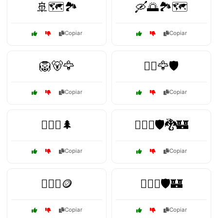
🚢🗺️🏞️
🛶🌅🏞️🗺️
Copiar
Copiar
🦁🐻🦅
🧙‍♂️🦅🛡️
Copiar
Copiar
🧙‍♂️⚔️🌲
🧙‍♂️⚔️🛡️🐉🏰
Copiar
Copiar
🧝‍♂️⚓🪙
🧝‍♂️⚔️🛡️🏰
Copiar
Copiar