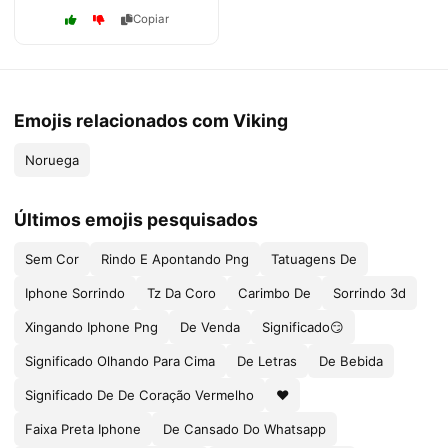
Copiar
Emojis relacionados com Viking
Noruega
Últimos emojis pesquisados
Sem Cor
Rindo E Apontando Png
Tatuagens De
Iphone Sorrindo
Tz Da Coro
Carimbo De
Sorrindo 3d
Xingando Iphone Png
De Venda
Significado😏
Significado Olhando Para Cima
De Letras
De Bebida
Significado De De Coração Vermelho
❤️
Faixa Preta Iphone
De Cansado Do Whatsapp