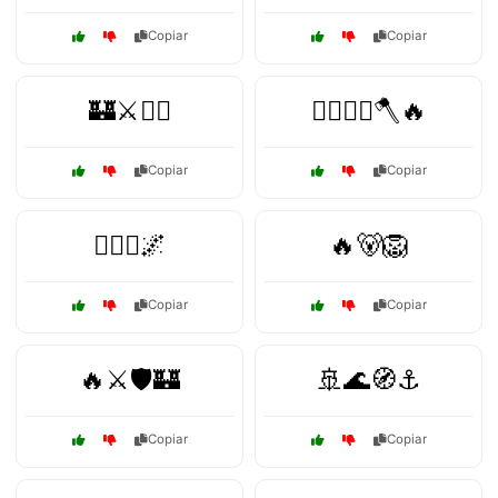
Copiar
Copiar
🏰⚔️🧝‍♂️
🏴‍☠️🧝‍♂️🪓🔥
Copiar
Copiar
🏴‍☠️⚔️🌌
🔥🐻🦁
Copiar
Copiar
🔥⚔️🛡️🏰
🚢🌊🧭⚓
Copiar
Copiar