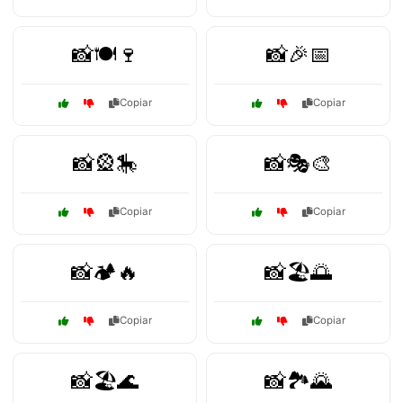
📸🍽️🍷
📸🎉📅
Copiar
Copiar
📸🎡🎠
📸🎭🎨
Copiar
Copiar
📸🏕️🔥
📸🏖️🌅
Copiar
Copiar
📸🏖️🌊
📸🏞️🌄