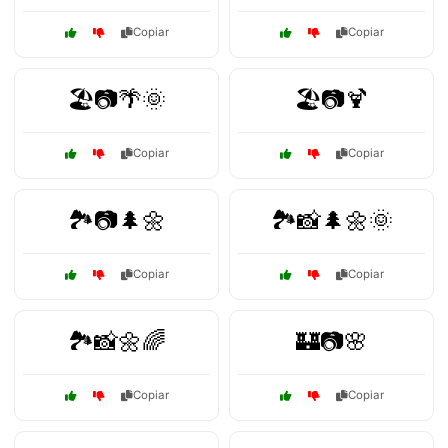
Copiar
Copiar
🏖️📷🌴🌞
🏖️📷🍹
Copiar
Copiar
🏞️📷🌲🌼
🏞️📸🌲🌼🌞
Copiar
Copiar
🏞️📸🌼🌈
🏰📷🌸
Copiar
Copiar