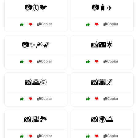
📷🦋🐦
📷🧳✈️
Copiar
Copiar
📷✨🎆🌠
📸🌃🌟
Copiar
Copiar
📸🌄🌞
📸🌆🌌
Copiar
Copiar
📸🌇🏞️
📸🌍🌅
Copiar
Copiar