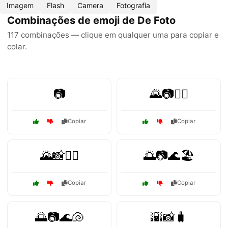
Imagem
Flash
Camera
Fotografia
Combinações de emoji de De Foto
117 combinações — clique em qualquer uma para copiar e
colar.
📷
🌄📷🚴‍♂️
Copiar
Copiar
🌄📸🚶‍♀️
🌅📷🌊🏖️
Copiar
Copiar
🌅📷🌊🐚
🌇📸🧳