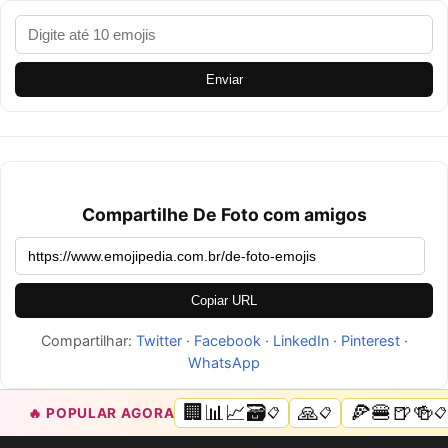
Enviar
Compartilhe De Foto com amigos
Copiar URL
Compartilhar:
Twitter
·
Facebook
·
LinkedIn
·
Pinterest
·
WhatsApp
🏢📊📈🗃️
🙏
🍕🍔🍺🍻
🔥 POPULAR AGORA
📋
📋
📋