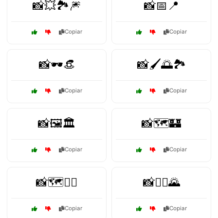
📸💥🏞️🎆
📸📅📍
Copiar
Copiar
📸🕶️👒
📸🖌️🌅🏞️
Copiar
Copiar
📸🖼️🏛️
📸🗺️🏰
Copiar
Copiar
📸🗺️🚶‍♂️
📸🚴‍♀️🌄
Copiar
Copiar