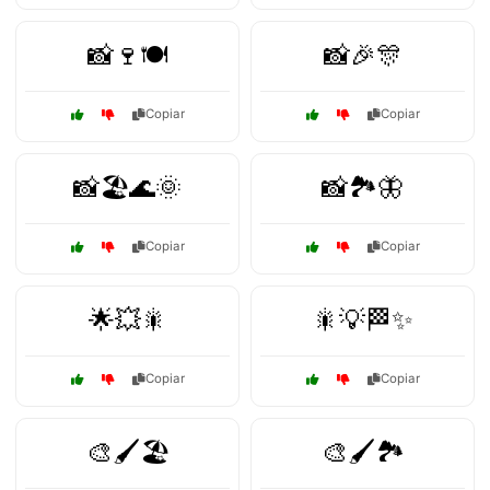
📸🍷🍽️
📸🎉🎊
Copiar
Copiar
📸🏖️🌊🌞
📸🏞️🦋
Copiar
Copiar
🌟💥🎇
🎇💡🏁✨
Copiar
Copiar
🎨🖌️🏖️
🎨🖌️🏞️