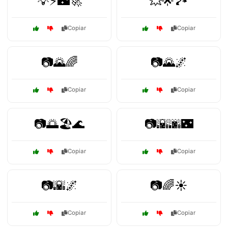
💡⚡🌃🚀
💥🌟🏞️
Copiar
Copiar
📷🌄🌈
📷🌄🌌
Copiar
Copiar
📷🌅🏖️🌊
📷🌇🌆🌃
Copiar
Copiar
📷🌇🌌
📷🌈☀️
Copiar
Copiar