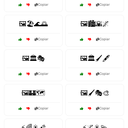
Copiar
Copiar
🖼️🏖️🌊🌅
🖼️🏙️🌇🌌
Copiar
Copiar
🖼️🏛️🎭
🖼️🏛️🖌️🖋️
Copiar
Copiar
🖼️🏰🗺️
🖼️🖌️🎭🎨
Copiar
Copiar
⚡🌈🎇🌠
⚡🌌🎇💫