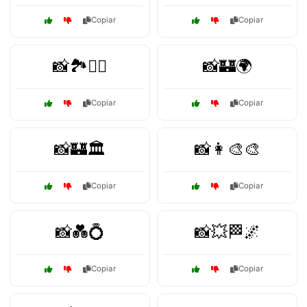
Copiar
Copiar
📸🏞️🚣‍♂️
📸🏰🌍
Copiar
Copiar
📸🏰🏛️
📸👩‍🎨🎨
Copiar
Copiar
📸💑💍
📸💥🏁🌌
Copiar
Copiar