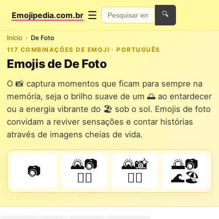
☰
Emojipedia.com.br
🔍
Início
De Foto
117 COMBINAÇÕES DE EMOJI · PORTUGUÊS
Emojis de De Foto
O 📸 captura momentos que ficam para sempre na
memória, seja o brilho suave de um 🌅 ao entardecer
ou a energia vibrante do 🏖️ sob o sol. Emojis de foto
convidam a reviver sensações e contar histórias
através de imagens cheias de vida.
🌄📷
🌄📸
🌅📷
📷
🚴‍♂️
🚶‍♀️
🌊🏖️