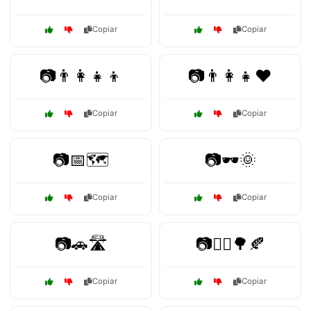
Copiar
Copiar
📷👨‍👩‍👧‍👦
📷👨‍👩‍👧❤️
Copiar
Copiar
📷📅🗺️
📷🕶️🌞
Copiar
Copiar
📷🚗🛣️
📷🚶‍♂️🌳🍂
Copiar
Copiar