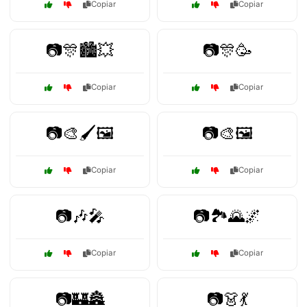
Copiar
Copiar
📷🎊🏙️💥
📷🎊🥳
Copiar
Copiar
📷🎨🖌️🖼️
📷🎨🖼️
Copiar
Copiar
📷🎶🎤
📷🏞️🌄🌌
Copiar
Copiar
📷🏰🏯
📷👗💃