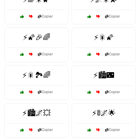
Copiar
Copiar
⚡🌠🎉🌈
⚡🎇🌠
Copiar
Copiar
⚡🎇🏞️🌈
⚡🏙️🌃
Copiar
Copiar
⚡🏙️🌌💥
⚡🚦🌌🌟
Copiar
Copiar