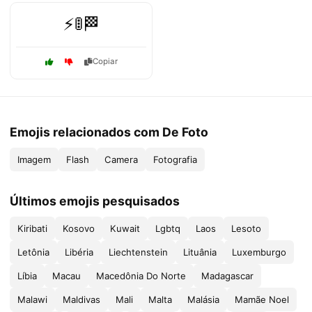
⚡🚦🏁
Copiar
Emojis relacionados com De Foto
Imagem
Flash
Camera
Fotografia
Últimos emojis pesquisados
Kiribati
Kosovo
Kuwait
Lgbtq
Laos
Lesoto
Letônia
Libéria
Liechtenstein
Lituânia
Luxemburgo
Líbia
Macau
Macedônia Do Norte
Madagascar
Malawi
Maldivas
Mali
Malta
Malásia
Mamãe Noel