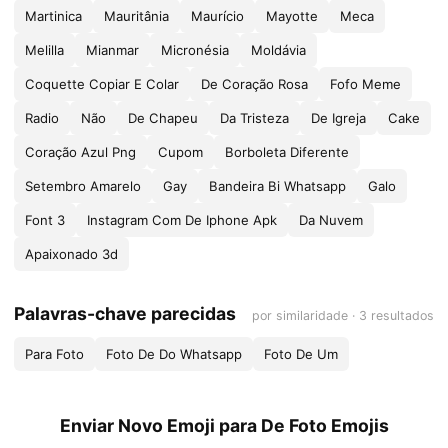
Martinica
Mauritânia
Maurício
Mayotte
Meca
Melilla
Mianmar
Micronésia
Moldávia
Coquette Copiar E Colar
De Coração Rosa
Fofo Meme
Radio
Não
De Chapeu
Da Tristeza
De Igreja
Cake
Coração Azul Png
Cupom
Borboleta Diferente
Setembro Amarelo
Gay
Bandeira Bi Whatsapp
Galo
Font 3
Instagram Com De Iphone Apk
Da Nuvem
Apaixonado 3d
Palavras-chave parecidas
por similaridade · 3 resultados
Para Foto
Foto De Do Whatsapp
Foto De Um
Enviar Novo Emoji para De Foto Emojis