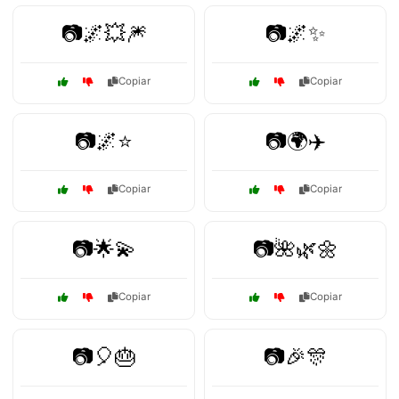
📷🌌💥🎆
📷🌌✨
Copiar
Copiar
📷🌌⭐
📷🌍✈️
Copiar
Copiar
📷🌟💫
📷🌺🌿🌼
Copiar
Copiar
📷🎈🎂
📷🎉🎊