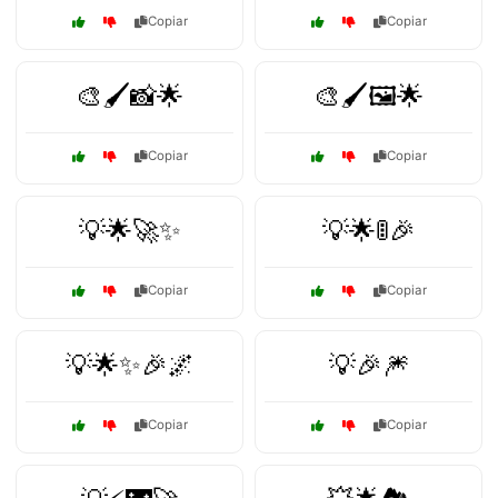
Copiar
Copiar
🎨🖌️📸🌟
🎨🖌️🖼️🌟
Copiar
Copiar
💡🌟🚀✨
💡🌟🚦🎉
Copiar
Copiar
💡🌟✨🎉🌌
💡🎉🎆
Copiar
Copiar