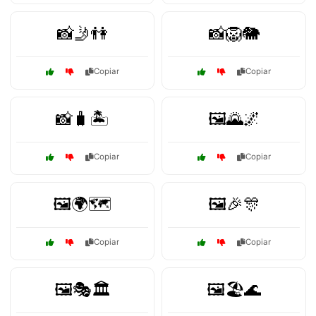
📸🤳👫
📸🦁🐘
Copiar
Copiar
📸🧳🏝️
🖼️🌄🌌
Copiar
Copiar
🖼️🌍🗺️
🖼️🎉🎊
Copiar
Copiar
🖼️🎭🏛️
🖼️🏖️🌊