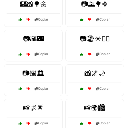
🏰📸🌳🌼
📷🌄🌳🌞
Copiar
Copiar
📷🌇🌃
📷🏖️☀️🏄‍♂️
Copiar
Copiar
📷🖼️🏛️
📸🌌🌙
Copiar
Copiar
📸🌌🌟
📸🌍🏙️
Copiar
Copiar