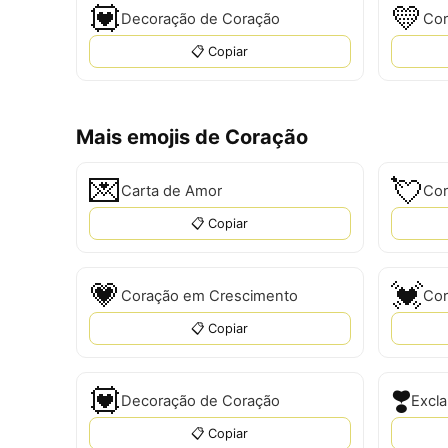
💟
💛
Decoração de Coração
Cor
📋 Copiar
Mais emojis de Coração
💌
💘
Carta de Amor
Cor
📋 Copiar
💗
💓
Coração em Crescimento
Cor
📋 Copiar
💟
❣️
Decoração de Coração
Excl
📋 Copiar