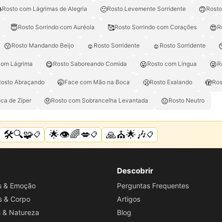

🙂
🙃
Rosto com Lágrimas de Alegria
Rosto Levemente Sorridente
Rosto
😇
🥰
😍
Rosto Sorrindo com Auréola
Rosto Sorrindo com Corações
R
😗
☺️
☺
Rosto Mandando Beijo
Rosto Sorridente
Rosto Sorridente
😋
😛
😜
com Lágrima
Rosto Saboreando Comida
Rosto com Língua
R
🤭
🫢
🫣
Rosto Abraçando
Face com Mão na Boca
Rosto Exalando
Ros
🤨
😐
ca de Zíper
Rosto com Sobrancelha Levantada
Rosto Neutro
🛠️🔍🧩
🌟👁️🌈💋
🙏⛪🌟🎶
📋
📋
📋
Descobrir
os & Emoção
Perguntas Frequentes
s & Corpo
Artigos
s & Natureza
Blog