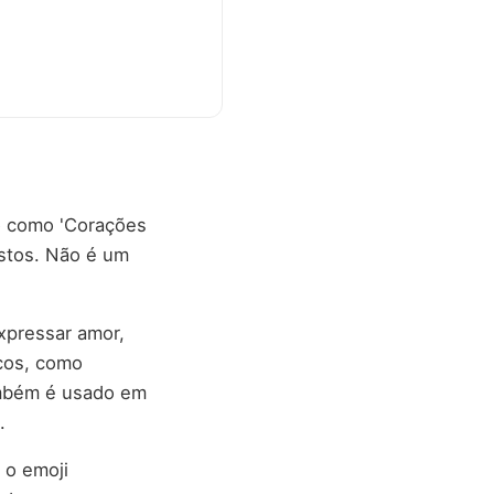
do como 'Corações
ostos. Não é um
xpressar amor,
cos, como
ambém é usado em
.
 o emoji