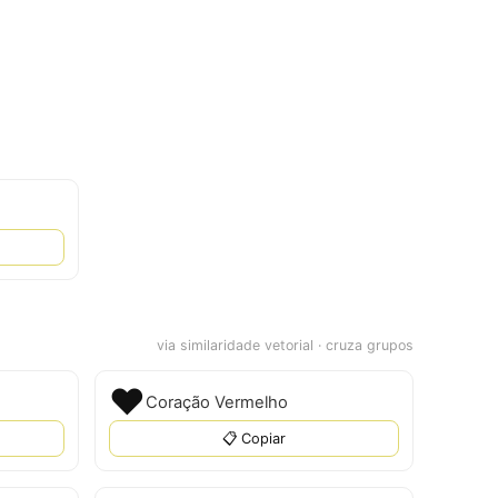
via similaridade vetorial · cruza grupos
❤
Coração Vermelho
📋 Copiar