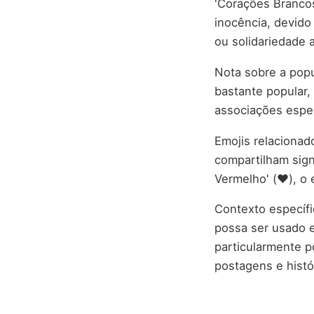
'Corações Branco
inocência, devido
ou solidariedade 
Nota sobre a popu
bastante popular,
associações espec
Emojis relacionad
compartilham sign
Vermelho' (❤️), o 
Contexto específi
possa ser usado e
particularmente p
postagens e histó