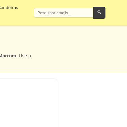
Bandeiras
🔍
Marrom
. Use o