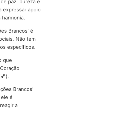
de paz, pureza e
a expressar apoio
à harmonia.
ões Brancos' é
ociais. Não tem
os específicos.
o que
'Coração
💕).
ações Brancos'
 ele é
reagir a