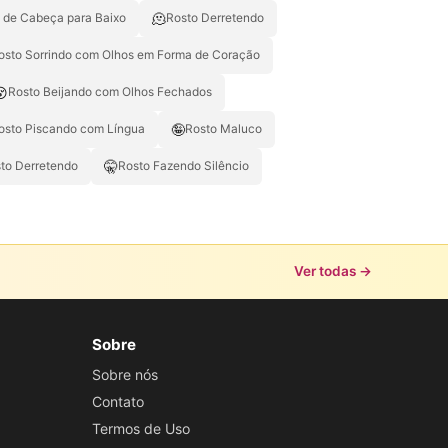
🫠
 de Cabeça para Baixo
Rosto Derretendo
osto Sorrindo com Olhos em Forma de Coração
😚
Rosto Beijando com Olhos Fechados
🤪
osto Piscando com Língua
Rosto Maluco
🤫
to Derretendo
Rosto Fazendo Silêncio
Ver todas →
Sobre
Sobre nós
Contato
Termos de Uso