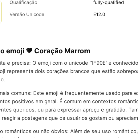
Qualificação
fully-qualified
Versão Unicode
E12.0
do emoji 🤎 Coração Marrom
rita e precisa: O emoji com o unicode '1F90E' é conheci
oji representa dois corações brancos que estão sobrep
o.
 mais comuns: Este emoji é frequentemente usado para e
entos positivos em geral. É comum em contextos românti
ntes queridos, ou para expressar apreço e gratidão. T
a reagir a postagens que os usuários gostam ou apreciam
o românticos ou não óbvios: Além de seu uso romântico,