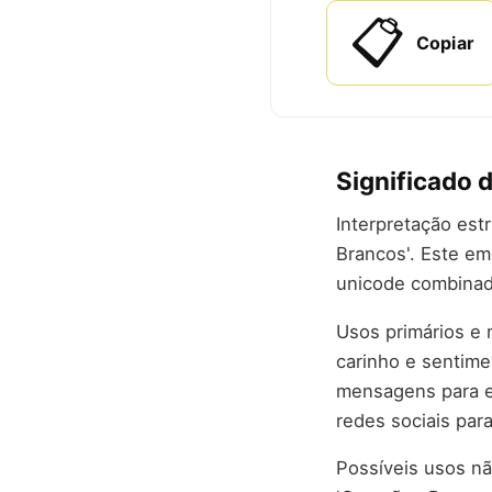
📋
Copiar
Significado 
Interpretação est
Brancos'. Este em
unicode combinad
Usos primários e
carinho e sentim
mensagens para e
redes sociais par
Possíveis usos nã