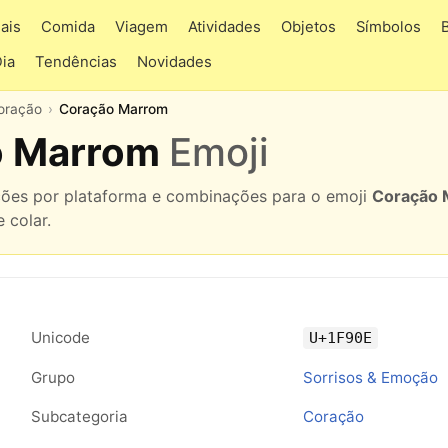
ais
Comida
Viagem
Atividades
Objetos
Símbolos
Dia
Tendências
Novidades
oração
Coração Marrom
o Marrom
Emoji
ações por plataforma e combinações para o emoji
Coração 
 colar.
Unicode
U+1F90E
Grupo
Sorrisos & Emoção
Subcategoria
Coração