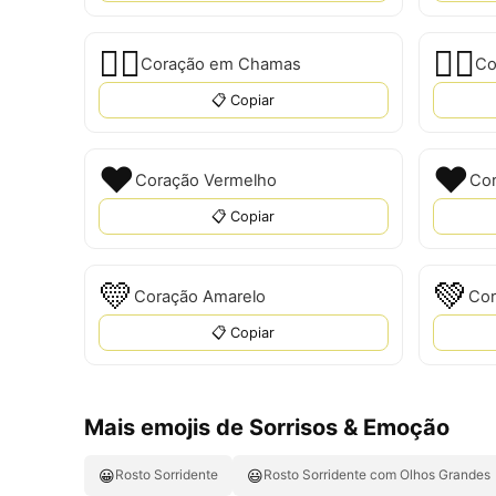
❤️‍🔥
❤‍🔥
Coração em Chamas
Co
📋 Copiar
❤️
❤
Coração Vermelho
Cor
📋 Copiar
💛
💚
Coração Amarelo
Cor
📋 Copiar
Mais emojis de Sorrisos & Emoção
😀
😃
Rosto Sorridente
Rosto Sorridente com Olhos Grandes