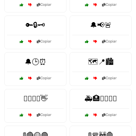
Copiar
Copiar
🔑🔒🗝️
🔔📢🚨
Copiar
Copiar
🔔🕒⏰
🗺️📍🏙️
Copiar
Copiar
🙋‍♂️🙋‍♀️👋
🚑🏥👨‍⚕️👩‍⚕️
Copiar
Copiar
🚦🔴🟡🟢
🚦🚥🚧🛑