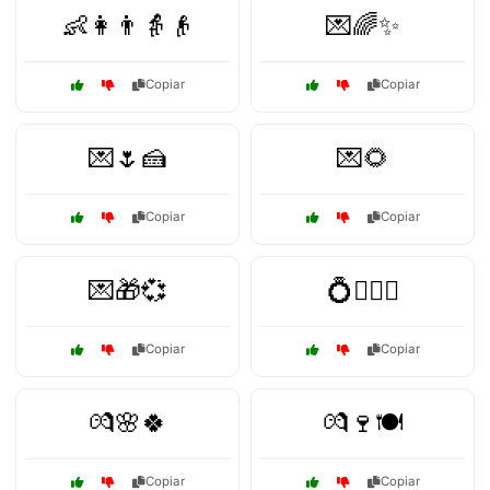
👶👩👨👵👴
💌🌈✨
Copiar
Copiar
💌🌷🍰
💌🌻
Copiar
Copiar
💌🎁💞
💍👩‍❤️‍👨
Copiar
Copiar
💏🌸🍀
💏🍷🍽️
Copiar
Copiar