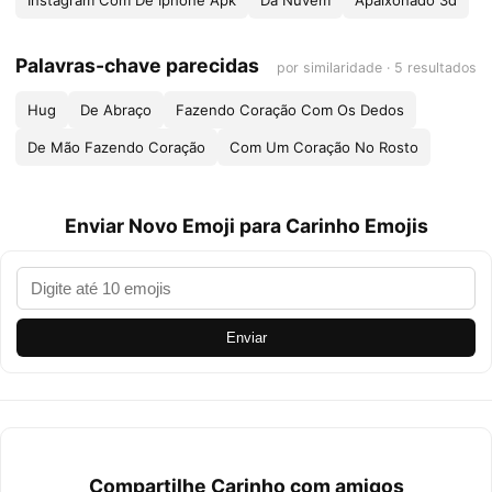
Instagram Com De Iphone Apk
Da Nuvem
Apaixonado 3d
Palavras-chave parecidas
por similaridade · 5 resultados
Hug
De Abraço
Fazendo Coração Com Os Dedos
De Mão Fazendo Coração
Com Um Coração No Rosto
Enviar Novo Emoji para Carinho Emojis
Enviar
Compartilhe Carinho com amigos