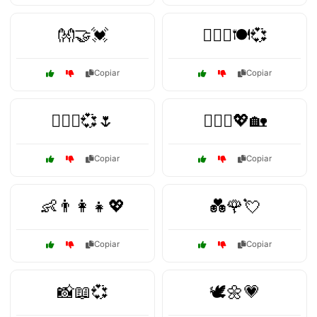
👐🤝💓
👩‍❤️‍👨🍽️💞
Copiar
Copiar
👩‍❤️‍👨💞🌷
👩‍❤️‍👩💖🏡
Copiar
Copiar
👶👨‍👩‍👧💖
💑🌹💘
Copiar
Copiar
📸📖💞
🕊️🌼💗