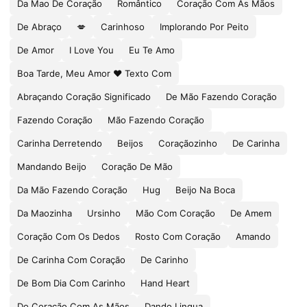
Da Mao De Coração
Romântico
Coração Com As Mãos
De Abraço
💋
Carinhoso
Implorando Por Peito
De Amor
I Love You
Eu Te Amo
Boa Tarde, Meu Amor ❤ Texto Com
Abraçando Coração Significado
De Mão Fazendo Coração
Fazendo Coração
Mão Fazendo Coração
Carinha Derretendo
Beijos
Coraçãozinho
De Carinha
Mandando Beijo
Coração De Mão
Da Mão Fazendo Coração
Hug
Beijo Na Boca
Da Maozinha
Ursinho
Mão Com Coração
De Amem
Coração Com Os Dedos
Rosto Com Coração
Amando
De Carinha Com Coração
De Carinho
De Bom Dia Com Carinho
Hand Heart
Do Coração Com As Mãos
Dando Lingua