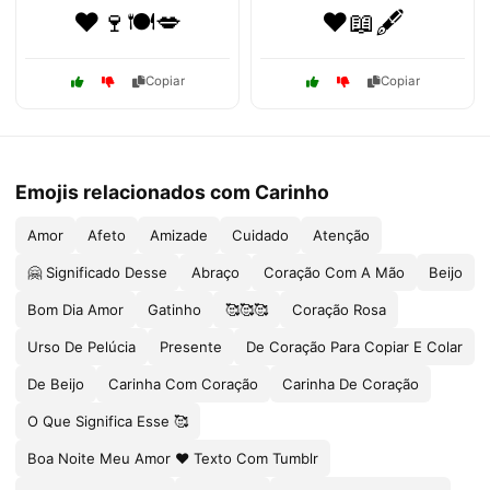
❤️🍷🍽️💋
❤️📖🖋️
Copiar
Copiar
Emojis relacionados com Carinho
Amor
Afeto
Amizade
Cuidado
Atenção
🤗 Significado Desse
Abraço
Coração Com A Mão
Beijo
Bom Dia Amor
Gatinho
🥰🥰🥰
Coração Rosa
Urso De Pelúcia
Presente
De Coração Para Copiar E Colar
De Beijo
Carinha Com Coração
Carinha De Coração
O Que Significa Esse 🥰
Boa Noite Meu Amor ❤ Texto Com Tumblr