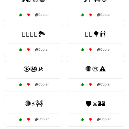
Copiar
Copiar
🚴‍♀️🚴‍♂️🏞️
🚴‍♂️🌳👬
Copiar
Copiar
🚷🚳🚸
🛑📛⚠️
Copiar
Copiar
🛑⚡🚧
🛡️⚔️🏰
Copiar
Copiar