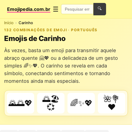
☰
Emojipedia.com.br
🔍
Início
Carinho
132 COMBINAÇÕES DE EMOJI · PORTUGUÊS
Emojis de Carinho
Às vezes, basta um emoji para transmitir aquele
abraço quente 🤗💖 ou a delicadeza de um gesto
simples 🌈✨💖. O carinho se revela em cada
símbolo, conectando sentimentos e tornando
momentos ainda mais especiais.
🌅🏖️
🌺💐
🌄🌅💖
🌈✨💖
💞
❤️