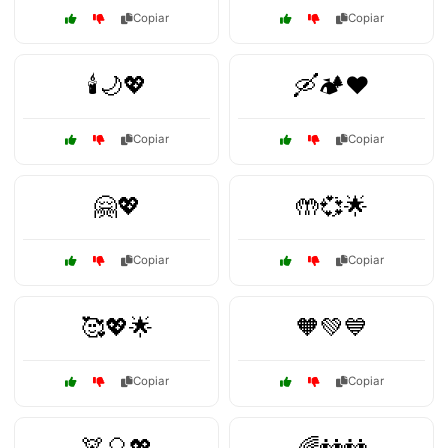
Copiar
Copiar
🕯️🌙💖
🛶🏕️❤️
Copiar
Copiar
🤗💖
🤲💞🌟
Copiar
Copiar
🥰💖🌟
🧡💚💙
Copiar
Copiar