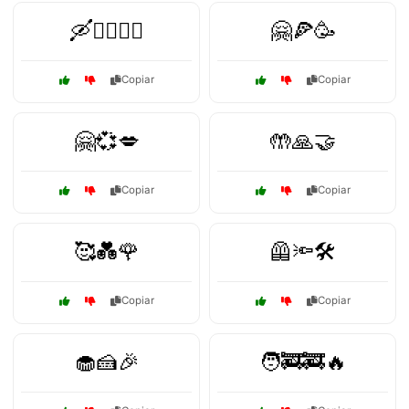
🛶🚴‍♂️🏊‍♀️
🤗🍕🥳
Copiar
Copiar
🤗💞💋
🤲🙏🤝
Copiar
Copiar
🥰💑🌹
🦺🔦🛠️
Copiar
Copiar
🧁🍰🎉
🧑‍🚒🚒🔥