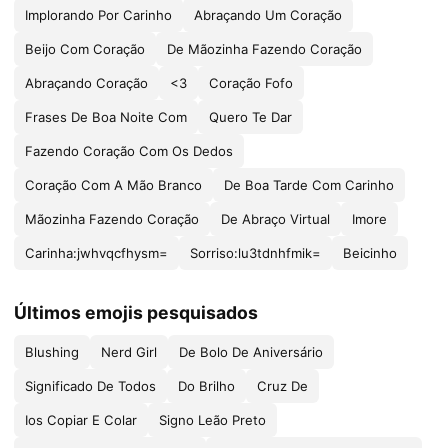
Implorando Por Carinho
Abraçando Um Coração
Beijo Com Coração
De Mãozinha Fazendo Coração
Abraçando Coração
<3
Coração Fofo
Frases De Boa Noite Com
Quero Te Dar
Fazendo Coração Com Os Dedos
Coração Com A Mão Branco
De Boa Tarde Com Carinho
Mãozinha Fazendo Coração
De Abraço Virtual
Imore
Carinha:jwhvqcfhysm=
Sorriso:lu3tdnhfmik=
Beicinho
Últimos emojis pesquisados
Blushing
Nerd Girl
De Bolo De Aniversário
Significado De Todos
Do Brilho
Cruz De
Ios Copiar E Colar
Signo Leão Preto