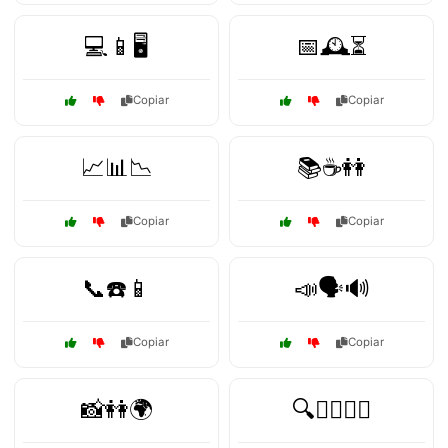
💻📱🖥️
📅🕰️⏳
Copiar
Copiar
📈📊📉
📚☕👭
Copiar
Copiar
📞☎️📱
📣🗣️🔊
Copiar
Copiar
📸👭🌍
🔍🕵️‍♂️🕵️‍♀️