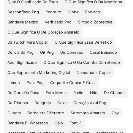
Qual O Significado Do Fogo
O Que Significa O Da Maozinha
Desconfiado Png
Pedreiro
Globe
Enojado
Bandeira Mexico
Verificado Png
Símbolo Zootecnia
O Que Significa O De Coração Amarelo
Da Twitch Para Copiar
O Que Significa Esse Derretido
Delicia 3d Png
Gif Png
De Conexão
Casal Beijando
Azul Significado
O Que Significa O Da Carinha Derretendo
Que Representa Marketing Digital
Namorados Copiar
Lemon
Praia Png
Coquette Copiar E Colar
De Coração Rosa
Fofo Meme
Radio
Não
De Chapeu
Da Tristeza
De Igreja
Cake
Coração Azul Png
Cupom
Borboleta Diferente
Setembro Amarelo
Gay
Bandeira Bi Whatsapp
Galo
Font 3