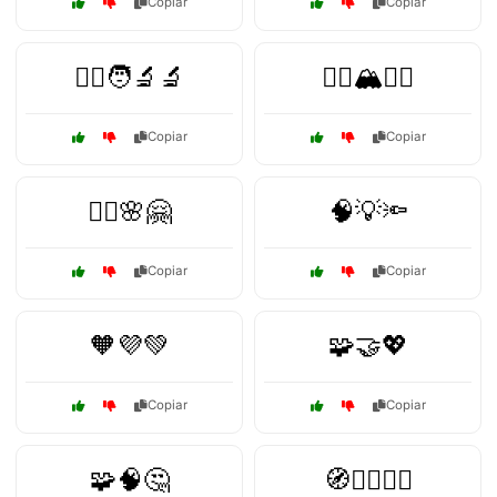
Copiar
Copiar
🧑‍⚕️🧑‍🔬🔬
🧗‍♂️🏔️🧗‍♀️
Copiar
Copiar
🧘‍♀️🌸🤗
🧠💡🔦
Copiar
Copiar
🧡💜💚
🧩🤝💖
Copiar
Copiar
🧩🧠🤔
🧭🚶‍♂️🚶‍♀️