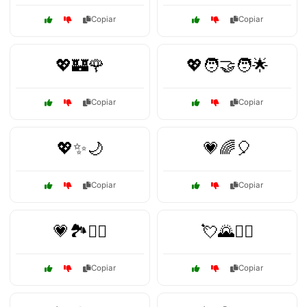
Copiar
Copiar
💖🏰🌹
💖🧑‍🤝‍🧑🌟
Copiar
Copiar
💖✨🌙
💗🌈🎈
Copiar
Copiar
💗🏞️🚶‍♂️
💘🌄🚴‍♀️
Copiar
Copiar