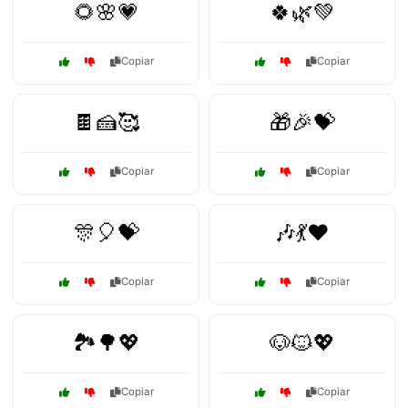
🌻🌸💗
🍀🌿💚
Copiar
Copiar
🍫🍰🥰
🎁🎉💝
Copiar
Copiar
🎊🎈💝
🎶💃❤️
Copiar
Copiar
🏞️🌳💖
🐶🐱💖
Copiar
Copiar