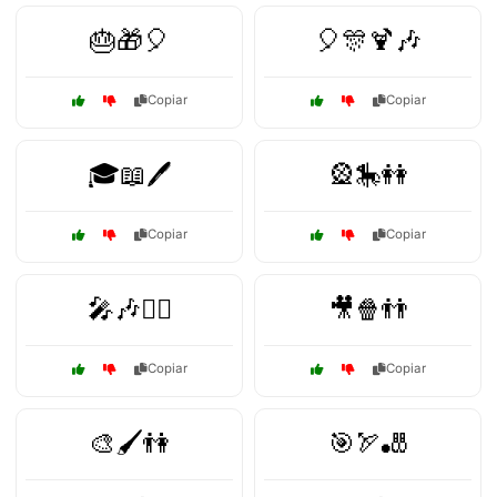
🎂🎁🎈
🎈🎊🍹🎶
Copiar
Copiar
🎓📖🖊️
🎡🎠👭
Copiar
Copiar
🎤🎶👯‍♂️
🎥🍿👬
Copiar
Copiar
🎨🖌️👫
🎯🏹🎳