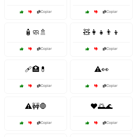
Copiar
Copiar
🧴🧼🚿
🧸👩‍👧👨‍👦
Copiar
Copiar
🩹🏥💊
⚠️👀
Copiar
Copiar
⚠️🚧🛑
❤️🌅🌊
Copiar
Copiar