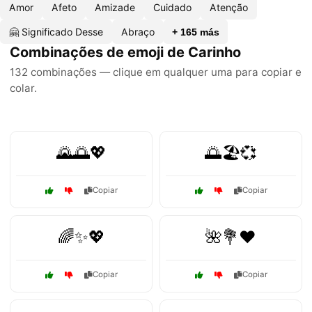
Amor
Afeto
Amizade
Cuidado
Atenção
🤗 Significado Desse
Abraço
+ 165 más
Combinações de emoji de Carinho
132 combinações — clique em qualquer uma para copiar e
colar.
🌄🌅💖
🌅🏖️💞
Copiar
Copiar
🌈✨💖
🌺💐❤️
Copiar
Copiar