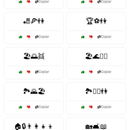
Copiar
Copiar
🎳🍕👫
🏆⚽👫
Copiar
Copiar
🏖️🌅👯
🏖️🌊🏊‍♂️
Copiar
Copiar
🏞️🌄🏖️
🏞️🚶‍♀️👫
Copiar
Copiar
🏠🔒👨‍👩‍👧‍👦
🏡🛋️📖