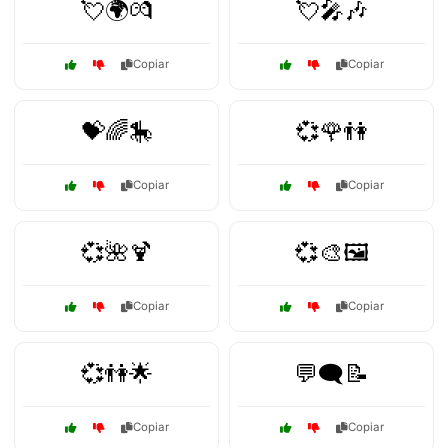
💘🌍💏
💘🎤🎶
Copiar
Copiar
💝🌈🎠
💞🌹👫
Copiar
Copiar
💞🌺🍹
💞🎨🖼️
Copiar
Copiar
💞👫🌟
💬🗨️📝
Copiar
Copiar