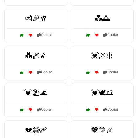
💏🎉🥂
💑🌅
Copiar
Copiar
💑🌌🌠
💓🎆🎇
Copiar
Copiar
💓🏖️🌊
💓🕊️🌅
Copiar
Copiar
💔😷🩹
💖🎊🎉