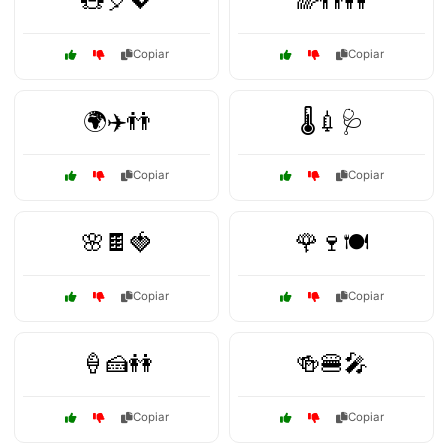
🧸🎈💖
🌈👬👭
Copiar
Copiar
🌍✈️👬
🌡️💉🩺
Copiar
Copiar
🌸🍫🍓
🌹🍷🍽️
Copiar
Copiar
🍦🍰👭
🍻🍔🎤
Copiar
Copiar