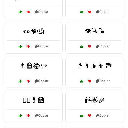
Copiar
Copiar
👀🧠🤔
👁️🔍📝
Copiar
Copiar
👨‍🏫📚✏️
👨‍👩‍👧‍👦🏞️
Copiar
Copiar
👨‍⚕️💊🏥
👫🌟🎉
Copiar
Copiar