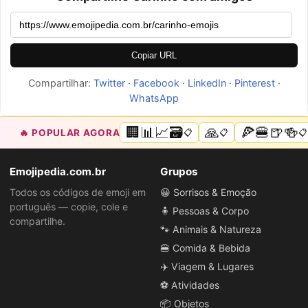
Copiar URL
Compartilhar:
Twitter
·
Facebook
·
LinkedIn
·
Pinterest
·
WhatsApp
🏢📊📈🗃️
🙏
🍕🍔🍺🍻
🔥 POPULAR AGORA
📋
📋
📋
Emojipedia.com.br
Grupos
Todos os códigos de emoji em
😀 Sorrisos & Emoção
português — copie, cole e
🧍 Pessoas & Corpo
compartilhe.
🐾 Animais & Natureza
🍔 Comida & Bebida
✈️ Viagem & Lugares
⚽ Atividades
📦 Objetos