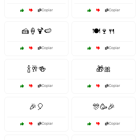
Copiar
Copiar
🍰🍦🍹🍉
🍽️🍷🍴
Copiar
Copiar
🍾🥂🍻
🎁🎀
Copiar
Copiar
🎉🎈
🎊🥳🎉
Copiar
Copiar