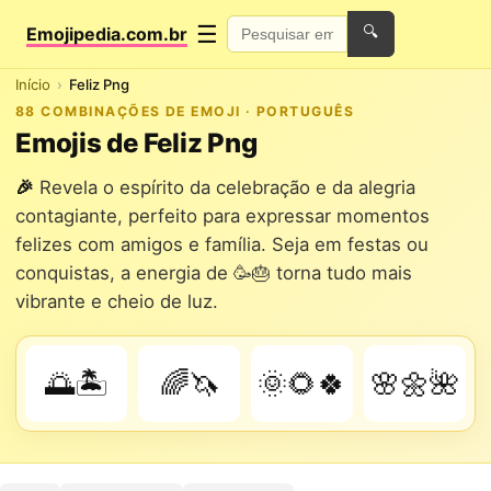
☰
Emojipedia.com.br
🔍
Início
Feliz Png
88 COMBINAÇÕES DE EMOJI · PORTUGUÊS
Emojis de Feliz Png
🎉
Revela o espírito da celebração e da alegria
contagiante, perfeito para expressar momentos
felizes com amigos e família. Seja em festas ou
conquistas, a energia de 🥳🎂 torna tudo mais
vibrante e cheio de luz.
🌅🏝️
🌈🦄
🌞🌻🍀
🌸🌼🌺