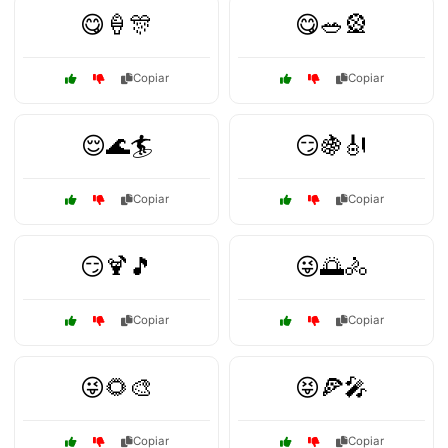
😋🍦🎊
😋🥗🎡
Copiar
Copiar
😌🌊🏄
😏🍇🎻
Copiar
Copiar
😏🍹🎵
😜🌅🚴
Copiar
Copiar
😜🌻🎨
😝🍕🎤
Copiar
Copiar