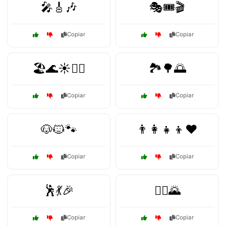
🎤🎸🎶
🎭🎟️🎬
Copiar
Copiar
🏖️🌊☀️🏄‍♂️
🏞️🌳🌅
Copiar
Copiar
🐶🐱🐾
👨‍👩‍👧‍👦❤️
Copiar
Copiar
🕺💃🎉
🚴‍♂️🌄
Copiar
Copiar