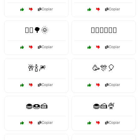
Copiar
Copiar
🚴‍♂️🌳🌞
🤸‍♂️🏋️‍♀️🏊‍♀️
Copiar
Copiar
🥂🍾🎆
🥳🎊🎈
Copiar
Copiar
🧁🍩🍰
🧁🍰🍨
Copiar
Copiar