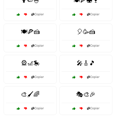
🍹🍉🍧
🍽️🍕🍣🍷
Copiar
Copiar
🍽️🍕🍰
🎈🥳🍰
Copiar
Copiar
🎡🎢🎠
🎤🎸🎵
Copiar
Copiar
🎨🖌️🌈
🎭🎨🎉
Copiar
Copiar