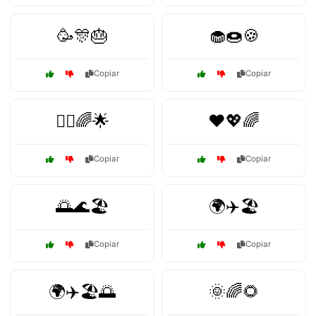
🥳🎊🎂
🧁🍩🍪
Copiar
Copiar
🧘‍♀️🌈🌟
❤️💖🌈
Copiar
Copiar
🌅🌊🏖️
🌍✈️🏖️
Copiar
Copiar
🌍✈️🏖️🌅
🌞🌈🌻