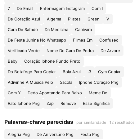
7
De Email
Enfermagem Instagram
Com I
De Coração Azul
Algema
Pilates
Green
V
Cara De Safado
Da Medicina
Capivara
De Festa Junina No Whatsapp
Filmes Em
Confused
Verificado Verde
Nome Do Cara De Pedra
De Arvore
Baby
Coração Iphone Fundo Preto
Do Botafogo Para Copiar
Bola Azul
:3
Gym Copiar
Adivinhe A Música Pelo
Sacola
Iphone Coração Png
Com Y
Dedo Apontando Para Baixo
Meme Do
Rato Iphone Png
Zap
Remove
Esse Significa
Palavras-chave parecidas
por similaridade · 12 resultados
Alegria Png
De Aniversário Png
Festa Png