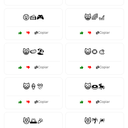
😝🍰🎮
😸🌈🎢
Copiar
Copiar
😸🍉🏖️
😺🌻🎨
Copiar
Copiar
😺🍦🎊
😺🍩🎠
Copiar
Copiar
😻🌅🎉
😻🌴🎆