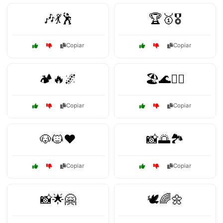
🎶💃🕺
🏆🥇🎖️
Copiar
Copiar
🏕️🔥🌌
🏖️🌊🏄‍♂️
Copiar
Copiar
🐶🐱❤️
📸🌅🏞️
Copiar
Copiar
📸🌟🤗
🕊️🌈🌼