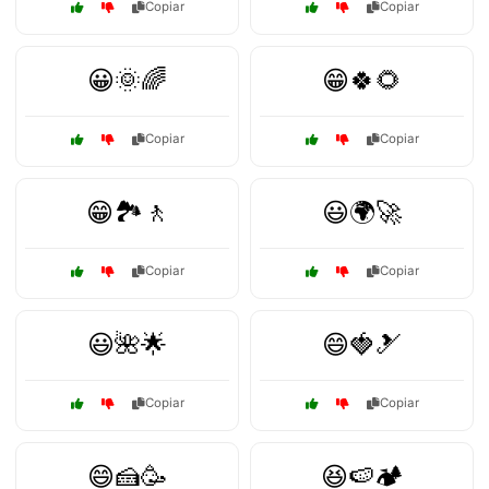
Copiar
Copiar
😀🌞🌈
😁🍀🌻
Copiar
Copiar
😁🏞️🚶
😃🌍🚀
Copiar
Copiar
😃🌺🌟
😄🍓🎿
Copiar
Copiar
😄🍰🥳
😆🍉🏕️