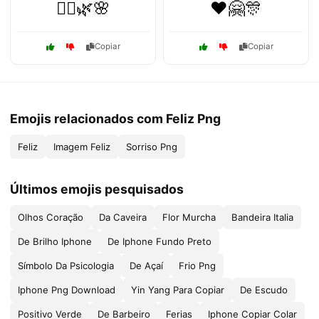
🧘‍♀️🌿🌸
❤️🤗🎊
Copiar
Copiar
Emojis relacionados com Feliz Png
Feliz
Imagem Feliz
Sorriso Png
Últimos emojis pesquisados
Olhos Coração
Da Caveira
Flor Murcha
Bandeira Italia
De Brilho Iphone
De Iphone Fundo Preto
Símbolo Da Psicologia
De Açaí
Frio Png
Iphone Png Download
Yin Yang Para Copiar
De Escudo
Positivo Verde
De Barbeiro
Ferias
Iphone Copiar Colar