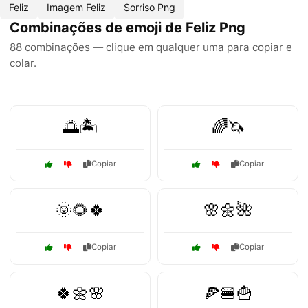
Feliz
Imagem Feliz
Sorriso Png
Combinações de emoji de Feliz Png
88 combinações — clique em qualquer uma para copiar e
colar.
🌅🏝️
🌈🦄
Copiar
Copiar
🌞🌻🍀
🌸🌼🌺
Copiar
Copiar
🍀🌼🌸
🍕🍔🍟