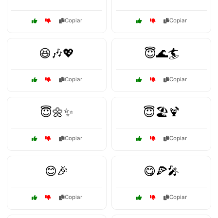
Copiar
Copiar
😆🎶💖
😇🌊🏄
Copiar
Copiar
😇🌼✨
😇🏖️🍹
Copiar
Copiar
😊🎉
😋🍕🎤
Copiar
Copiar