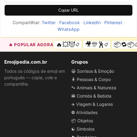
Copiar URL
Compartilhar:
Twitter
·
Facebook
·
LinkedIn
·
Pinterest
·
WhatsApp
🔥💥😈
🎥🎊🕺
📦🔁📦
🔥 POPULAR AGORA
📋
📋

Emojipedia.com.br
Grupos
Todos os códigos de emoji em
😀 Sorrisos & Emoção
português — copie, cole e
🧍 Pessoas & Corpo
compartilhe.
🐾 Animais & Natureza
🍔 Comida & Bebida
✈️ Viagem & Lugares
⚽ Atividades
📦 Objetos
☯️ Símbolos