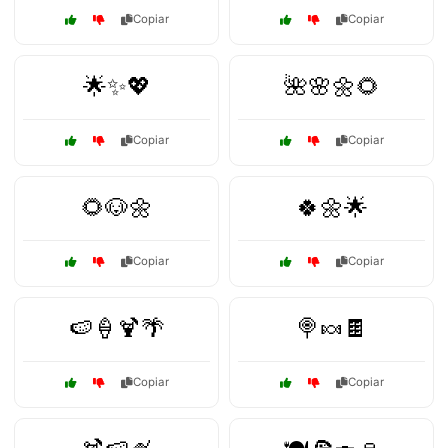
Copiar
Copiar
🌟✨💖
🌺🌸🌼🌻
Copiar
Copiar
🌻🐶🌼
🍀🌼🌟
Copiar
Copiar
🍉🍦🍹🌴
🍭🍬🍫
Copiar
Copiar