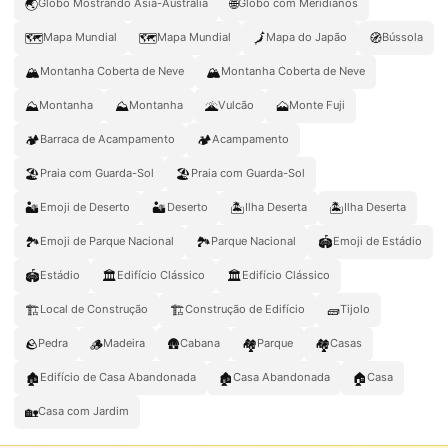
🌏
🌐
Globo Mostrando Ásia-Austrália
Globo com Meridianos
🗺️
🗺
🗾
🧭
Mapa Mundial
Mapa Mundial
Mapa do Japão
Bússola
🏔️
🏔
Montanha Coberta de Neve
Montanha Coberta de Neve
⛰️
⛰
🌋
🗻
Montanha
Montanha
Vulcão
Monte Fuji
🏕️
🏕
Barraca de Acampamento
Acampamento
🏖️
🏖
Praia com Guarda-Sol
Praia com Guarda-Sol
🏜️
🏜
🏝️
🏝
Emoji de Deserto
Deserto
Ilha Deserta
Ilha Deserta
🏞️
🏞
🏟️
Emoji de Parque Nacional
Parque Nacional
Emoji de Estádio
🏟
🏛️
🏛
Estádio
Edifício Clássico
Edifício Clássico
🏗️
🏗
🧱
Local de Construção
Construção de Edifício
Tijolo
🪨
🪵
🛖
🏘️
🏘
Pedra
Madeira
Cabana
Parque
Casas
🏚️
🏚
🏠
Edifício de Casa Abandonada
Casa Abandonada
Casa
🏡
Casa com Jardim