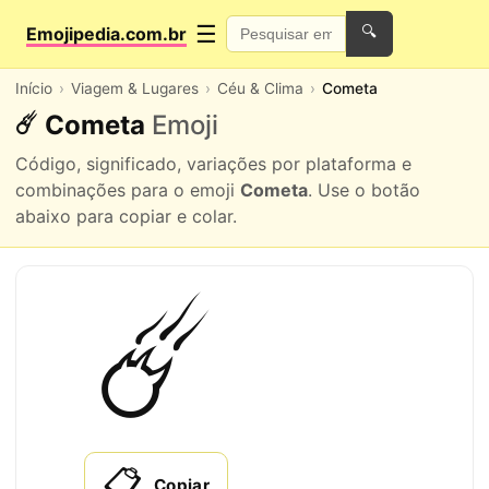
☰
Emojipedia.com.br
🔍
Início
Viagem & Lugares
Céu & Clima
Cometa
☄️ Cometa
Emoji
Código, significado, variações por plataforma e
combinações para o emoji
Cometa
. Use o botão
abaixo para copiar e colar.
☄️
📋
Copiar