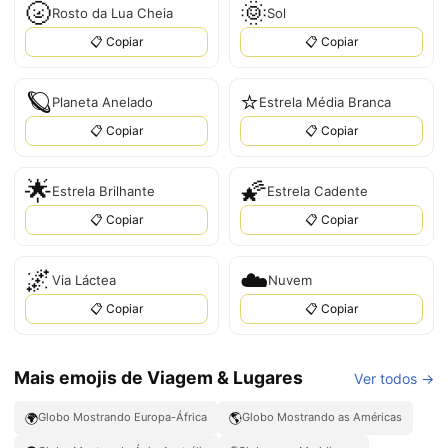
🌝
🌞
Rosto da Lua Cheia
Sol
📋 Copiar
📋 Copiar
🪐
⭐
Planeta Anelado
Estrela Média Branca
📋 Copiar
📋 Copiar
🌟
🌠
Estrela Brilhante
Estrela Cadente
📋 Copiar
📋 Copiar
🌌
☁️
Via Láctea
Nuvem
📋 Copiar
📋 Copiar
Mais emojis de Viagem & Lugares
Ver todos →
🌍
🌎
Globo Mostrando Europa-África
Globo Mostrando as Américas