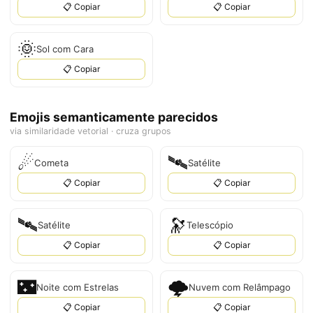
📋 Copiar
📋 Copiar
🌞
Sol com Cara
📋 Copiar
Emojis semanticamente parecidos
via similaridade vetorial · cruza grupos
☄
🛰
Cometa
Satélite
📋 Copiar
📋 Copiar
🛰️
🔭
Satélite
Telescópio
📋 Copiar
📋 Copiar
🌃
🌩️
Noite com Estrelas
Nuvem com Relâmpago
📋 Copiar
📋 Copiar