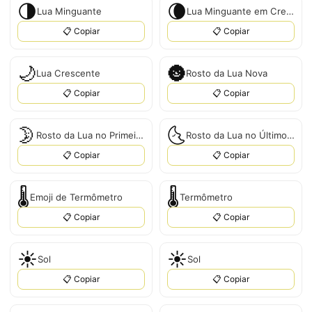
🌗
🌘
Lua Minguante
Lua Minguante em Crescente
📋 Copiar
📋 Copiar
🌙
🌚
Lua Crescente
Rosto da Lua Nova
📋 Copiar
📋 Copiar
🌛
🌜
Rosto da Lua no Primeiro Quarto
Rosto da Lua no Último Quarto
📋 Copiar
📋 Copiar
🌡️
🌡
Emoji de Termômetro
Termômetro
📋 Copiar
📋 Copiar
☀️
☀
Sol
Sol
📋 Copiar
📋 Copiar