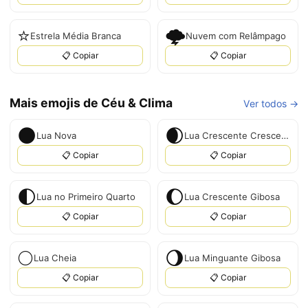
⭐
🌩
Estrela Média Branca
Nuvem com Relâmpago
📋 Copiar
📋 Copiar
Mais emojis de Céu & Clima
Ver todos →
🌑
🌒
Lua Nova
Lua Crescente Crescente
📋 Copiar
📋 Copiar
🌓
🌔
Lua no Primeiro Quarto
Lua Crescente Gibosa
📋 Copiar
📋 Copiar
🌕
🌖
Lua Cheia
Lua Minguante Gibosa
📋 Copiar
📋 Copiar