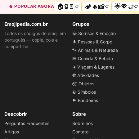
🏠🔒🚪
🏕️🔥📸
🌟💖🤝
🔥 POPULAR AGORA
📋
📋
📋
Emojipedia.com.br
Grupos
Todos os códigos de emoji em
😀 Sorrisos & Emoção
português — copie, cole e
🧍 Pessoas & Corpo
compartilhe.
🐾 Animais & Natureza
🍔 Comida & Bebida
✈️ Viagem & Lugares
⚽ Atividades
📦 Objetos
☯️ Símbolos
🏴 Bandeiras
Descobrir
Sobre
Perguntas Frequentes
Sobre nós
Artigos
Contato