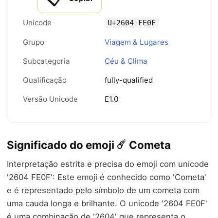
Unicode
U+2604 FE0F
Grupo
Viagem & Lugares
Subcategoria
Céu & Clima
Qualificação
fully-qualified
Versão Unicode
E1.0
Significado do emoji ☄️ Cometa
Interpretação estrita e precisa do emoji com unicode
'2604 FE0F': Este emoji é conhecido como 'Cometa'
e é representado pelo símbolo de um cometa com
uma cauda longa e brilhante. O unicode '2604 FE0F'
é uma combinação de '2604' que representa o