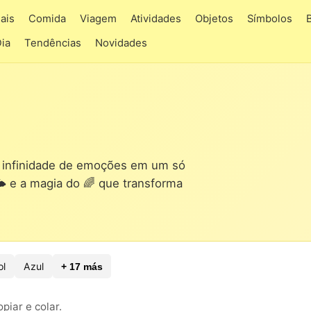
ais
Comida
Viagem
Atividades
Objetos
Símbolos
Dia
Tendências
Novidades
 infinidade de emoções em um só
️ e a magia do 🌈 que transforma
ol
Azul
+ 17 más
iar e colar.