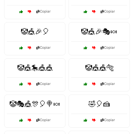
Copiar
Copiar
🤡🎪🎉🎈
🤡🎪🎉🎭🍬
Copiar
Copiar
🤡🎪🎠🎪🎪
🤡🎪🎪🐅
Copiar
Copiar
🤡🎭🎪🎊🎈🍭🍬
🤣🎈🍰
Copiar
Copiar