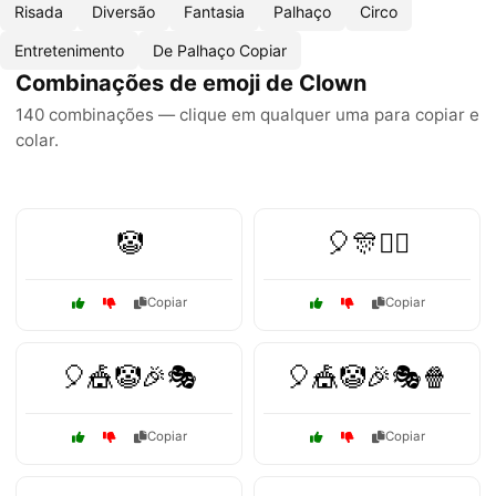
Risada
Diversão
Fantasia
Palhaço
Circo
Entretenimento
De Palhaço Copiar
Combinações de emoji de Clown
140 combinações — clique em qualquer uma para copiar e
colar.
🤡
🎈🎊🤹‍♂️
Copiar
Copiar
🎈🎪🤡🎉🎭
🎈🎪🤡🎉🎭🍿
Copiar
Copiar