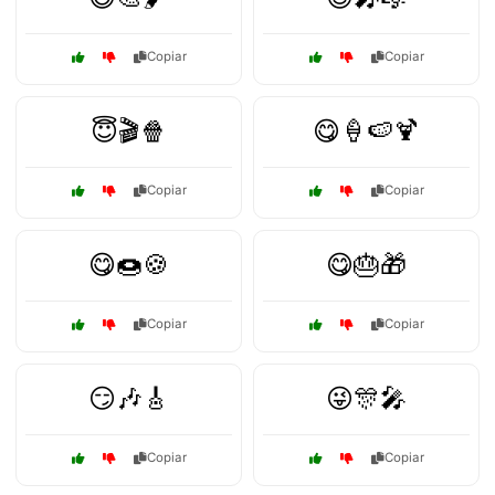
Copiar
Copiar
😇🎬🍿
😋🍦🍉🍹
Copiar
Copiar
😋🍩🍪
😋🎂🎁
Copiar
Copiar
😏🎶🎸
😜🎊🎤
Copiar
Copiar