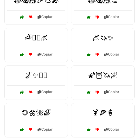
🤡🎭🎪🎉🎨🎤
🤡🎭🎪🎨
Copiar
Copiar
🌈🧚‍♂️🌌
🌌🦄✨
Copiar
Copiar
🌌✨🧚‍♀️
🌠🦉🦄🌌
Copiar
Copiar
🌻🌼🌺🌈
🍹🍕🍦
Copiar
Copiar