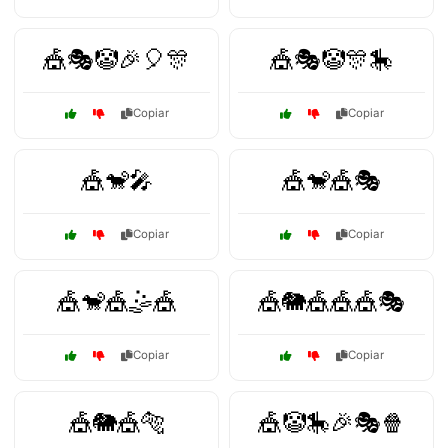
🎪🎭🤡🎉🎈🎊
🎪🎭🤡🎊🎠
Copiar
Copiar
🎪🐒🎤
🎪🐒🎪🎭
Copiar
Copiar
🎪🐒🎪🤹🎪
🎪🐘🎪🎪🎪🎭
Copiar
Copiar
🎪🐘🎪🐅
🎪🤡🎠🎉🎭🍿