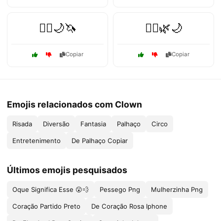
🧝‍♀️🌙🦄
🧝‍♂️🌿🌙
Copiar
Copiar
Emojis relacionados com Clown
Risada
Diversão
Fantasia
Palhaço
Circo
Entretenimento
De Palhaço Copiar
Últimos emojis pesquisados
Oque Significa Esse 😮💨
Pessego Png
Mulherzinha Png
Coração Partido Preto
De Coração Rosa Iphone