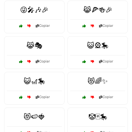
😜🎤🎶🎉
😹🍕🍻🎉
Copiar
Copiar
😹🎭
😺🎡🎠
Copiar
Copiar
😺🎢🎠
😻🌈✨
Copiar
Copiar
😻🍉🍓
🤡🃏🎠