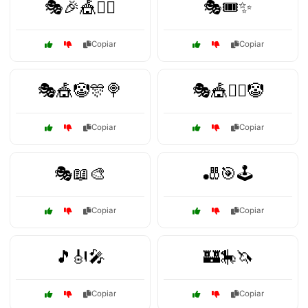
🎭🎉🎪🤹‍♂️
🎭🎟️✨
Copiar
Copiar
🎭🎪🤡🎊🍭
🎭🎪🤹‍♂️🤡
Copiar
Copiar
🎭📖🎨
🎳🎯🕹️
Copiar
Copiar
🎵🎻🎤
🏰🎠🦄
Copiar
Copiar