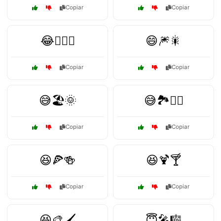
Copiar
Copiar
😂🏄‍♂️🌊
😄🎆🎇
Copiar
Copiar
😅🏖️🌞
😅🏞️🚴‍♂️
Copiar
Copiar
😆🍕🍻
😆🍹🍸
Copiar
Copiar
😆🎨🖌️
😇🎤🎼