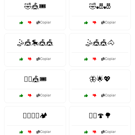
🤣🎪🎟️
🤣🎳🎳
Copiar
Copiar
🤹🎪🎠🎪🎪
🤹🎪🎪🐴
Copiar
Copiar
🤹‍♂️🎪🎟️
🦋🌟💖
Copiar
Copiar
🧗‍♀️🚵‍♂️🏕️
🧚‍♀️🍄🌳
Copiar
Copiar