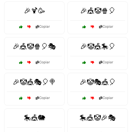
🎉🍹🥳
🎉🎪🤡🍿🎈
Copiar
Copiar
🎉🎪🤡🍿🎈🎭
🎉🤡🎪🎠🎈
Copiar
Copiar
🎉🤡🎪🎭🎈🍭
🎉🤡🎭🎪🎈
Copiar
Copiar
🎠🎪🐘
🎠🎪🤡🎉🎭