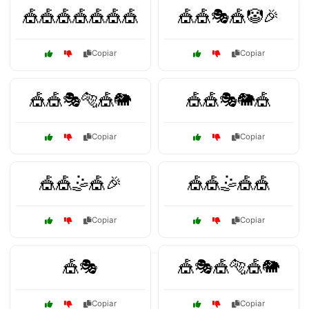
🎪🎪🎪🎪🎪🎪🎪
🎪🎪🎭🎪🤡🎉
Copiar
Copiar
🎪🎪🎭🐅🎪🐘
🎪🎪🎭🐘🎪
Copiar
Copiar
🎪🎪🤹🎪🎉
🎪🎪🤹🎪🎪
Copiar
Copiar
🎪🎭
🎪🎭🎪🐅🎪🐘
Copiar
Copiar