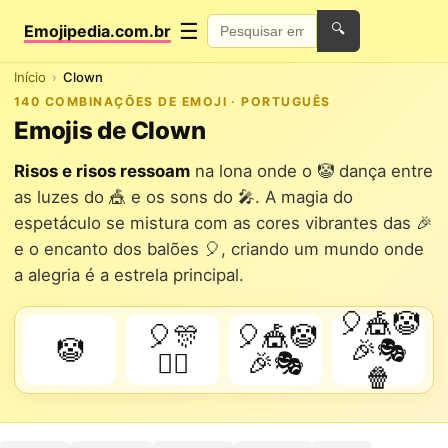
☰
Emojipedia.com.br
🔍
Início
Clown
140 COMBINAÇÕES DE EMOJI · PORTUGUÊS
Emojis de Clown
Risos e risos ressoam
na lona onde o 🤡 dança entre
as luzes do 🎪 e os sons do 🎤. A magia do
espetáculo se mistura com as cores vibrantes das 🎉
e o encanto dos balões 🎈, criando um mundo onde
a alegria é a estrela principal.
🎈🎪🤡
🎈🎊
🎈🎪🤡
🤡
🎉🎭
🤹‍♂️
🎉🎭
🍿