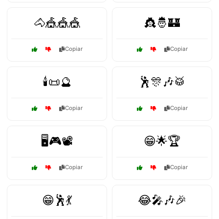
🐴🎪🎪🎪
👸🤴🏰
Copiar
Copiar
🕯️📜🔮
🕺🎊🎶🥁
Copiar
Copiar
🖥️🎮📽️
😁🌟🏆
Copiar
Copiar
😁🕺💃
😂🎤🎶🎉