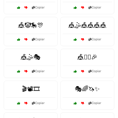
Copiar
Copiar
🎪🤡🎠🎊
🎪🤹🎪🎪🎪🎪
Copiar
Copiar
🎪🤹🎭
🎪🤹‍♀️🎉
Copiar
Copiar
🎬📽️🎞️
🎭🌈🦄✨
Copiar
Copiar