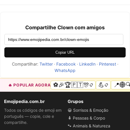
Compartilhe Clown com amigos
Copiar URL
Compartilhar:
Twitter
·
Facebook
·
LinkedIn
·
Pinterest
·
WhatsApp
⚽🎉🏆🇵🇹🎊
💪
📍🌐🔍
🔥 POPULAR AGORA
📋
📋
Emojipedia.com.br
Grupos
Todos os códigos de emoji em
😀 Sorrisos & Emoção
português — copie, cole e
🧍 Pessoas & Corpo
compartilhe.
🐾 Animais & Natureza