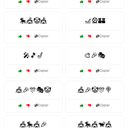
Copiar
Copiar
🎠🎪🤡🎪
🎢🎡🏰
Copiar
Copiar
🎤🎵🎷
🎨🎉🎭
Copiar
Copiar
🎪🎉🎊🎭🤡
🎪🎉🤡🎊🍭
Copiar
Copiar
🎪🎠🎪🎉
🎪🎠🎪🐒🎪