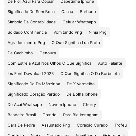
De Flor Azul Para Copiar
Capetinha Iphone
Significado Do Sem Boca
Cacau
Barbudo
Símbolo Da Contabilidade
Celular Whatsapp
Soldado Continência
Vomitando Png
Ninja Png
Agradecimento Png
O Que Significa Lua Preta
De Cachimbo
Cenoura
Com Estrela Azul Nos Olhos O Que Significa
Auto Falante
Ios Font Download 2023
O Que Significa O Da Borboleta
Significado Do Da Mãozinha
De X Vermelho
Significado Coração Partido
De Bolha Iphone
De Açaí Whatsapp
Nuvem Iphone
Cherry
Bandeira Brasil
Orando
Para Bio Instagram
Cara De Pedra
Assustado Png
Coração Curado
Trofeu
Confuso
Ninja
Comunismo
Vomitando
Fisioterapia