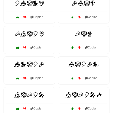
🎈🎪🤡🎠🎊
🎉🎪🤡🍭
Copiar
Copiar
🎉🎪🤡🎈🎊
🎉🤡🍿
Copiar
Copiar
🎪🎠🤡🎈🎉
🎪🤡🎈🎉🎠
Copiar
Copiar
🎪🤡🎉🎈🎤
🎪🤡🎉🎈🎤🎶
Copiar
Copiar