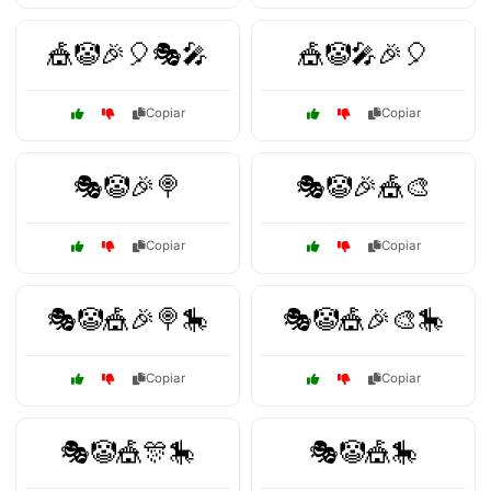
🎪🤡🎉🎈🎭🎤
🎪🤡🎤🎉🎈
Copiar
Copiar
🎭🤡🎉🍭
🎭🤡🎉🎪🎨
Copiar
Copiar
🎭🤡🎪🎉🍭🎠
🎭🤡🎪🎉🎨🎠
Copiar
Copiar
🎭🤡🎪🎊🎠
🎭🤡🎪🎠