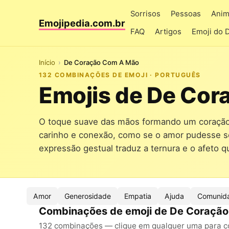
Sorrisos
Pessoas
Anim
Emojipedia.com.br
FAQ
Artigos
Emoji do 
Início
De Coração Com A Mão
132 COMBINAÇÕES DE EMOJI · PORTUGUÊS
Emojis de De Co
O toque suave das mãos formando um coração 
carinho e conexão, como se o amor pudesse se
expressão gestual traduz a ternura e o afeto
Amor
Generosidade
Empatia
Ajuda
Comunid
Combinações de emoji de De Coraçã
132 combinações — clique em qualquer uma para cop