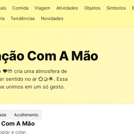
ais
Comida
Viagem
Atividades
Objetos
Símbolos
Dia
Tendências
Novidades
ração Com A Mão
❤️🤲 cria uma atmosfera de
r sentido no ar 💞🤝🌟. Essa
 que unimos em um só gesto.
ade
Acolhimento
o Com A Mão
iar e colar.