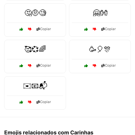
🤔🤨🧐
🤗👐
Copiar
Copiar
🥰💞🌈
🥳🎈🎊
Copiar
Copiar
✉️📧📬
Copiar
Emojis relacionados com Carinhas