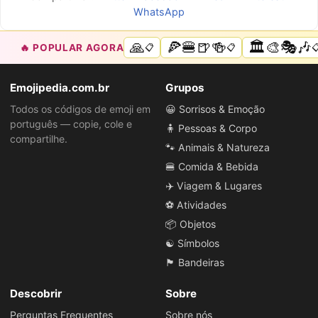
WhatsApp
🙏
🍕🍔🍺🍻
🏛️🎨🎭🎶
🔥 POPULAR AGORA
📋
📋

Emojipedia.com.br
Grupos
Todos os códigos de emoji em
😀 Sorrisos & Emoção
português — copie, cole e
🧍 Pessoas & Corpo
compartilhe.
🐾 Animais & Natureza
🍔 Comida & Bebida
✈️ Viagem & Lugares
⚽ Atividades
📦 Objetos
☯️ Símbolos
🏴 Bandeiras
Descobrir
Sobre
Perguntas Frequentes
Sobre nós