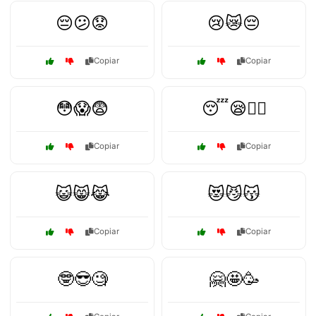
😔😕😟
😢😿😔
Copiar
Copiar
😳😱😨
😴😪😮‍💨
Copiar
Copiar
😺😸😹
😻😼😽
Copiar
Copiar
🤓😎🧐
🤗🤩🥳