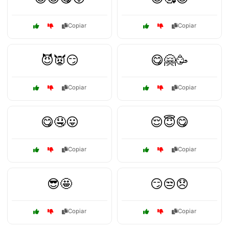
Copiar
Copiar
😈👿😏
😋🤗🥳
Copiar
Copiar
😋🤤😛
😌😇😋
Copiar
Copiar
😎🤩
😏😒😞
Copiar
Copiar