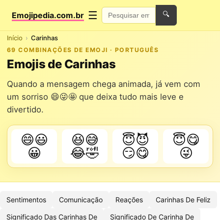
☰
Emojipedia.com.br
🔍
Início
Carinhas
69 COMBINAÇÕES DE EMOJI · PORTUGUÊS
Emojis de Carinhas
Quando a mensagem chega animada, já vem com
um sorriso 😄😜🤩 que deixa tudo mais leve e
divertido.
😄😃
😆😅
😇😈
😇😋
😀
😂🤣
😏😋
😜
Sentimentos
Comunicação
Reações
Carinhas De Feliz
Significado Das Carinhas De
Significado De Carinha De