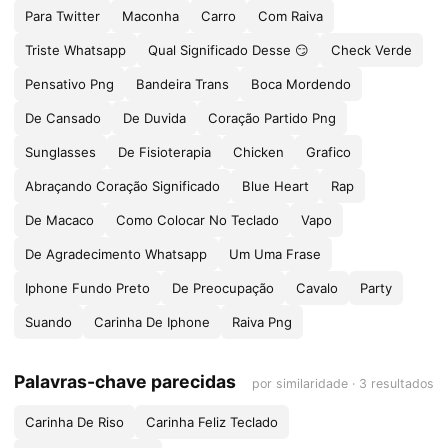
Para Twitter
Maconha
Carro
Com Raiva
Triste Whatsapp
Qual Significado Desse 😏
Check Verde
Pensativo Png
Bandeira Trans
Boca Mordendo
De Cansado
De Duvida
Coração Partido Png
Sunglasses
De Fisioterapia
Chicken
Grafico
Abraçando Coração Significado
Blue Heart
Rap
De Macaco
Como Colocar No Teclado
Vapo
De Agradecimento Whatsapp
Um Uma Frase
Iphone Fundo Preto
De Preocupação
Cavalo
Party
Suando
Carinha De Iphone
Raiva Png
Palavras-chave parecidas
por similaridade · 3 resultados
Carinha De Riso
Carinha Feliz Teclado