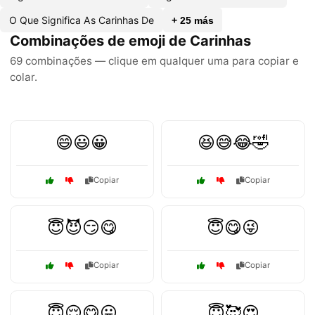
O Que Significa As Carinhas De
+ 25 más
Combinações de emoji de Carinhas
69 combinações — clique em qualquer uma para copiar e
colar.
😄😃😀
😆😅😂🤣
Copiar
Copiar
😇😈😏😋
😇😋😜
Copiar
Copiar
😇😌😋😛
😇🥰😍