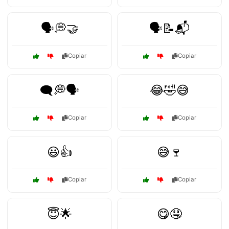
🗣️💭🤝
🗣️📝📬
Copiar
Copiar
🗨️💭🗣️
😂🤣😅
Copiar
Copiar
😃👍
😅🍷
Copiar
Copiar
😇🌟
😋🤤