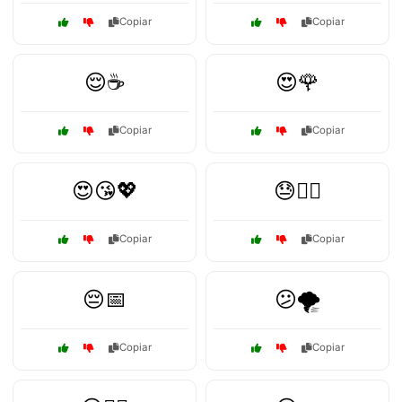
Copiar
Copiar
😌☕
😍🌹
Copiar
Copiar
😍😘💖
😓🏃‍♂️
Copiar
Copiar
😔📅
😕🌪️
Copiar
Copiar