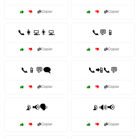
Copiar
Copiar
📞👩‍💻👨‍💻
📞💬📱
Copiar
Copiar
📞📱💬🗨️
📞📲📞💬
Copiar
Copiar
📡📢🗣️
📡🔊📢
Copiar
Copiar