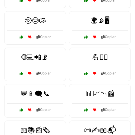
Copiar
Copiar
🥺😢😿
🌍📡🖥️
Copiar
Copiar
🌐💻📲📡
💪🏋️‍♂️
Copiar
Copiar
💬📱🗨️📞
📊📈📉📰
Copiar
Copiar
📖📚📰🗞️
📜✍️📖📬