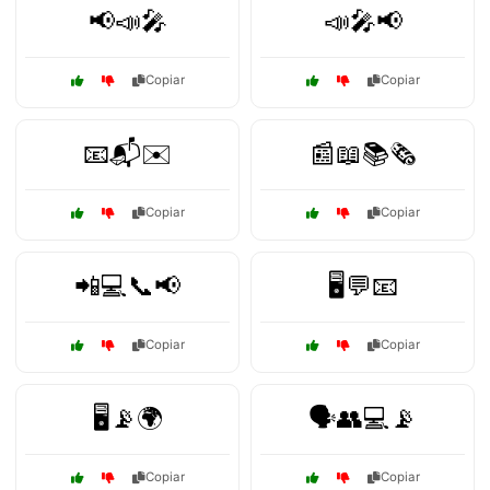
📢📣🎤
📣🎤📢
Copiar
Copiar
📧📬✉️
📰📖📚🗞️
Copiar
Copiar
📲💻📞📢
🖥️💬📧
Copiar
Copiar
🖥️📡🌍
🗣️👥💻📡
Copiar
Copiar