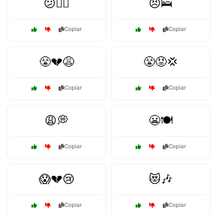
😕🚶‍♀️
😣🛌
Copiar
Copiar
😤💔😩
😤😡💢
Copiar
Copiar
😩💭
😬🍽️
Copiar
Copiar
😱💔😢
😻🎶
Copiar
Copiar