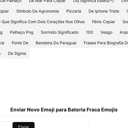
 De Palhaço
De Mar Para Copiar
Oq Significa Esse😮💨
Liv
opiar
Símbolo Da Agronomia
Pizzaria
De Iphone Triste
 Que Significa Com Dois Corações Nos Olhos
Fênix Copiar
So
ng
Palhaço Png
Sorrindo Significado
100
Vesgo
Anj
cia
Fonte De
Bandeira Do Paraguai
Frases Para Biografia 
e
De Sigma
Enviar Novo Emoji para Bateria Fraca Emojis
Enviar