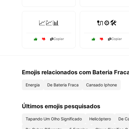
📈💹📊
🔌⚙️🛠️
Copiar
Copiar
Emojis relacionados com Bateria Frac
Energia
De Bateria Fraca
Cansado Iphone
Últimos emojis pesquisados
Tapando Um Olho Significado
Helicóptero
De C