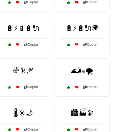
Copiar
Copiar
🔋⚡📱🔋🔌
🔋⚡🔋🔌🌍
Copiar
Copiar
🌈🎇🎆
🌊🌬️🌪️
Copiar
Copiar
🌡️☀️🌙
🏙️🏭🔭
Copiar
Copiar