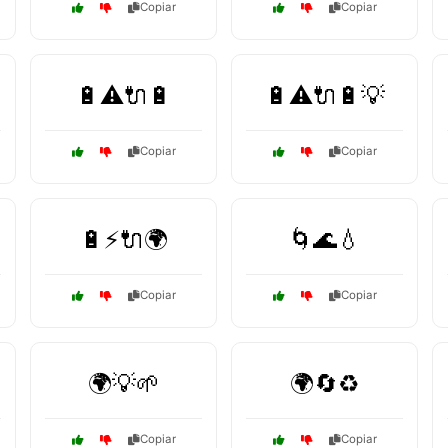
Copiar
Copiar
🔋⚠️🔌🔋
🔋⚠️🔌🔋💡
Copiar
Copiar
🔋⚡🔌🌍
🌀🌊💧
Copiar
Copiar
🌍💡🌱
🌍🔄♻️
Copiar
Copiar