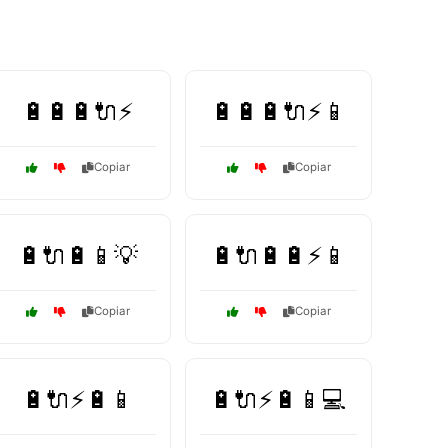
🔋🔋🔋🔌⚡
🔋🔋🔋🔌⚡📱
Copiar
Copiar
🔋🔌🔋📱💡
🔋🔌🔋🔋⚡📱
Copiar
Copiar
🔋🔌⚡🔋📱
🔋🔌⚡🔋📱💻