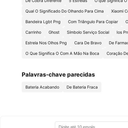
De Cobra Diferente
5 Estrelas
O'que Significa O
Qual O Significado Do Olhando Para Cima
Xiaomi C
Bandeira Lgbt Png
Com Triângulo Para Copiar
O
Carrinho
Ghost
Símbolo Serviço Social
Ios P
Estrela Nos Olhos Png
Cara De Bravo
De Farma
O Que Significa O Com A Mão Na Boca
Coração D
Palavras-chave parecidas
Bateria Acabando
De Bateria Fraca