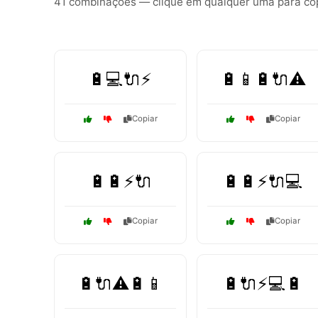
41 combinações — clique em qualquer uma para copi
🔋💻🔌⚡
🔋📱🔋🔌⚠️
Copiar
Copiar
🔋🔋⚡🔌
🔋🔋⚡🔌💻
Copiar
Copiar
🔋🔌⚠️🔋📱
🔋🔌⚡💻🔋