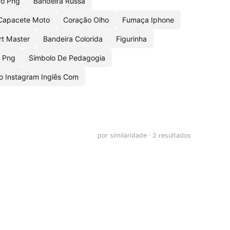
ro Png
Bandeira Russa
Capacete Moto
Coração Olho
Fumaça Iphone
rt Master
Bandeira Colorida
Figurinha
o Png
Símbolo De Pedagogia
Do Instagram Inglês Com
por similaridade · 2 resultados