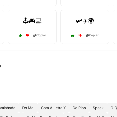
🕹️🎮💻
🛩️✈️🌍
Copiar
Copiar
a
aminhada
Do Mal
Com A Letra Y
De Pipa
Speak
O Q