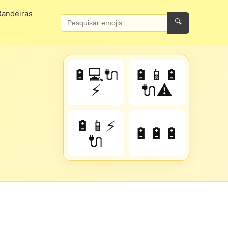
Bandeiras
🔍
🔋💻🔌
🔋📱🔋
⚡
🔌⚠️
🔋📱⚡
🔋🔋🔋
🔌