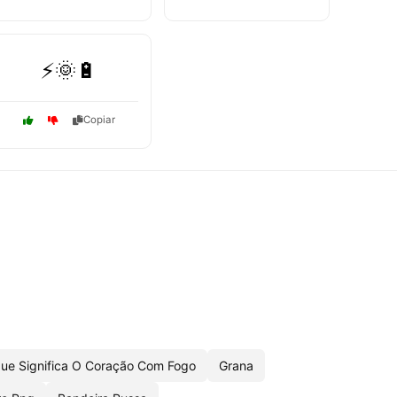
⚡🌞🔋
Copiar
ue Significa O Coração Com Fogo
Grana