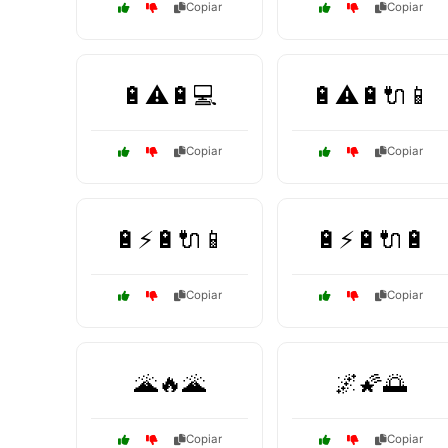
Copiar
Copiar
🔋⚠️🔋💻
🔋⚠️🔋🔌📱
Copiar
Copiar
🔋⚡🔋🔌📱
🔋⚡🔋🔌🔋
Copiar
Copiar
🌋🔥🌋
🌌🌠🌅
Copiar
Copiar