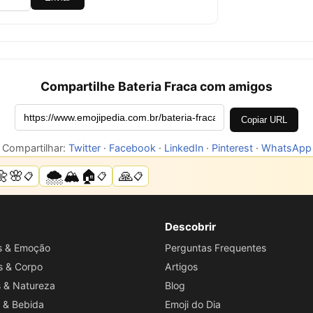
Compartilhe Bateria Fraca com amigos
Copiar URL
Compartilhar:
Twitter
·
Facebook
·
LinkedIn
·
Pinterest
·
WhatsApp
🌼🌸
🌨️🏔️🏠
🙏
📋
📋
📋
Descobrir
os & Emoção
Perguntas Frequentes
s & Corpo
Artigos
s & Natureza
Blog
 & Bebida
Emoji do Dia