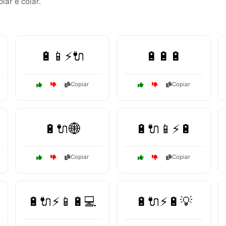
ar e colar.
🔋📱⚡🔌
🔋🔋🔋
Copiar
Copiar
🔋🔌🌐
🔋🔌📱⚡🔋
Copiar
Copiar
🔋🔌⚡📱🔋💻
🔋🔌⚡🔋💡