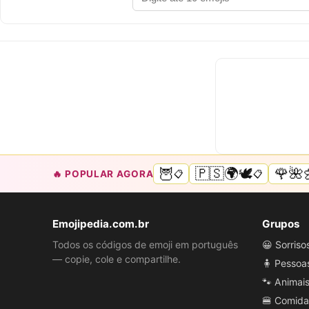
🦉
🇵🇸🌍🕊️
🌹🌺
🔥 POPULAR AGORA
📋
📋
Emojipedia.com.br
Grupos
Todos os códigos de emoji em português
😀 Sorris
— copie, cole e compartilhe.
🧍 Pessoa
🐾 Animai
🍔 Comida