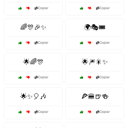
Copiar
Copiar
🌈🎊🎉✨
🌍🎭🎟️
Copiar
Copiar
🌟🌈🎊
🌟🎆🎇✨
Copiar
Copiar
🌟✨🎈🎶
🍕🍔🍺🍻
Copiar
Copiar