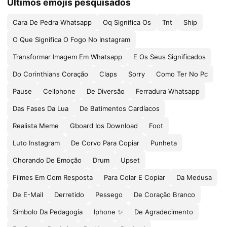
Últimos emojis pesquisados
Cara De Pedra Whatsapp
Oq Significa Os
Tnt
Ship
O Que Significa O Fogo No Instagram
Transformar Imagem Em Whatsapp
E Os Seus Significados
Do Corinthians Coração
Claps
Sorry
Como Ter No Pc
Pause
Cellphone
De Diversão
Ferradura Whatsapp
Das Fases Da Lua
De Batimentos Cardíacos
Realista Meme
Gboard Ios Download
Foot
Luto Instagram
De Corvo Para Copiar
Punheta
Chorando De Emoção
Drum
Upset
Filmes Em Com Resposta
Para Colar E Copiar
Da Medusa
De E-Mail
Derretido
Pessego
De Coração Branco
Símbolo Da Pedagogia
Iphone ✨
De Agradecimento