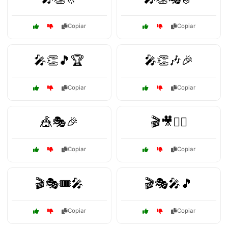
Copiar
Copiar
🎤👏🎵🏆
🎤👏🎶🎉
Copiar
Copiar
🎪🎭🎉
🎬🎥👯‍♂️
Copiar
Copiar
🎬🎭🎟️🎤
🎬🎭🎤🎵
Copiar
Copiar