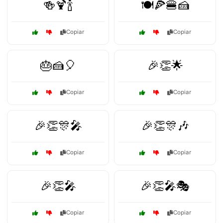
🍻🍹🍾
🍽️🍕🍔🍰
Copiar
Copiar
🎂🍰🎈
🎉👏🌟
Copiar
Copiar
🎉👏🎊🎤
🎉👏🎊🎶
Copiar
Copiar
🎉👏🎤
🎉👏🎤🎭
Copiar
Copiar