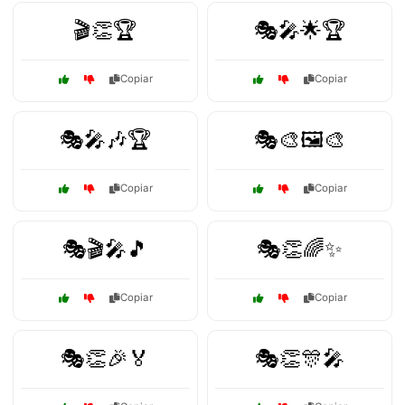
🎬👏🏆
🎭🎤🌟🏆
Copiar
Copiar
🎭🎤🎶🏆
🎭🎨🖼️🎨
Copiar
Copiar
🎭🎬🎤🎵
🎭👏🌈✨
Copiar
Copiar
🎭👏🎉🏅
🎭👏🎊🎤