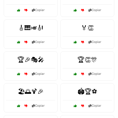
Copiar
Copiar
🎸🎹🎺🎻
🏅👏
Copiar
Copiar
🏆🎉🎭🎤
🏆👏🎊
Copiar
Copiar
🏖️🌅🍹🎉
🏟️🏆⚽
Copiar
Copiar