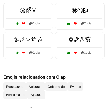
🚀🌈🌞
🤩😃🙌
Copiar
Copiar
🥳🎉🎈🎊🎶
⚽🏀🎾🏆
Copiar
Copiar
Emojis relacionados com Clap
Entusiasmo
Aplausos
Celebração
Evento
Performance
Aplauso