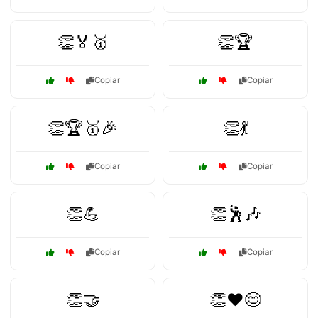
👏🏅🥇
👏🏆
Copiar
Copiar
👏🏆🥇🎉
👏💃
Copiar
Copiar
👏💪
👏🕺🎶
Copiar
Copiar
👏🤝
👏❤️😊