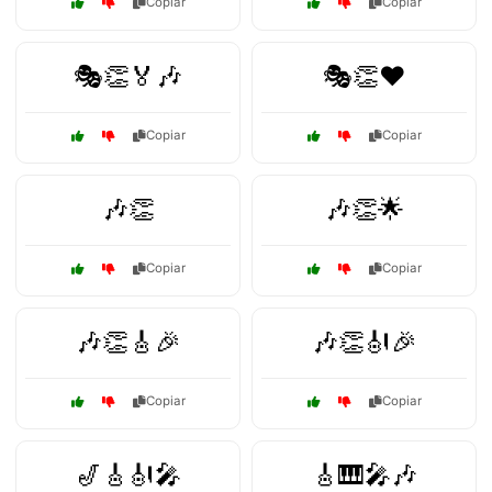
Copiar
Copiar
🎭👏🏅🎶
🎭👏❤️
Copiar
Copiar
🎶👏
🎶👏🌟
Copiar
Copiar
🎶👏🎸🎉
🎶👏🎻🎉
Copiar
Copiar
🎷🎸🎻🎤
🎸🎹🎤🎶