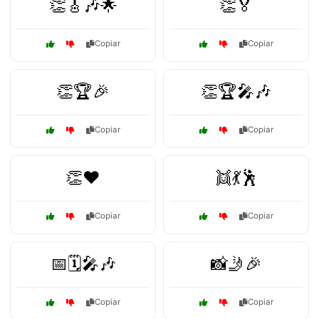
👏🎸🎶🌟
👏🏅
Copiar
Copiar
👏🏆🎉
👏🏆🎤🎶
Copiar
Copiar
👏❤️
👯💃🕺
Copiar
Copiar
📅🗓️🎤🎶
📸🤳🎉
Copiar
Copiar