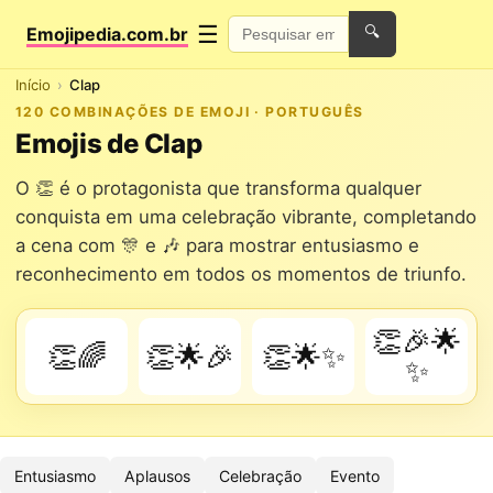
☰
Emojipedia.com.br
🔍
Início
Clap
120 COMBINAÇÕES DE EMOJI · PORTUGUÊS
Emojis de Clap
O 👏 é o protagonista que transforma qualquer
conquista em uma celebração vibrante, completando
a cena com 🎊 e 🎶 para mostrar entusiasmo e
reconhecimento em todos os momentos de triunfo.
👏🎉🌟
👏🌈
👏🌟🎉
👏🌟✨
✨
Entusiasmo
Aplausos
Celebração
Evento