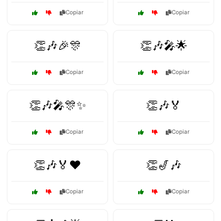
Copiar
Copiar
👏🎶🎉🎊
👏🎶🎤🌟
Copiar
Copiar
👏🎶🎤🎊✨
👏🎶🏅
Copiar
Copiar
👏🎶🏅❤️
👏🎷🎶
Copiar
Copiar