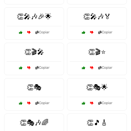
👏🎤🎶🎉🌟
👏🎤🎶🏅
Copiar
Copiar
👏🎬🎤
👏🎬⭐
Copiar
Copiar
👏🎭
👏🎭🌟
Copiar
Copiar
👏🎭🎶🌈
👏🎵🎸