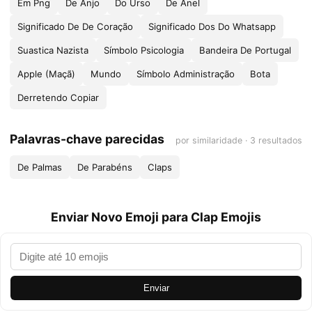
Em Png
De Anjo
Do Urso
De Anel
Significado De De Coração
Significado Dos Do Whatsapp
Suastica Nazista
Símbolo Psicologia
Bandeira De Portugal
Apple (Maçã)
Mundo
Símbolo Administração
Bota
Derretendo Copiar
Palavras-chave parecidas
por similaridade · 3 resultados
De Palmas
De Parabéns
Claps
Enviar Novo Emoji para Clap Emojis
Enviar