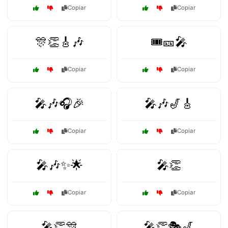
Copiar
Copiar
🎊👏🎸🎶
🎟️🎫🎤
Copiar
Copiar
🎤🎶🎧🎉
🎤🎶🎷🎸
Copiar
Copiar
🎤🎶✨🌟
🎤👏
Copiar
Copiar
🎤👏🎊
🎤👏🎭🎷