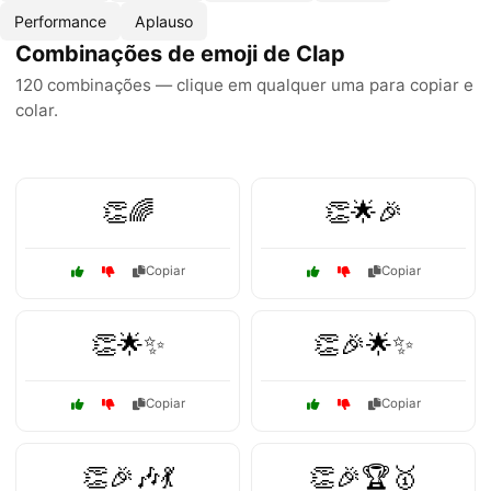
Performance
Aplauso
Combinações de emoji de Clap
120 combinações — clique em qualquer uma para copiar e
colar.
👏🌈
👏🌟🎉
Copiar
Copiar
👏🌟✨
👏🎉🌟✨
Copiar
Copiar
👏🎉🎶💃
👏🎉🏆🥇