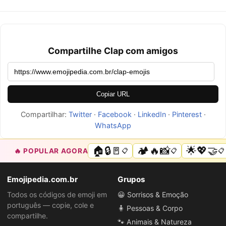
Compartilhe Clap com amigos
Copiar URL
Compartilhar:
Twitter
·
Facebook
·
LinkedIn
·
Pinterest
·
WhatsApp
🏠🔒🚪
🏕️🔥📸
🌟💖🤝
🔥 POPULAR AGORA
📋
📋
📋
Emojipedia.com.br
Grupos
Todos os códigos de emoji em
😀 Sorrisos & Emoção
português — copie, cole e
🧍 Pessoas & Corpo
compartilhe.
🐾 Animais & Natureza