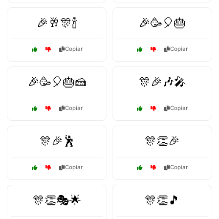
🎉🥂🎊🍾
🎉🥳🎈🎂
Copiar
Copiar
🎉🥳🎈🎂🍰
🎊🎉🎶🎤
Copiar
Copiar
🎊🎉🕺
🎊👏🎉
Copiar
Copiar
🎊👏🎭🌟
🎊👏🎵