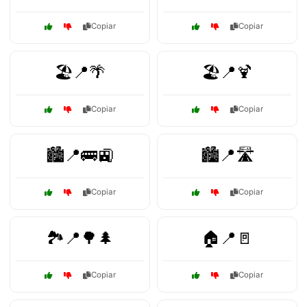
Copiar
Copiar
🏖️📍🌴
🏖️📍🍹
Copiar
Copiar
🏙️📍🚌🚉
🏙️📍🛣️
Copiar
Copiar
🏞️📍🌳🌲
🏠📍🚪
Copiar
Copiar