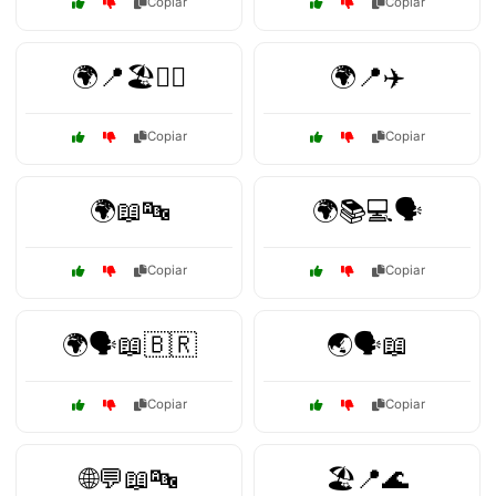
Copiar
Copiar
🌍📍🏖️🏄‍♂️
🌍📍✈️
Copiar
Copiar
🌍📖🔤
🌍📚💻🗣️
Copiar
Copiar
🌍🗣️📖🇧🇷
🌏🗣️📖
Copiar
Copiar
🌐💬📖🔤
🏖️📍🌊