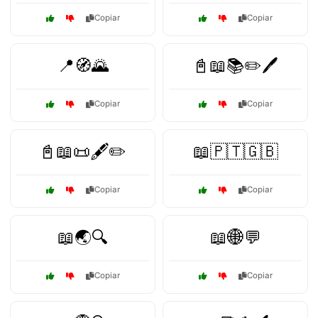
Copiar
Copiar
📍🧭🌄
📓📖📚✏️🖊️
Copiar
Copiar
📓📖📜🖋️✏️
📖🇵🇹🇬🇧
Copiar
Copiar
📖🌏🔍
📖🌐💬
Copiar
Copiar