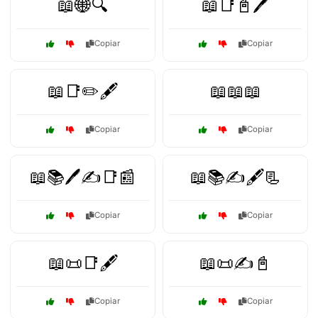
📖🌐🔍
📖📑📓🖊️
Copiar
Copiar
📖📑✏️🖋️
📖📖📖
Copiar
Copiar
📖📚🖊️✍️📑📰
📖📚✍️🖋️📃
Copiar
Copiar
📖📜📑🖋️
📖📜✍️📓
Copiar
Copiar