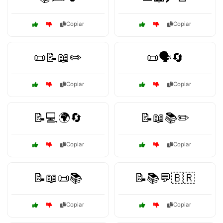
Copiar
Copiar
📜📝📖✏️
📜🗣️🔄
Copiar
Copiar
📝💻🌍🔄
📝📖📚✏️
Copiar
Copiar
📝📖📜📚
📝📚💬🇧🇷
Copiar
Copiar