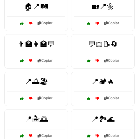
🏠📍🛤️
🏡📍🌼
Copiar
Copiar
👨‍🏫👩‍🏫💬
💬📖📝🔄
Copiar
Copiar
📍🌅🏖️
📍🏕️🔥
Copiar
Copiar
📍🏝️🌅
📍🏞️🌊
Copiar
Copiar