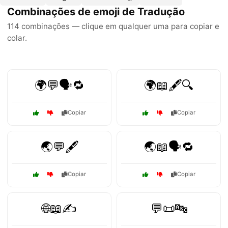
Combinações de emoji de Tradução
114 combinações — clique em qualquer uma para copiar e
colar.
🌍💬🗣️🔁
🌍📖🖋️🔍
Copiar
Copiar
🌏💬🖋️
🌏📖🗣️🔁
Copiar
Copiar
🌐📖✍️
💬📜🔤