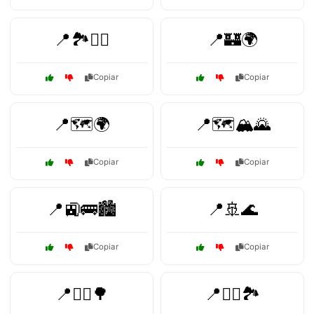
📍🏞️🚶‍♀️
📍🏰🌍
Copiar
Copiar
📍🗺️🌍
📍🗺️🏔️🌄
Copiar
Copiar
📍🚉🚌🏙️
📍🚢🌊
Copiar
Copiar
📍🚴‍♀️🌳
📍🚶‍♂️🏞️