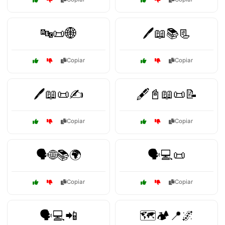
🔤📜🌐
🖊️📖📚📃
Copiar
Copiar
🖊️📖📜✍️
🖋️📓📖📜📝
Copiar
Copiar
🗣️🌐📚🌍
🗣️💻📜
Copiar
Copiar
🗣️💻📲
🗺️🏕️📍🌌