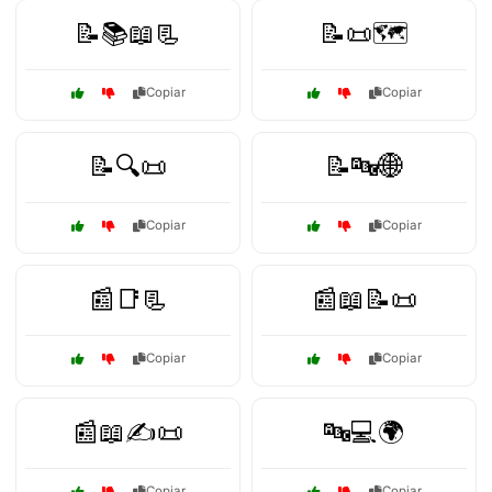
📝📚📖📃
📝📜🗺️
Copiar
Copiar
📝🔍📜
📝🔤🌐
Copiar
Copiar
📰📑📃
📰📖📝📜
Copiar
Copiar
📰📖✍️📜
🔤💻🌍
Copiar
Copiar