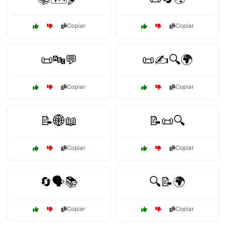
Copiar
Copiar
📜🔤💬
📜✍️🔍🌍
Copiar
Copiar
📝🌐📖
📝📜🔍
Copiar
Copiar
🔄🗣️📚
🔍📝🌍
Copiar
Copiar