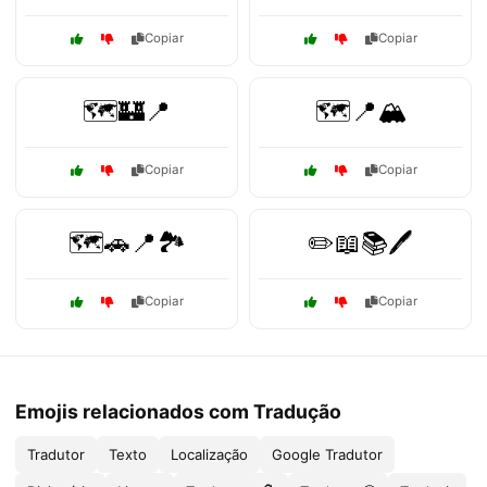
Copiar
Copiar
🗺️🏰📍
🗺️📍🏔️
Copiar
Copiar
🗺️🚗📍🏞️
✏️📖📚🖊️
Copiar
Copiar
Emojis relacionados com Tradução
Tradutor
Texto
Localização
Google Tradutor