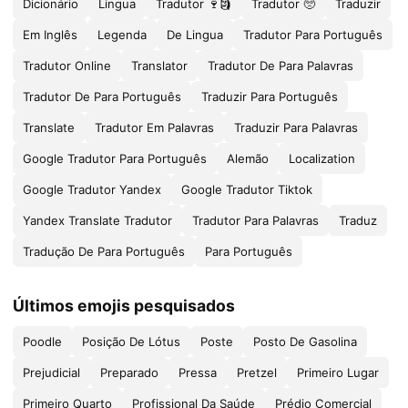
Dicionário
Lingua
Tradutor 🍷🗿
Tradutor 🥺
Traduzir
Em Inglês
Legenda
De Lingua
Tradutor Para Português
Tradutor Online
Translator
Tradutor De Para Palavras
Tradutor De Para Português
Traduzir Para Português
Translate
Tradutor Em Palavras
Traduzir Para Palavras
Google Tradutor Para Português
Alemão
Localization
Google Tradutor Yandex
Google Tradutor Tiktok
Yandex Translate Tradutor
Tradutor Para Palavras
Traduz
Tradução De Para Português
Para Português
Últimos emojis pesquisados
Poodle
Posição De Lótus
Poste
Posto De Gasolina
Prejudicial
Preparado
Pressa
Pretzel
Primeiro Lugar
Primeiro Quarto
Profissional Da Saúde
Prédio Comercial