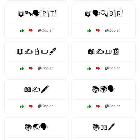
📖🔤🗣️🇵🇹
📖🗣️🔍🇧🇷
Copiar
Copiar
📖✍️📓📜🖋️
📖✍️📜📰
Copiar
Copiar
📖✍️🖋️
📚🌍🗣️
Copiar
Copiar
📚🌏🗣️
📚📖🖊️