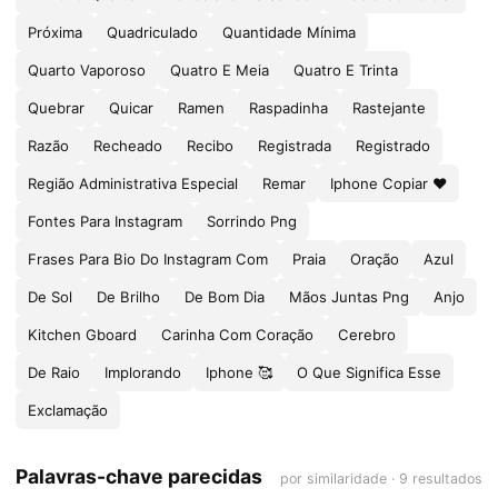
Próxima
Quadriculado
Quantidade Mínima
Quarto Vaporoso
Quatro E Meia
Quatro E Trinta
Quebrar
Quicar
Ramen
Raspadinha
Rastejante
Razão
Recheado
Recibo
Registrada
Registrado
Região Administrativa Especial
Remar
Iphone Copiar ❤️
Fontes Para Instagram
Sorrindo Png
Frases Para Bio Do Instagram Com
Praia
Oração
Azul
De Sol
De Brilho
De Bom Dia
Mãos Juntas Png
Anjo
Kitchen Gboard
Carinha Com Coração
Cerebro
De Raio
Implorando
Iphone 🥰
O Que Significa Esse
Exclamação
Palavras-chave parecidas
por similaridade · 9 resultados