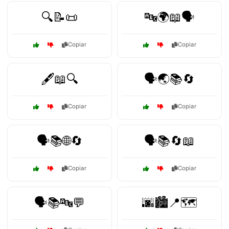
🔍📝📜
🔤🌍📖🗣️
Copiar
Copiar
🖋️📖🔍
🗣️🌏📚🔄
Copiar
Copiar
🗣️📚🌐🔄
🗣️📚🔄📖
Copiar
Copiar
🗣️📚🔤💬
🌆🏙️📍🗺️