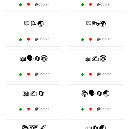
Copiar
Copiar
💬📝🌏
💬🔤🌍
Copiar
Copiar
📖🗣️🔄🌐
📖✍️🌐
Copiar
Copiar
📖✍️🔄
📚🗣️🔄🌏
Copiar
Copiar
📚🗺️🖋️
📜🔄🌏