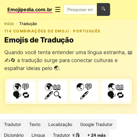
☰
Emojipedia.com.br
🔍
Início
Tradução
114 COMBINAÇÕES DE EMOJI · PORTUGUÊS
Emojis de Tradução
Quando você tenta entender uma língua estranha, 📖
✍️🔄 a tradução surge para conectar culturas e
espalhar ideias pelo 🌏.
🌍💬
🌍📖
🌏💬
🌏📖
🗣️🔁
🖋️🔍
🖋️
🗣️🔁
Tradutor
Texto
Localização
Google Tradutor
Dicionário
Lingua
Tradutor 🍷🗿
+ 24 más