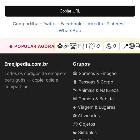
Copiar URL
Compartilhar:
Twitter
·
Facebook
·
LinkedIn
·
Pinterest
·
WhatsApp
⚽🎉🏆🇵🇹🎊
💪
📍🌐🔍
🔥 POPULAR AGORA
📋
📋
Emojipedia.com.br
Grupos
Todos os códigos de emoji em
😀 Sorrisos & Emoção
português — copie, cole e
🧍 Pessoas & Corpo
compartilhe.
🐾 Animais & Natureza
🍔 Comida & Bebida
✈️ Viagem & Lugares
⚽ Atividades
📦 Objetos
☯️ Símbolos