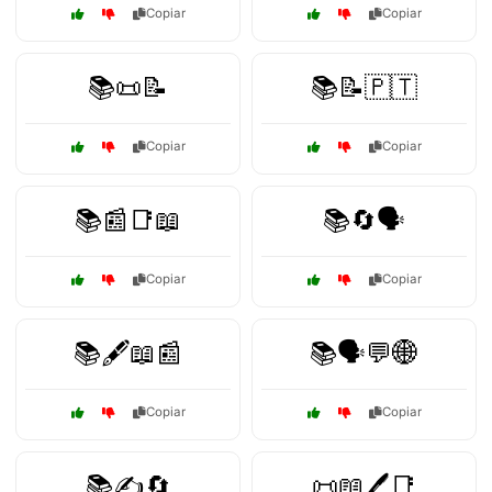
Copiar
Copiar
📚📜📝
📚📝🇵🇹
Copiar
Copiar
📚📰📑📖
📚🔄🗣️
Copiar
Copiar
📚🖋️📖📰
📚🗣️💬🌐
Copiar
Copiar
📚✍️🔄
📜📖🖊️📑