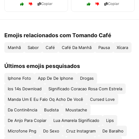
Copiar
Copiar
Emojis relacionados com Tomando Café
Manhã
Sabor
Café
Café Da Manhã
Pausa
Xícara
Últimos emojis pesquisados
Iphone Foto
App De De Iphone
Drogas
Ios 14s Download
Significado Coracao Rosa Com Estrela
Manda Um E Eu Falo Oq Acho De Você
Cursed Love
Da Continência
Budista
Moustache
De Anjo Para Copiar
Lua Amarela Significado
Lips
Microfone Png
Do Sexo
Cruz Instagram
De Baralho