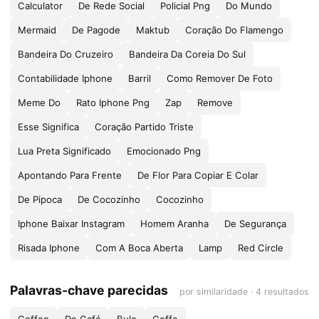
Calculator
De Rede Social
Policial Png
Do Mundo
Mermaid
De Pagode
Maktub
Coração Do Flamengo
Bandeira Do Cruzeiro
Bandeira Da Coreia Do Sul
Contabilidade Iphone
Barril
Como Remover De Foto
Meme Do
Rato Iphone Png
Zap
Remove
Esse Significa
Coração Partido Triste
Lua Preta Significado
Emocionado Png
Apontando Para Frente
De Flor Para Copiar E Colar
De Pipoca
De Cocozinho
Cocozinho
Iphone Baixar Instagram
Homem Aranha
De Segurança
Risada Iphone
Com A Boca Aberta
Lamp
Red Circle
Palavras-chave parecidas
por similaridade · 4 resultados