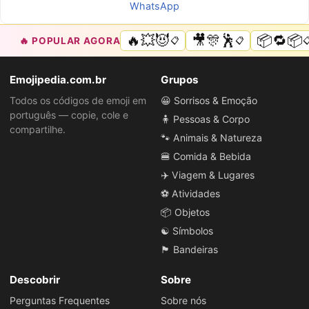
WhatsApp
🔥💥😈
🎥🎊🕺
📦🔁📦
🔥 POPULAR AGORA
📋
📋

Emojipedia.com.br
Grupos
Todos os códigos de emoji em
😀 Sorrisos & Emoção
português — copie, cole e
🧍 Pessoas & Corpo
compartilhe.
🐾 Animais & Natureza
🍔 Comida & Bebida
✈️ Viagem & Lugares
⚽ Atividades
📦 Objetos
☯️ Símbolos
🏴 Bandeiras
Descobrir
Sobre
Perguntas Frequentes
Sobre nós