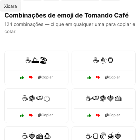
Xícara
Combinações de emoji de Tomando Café
124 combinações — clique em qualquer uma para copiar e
colar.
☕🌅🏖️
☕🌞🌻
Copiar
Copiar
☕🍇🍉🍊
☕🍉🍇🍓🍰
Copiar
Copiar
☕🍓🍰🍮
☕🍞🥐🍯🍓