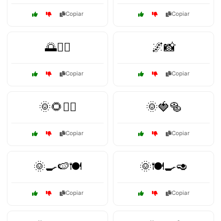
Copiar
Copiar
🌅🚶‍♂️
🌌📸
Copiar
Copiar
🌞🌻🚶‍♂️
🌞🍓🥯
Copiar
Copiar
🌞🍳🍉🍽️
🌞🍽️🍳🥑
Copiar
Copiar