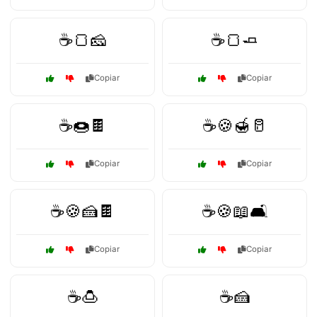
☕🍞🧀
☕🍞🧈
Copiar
Copiar
☕🍩🍫
☕🍪🍯🥛
Copiar
Copiar
☕🍪🍰🍫
☕🍪📖🛋️
Copiar
Copiar
☕🍮
☕🍰