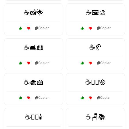
☕📸🌟
☕🖼️🎨
Copiar
Copiar
☕🛋️📖
☕🥐
Copiar
Copiar
☕🧁🍰
☕🧘‍♀️🌸
Copiar
Copiar
☕🧘‍♂️🕯️
☕🪑📚