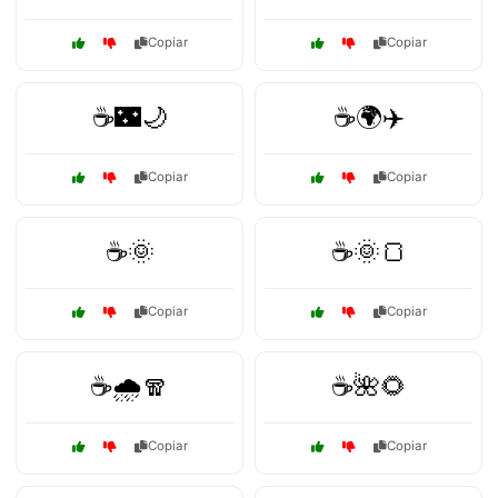
Copiar
Copiar
☕🌃🌙
☕🌍✈️
Copiar
Copiar
☕🌞
☕🌞🍞
Copiar
Copiar
☕🌧️🧣
☕🌺🌻
Copiar
Copiar