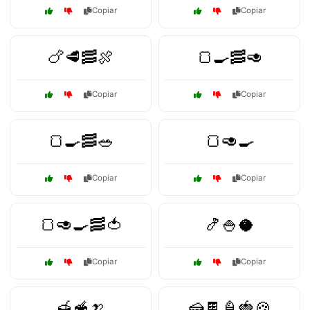
Copiar
Copiar
🍗🥩🥓🍖
🍞🍳🥓🥑
Copiar
Copiar
🍞🍳🥓🥗
🍞🥑🍳
Copiar
Copiar
🍞🥑🍳🥓🍅
🍤🍚🥥
Copiar
Copiar
🍯🥣🍌
🍰🍫🍦🍓🍪