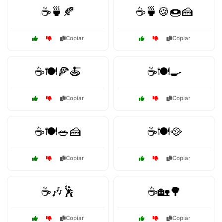
☕🍵🍂
☕🍵🍪🍩🍰
Copiar
Copiar
☕🍽️🍕🍝
☕🍽️🍳
Copiar
Copiar
☕🍽️🥗🍰
☕🍽️🥘
Copiar
Copiar
☕🎶🕺
☕🏡🌳
Copiar
Copiar