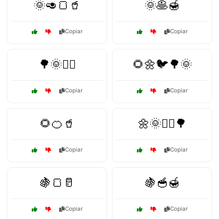
🌞🥑🍞🥤
🌞🥞🍯
Copiar
Copiar
🌳🌞🧘‍♂️
🌻🌼🐦🌳🌞
Copiar
Copiar
🌻🍊🥤
🌼🌞🚶‍♂️🌳
Copiar
Copiar
🍇🍞🥛
🍇🥣🍯
Copiar
Copiar