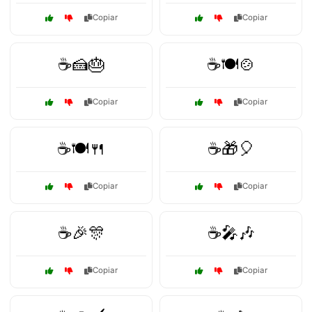
Copiar
Copiar
☕🍰🎂
☕🍽️🍲
Copiar
Copiar
☕🍽️🍴
☕🎁🎈
Copiar
Copiar
☕🎉🎊
☕🎤🎶
Copiar
Copiar