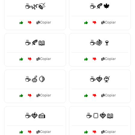
☕🌿🍃
☕🍂🍁
Copiar
Copiar
☕🍂📖
☕🍇🍷
Copiar
Copiar
☕🍏🍋
☕🍓🍨
Copiar
Copiar
☕🍓🍰
☕🍞🍓📖
Copiar
Copiar