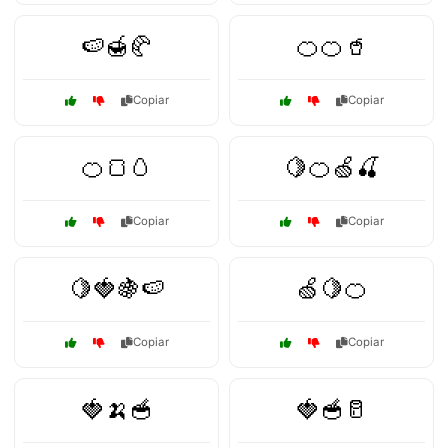
🍉🍯🥐
🍊🍊🥤
Copiar
Copiar
🍊🍞🥚
🍋🍊🍏🍒
Copiar
Copiar
🍋🍓🍇🍉
🍏🍋🍊
Copiar
Copiar
🍓🍌🥣
🍓🥣🥛