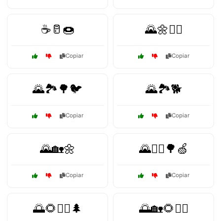
☕🥛🍩
🌄🌼🚴‍♂️
Copiar
Copiar
🌄🏞️🌳🐦
🌄🏞️🐕
Copiar
Copiar
🌄🏡🌼
🌄🚴‍♂️🌳🍏
Copiar
Copiar
🌅🌻🚴‍♀️🌲
🌅🏡🌻🚴‍♀️