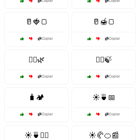
Copiar
Copiar
🥛🍓🍞
🥛🍯🍞
Copiar
Copiar
🧖‍♂️🌿
🧘‍♀️🍃
Copiar
Copiar
🧳🏕️
☀️🍵📅
Copiar
Copiar
☀️🍵🧘‍♀️
☀️🥐🍊📰