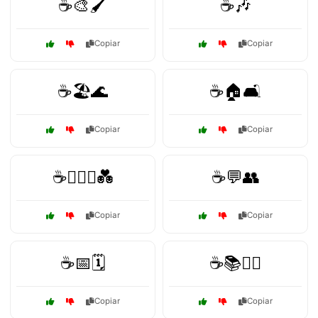
☕🎨🖌️
☕🎶
Copiar
Copiar
☕🏖️🌊
☕🏠🛋️
Copiar
Copiar
☕👩‍❤️‍👨💑
☕💬👥
Copiar
Copiar
☕📅🗓️
☕📚🧘‍♂️
Copiar
Copiar