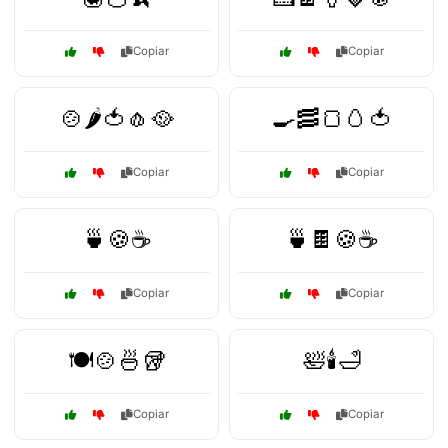
Copiar
Copiar
🍲🌶️🍅🧄🥘
🍳🥓🍞🥚🍅
Copiar
Copiar
🍵🍪☕
🍵🍫🍪☕
Copiar
Copiar
🍽️🍲🍜🥡
🛀🕯️🛁
Copiar
Copiar