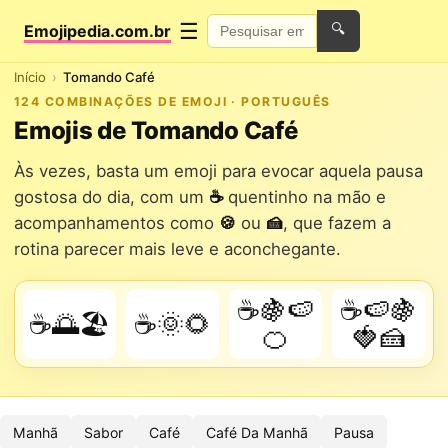
☰
Emojipedia.com.br
🔍
Início
Tomando Café
124 COMBINAÇÕES DE EMOJI · PORTUGUÊS
Emojis de Tomando Café
Às vezes, basta um emoji para evocar aquela pausa
gostosa do dia, com um
☕
quentinho na mão e
acompanhamentos como
🍪
ou
🍰
, que fazem a
rotina parecer mais leve e aconchegante.
☕🍇🍉
☕🍉🍇
☕🌅🏖️
☕🌞🌻
🍊
🍓🍰
Manhã
Sabor
Café
Café Da Manhã
Pausa