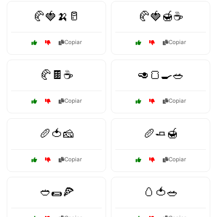
🥐🍓🍌🥛
🥐🍓🍯☕
Copiar
Copiar
🥐🍫☕
🥑🍞🍳🥗
Copiar
Copiar
🥖🍅🧀
🥖🧈🍯
Copiar
Copiar
🥙🌯🍕
🥚🍅🥗