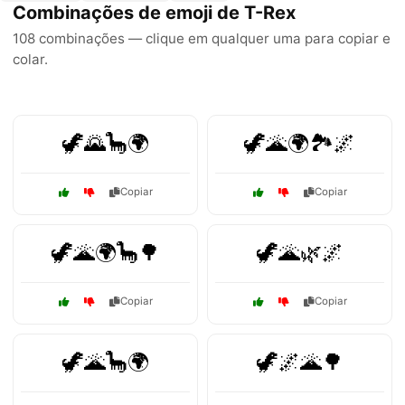
Combinações de emoji de T-Rex
108 combinações — clique em qualquer uma para copiar e
colar.
🦖🌄🦕🌍
🦖🌋🌍🏞️🌌
Copiar
Copiar
🦖🌋🌍🦕🌳
🦖🌋🌿🌌
Copiar
Copiar
🦖🌋🦕🌍
🦖🌌🌋🌳