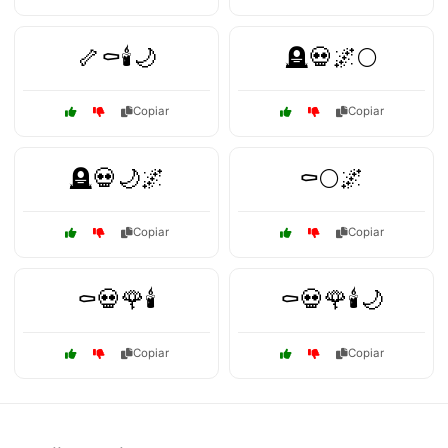
🦴⚰️🕯️🌙
🪦💀🌌🌕
Copiar
Copiar
🪦💀🌙🌌
⚰️🌕🌌
Copiar
Copiar
⚰️💀🌹🕯️
⚰️💀🌹🕯️🌙
Copiar
Copiar