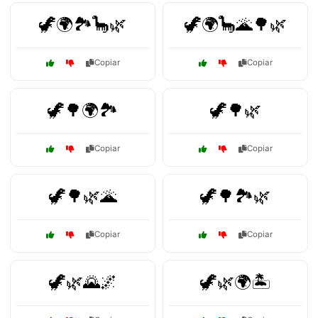
🦖🌍🏞️🦕🌿
🦖🌍🦕🌋🌳🌿
Copiar
Copiar
🦖🌳🌍🏞️
🦖🌳🌿
Copiar
Copiar
🦖🌳🌿🌋
🦖🌳🏞️🌿
Copiar
Copiar
🦖🌿🌄🌌
🦖🌿🌍🏝️