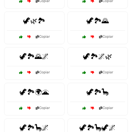
Copiar
Copiar
🦖🌿🏞️
🦖🏞️🌄
Copiar
Copiar
🦖🏞️🌄🌌
🦖🏞️🌌🌿
Copiar
Copiar
🦖🏞️🌍🌋
🦖🏞️🦕
Copiar
Copiar
🦖🏞️🦕🌌
🦖🏞️🦕🦖🌌