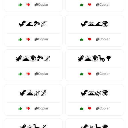
Copiar
Copiar
🦖🌊🏞️🌌
🦖🌋🌊🌍
Copiar
Copiar
🦖🌋🌍🏞️🌌
🦖🌋🌍🦕🌳
Copiar
Copiar
🦖🌋🌿🌌
🦖🌋🌿🌍
Copiar
Copiar
🦖🌋🦕🌌
🦖🌋🦕🌍