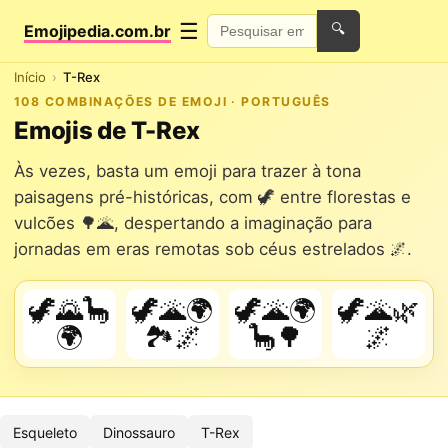
☰
Emojipedia.com.br
🔍
Início
T-Rex
108 COMBINAÇÕES DE EMOJI · PORTUGUÊS
Emojis de T-Rex
Às vezes, basta um emoji para trazer à tona
paisagens pré-históricas, com 🦖 entre florestas e
vulcões 🌳🌋, despertando a imaginação para
jornadas em eras remotas sob céus estrelados 🌌.
🦖🌄🦕
🦖🌋🌍
🦖🌋🌍
🦖🌋🌿
🌍
🏞️🌌
🦕🌳
🌌
Esqueleto
Dinossauro
T-Rex