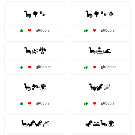
🦕🌳🐾
🦕🌳🐾🌞
Copiar
Copiar
🦕🌿🐉
🦕🏝️🌊
Copiar
Copiar
🦕🏞️🌍
🦕🦖🌌
Copiar
Copiar
🦕🦖🦖🌌
🦖🌄🦕🌍