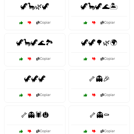
🦖🦕🌿🦖
🦖🦕🦖🌊🏝️
Copiar
Copiar
🦖🦕🦖🌊🏞️
🦖🦖🌳🌿🌍
Copiar
Copiar
🦖🦖🦖
🦴👻🎉
Copiar
Copiar
🦴👻🕷️🎃
🦴👻⚰️
Copiar
Copiar