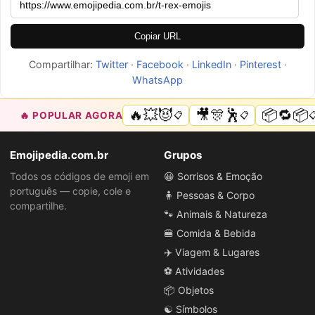
Copiar URL
Compartilhar:
Twitter
·
Facebook
·
LinkedIn
·
Pinterest
·
WhatsApp
🔥💥😈
🎥🎊🕺
📦🔁📦
🔥 POPULAR AGORA
📋
📋

Emojipedia.com.br
Grupos
Todos os códigos de emoji em
😀 Sorrisos & Emoção
português — copie, cole e
🧍 Pessoas & Corpo
compartilhe.
🐾 Animais & Natureza
🍔 Comida & Bebida
✈️ Viagem & Lugares
⚽ Atividades
📦 Objetos
☯️ Símbolos