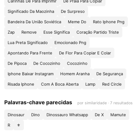
Carinhas De Para Imprimir
De Praia Para Copiar
Significado Da Maozinha
De Surpreso
Bandeira Da União Soviética
Meme Do
Rato Iphone Png
Zap
Remove
Esse Significa
Coração Partido Triste
Lua Preta Significado
Emocionado Png
Apontando Para Frente
De Flor Para Copiar E Colar
De Pipoca
De Cocozinho
Cocozinho
Iphone Baixar Instagram
Homem Aranha
De Segurança
Risada Iphone
Com A Boca Aberta
Lamp
Red Circle
Palavras-chave parecidas
por similaridade · 7 resultados
Dinosaur
Dino
Dinossauro Whatsapp
De X
Mamute
R
⚜️