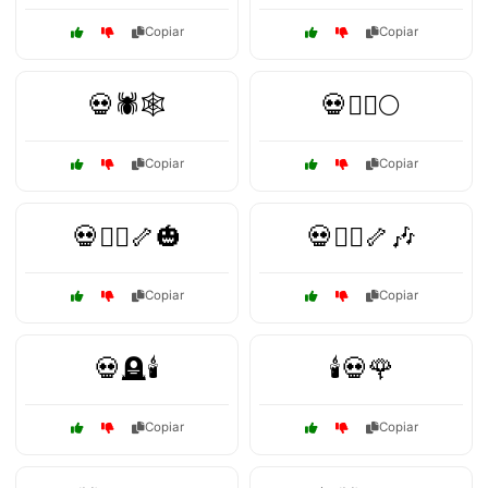
Copiar
Copiar
💀🕷️🕸️
💀🧛‍♂️🌕
Copiar
Copiar
💀🧟‍♀️🦴🎃
💀🧟‍♂️🦴🎶
Copiar
Copiar
💀🪦🕯️
🕯️💀🌹
Copiar
Copiar