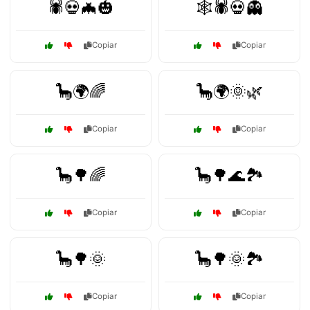
🕷️💀🦇🎃
🕸️🕷️💀👻
Copiar
Copiar
🦕🌍🌈
🦕🌍🌞🌿
Copiar
Copiar
🦕🌳🌈
🦕🌳🌊🏞️
Copiar
Copiar
🦕🌳🌞
🦕🌳🌞🏞️
Copiar
Copiar