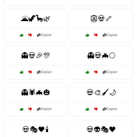
🌋🦖🦕🌿
👺💀🦴
Copiar
Copiar
👻💀🎉🎊
👻💀🦇🌕
Copiar
Copiar
👻🕷️🦇🎃
💀🎨🖌️🌙
Copiar
Copiar
💀🎭🖤🕯️
💀👽🎭🖤