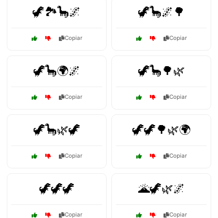
🦖🏞️🦕🌌
🦖🦕🌌🌳
Copiar
Copiar
🦖🦕🌍🌌
🦖🦕🌳🌿
Copiar
Copiar
🦖🦕🌿🦖
🦖🦖🌳🌿🌍
Copiar
Copiar
🦖🦖🦖
🌋🦖🌿🌌
Copiar
Copiar