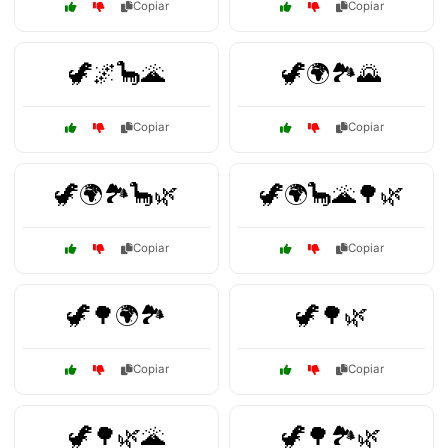
Copiar
Copiar
🦖🌌🦕🌋
🦖🌍🏞️🌄
Copiar
Copiar
🦖🌍🏞️🦕🌿
🦖🌍🦕🌋🌳🌿
Copiar
Copiar
🦖🌳🌍🏞️
🦖🌳🌿
Copiar
Copiar
🦖🌳🌿🌋
🦖🌳🏞️🌿