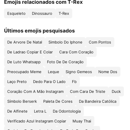
Emojis relacionados com T-Rex
Esqueleto
Dinossauro
T-Rex
Últimos emojis pesquisados
De Arvore De Natal
Simbolo Do Iphone
Com Pontos
De Ladrao Copiar E Colar
Cara Com Coração
De Luto Whatsapp
Foto De De Coração
Preocupado Meme
Leque
Signo Gemeos
Nome Dos
Laço Preto
Dedo Para O Lado
Fb
Coração Com A Mão Instagram
Com Cara De Triste
Duck
Símbolo Berserk
Paleta De Cores
Da Bandeira Católica
De Alfinete
Letra L
Da Odontologia
Verificado Azul Instagram Copiar
Muay Thai