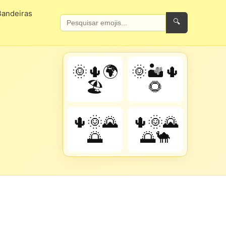
Bandeiras
🔍
🌞🌵🌍
🌞🏜️🌵
🏖️
🌻
🌵🌞🌄
🌵🌞🌄
🌅
🌅🐪