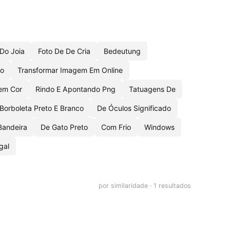
Do Joia
Foto De De Cria
Bedeutung
do
Transformar Imagem Em Online
em Cor
Rindo E Apontando Png
Tatuagens De
Borboleta Preto E Branco
De Óculos Significado
Bandeira
De Gato Preto
Com Frio
Windows
gal
por similaridade · 1 resultados