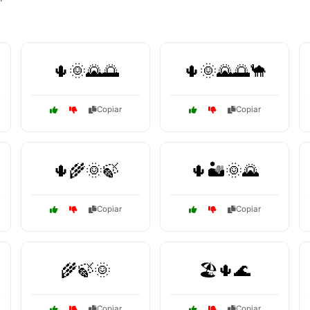
🌵🌞🌄🌅
🌵🌞🌄🌅🐪
Copiar
Copiar
🌵🌾🌞🍃
🌵🏜️🌞🌄
Copiar
Copiar
🌾🍃🌞
🏖️🌵🌊
Copiar
Copiar