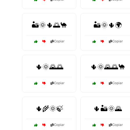
🏜️🌞🌵🌅🐪
🏜️🌞🌵🌍
Copiar
Copiar
🌵🌞🌄🌅
🌵🌞🌄🌅🐪
Copiar
Copiar
🌵🌾🌞🍃
🌵🏜️🌞🌄
Copiar
Copiar