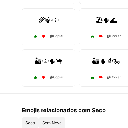
🌾🍃🌞
🏖️🌵🌊
Copiar
Copiar
🏜️🌞🌵🐪
🏜️🌵🌞🐍
Copiar
Copiar
Emojis relacionados com Seco
Seco
Sem Neve