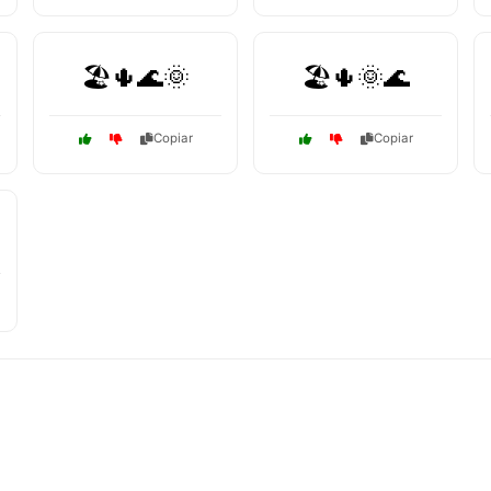
🏖️🌵🌊🌞
🏖️🌵🌞🌊
Copiar
Copiar