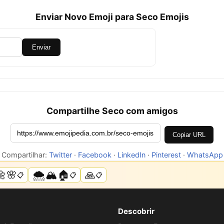
Enviar Novo Emoji para Seco Emojis
Enviar
Compartilhe Seco com amigos
Copiar URL
Compartilhar:
Twitter
·
Facebook
·
LinkedIn
·
Pinterest
·
WhatsApp
🌼🌸
🌨️🏔️🏠
🙏
📋
📋
📋
Descobrir