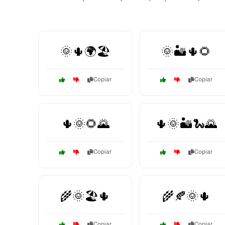
🌞🌵🌍🏖️
🌞🏜️🌵🌻
Copiar
Copiar
🌵🌞🌻🌄
🌵🌞🏜️🐍🌄
Copiar
Copiar
🌾🌞🏖️🌵
🌾🍂🌞🌵
Copiar
Copiar