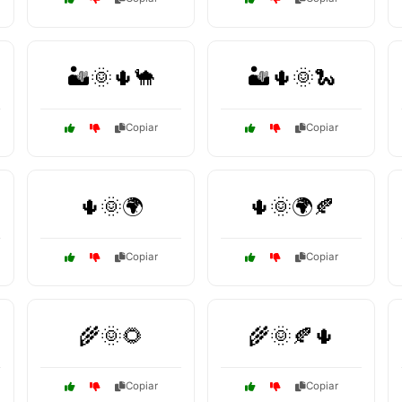
🏜️🌞🌵🐪
🏜️🌵🌞🐍
Copiar
Copiar
🌵🌞🌍
🌵🌞🌍🍂
Copiar
Copiar
🌾🌞🌻
🌾🌞🍂🌵
Copiar
Copiar