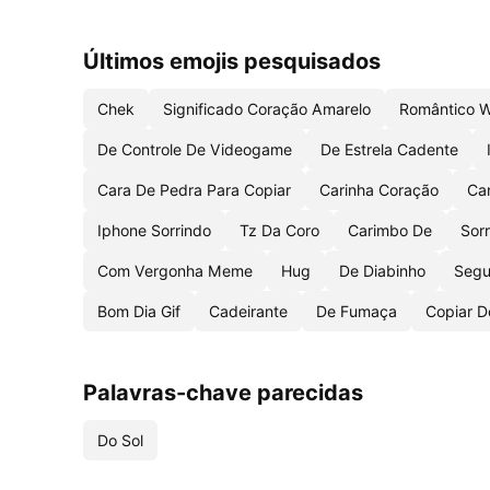
Últimos emojis pesquisados
Chek
Significado Coração Amarelo
Romântico 
De Controle De Videogame
De Estrela Cadente
Cara De Pedra Para Copiar
Carinha Coração
Ca
Iphone Sorrindo
Tz Da Coro
Carimbo De
Sor
Com Vergonha Meme
Hug
De Diabinho
Segu
Bom Dia Gif
Cadeirante
De Fumaça
Copiar D
Palavras-chave parecidas
Do Sol