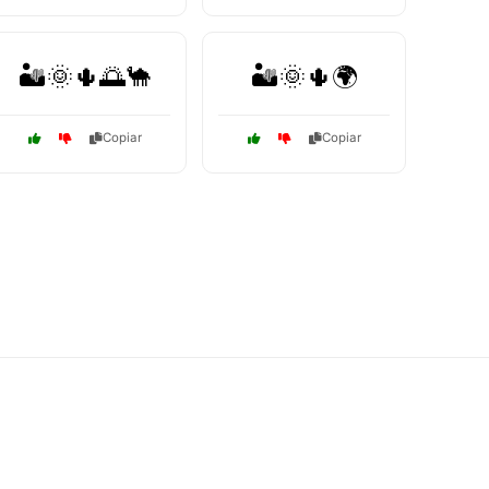
🏜️🌞🌵🌅🐪
🏜️🌞🌵🌍
Copiar
Copiar