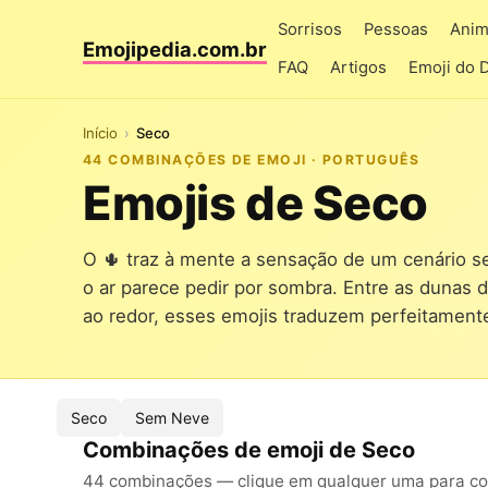
Sorrisos
Pessoas
Anim
Emojipedia.com.br
FAQ
Artigos
Emoji do 
Início
Seco
44 COMBINAÇÕES DE EMOJI · PORTUGUÊS
Emojis de Seco
O 🌵 traz à mente a sensação de um cenário s
o ar parece pedir por sombra. Entre as dunas d
ao redor, esses emojis traduzem perfeitamente
Seco
Sem Neve
Combinações de emoji de Seco
44 combinações — clique em qualquer uma para cop