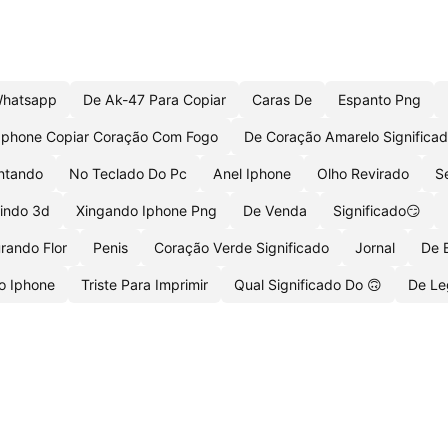
Whatsapp
De Ak-47 Para Copiar
Caras De
Espanto Png
Iphone Copiar Coração Com Fogo
De Coração Amarelo Significa
ntando
No Teclado Do Pc
Anel Iphone
Olho Revirado
S
rindo 3d
Xingando Iphone Png
De Venda
Significado😏
rando Flor
Penis
Coração Verde Significado
Jornal
De 
o Iphone
Triste Para Imprimir
Qual Significado Do 🙃
De Le