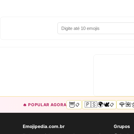
🦉
🇵🇸🌍🕊️
🌹🌺
🔥 POPULAR AGORA
📋
📋
Emojipedia.com.br
Grupos