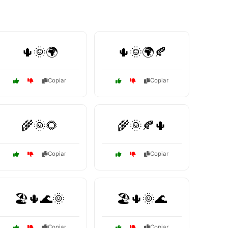
🌵🌞🌍
🌵🌞🌍🍂
Copiar
Copiar
🌾🌞🌻
🌾🌞🍂🌵
Copiar
Copiar
🏖️🌵🌊🌞
🏖️🌵🌞🌊
Copiar
Copiar