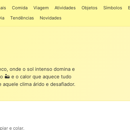
ais
Comida
Viagem
Atividades
Objetos
Símbolos
Dia
Tendências
Novidades
eco, onde o sol intenso domina e
o 🏜️ e o calor que aquece tudo
 aquele clima árido e desafiador.
iar e colar.