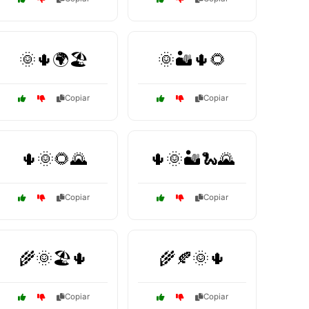
🌞🌵🌍🏖️
🌞🏜️🌵🌻
Copiar
Copiar
🌵🌞🌻🌄
🌵🌞🏜️🐍🌄
Copiar
Copiar
🌾🌞🏖️🌵
🌾🍂🌞🌵
Copiar
Copiar