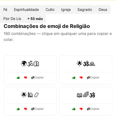
Fé
Espiritualidade
Culto
Igreja
Sagrado
Deus
Flor De Lis
+ 53 más
Combinações de emoji de Religião
160 combinações — clique em qualquer uma para copiar e
colar.
🌍🕉️🛐
🌟🕉️🙏
Copiar
Copiar
🌟🕌📿
📖🌈🕉️
Copiar
Copiar