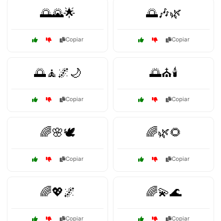
🌅🌄🌟
🌅🎶🌿
Copiar
Copiar
🌅🧘🌌🌙
🌅⛪🕯️
Copiar
Copiar
🌈🌸🕊️
🌈🌿🌻
Copiar
Copiar
🌈💖🌌
🌈💫🌊
Copiar
Copiar