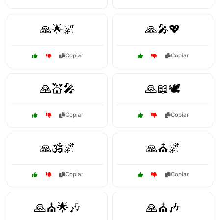
🙏🌟🌌
🙏🎤💖
Copiar
Copiar
🙏💒🎤
🙏📖🕊️
Copiar
Copiar
🙏🕉️🌌
🙏⛪🌌
Copiar
Copiar
🙏⛪🌟🎶
🙏⛪🎶