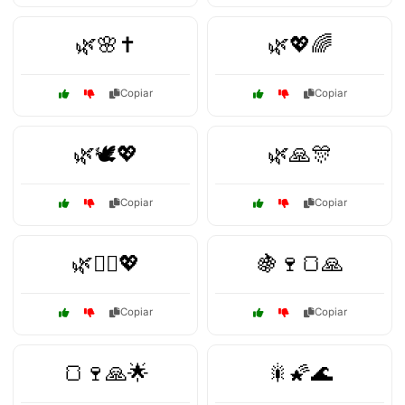
🌿🌸✝️
🌿💖🌈
Copiar
Copiar
🌿🕊️💖
🌿🙏🎊
Copiar
Copiar
🌿🧘‍♀️💖
🍇🍷🍞🙏
Copiar
Copiar
🍞🍷🙏🌟
🎇🌠🌊