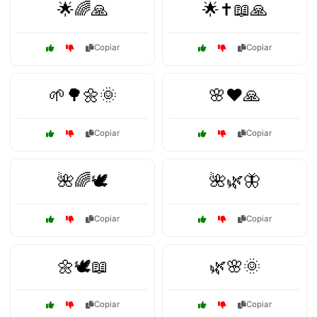
🌟🌈🙏
🌟✝️📖🙏
Copiar
Copiar
🌱🌳🌼🌞
🌸❤️🙏
Copiar
Copiar
🌺🌈🕊️
🌺🌿🦋
Copiar
Copiar
🌼🕊️📖
🌿🌸🌞
Copiar
Copiar