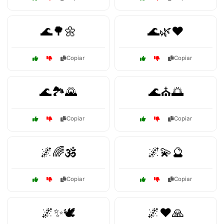
🌊🌳🌼
🌊🌿❤️
Copiar
Copiar
🌊🏞️🌄
🌊⛪🌅
Copiar
Copiar
🌌🌈🕉️
🌌💫🔮
Copiar
Copiar
🌌✨🕊️
🌌❤️🙏