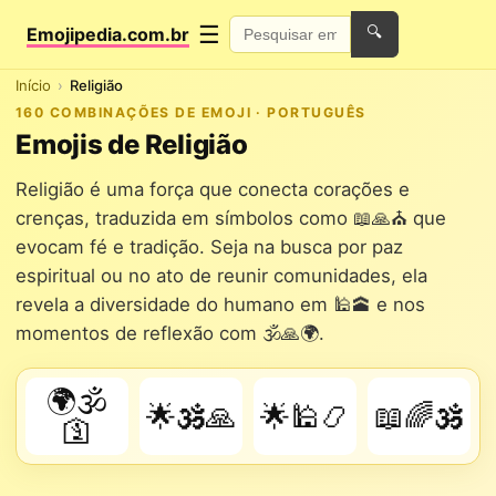
☰
Emojipedia.com.br
🔍
Início
Religião
160 COMBINAÇÕES DE EMOJI · PORTUGUÊS
Emojis de Religião
Religião é uma força que conecta corações e
crenças, traduzida em símbolos como 📖🙏⛪ que
evocam fé e tradição. Seja na busca por paz
espiritual ou no ato de reunir comunidades, ela
revela a diversidade do humano em 🕌🕋 e nos
momentos de reflexão com 🕉️🙏🌍.
🌍🕉️
🌟🕉️🙏
🌟🕌📿
📖🌈🕉️
🛐