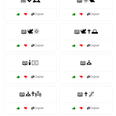
📅💖🕰️
📖🌞🕊️
Copiar
Copiar
📖🕊️🌞
📖🕊️✝️🌅
Copiar
Copiar
📖🕯️🧙‍♂️
📖⛪
Copiar
Copiar
📖⛪✝️👼
📖✝️🌌
Copiar
Copiar