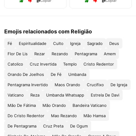
Copiar
Copiar
Emojis relacionados com Religião
Fé
Espiritualidade
Culto
Igreja
Sagrado
Deus
Flor De Lis
Rezar
Rezando
Pentagrama
Amem
Catolico
Cruz Invertida
Templo
Cristo Redentor
Orando De Joelhos
De Fé
Umbanda
Pentagrama Invertido
Maos Orando
Crucifixo
De Igreja
Vaticano
Reza
Umbanda Whatsapp
Estrela De Davi
Mão De Fátima
Mão Orando
Bandeira Vaticano
Do Cristo Redentor
Mao Rezando
Mão Hamsa
De Pentagrama
Cruz Preta
De Ogum