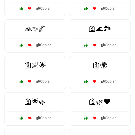
Copiar
Copiar
🙏✨🌌
🛐🌊🏞️
Copiar
Copiar
🛐🌌🌟
🛐🌍
Copiar
Copiar
🛐🌟🌿
🛐🌿❤️
Copiar
Copiar