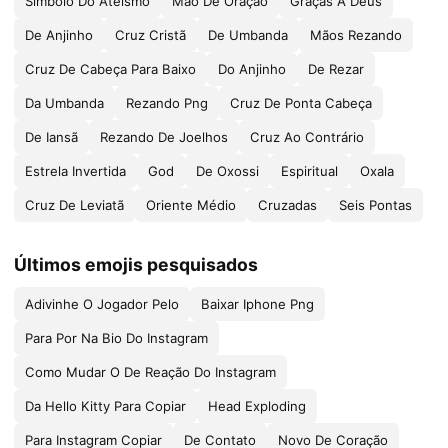
Símbolo Do Ateísmo
Mão De Oração
Graças A Deus
De Anjinho
Cruz Cristã
De Umbanda
Mãos Rezando
Cruz De Cabeça Para Baixo
Do Anjinho
De Rezar
Da Umbanda
Rezando Png
Cruz De Ponta Cabeça
De Iansã
Rezando De Joelhos
Cruz Ao Contrário
Estrela Invertida
God
De Oxossi
Espiritual
Oxala
Cruz De Leviatã
Oriente Médio
Cruzadas
Seis Pontas
Últimos emojis pesquisados
Adivinhe O Jogador Pelo
Baixar Iphone Png
Para Por Na Bio Do Instagram
Como Mudar O De Reação Do Instagram
Da Hello Kitty Para Copiar
Head Exploding
Para Instagram Copiar
De Contato
Novo De Coração