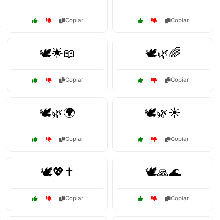
Copiar
Copiar
🕊️🌟📖
🕊️🌿🌈
Copiar
Copiar
🕊️🌿🌍
🕊️🌿☀️
Copiar
Copiar
🕊️💖✝️
🕊️🙏🌊
Copiar
Copiar