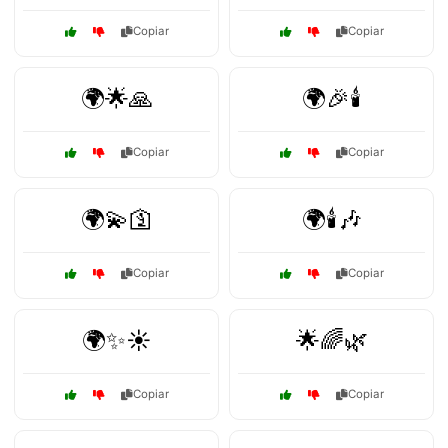
Copiar
Copiar
🌍🌟🙏
🌍🎉🕯️
Copiar
Copiar
🌍💫🛐
🌍🕯️🎶
Copiar
Copiar
🌍✨☀️
🌟🌈🌿
Copiar
Copiar