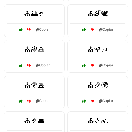
⛪🌅🎉
⛪🌈🕊️
Copiar
Copiar
⛪🌈🙏
⛪🌹🎶
Copiar
Copiar
⛪🌹🙏
⛪🎉🌍
Copiar
Copiar
⛪🎉👥
⛪🎉🙏