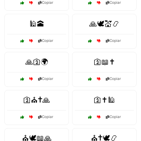
Copiar
Copiar
🕌🕋
🙏🕊️💒📿
Copiar
Copiar
🙏🛐🌍
🛐📖✝️
Copiar
Copiar
🛐⛪✝️🙏
🛐✝️🕌
Copiar
Copiar
⛪🕊️📖🙏
⛪✝️🕊️📿