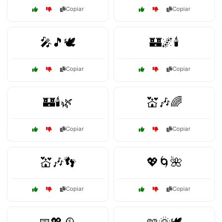
Copiar
Copiar
🎤🎵🕊️
🏰🌌🕯️
Copiar
Copiar
🏰🕯️🌿
💒🎶🌈
Copiar
Copiar
💒🎶👣
💖🌀🌺
Copiar
Copiar