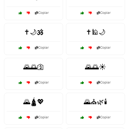
Copiar
Copiar
✝️🌙🕉️
✝️🕌🌙
Copiar
Copiar
🌄🌅🛐
🌄🌅☀️
Copiar
Copiar
🌄🛕💖
🌄⛪🌿🕯️
Copiar
Copiar