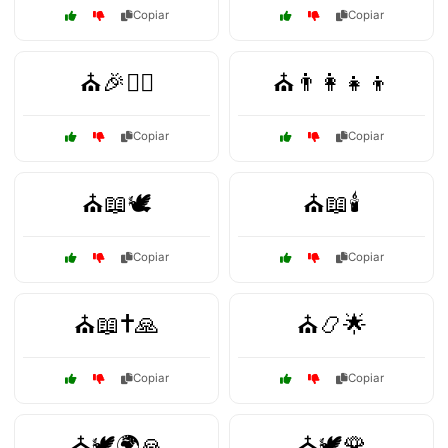
Copiar
Copiar
⛪🎉🧘‍♂️
⛪👨‍👩‍👧‍👦
Copiar
Copiar
⛪📖🕊️
⛪📖🕯️
Copiar
Copiar
⛪📖✝️🙏
⛪📿🌟
Copiar
Copiar
⛪🕊️🌍🙏
⛪🕊️🌹