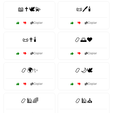
📖✝️🕊️💫
📜🖊️🕯️
Copiar
Copiar
📜✝️🕯️
📿🌅❤️
Copiar
Copiar
📿🌍✨
📿🌙🕊️
Copiar
Copiar
📿🕌🌈
📿🕌⛪