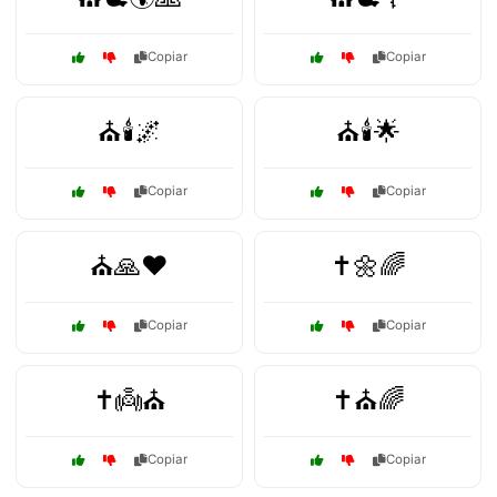
Copiar
Copiar
⛪🕯️🌌
⛪🕯️🌟
Copiar
Copiar
⛪🙏❤️
✝️🌼🌈
Copiar
Copiar
✝️👼⛪
✝️⛪🌈
Copiar
Copiar