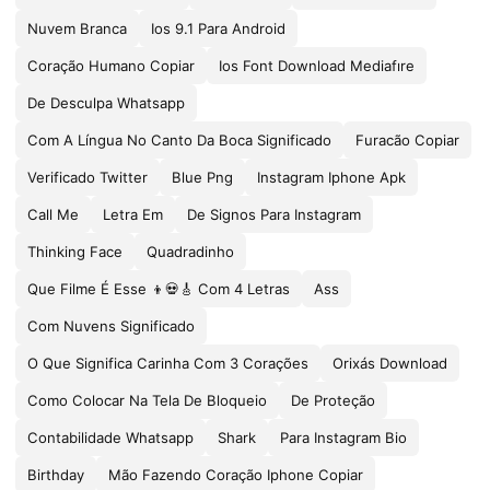
Nuvem Branca
Ios 9.1 Para Android
Coração Humano Copiar
Ios Font Download Mediafıre
De Desculpa Whatsapp
Com A Língua No Canto Da Boca Significado
Furacão Copiar
Verificado Twitter
Blue Png
Instagram Iphone Apk
Call Me
Letra Em
De Signos Para Instagram
Thinking Face
Quadradinho
Que Filme É Esse 👦💀🎸 Com 4 Letras
Ass
Com Nuvens Significado
O Que Significa Carinha Com 3 Corações
Orixás Download
Como Colocar Na Tela De Bloqueio
De Proteção
Contabilidade Whatsapp
Shark
Para Instagram Bio
Birthday
Mão Fazendo Coração Iphone Copiar