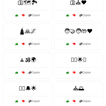
🛐🗺️🏞️
🛐⛪❤️
Copiar
Copiar
🛕🙏🌌
🧑‍🤝‍🧑🤲❤️
Copiar
Copiar
🧘🕉️🌍
🧘‍♀️🌟✨
Copiar
Copiar
🧙‍♀️🔔🌟
⛪🌅
Copiar
Copiar