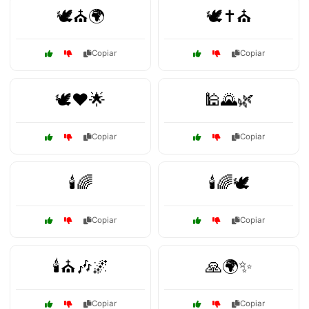
🕊️⛪🌍
🕊️✝️⛪
Copiar
Copiar
🕊️❤️🌟
🕌🌄🌿
Copiar
Copiar
🕯️🌈
🕯️🌈🕊️
Copiar
Copiar
🕯️⛪🎶🌌
🙏🌍✨
Copiar
Copiar