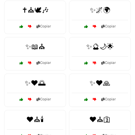
✝️⛪🕊️🎶
✨🌌🌍
Copiar
Copiar
✨📖⛪
✨🔮🌙🌟
Copiar
Copiar
✨❤️🌅
✨❤️🙏
Copiar
Copiar
❤️⛪🕯️
❤️⛪🛐