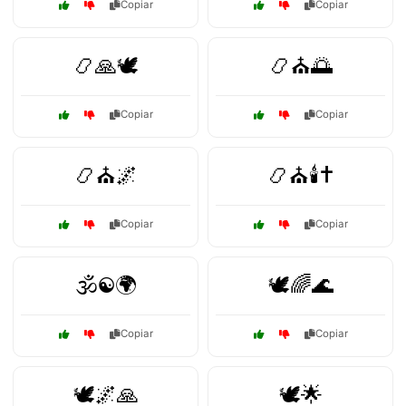
Copiar
Copiar
📿🙏🕊️
📿⛪🌅
Copiar
Copiar
📿⛪🌌
📿⛪🕯️✝️
Copiar
Copiar
🕉️☯️🌍
🕊️🌈🌊
Copiar
Copiar
🕊️🌌🙏
🕊️🌟