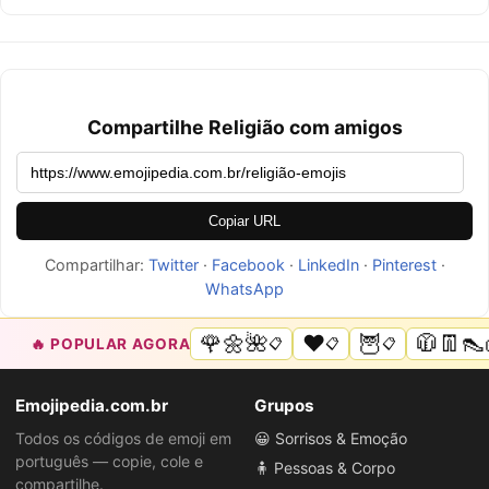
Compartilhe Religião com amigos
Copiar URL
Compartilhar:
Twitter
·
Facebook
·
LinkedIn
·
Pinterest
·
WhatsApp
🌹🌼🌺
❤️
🦉
🧥👖👠
🔥 POPULAR AGORA
📋
📋
📋
Emojipedia.com.br
Grupos
Todos os códigos de emoji em
😀 Sorrisos & Emoção
português — copie, cole e
🧍 Pessoas & Corpo
compartilhe.