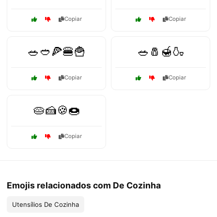
Copiar
Copiar
🥗🥙🍕🍔🍟
🥗🧂🍯🍶
Copiar
Copiar
🥧🍰🍪🍩
Copiar
Emojis relacionados com De Cozinha
Utensílios De Cozinha