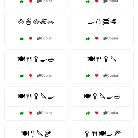
Copiar
Copiar
🍲🍜🥘🍝🥗
🍳🥚🥓🥩
Copiar
Copiar
🍽️🍴🥄🍳🥗
🍽️🍴🥄🔪
Copiar
Copiar
🍽️🍴🥄🔪🍳
🍽️🥄🔪🍳🥗
Copiar
Copiar
🍽️🥄🔪🥡
🥄🍴🍽️🍳🍕