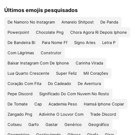
Últimos emojis pesquisados
De Namoro No Instagram
Amarelo Shitpost
De Panda
Powerpoint
Chocolate Png
Chora Agora Ri Depois Iphone
De Bandeira Bi
Para Nome Ff
Signo Aries
Letra P
Com Lágrimas
Construtor
Baixar Instagram Com De Iphone
Carinha Virada
Lua Quarto Crescente
Super Feliz
Mil Corações
Coração Com Fita
Do Cadeado
De Aventura
Pepe Discord
Significado Do Com Nuvem No Rosto
De Tomate
Cap
Academia Peso
Hamsá Iphone Copiar
Zangado Png
Adivinhe O Louvor Com
Trade Discord
Coliseu
Garfo
Gastar
Genérico
Geográfico
Geometrico
Gesticulando
Gibosa
Girafa
Girar