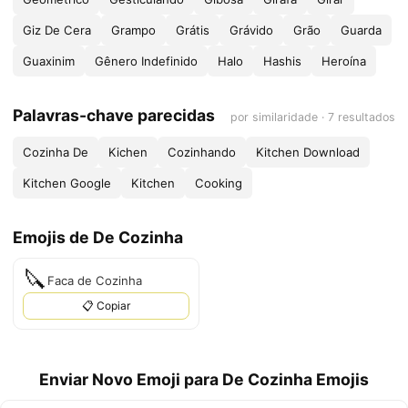
Giz De Cera
Grampo
Grátis
Grávido
Grão
Guarda
Guaxinim
Gênero Indefinido
Halo
Hashis
Heroína
Palavras-chave parecidas
por similaridade · 7 resultados
Cozinha De
Kichen
Cozinhando
Kitchen Download
Kitchen Google
Kitchen
Cooking
Emojis de De Cozinha
🔪
Faca de Cozinha
📋 Copiar
Enviar Novo Emoji para De Cozinha Emojis