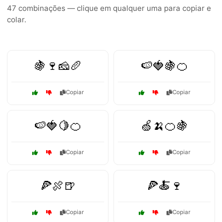
47 combinações — clique em qualquer uma para copiar e
colar.
🍇🍷🧀🥖
🍉🍓🍇🍊
Copiar
Copiar
🍉🍓🍋🍊
🍏🍌🍊🍇
Copiar
Copiar
🍕🍖🍺
🍕🍝🍷
Copiar
Copiar