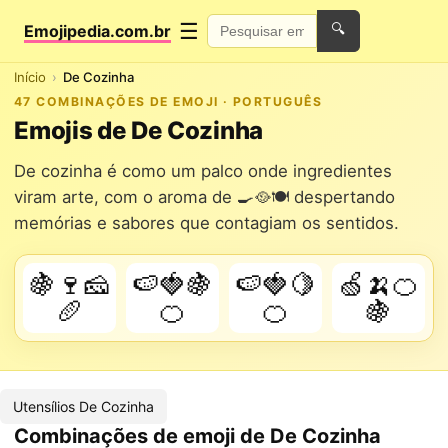
☰
Emojipedia.com.br
🔍
Início
De Cozinha
47 COMBINAÇÕES DE EMOJI · PORTUGUÊS
Emojis de De Cozinha
De cozinha é como um palco onde ingredientes
viram arte, com o aroma de 🍳🥘🍽️ despertando
memórias e sabores que contagiam os sentidos.
🍇🍷🧀
🍉🍓🍇
🍉🍓🍋
🍏🍌🍊
🥖
🍊
🍊
🍇
Utensílios De Cozinha
Combinações de emoji de De Cozinha