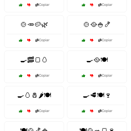
Copiar
Copiar
🍲🥕🥔🌿
🍲🥘🍚🍤
Copiar
Copiar
🍳🥓🍞🥚
🍳🥘🍽️
Copiar
Copiar
🍳🥚🧂🌶️🍽️
🍳🥩🍽️🍷
Copiar
Copiar
🍽️🍲🍤🍚
🍽️🍲🥗🍞🍷