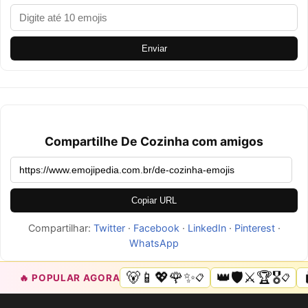
Enviar
Compartilhe De Cozinha com amigos
Copiar URL
Compartilhar:
Twitter
·
Facebook
·
LinkedIn
·
Pinterest
·
WhatsApp
🐻📱💖🌹✨
👑🛡️⚔️🏆🎖️
🔥 POPULAR AGORA
📋
📋