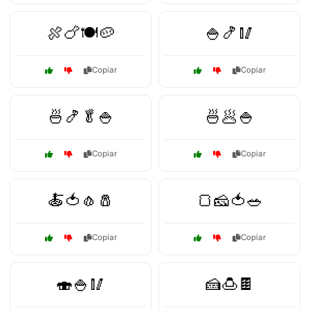
🍖🍗🍽️🥔
🍚🍤🥢
Copiar
Copiar
🍜🍤🥬🍚
🍜🥟🍚
Copiar
Copiar
🍝🍅🧄🧂
🍞🧀🍅🥗
Copiar
Copiar
🍣🍚🥢
🍰🍮🍫