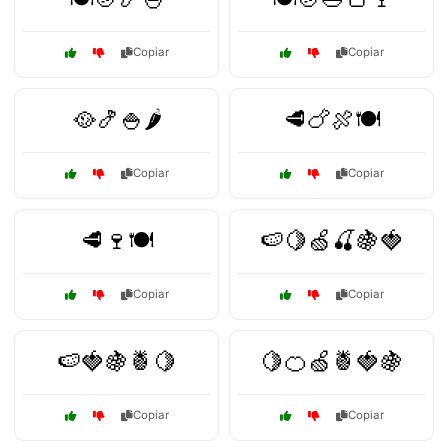
Copiar
Copiar
🥘🍤🍚🌶️
🥩🍗🍖🍽️
Copiar
Copiar
🥩🍷🍽️
🍉🍋🍏🍒🍇🍓
Copiar
Copiar
🍉🍓🍇🍍🍋
🍋🍊🍏🍍🍓🍇
Copiar
Copiar