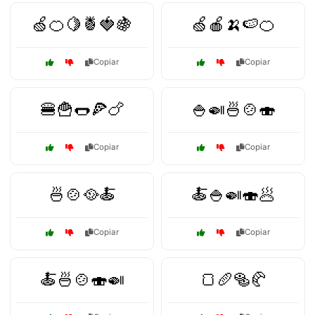
🍏🍊🍋🍍🍓🍇
🍏🍎🍌🍉🍊
Copiar
Copiar
🍔🍟🌭🍕🍗
🍚🍛🍜🍲🍣
Copiar
Copiar
🍜🍲🥘🍝
🍝🍚🍛🍣🥟
Copiar
Copiar
🍝🍜🍲🍣🍛
🍞🥖🥯🥐