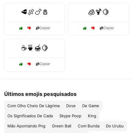
🥩🍖🍗🧂
🧊🍹🍋
Copiar
Copiar
☕🍵🍯🍋
Copiar
Últimos emojis pesquisados
Com Olho Cheio De Lágrima
Dove
De Game
Os Significados De Cada
Skype Poop
King
Mão Apontando Png
Green Ball
Com Bunda
Do Urubu