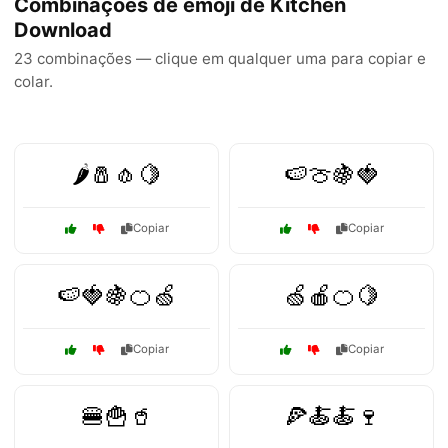
Combinações de emoji de Kitchen
Download
23 combinações — clique em qualquer uma para copiar e
colar.
🌶️🧂🧄🍋
🍉🍈🍇🍓
Copiar
Copiar
🍉🍓🍇🍊🍏
🍏🍎🍊🍋
Copiar
Copiar
🍔🍟🥤
🍕🍝🍝🍷