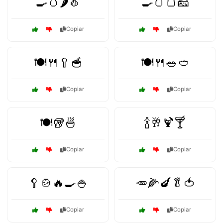
🍳🥚🌶️🧄
🍳🥚🍞🧀
Copiar
Copiar
🍽️🍴🥄🥣
🍽️🍴🥗🥙
Copiar
Copiar
🍽️🥡🍜
🍾🥂🍹🍸
Copiar
Copiar
🥄🍲🔥🍳🍚
🥕🌽🍆🥬🍅
Copiar
Copiar