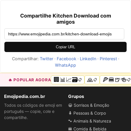
Compartilhe Kitchen Download com
amigos
Copiar URL
Compartilhar:
Twitter
·
Facebook
·
LinkedIn
·
Pinterest
·
WhatsApp
🏢📊📈🗃️
🙏
🍕🍔🍺🍻
🔥 POPULAR AGORA
📋
📋
📋
Emojipedia.com.br
Grupos
Todos os códigos de emoji em
😀 Sorrisos & Emoção
português — copie, cole e
🧍 Pessoas & Corpo
compartilhe.
🐾 Animais & Natureza
🍔 Comida & Bebida