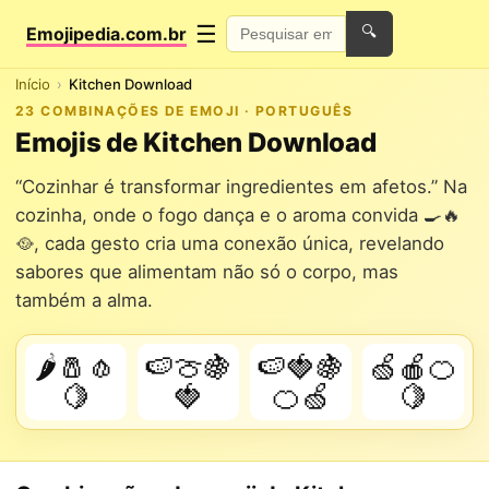
☰
Emojipedia.com.br
🔍
Início
Kitchen Download
23 COMBINAÇÕES DE EMOJI · PORTUGUÊS
Emojis de Kitchen Download
“Cozinhar é transformar ingredientes em afetos.” Na
cozinha, onde o fogo dança e o aroma convida 🍳🔥
🥘, cada gesto cria uma conexão única, revelando
sabores que alimentam não só o corpo, mas
também a alma.
🌶️🧂🧄
🍉🍈🍇
🍉🍓🍇
🍏🍎🍊
🍋
🍓
🍊🍏
🍋