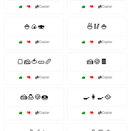
Copiar
Copiar
🍚🍙🍣
🍜🥢🍚
Copiar
Copiar
🍞🧀🍅🥒🥖
🍰🍪🍫
Copiar
Copiar
🍰🍮🍪🍩
🍳👩‍🍳🥘
Copiar
Copiar