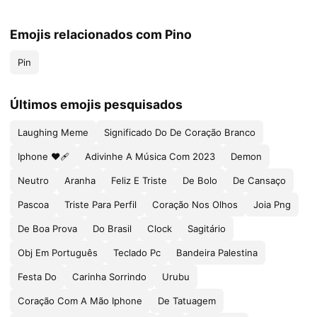
Emojis relacionados com Pino
Pin
Últimos emojis pesquisados
Laughing Meme
Significado Do De Coração Branco
Iphone ❤🩹
Adivinhe A Música Com 2023
Demon
Neutro
Aranha
Feliz E Triste
De Bolo
De Cansaço
Pascoa
Triste Para Perfil
Coração Nos Olhos
Joia Png
De Boa Prova
Do Brasil
Clock
Sagitário
Obj Em Português
Teclado Pc
Bandeira Palestina
Festa Do
Carinha Sorrindo
Urubu
Coração Com A Mão Iphone
De Tatuagem