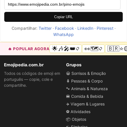
Copiar URL
Compartilhar:
Twitter
·
Facebook
·
LinkedIn
·
Pinterest
·
WhatsApp
🌟🎶🎤👑
👀🗺️
🇧🇷⭐
🔥 POPULAR AGORA
📋
📋
Emojipedia.com.br
Grupos
Todos os códigos de emoji em
😀 Sorrisos & Emoção
português — copie, cole e
🧍 Pessoas & Corpo
compartilhe.
🐾 Animais & Natureza
🍔 Comida & Bebida
✈️ Viagem & Lugares
⚽ Atividades
📦 Objetos
☯️ Símbolos