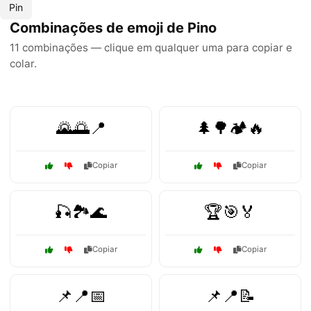
Pin
Combinações de emoji de Pino
11 combinações — clique em qualquer uma para copiar e
colar.
🌄🌅📍
🌲🌳🏕️🔥
Copiar
Copiar
🎣🏞️🌊
🏆🎯🏅
Copiar
Copiar
📌📍📅
📌📍📝