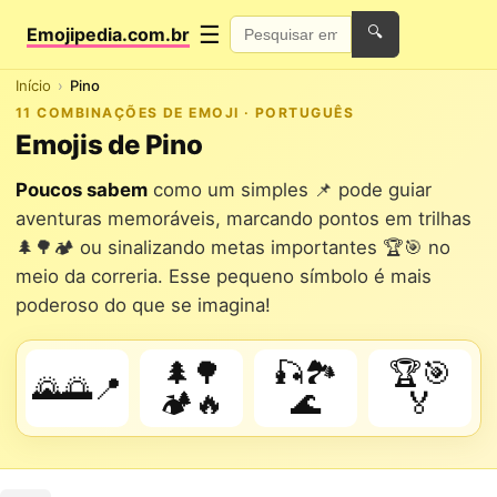
☰
Emojipedia.com.br
🔍
Início
Pino
11 COMBINAÇÕES DE EMOJI · PORTUGUÊS
Emojis de Pino
Poucos sabem
como um simples
📌
pode guiar
aventuras memoráveis, marcando pontos em trilhas
🌲🌳🏕️ ou sinalizando metas importantes 🏆🎯 no
meio da correria. Esse pequeno símbolo é mais
poderoso do que se imagina!
🌲🌳
🎣🏞️
🏆🎯
🌄🌅📍
🏕️🔥
🌊
🏅