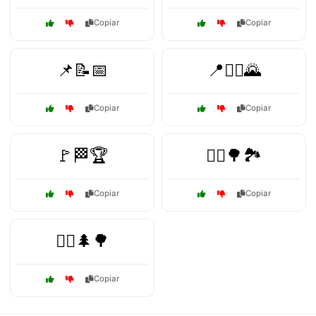
Copiar
Copiar
📌📝📅
📍🚶‍♂️🌄
Copiar
Copiar
🚩🏁🏆
🚵‍♂️🌳🏞️
Copiar
Copiar
🚶‍♀️🌲🌳
Copiar