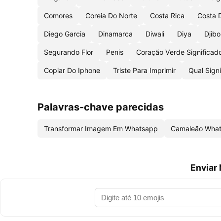
Comores
Coreia Do Norte
Costa Rica
Costa 
Diego Garcia
Dinamarca
Diwali
Diya
Djibo
Segurando Flor
Penis
Coração Verde Significad
Copiar Do Iphone
Triste Para Imprimir
Qual Sign
Palavras-chave parecidas
Transformar Imagem Em Whatsapp
Camaleão Wha
Enviar