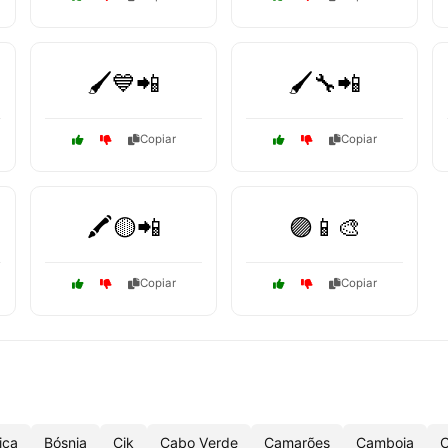
🖌️💙📲
🖌️🔧📲
Copiar
Copiar
🖍️🟡📲
🟣📱🎨
Copiar
Copiar
ica
Bósnia
Cjk
Cabo Verde
Camarões
Camboja
C