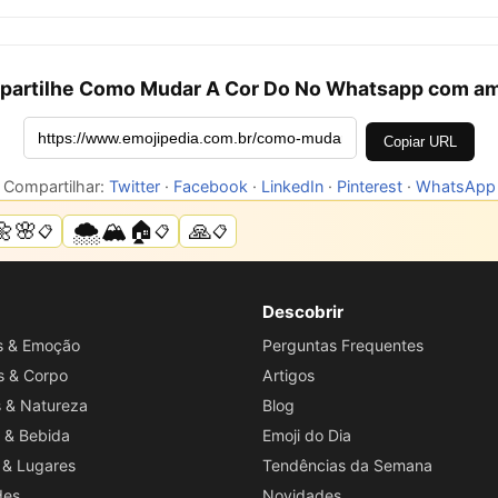
artilhe Como Mudar A Cor Do No Whatsapp com a
Copiar URL
Compartilhar:
Twitter
·
Facebook
·
LinkedIn
·
Pinterest
·
WhatsApp
🌼🌸
🌨️🏔️🏠
🙏
📋
📋
📋
Descobrir
os & Emoção
Perguntas Frequentes
s & Corpo
Artigos
s & Natureza
Blog
 & Bebida
Emoji do Dia
 & Lugares
Tendências da Semana
des
Novidades