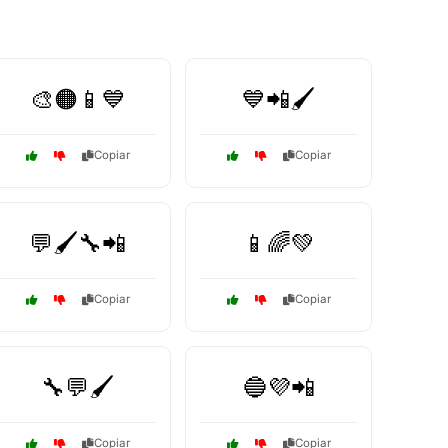
🎨🟠📱💙
💙📲🖌️
Copiar
Copiar
💬🖌️🔧📲
📱🌈💚
Copiar
Copiar
🔧💬🖌️
🔵💜📲
Copiar
Copiar