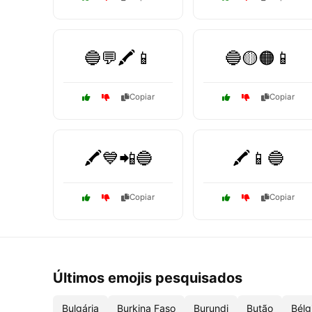
🔵💬🖍️📱
🔵🟡🟠📱
Copiar
Copiar
🖍️💙📲🔵
🖍️📱🔵
Copiar
Copiar
Últimos emojis pesquisados
Bulgária
Burkina Faso
Burundi
Butão
Bélg