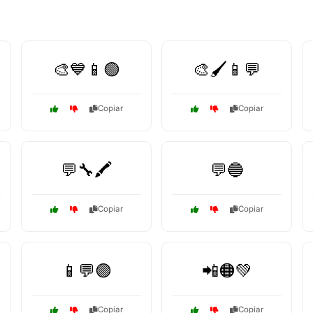
🎨💙📱🟢
🎨🖌️📱💬
Copiar
Copiar
💬🔧🖍️
💬🔵
Copiar
Copiar
📱💬🟣
📲🟠💚
Copiar
Copiar