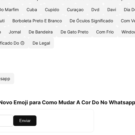
Do Marfim
Cuba
Cupido
Curaçao
Dvd
Davi
Dia D
uti
Borboleta Preto E Branco
De Óculos Significado
Com V
o
Jornal
De Bandeira
De Gato Preto
Com Frio
Windo
ificado Do 🙃
De Legal
tsapp
 Novo Emoji para Como Mudar A Cor Do No Whatsapp
Enviar