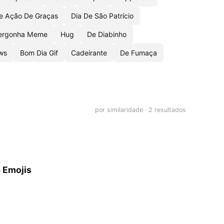
e Ação De Graças
Dia De São Patrício
ergonha Meme
Hug
De Diabinho
ws
Bom Dia Gif
Cadeirante
De Fumaça
por similaridade · 2 resultados
 Emojis