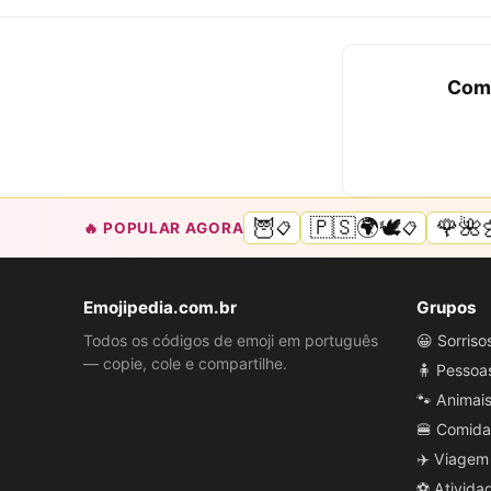
Comp
🦉
🇵🇸🌍🕊️
🌹🌺
🔥 POPULAR AGORA
📋
📋
Emojipedia.com.br
Grupos
Todos os códigos de emoji em português
😀 Sorris
— copie, cole e compartilhe.
🧍 Pessoa
🐾 Animai
🍔 Comida
✈️ Viagem
⚽ Ativida