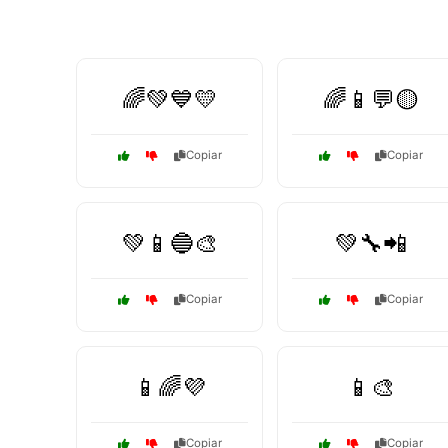
🌈💚💙💛
🌈📱💬🟡
Copiar
Copiar
💚📱🔵🎨
💚🔧📲
Copiar
Copiar
📱🌈💜
📱🎨
Copiar
Copiar