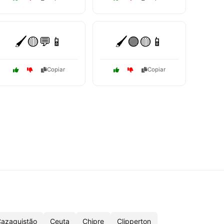
🖌️🟡💬📱
🖌️🟣🟡📱
Copiar
Copiar
azaquistão
Ceuta
Chipre
Clipperton