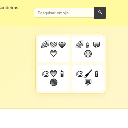
Bandeiras
🔍
🌈💚💙
🌈📱💬
💛
🟡
🎨💙📱
🎨🖌️📱
🟢
💬