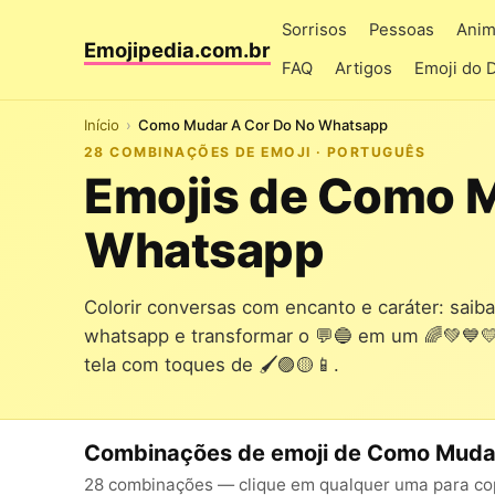
Sorrisos
Pessoas
Anim
Emojipedia.com.br
FAQ
Artigos
Emoji do 
Início
Como Mudar A Cor Do No Whatsapp
28 COMBINAÇÕES DE EMOJI · PORTUGUÊS
Emojis de Como M
Whatsapp
Colorir conversas com encanto e caráter: saib
whatsapp e transformar o 💬🔵 em um 🌈💚💙💛
tela com toques de 🖌️🟣🟡📱.
Combinações de emoji de Como Muda
28 combinações — clique em qualquer uma para copi