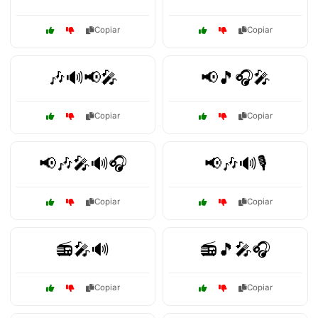
Copiar
Copiar
🎶🔊📢🎤
📢🎵🎧🎤
Copiar
Copiar
📢🎶🎤🔊🎧
📢🎶🔊🎙️
Copiar
Copiar
📻🎤🔊
📻🎵🎤🎧
Copiar
Copiar