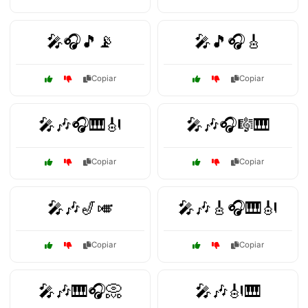
🎤🎧🎵📡
🎤🎵🎧🎸
Copiar
Copiar
🎤🎶🎧🎹🎻
🎤🎶🎧🎼🎹
Copiar
Copiar
🎤🎶🎷🎺
🎤🎶🎸🎧🎹🎻
Copiar
Copiar
🎤🎶🎹🎧📀
🎤🎶🎻🎹