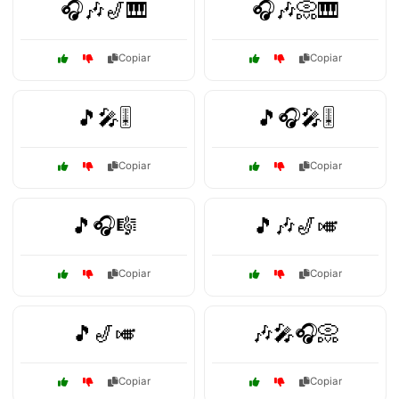
🎧🎶🎷🎹
🎧🎶📀🎹
Copiar
Copiar
🎵🎤🎚️
🎵🎧🎤🎚️
Copiar
Copiar
🎵🎧🎼
🎵🎶🎷🎺
Copiar
Copiar
🎵🎷🎺
🎶🎤🎧📀
Copiar
Copiar