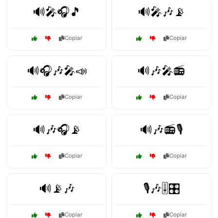
🔊🎤🎧🎵
🔊🎤🎶📡
Copiar
Copiar
🔊🎧🎶🎤📣
🔊🎶🎤📻
Copiar
Copiar
🔊🎶🎧📡
🔊🎶📻🎙️
Copiar
Copiar
🔊📡🎶
🎙️🎶🎚️🎛️
Copiar
Copiar