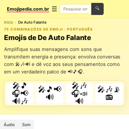
☰
Emojipedia.com.br
🔍
Início
De Auto Falante
75 COMBINAÇÕES DE EMOJI · PORTUGUÊS
Emojis de De Auto Falante
Amplifique suas mensagens com sons que
transmitem energia e presença: envolva conversas
com 🎤🎶🔊 e dê voz aos seus pensamentos como
em um verdadeiro palco de 📢🎵🎧.
🎤🎵
🎤🎶
🎤🎵📢
🎤🎶📡
🎧📢
🎧📣
🔊
📻
🔊🎶
🔊
Áudio
Som