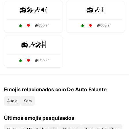
📻🎤🎶🔊
📻🎶🎚️
Copiar
Copiar
📻🎶🎤🎚️
Copiar
Emojis relacionados com De Auto Falante
Áudio
Som
Últimos emojis pesquisados