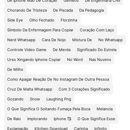
De Iphone Mão De Coração
Gemeos
De Engenharia Civil
Chorando De Tristeza
De Piscada
Da Pedagogia
Side Eye
Olho Fechado
Florzinha
Símbolo Da Enfermagem Para Copiar
Coração Com Laço
Nerd Whatsapp
Cara De Nojo
Mistura De
No Whatsapp
Controle Video Game
De Merda
Significado Do Estrela
Urso Xingando Iphone Copiar
No Word
Nas Nuvens
De Milho
Como Apagar Reação De No Instagram De Outra Pessoa
Cruz De Malta Whatsapp
Com 3 Corações Significado
Gozando
Snow
Laughing Png
O Que Significa O Soltando Fumaça Pela Boca
Melancia
De Raio
Implorando
Iphone 🥰
O Que Significa Esse
Exclamação
Kitchen Download
Carinha
Infinito