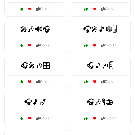
Copiar
Copiar
🎤🎶🔊🎧
🎧🎤🎵🎼🎚️
Copiar
Copiar
🎧🎤🎶🎛️
🎧🎵🎶🎚️
Copiar
Copiar
🎧🎵🎷
🎧🎶🎙️📻
Copiar
Copiar