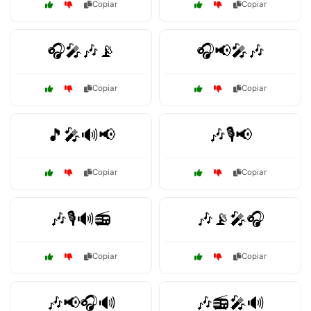
Copiar
Copiar
🎧🎤🎶📡
🎧📢🎤🎶
Copiar
Copiar
🎵🎤🔊📢
🎶🎙️📢
Copiar
Copiar
🎶🎙️🔊📻
🎶📡🎤🎧
Copiar
Copiar
🎶📢🎧🔊
🎶📻🎤🔊