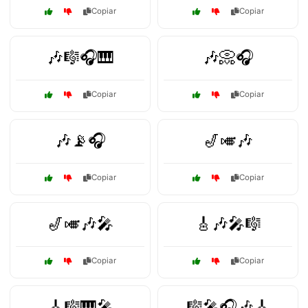
Copiar
Copiar
🎶🎼🎧🎹
🎶📀🎧
Copiar
Copiar
🎶📡🎧
🎷🎺🎶
Copiar
Copiar
🎷🎺🎶🎤
🎸🎶🎤🎼
Copiar
Copiar
🎸🎼🎹🎤
🎼🎤🎧🎶🎸