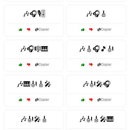
🎶🎧🎙️🎚️
🎶🎧🎸
Copiar
Copiar
🎶🎧🎼🎹
🎶🎸🎧🎵🎻
Copiar
Copiar
🎶🎹🎻🎸🎤
🎶🎻🎤🎧
Copiar
Copiar
🎶🎻🎤🎸
🎶🎻🎸🎤🎹