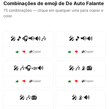
Combinações de emoji de De Auto Falante
75 combinações — clique em qualquer uma para copiar e
colar.
🎤🎵🎧📢🔊🎶
🎤🎵📢🔊
Copiar
Copiar
🎤🎶🎧📣🔊
🎤🎶📡📻
Copiar
Copiar
🎤🎶📻
🎤📡🔊