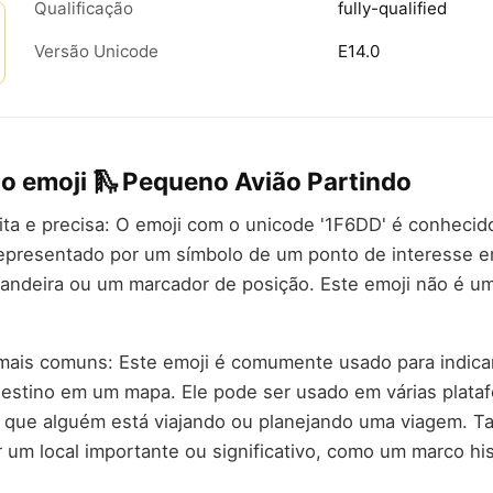
Qualificação
fully-qualified
Versão Unicode
E14.0
do emoji 🛝 Pequeno Avião Partindo
rita e precisa: O emoji com o unicode '1F6DD' é conhecid
 representado por um símbolo de um ponto de interesse
andeira ou um marcador de posição. Este emoji não é u
mais comuns: Este emoji é comumente usado para indicar
estino em um mapa. Ele pode ser usado em várias plata
ar que alguém está viajando ou planejando uma viagem. 
r um local importante ou significativo, como um marco his