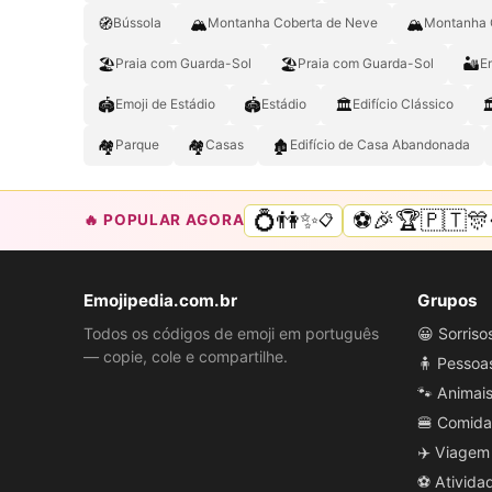
🧭
🏔️
🏔
Bússola
Montanha Coberta de Neve
Montanha 
🏖️
🏖
🏜️
Praia com Guarda-Sol
Praia com Guarda-Sol
E
🏟️
🏟
🏛️

Emoji de Estádio
Estádio
Edifício Clássico
🏘️
🏘
🏚️
Parque
Casas
Edifício de Casa Abandonada
💍👫✨
⚽🎉🏆🇵🇹🎊
🔥 POPULAR AGORA
📋
Emojipedia.com.br
Grupos
Todos os códigos de emoji em português
😀 Sorris
— copie, cole e compartilhe.
🧍 Pessoa
🐾 Animai
🍔 Comida
✈️ Viagem
⚽ Ativida