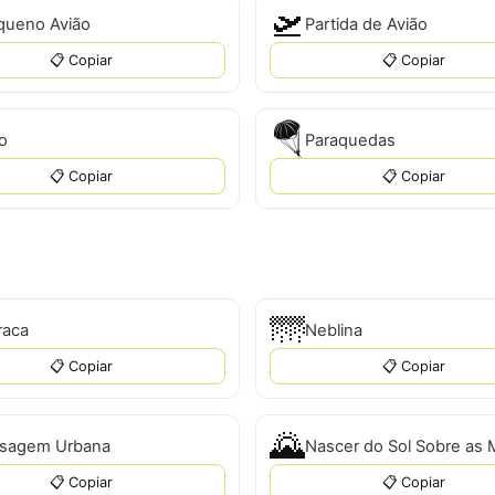
🛫
queno Avião
Partida de Avião
📋 Copiar
📋 Copiar
🪂
o
Paraquedas
📋 Copiar
📋 Copiar
🌁
raca
Neblina
📋 Copiar
📋 Copiar
🌄
isagem Urbana
📋 Copiar
📋 Copiar