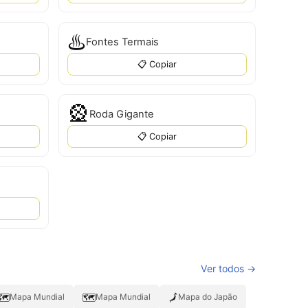
♨️
Fontes Termais
📋 Copiar
🎡
Roda Gigante
📋 Copiar
Ver todos →
🗺️
🗺
🗾
Mapa Mundial
Mapa Mundial
Mapa do Japão