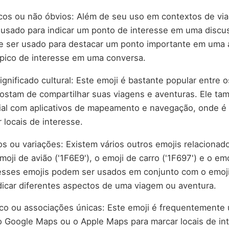
cos ou não óbvios: Além de seu uso em contextos de via
usado para indicar um ponto de interesse em uma discu
e ser usado para destacar um ponto importante em uma
ópico de interesse em uma conversa.
gnificado cultural: Este emoji é bastante popular entre 
gostam de compartilhar suas viagens e aventuras. Ele t
ial com aplicativos de mapeamento e navegação, onde é
 locais de interesse.
os ou variações: Existem vários outros emojis relacionad
moji de avião ('1F6E9'), o emoji de carro ('1F697') e o e
esses emojis podem ser usados em conjunto com o emoji
ndicar diferentes aspectos de uma viagem ou aventura.
ico ou associações únicas: Este emoji é frequentemente
o Google Maps ou o Apple Maps para marcar locais de int