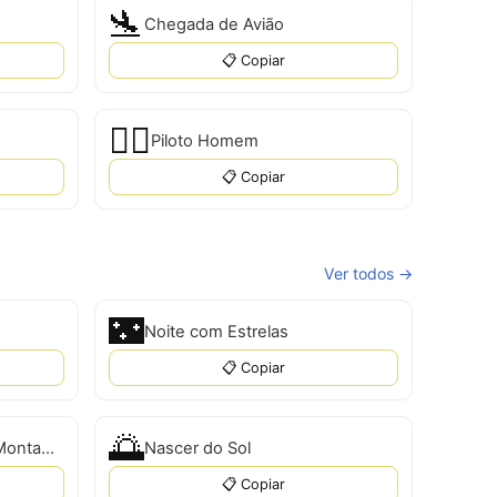
🛬
Chegada de Avião
📋 Copiar
👨‍✈️
Piloto Homem
📋 Copiar
Ver todos →
🌃
Noite com Estrelas
📋 Copiar
🌅
Nascer do Sol Sobre as Montanhas
Nascer do Sol
📋 Copiar