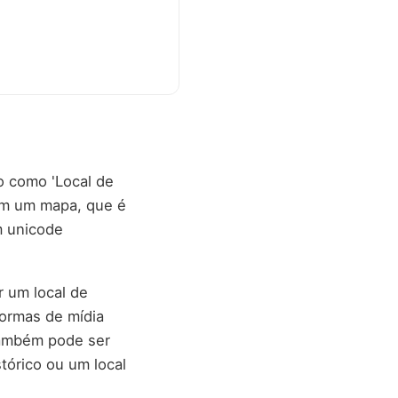
o como 'Local de
 em um mapa, que é
m unicode
 um local de
formas de mídia
Também pode ser
tórico ou um local