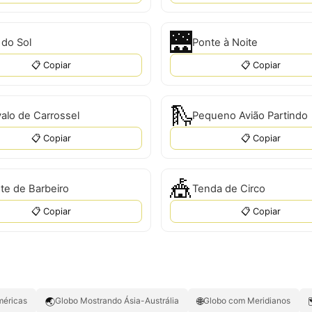
🌉
 do Sol
Ponte à Noite
📋 Copiar
📋 Copiar
🛝
alo de Carrossel
Pequeno Avião Partindo
📋 Copiar
📋 Copiar
🎪
te de Barbeiro
Tenda de Circo
📋 Copiar
📋 Copiar
🌏
🌐
méricas
Globo Mostrando Ásia-Austrália
Globo com Meridianos