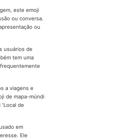
gem, este emoji
ssão ou conversa.
 apresentação ou
os usuários de
ambém tem uma
 frequentemente
os a viagens e
moji de mapa-múndi
 'Local de
 usado em
eresse. Ele