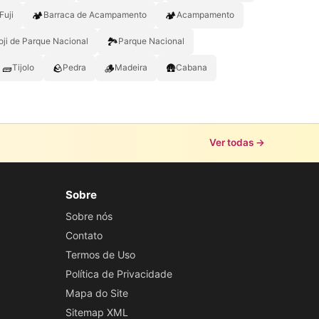
🏕️
🏕
Fuji
Barraca de Acampamento
Acampamento
🏞
ji de Parque Nacional
Parque Nacional
🧱
🪨
🪵
🛖
Tijolo
Pedra
Madeira
Cabana
Ver todas →
Sobre
Sobre nós
Contato
Termos de Uso
Política de Privacidade
Mapa do Site
Sitemap XML