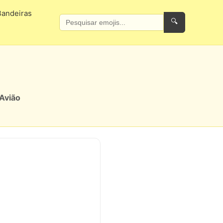
Bandeiras
🔍
Avião