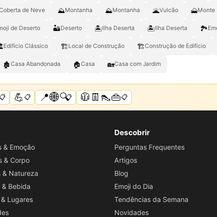
⛰️
⛰
🌋
🗻
Coberta de Neve
Montanha
Montanha
Vulcão
Monte 
🏜
🏝️
🏝
🏞️
moji de Deserto
Deserto
Ilha Deserta
Ilha Deserta
Emo

🏗️
🏗
Edifício Clássico
Local de Construção
Construção de Edifício
🏚
🏠
🏡
Casa Abandonada
Casa
Casa com Jardim
💪
📍🌐🔍
🧥👖👠👜
📋
📋
📋
📋
Descobrir
os & Emoção
Perguntas Frequentes
s & Corpo
Artigos
s & Natureza
Blog
 & Bebida
Emoji do Dia
 & Lugares
Tendências da Semana
des
Novidades