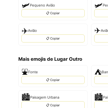
🛩
🛩️
Pequeno Avião
Pe
📋 Copiar
✈️
✈
Avião
Aviã
📋 Copiar
Mais emojis de Lugar Outro
⛲
⛺
Fonte
Bar
📋 Copiar
🏙️
🏙
Paisagem Urbana
Pa
📋 Copiar