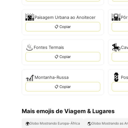
🌆
🌇
Paisagem Urbana ao Anoitecer
Pôr
📋 Copiar
♨
🎠
Fontes Termais
Cav
📋 Copiar
🎢
💈
Montanha-Russa
Pos
📋 Copiar
Mais emojis de Viagem & Lugares
🌍
🌎
Globo Mostrando Europa-África
Globo Mostrando as A