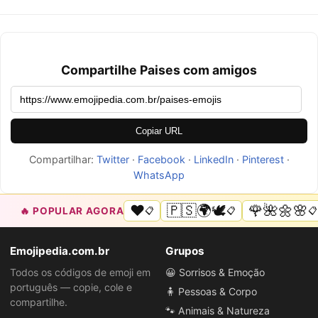
Compartilhe Paises com amigos
Copiar URL
Compartilhar:
Twitter
·
Facebook
·
LinkedIn
·
Pinterest
·
WhatsApp
❤️
🇵🇸🌍🕊️
🌹🌺🌼🌸
🔥 POPULAR AGORA
📋
📋
📋
Emojipedia.com.br
Grupos
Todos os códigos de emoji em
😀 Sorrisos & Emoção
português — copie, cole e
🧍 Pessoas & Corpo
compartilhe.
🐾 Animais & Natureza