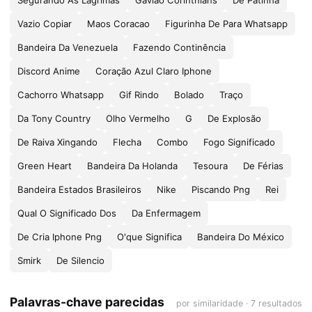
Segurando As Lagrimas
Gavião Corinthians
De Patinha
Vazio Copiar
Maos Coracao
Figurinha De Para Whatsapp
Bandeira Da Venezuela
Fazendo Continência
Discord Anime
Coração Azul Claro Iphone
Cachorro Whatsapp
Gif Rindo
Bolado
Traço
Da Tony Country
Olho Vermelho
G
De Explosão
De Raiva Xingando
Flecha
Combo
Fogo Significado
Green Heart
Bandeira Da Holanda
Tesoura
De Férias
Bandeira Estados Brasileiros
Nike
Piscando Png
Rei
Qual O Significado Dos
Da Enfermagem
De Cria Iphone Png
O'que Significa
Bandeira Do México
Smirk
De Silencio
Palavras-chave parecidas
por similaridade · 7 resultados