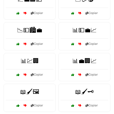
Copiar
Copiar
📉💵🏙️💼
📊💵💼📈
Copiar
Copiar
📊💹🏢
📊💼🏢📈
Copiar
Copiar
📖🖌️🖼️
📖🖌️🗝️
Copiar
Copiar