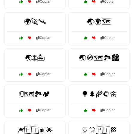
Copiar
Copiar
🌍🚀🛰️
🌏🌍🗺️
Copiar
Copiar
🌏🌐🏝️
🌏🧭🗺️🏞️🏙️
Copiar
Copiar
🌐🗺️🏞️🏕️
🌳🌲🌾🌻🌼
Copiar
Copiar
🎆🇵🇹🎇🌟
🎈🎊🇵🇹🏁