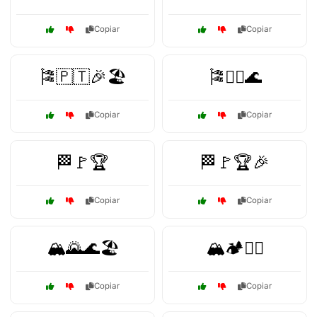
Copiar
Copiar
🎏🇵🇹🎉🏖️
🎏🏴‍☠️🌊
Copiar
Copiar
🏁🚩🏆
🏁🚩🏆🎉
Copiar
Copiar
🏔️🌄🌊🏖️
🏔️🏕️🚶‍♂️
Copiar
Copiar