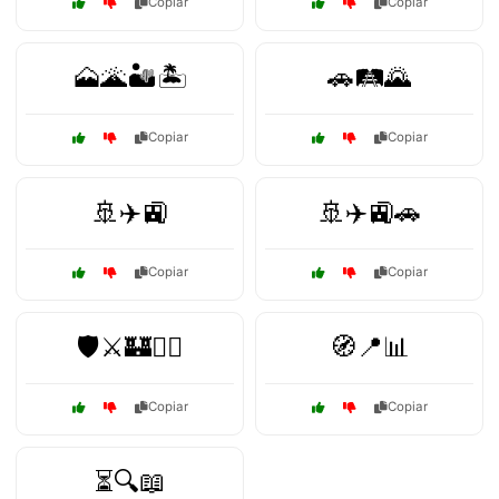
Copiar
Copiar
🗻🌋🏜️🏝️
🚗🛤️🌄
Copiar
Copiar
🚢✈️🚉
🚢✈️🚉🚗
Copiar
Copiar
🛡️⚔️🏰👨‍⚖️
🧭📍📊
Copiar
Copiar
⏳🔍📖