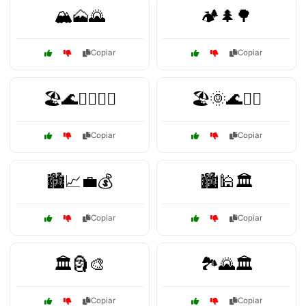
🏔️🗻🌄
🏕️🌲🌳
Copiar
Copiar
🏖️🌊🏄‍♂️🏄‍♀️
🏖️🌞🌊🏄‍♂️
Copiar
Copiar
🏙️📈💼💰
🏙️🕌🏛️
Copiar
Copiar
🏛️🗿🎨
🏞️🌄🏛️
Copiar
Copiar