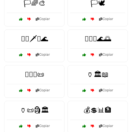
🏳️🌈🎨
🏳️🕊️
Copiar
Copiar
🏴‍☠️🗡️⚓🌊
🏴‍☠️⚓🌊🌅
Copiar
Copiar
🏴‍☠️⚓📜
🏺🏛️📖
Copiar
Copiar
🏺📜🗿🏛️
💰💲📊🏦
Copiar
Copiar