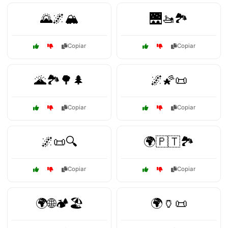
🌄🌌🏔️
🌉🚤🏞️
Copiar
Copiar
🌋🏞️🌳🌲
🌌🌠📜
Copiar
Copiar
🌌📜🔍
🌍🇵🇹🏞️
Copiar
Copiar
🌍🌐🏕️🏖️
🌍🏺📜