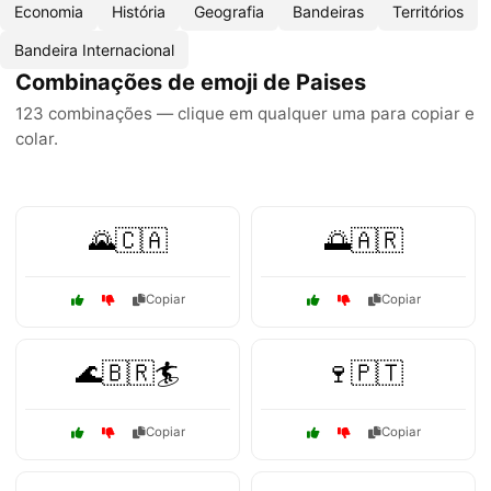
Economia
História
Geografia
Bandeiras
Territórios
Bandeira Internacional
Combinações de emoji de Paises
123 combinações — clique em qualquer uma para copiar e
colar.
🌄🇨🇦
🌅🇦🇷
Copiar
Copiar
🌊🇧🇷🏄
🍷🇵🇹
Copiar
Copiar