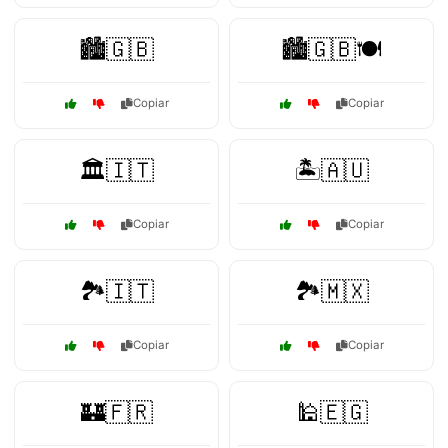
🏙️🇬🇧
🏙️🇬🇧🍽️
Copiar
Copiar
🏛️🇮🇹
🏝️🇦🇺
Copiar
Copiar
🏞️🇮🇹
🏞️🇲🇽
Copiar
Copiar
🏰🇫🇷
🕌🇪🇬