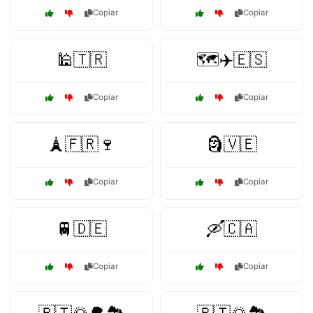
Copiar
Copiar
🕌🇹🇷
🗺️✈️🇪🇸
Copiar
Copiar
🗼🇫🇷🍷
🗿🇻🇪
Copiar
Copiar
🚆🇩🇪
🛶🇨🇦
Copiar
Copiar