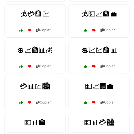
💰💳🏦💹
💰💵📈🏦💼
Copiar
Copiar
💲📈🏦📊💰
💲📈💹🏦📊
Copiar
Copiar
💳📊💹🏙️
💵📈🏢💼
Copiar
Copiar
💵📊🏦
💵📊💳🏙️