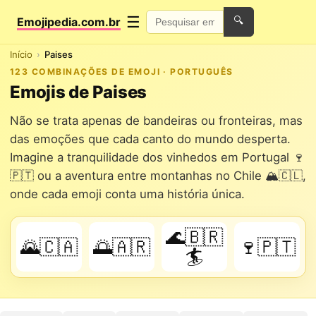
☰
Emojipedia.com.br
🔍
Início
Paises
123 COMBINAÇÕES DE EMOJI · PORTUGUÊS
Emojis de Paises
Não se trata apenas de bandeiras ou fronteiras, mas
das emoções que cada canto do mundo desperta.
Imagine a tranquilidade dos vinhedos em Portugal 🍷
🇵🇹 ou a aventura entre montanhas no Chile 🏔️🇨🇱,
onde cada emoji conta uma história única.
🌊🇧🇷
🌄🇨🇦
🌅🇦🇷
🍷🇵🇹
🏄