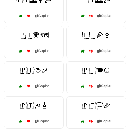
🇵🇹🌄🌳🏞️
🇵🇹🌅🏞️
Copiar
Copiar
🇵🇹🌍🗺️
🇵🇹🍕🍷
Copiar
Copiar
🇵🇹🍻🎉
🇵🇹🍽️🍲
Copiar
Copiar
🇵🇹🎶🎸
🇵🇹🏳️🎉
Copiar
Copiar