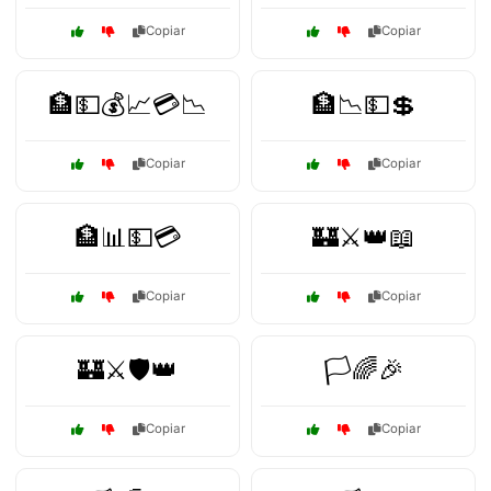
Copiar
Copiar
🏦💵💰📈💳📉
🏦📉💵💲
Copiar
Copiar
🏦📊💵💳
🏰⚔️👑📖
Copiar
Copiar
🏰⚔️🛡️👑
🏳️🌈🎉
Copiar
Copiar