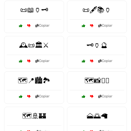
📜📖🏺🗝️
📜🖋️📚🏺
Copiar
Copiar
🕰️📜🏛️⚔️
🗝️🏺🔮
Copiar
Copiar
🗺️📍🏙️🏞️
🗺️📸🚶‍♀️
Copiar
Copiar
🗺️🚢🏰
🗻🌅🦙