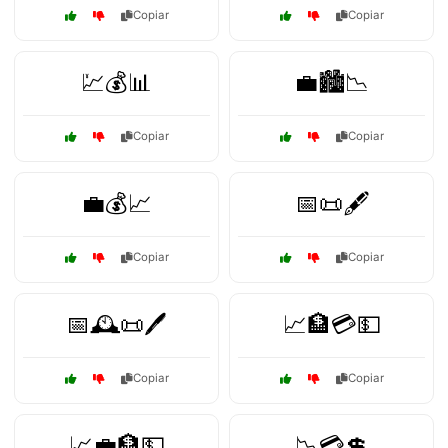
Copiar
Copiar
💹💰📊
💼🏙️📉
Copiar
Copiar
💼💰📈
📅📜🖋️
Copiar
Copiar
📅🕰️📜🖊️
📈🏦💳💵
Copiar
Copiar
📈💼🏦💵
📉💳💲