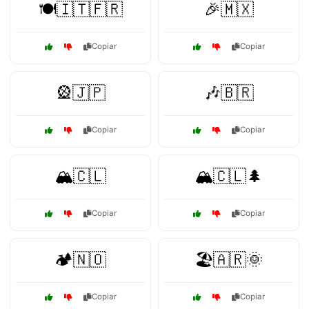
🍽️🇮🇹🇫🇷
🎉🇲🇽
Copiar
Copiar
🎡🇯🇵
🎶🇧🇷
Copiar
Copiar
🏔️🇨🇱
🏔️🇨🇱🌲
Copiar
Copiar
🏕️🇳🇴
🏖️🇦🇷🌞
Copiar
Copiar