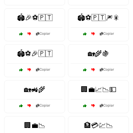
🏟️🎉⚽🇵🇹
🏟️⚽🇵🇹🎆🎇
Copiar
Copiar
🏟️⚽🎉🇵🇹
🏡🌾🍇
Copiar
Copiar
🏡🚜🌾
🏢💼📈📉💵
Copiar
Copiar
🏢💼📉
🏦💳💹📉