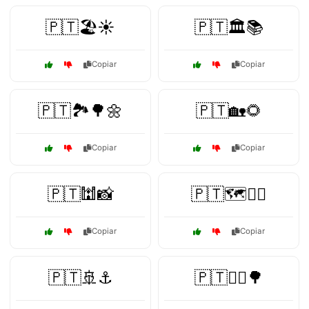
🇵🇹🏖️☀️
🇵🇹🏛️📚
Copiar
Copiar
🇵🇹🏞️🌳🌼
🇵🇹🏡🌻
Copiar
Copiar
🇵🇹🕍📸
🇵🇹🗺️🚶‍♂️
Copiar
Copiar
🇵🇹🚢⚓
🇵🇹🚴‍♂️🌳