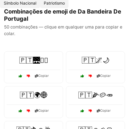
Símbolo Nacional
Patriotismo
Combinações de emoji de Da Bandeira De
Portugal
50 combinações — clique em qualquer uma para copiar e
colar.
🇵🇹🌉🚶‍♀️
🇵🇹🌌🌙
Copiar
Copiar
🇵🇹🌍🌐
🇵🇹🌽🥔🥕
Copiar
Copiar