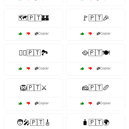
🗺️🇵🇹🏰
🚩🇵🇹🎉
Copiar
Copiar
🚶‍♂️🇵🇹🏞️
🥘🇵🇹🍽️
Copiar
Copiar
🦁🇵🇹⚔️
🧀🇵🇹🥖
Copiar
Copiar
🧑‍🎤🇵🇹🎸
🧳🇵🇹🌍