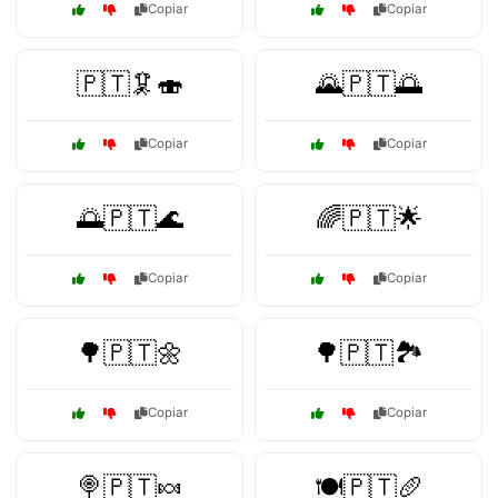
Copiar
Copiar
🇵🇹🦑🍣
🌄🇵🇹🌅
Copiar
Copiar
🌅🇵🇹🌊
🌈🇵🇹🌟
Copiar
Copiar
🌳🇵🇹🌼
🌳🇵🇹🏞️
Copiar
Copiar
🍭🇵🇹🍬
🍽️🇵🇹🥖