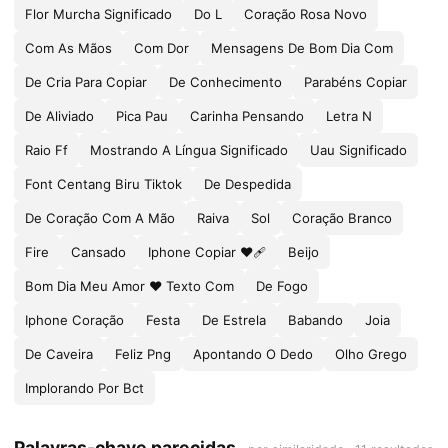
Flor Murcha Significado
Do L
Coração Rosa Novo
Com As Mãos
Com Dor
Mensagens De Bom Dia Com
De Cria Para Copiar
De Conhecimento
Parabéns Copiar
De Aliviado
Pica Pau
Carinha Pensando
Letra N
Raio Ff
Mostrando A Língua Significado
Uau Significado
Font Centang Biru Tiktok
De Despedida
De Coração Com A Mão
Raiva
Sol
Coração Branco
Fire
Cansado
Iphone Copiar ❤🩹
Beijo
Bom Dia Meu Amor ❤ Texto Com
De Fogo
Iphone Coração
Festa
De Estrela
Babando
Joia
De Caveira
Feliz Png
Apontando O Dedo
Olho Grego
Implorando Por Bct
Palavras-chave parecidas