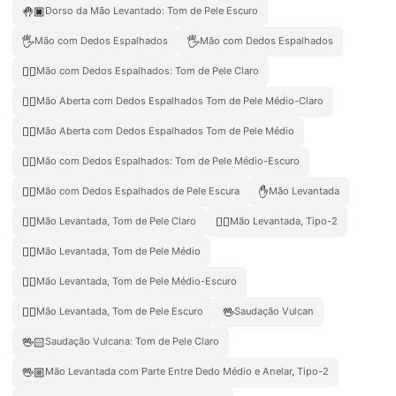
🤚🏿
Dorso da Mão Levantado: Tom de Pele Escuro
🖐️
🖐
Mão com Dedos Espalhados
Mão com Dedos Espalhados
🖐🏻
Mão com Dedos Espalhados: Tom de Pele Claro
🖐🏼
Mão Aberta com Dedos Espalhados Tom de Pele Médio-Claro
🖐🏽
Mão Aberta com Dedos Espalhados Tom de Pele Médio
🖐🏾
Mão com Dedos Espalhados: Tom de Pele Médio-Escuro
🖐🏿
✋
Mão com Dedos Espalhados de Pele Escura
Mão Levantada
✋🏻
✋🏼
Mão Levantada, Tom de Pele Claro
Mão Levantada, Tipo-2
✋🏽
Mão Levantada, Tom de Pele Médio
✋🏾
Mão Levantada, Tom de Pele Médio-Escuro
✋🏿
🖖
Mão Levantada, Tom de Pele Escuro
Saudação Vulcan
🖖🏻
Saudação Vulcana: Tom de Pele Claro
🖖🏼
Mão Levantada com Parte Entre Dedo Médio e Anelar, Tipo-2