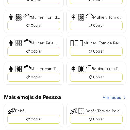
👩🏽‍🦳
👩🏽‍🦲
Mulher: Tom de Pele Médio, Cabelo Branco
Mulher: Tom de Pele Médio, Cabelo Branco
📋 Copiar
📋 Copiar
👩🏼‍🦱
👱🏼‍♀
Mulher: Pele Médio-Clara, Cabelo Branco
Mulher: Tom de Pele Médio-Claro
📋 Copiar
📋 Copiar
👩🏽‍🦱
👩🏿‍🦳
Mulher com Tom de Pele Médio e Cabelo Encaracolado
Mulher com Pele Escura e Cabelo Branco
📋 Copiar
📋 Copiar
Mais emojis de Pessoa
Ver todos →
👶
👶🏻
Bebê
Bebê: Tom de Pele Claro
📋 Copiar
📋 Copiar