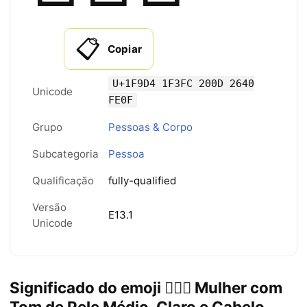
📋
Copiar
U+1F9D4 1F3FC 200D 2640
Unicode
FE0F
Grupo
Pessoas & Corpo
Subcategoria
Pessoa
Qualificação
fully-qualified
Versão
E13.1
Unicode
Significado do emoji 🧔🏼‍♀️ Mulher com
Tom de Pele Médio-Claro e Cabelo