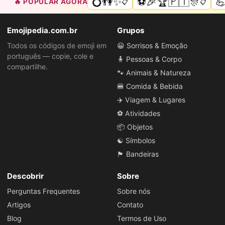
💍👫✨
⚽🎉🏆🇵🇹🎊

🔥 POPULAR AGORA
📋
📋
Emojipedia.com.br
Grupos
Todos os códigos de emoji em
😀 Sorrisos & Emoção
português — copie, cole e
🧍 Pessoas & Corpo
compartilhe.
🐾 Animais & Natureza
🍔 Comida & Bebida
✈️ Viagem & Lugares
⚽ Atividades
📦 Objetos
☯️ Símbolos
🏴 Bandeiras
Descobrir
Sobre
Perguntas Frequentes
Sobre nós
Artigos
Contato
Blog
Termos de Uso