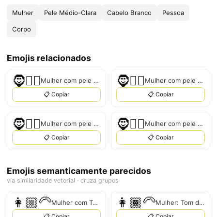
Mulher
Pele Médio-Clara
Cabelo Branco
Pessoa
Corpo
Emojis relacionados
🧔‍🏻‍‍‍♀‍️
🧔‍🏽‍‍‍♀‍️
Mulher com pele clara e cabelo branco
Mulher com pele de tom médio e cabelo branco
📋 Copiar
📋 Copiar
🧔‍🏾‍‍‍♀‍️
🧔‍🏿‍‍‍♀‍️
Mulher com pele de tom médio-escuro e cabelo branco
Mulher com pele escura e cabelo branco
📋 Copiar
📋 Copiar
Emojis semanticamente parecidos
via similaridade vetorial · cruza grupos
👩🏼‍🦳
👩🏾‍🦳
Mulher com Tom de Pele Médio-Claro e Cabelo Branco
Mulher: Tom de Pele Médio-Escuro, Cabelo Branco
📋 Copiar
📋 Copiar