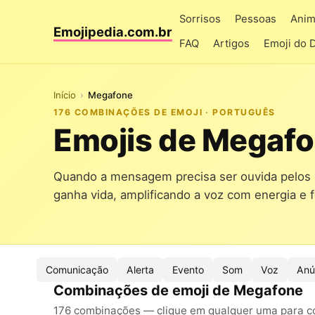
Sorrisos
Pessoas
Anim
Emojipedia.com.br
FAQ
Artigos
Emoji do 
Início
Megafone
176 COMBINAÇÕES DE EMOJI · PORTUGUÊS
Emojis de Megaf
Quando a mensagem precisa ser ouvida pelos 
ganha vida, amplificando a voz com energia e f
Comunicação
Alerta
Evento
Som
Voz
Anú
Combinações de emoji de Megafone
176 combinações — clique em qualquer uma para cop