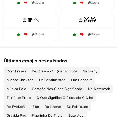
Copiar
Copiar
🪆🧵🪡
🪆🧸🎁
Copiar
Copiar
Últimos emojis pesquisados
Com Frases
De Coração O Que Significa
Germany
Michael Jackson
De Sentimentos
Eua Bandeira
Música Pelo
Coração Nos Olhos Significado
No Notebook
Telefone Preto
O Que Significa O Piscando O Olho
De Evolução
Bbb
Da Iphone
Da Felicidade
Gravida Png
Figurinha De Triste
Bate Aqui