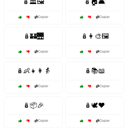
🪆🏛️🖼️
🪆🏠🛋️
Copiar
Copiar
🪆🏰🌉
🪆👩‍🎨🖼️
Copiar
Copiar
🪆👶👧👩👵
🪆📚📖
Copiar
Copiar
🪆📦🎉
🪆🕊️❤️
Copiar
Copiar