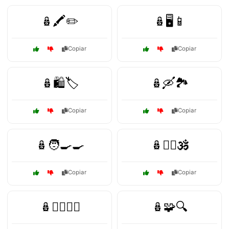
🪆🖍️✏️
🪆🖥️📱
Copiar
Copiar
🪆🛍️🏷️
🪆🛶🏞️
Copiar
Copiar
🪆🧑‍🍳🍳
🪆🧘‍♀️🕉️
Copiar
Copiar
🪆🧙‍♂️🧚‍♀️
🪆🧩🔍