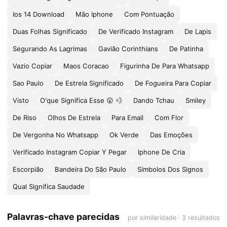
Ios 14 Download
Mão Iphone
Com Pontuação
Duas Folhas Significado
De Verificado Instagram
De Lapis
Segurando As Lagrimas
Gavião Corinthians
De Patinha
Vazio Copiar
Maos Coracao
Figurinha De Para Whatsapp
Sao Paulo
De Estrela Significado
De Fogueira Para Copiar
Visto
O'que Significa Esse 😮 💨
Dando Tchau
Smiley
De Riso
Olhos De Estrela
Para Email
Com Flor
De Vergonha No Whatsapp
Ok Verde
Das Emoções
Verificado Instagram Copiar Y Pegar
Iphone De Cria
Escorpião
Bandeira Do São Paulo
Símbolos Dos Signos
Qual Significa Saudade
Palavras-chave parecidas
por similaridade · 3 resultados