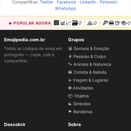
Compartilhar:
Twitter
·
Facebook
·
LinkedIn
·
Pinterest
·
WhatsApp
🏢📊📈🗃️
🙏
🍕🍔🍺🍻
🔥 POPULAR AGORA
📋
📋
📋
Emojipedia.com.br
Grupos
Todos os códigos de emoji em
😀 Sorrisos & Emoção
português — copie, cole e
🧍 Pessoas & Corpo
compartilhe.
🐾 Animais & Natureza
🍔 Comida & Bebida
✈️ Viagem & Lugares
⚽ Atividades
📦 Objetos
☯️ Símbolos
🏴 Bandeiras
Descobrir
Sobre