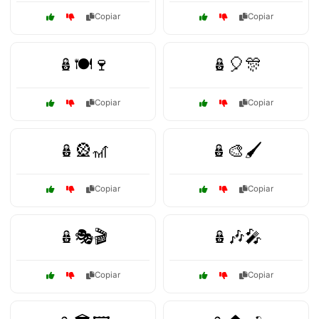
Copiar
Copiar
🪆🍽️🍷
🪆🎈🎊
Copiar
Copiar
🪆🎡🎢
🪆🎨🖌️
Copiar
Copiar
🪆🎭🎬
🪆🎶🎤
Copiar
Copiar