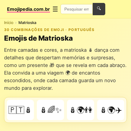
☰
Emojipedia.com.br
🔍
Início
Matrioska
30 COMBINAÇÕES DE EMOJI · PORTUGUÊS
Emojis de Matrioska
Entre camadas e cores, a matrioska 🪆 dança com
detalhes que despertam memórias e surpresas,
como um presente 🎁 que se revela em cada abraço.
Ela convida a uma viagem 🌍 de encantos
escondidos, onde cada camada guarda um novo
mundo para explorar.
🇵🇹🪆
🪆🌈✨
🪆🌍👫
🪆🌍✈️