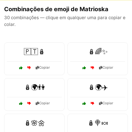
Combinações de emoji de Matrioska
30 combinações — clique em qualquer uma para copiar e
colar.
🇵🇹🪆
🪆🌈✨
Copiar
Copiar
🪆🌍👫
🪆🌍✈️
Copiar
Copiar
🪆🌸🌼
🪆🍭🍬