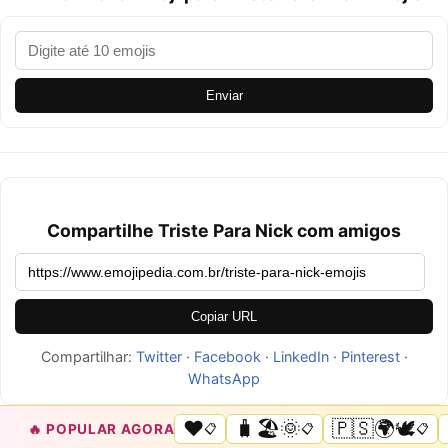
Enviar
Compartilhe Triste Para Nick com amigos
Copiar URL
Compartilhar:
Twitter
·
Facebook
·
LinkedIn
·
Pinterest
·
WhatsApp
❤️
🧳🏖️🌞
🇵🇸🌍🕊️
🔥 POPULAR AGORA
📋
📋
📋