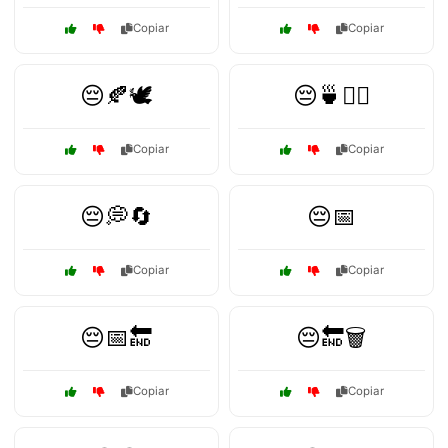
Copiar
Copiar
😔🍂🕊️
😔🍵🧘‍♀️
Copiar
Copiar
😔💭🔄
😔📅
Copiar
Copiar
😔📅🔚
😔🔚🗑️
Copiar
Copiar