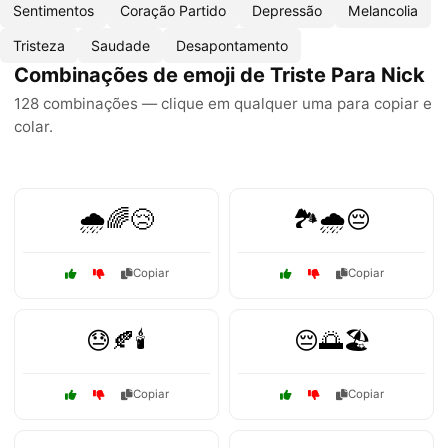
Sentimentos
Coração Partido
Depressão
Melancolia
Tristeza
Saudade
Desapontamento
Combinações de emoji de Triste Para Nick
128 combinações — clique em qualquer uma para copiar e
colar.
🌧️🌈😢
🏞️🌧️😔
Copiar
Copiar
😓🍂🕯️
😔🌅🏖️
Copiar
Copiar