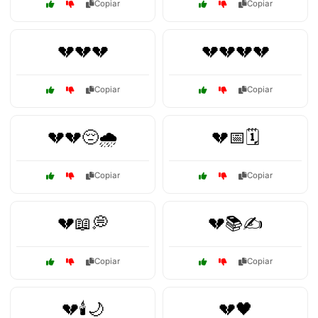
Copiar
Copiar
💔💔💔
💔💔💔💔
Copiar
Copiar
💔💔😔🌧️
💔📅🗓️
Copiar
Copiar
💔📖💭
💔📚✍️
Copiar
Copiar
💔🕯️🌙
💔🖤