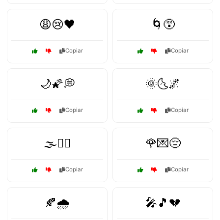
😩😢🖤
🌀😵
Copiar
Copiar
🌙🌠💭
🌞🌜🌌
Copiar
Copiar
🌫️🏴‍☠️
🌹💌😔
Copiar
Copiar
🍂🌧️
🎤🎵💔