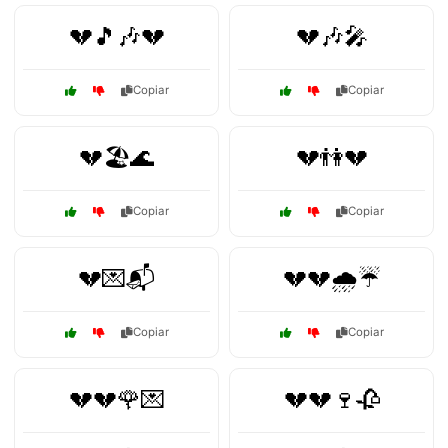
💔🎵🎶💔
💔🎶🎤
Copiar
Copiar
💔🏖️🌊
💔👫💔
Copiar
Copiar
💔💌📬
💔💔🌧️☔
Copiar
Copiar
💔💔🌹💌
💔💔🍷🥀