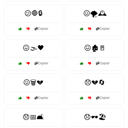
😕🛑🔒
😖🌪️🕰️
Copiar
Copiar
😖🌫️🖤
😖🏚️🚪
Copiar
Copiar
😖🗑️💔
😞💔🔄
Copiar
Copiar
😞📅🛋️
😞🕶️🏖️