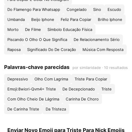
Do Flamengo Para Whatsapp
Congelado
Sino
Escudo
Umbanda
Beijo Iphone
Feliz Para Copiar
Brilho Iphone
Morto
De Filme
Símbolo Educação Física
Piscando O Olho O Que Significa
De Relacionamento Sério
Raposa
Significado Do De Coração
Música Com Resposta
Palavras-chave parecidas
por similaridade · 10 resultados
Depressivo
Olho Com Lagrima
Triste Para Copiar
Emoji:8wiori-Qvm4= Triste
De Decepcionado
Triste
Com Olho Cheio De Lágrima
Carinha De Choro
De Carinha Triste
Da Tristeza
Enviar Novo Emoji para Triste Para Nick Emojis