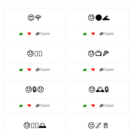
😍🌹
😓🌑🌊
Copiar
Copiar
😓🏃‍♂️
😓📺🍕
Copiar
Copiar
😓🔒😞
😓🕰️🔒
Copiar
Copiar
😓🚶‍♀️🌅
😔🌌🚪