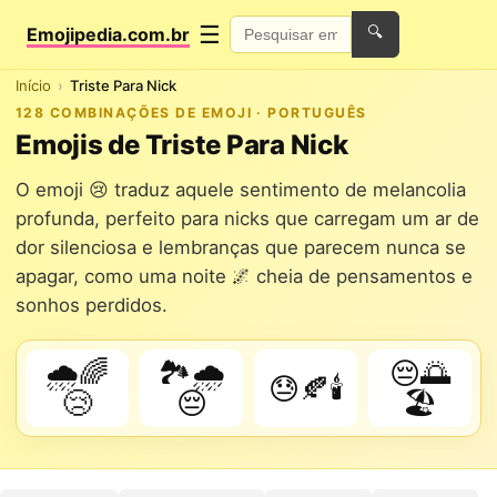
☰
Emojipedia.com.br
🔍
Início
Triste Para Nick
128 COMBINAÇÕES DE EMOJI · PORTUGUÊS
Emojis de Triste Para Nick
O emoji 😢 traduz aquele sentimento de melancolia
profunda, perfeito para nicks que carregam um ar de
dor silenciosa e lembranças que parecem nunca se
apagar, como uma noite 🌌 cheia de pensamentos e
sonhos perdidos.
🌧️🌈
🏞️🌧️
😔🌅
😓🍂🕯️
😢
😔
🏖️