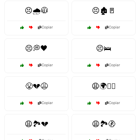
😣🌧️🧥
😣🏚️🚪
Copiar
Copiar
😣💭🖤
😣🛌
Copiar
Copiar
😤💔😩
😩🌍🚶‍♂️
Copiar
Copiar
😩🏞️💔
😩🏞️🚷