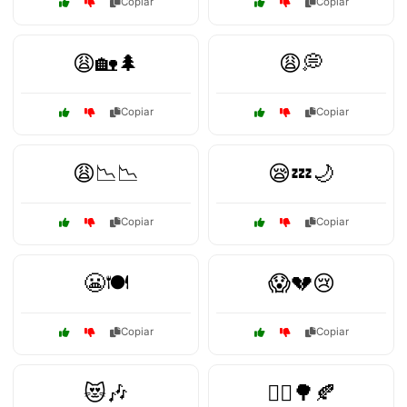
Copiar
Copiar
😩🏡🌲
😩💭
Copiar
Copiar
😩📉📉
😪💤🌙
Copiar
Copiar
😬🍽️
😱💔😢
Copiar
Copiar
😻🎶
🚶‍♂️🌳🍂