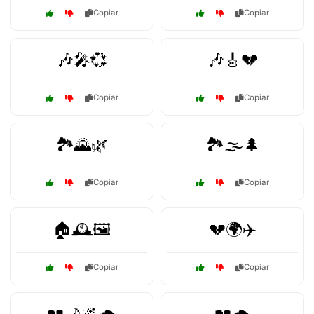
Copiar
Copiar
🎶🎤💞
🎶🎸💔
Copiar
Copiar
🏞️🌄🌿
🏞️🌫️🌲
Copiar
Copiar
🏠🕰️🖼️
💔🌍✈️
Copiar
Copiar