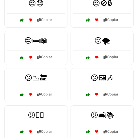
😔😓
😔🚫🔒
Copiar
Copiar
😔🛏️📖
😕🌪️
Copiar
Copiar
😕📉🔚
😕🖼️🎶
Copiar
Copiar
😕🚶‍♀️
😕🛋️📚
Copiar
Copiar