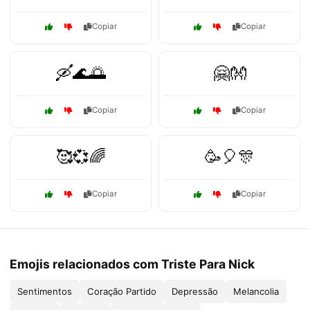
Copiar
Copiar
🛶🌊🌅
🤗👐
Copiar
Copiar
🥰💞🌈
🥳🎈🎊
Copiar
Copiar
Emojis relacionados com Triste Para Nick
Sentimentos
Coração Partido
Depressão
Melancolia