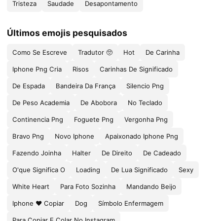
Tristeza
Saudade
Desapontamento
Últimos emojis pesquisados
Como Se Escreve
Tradutor 🥺
Hot
De Carinha
Iphone Png Cria
Risos
Carinhas De Significado
De Espada
Bandeira Da França
Silencio Png
De Peso Academia
De Abobora
No Teclado
Continencia Png
Foguete Png
Vergonha Png
Bravo Png
Novo Iphone
Apaixonado Iphone Png
Fazendo Joinha
Halter
De Direito
De Cadeado
O'que Significa O
Loading
De Lua Significado
Sexy
White Heart
Para Foto Sozinha
Mandando Beijo
Iphone ❤️ Copiar
Dog
Símbolo Enfermagem
Para Copiar E Colar No Instagram