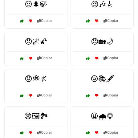
😔🌲🍃
😔🎶🎸
Copiar
Copiar
😞🌌🌠
😞🏡🌙
Copiar
Copiar
😟💭🌌
😢📚🖋️
Copiar
Copiar
😢🖼️🏞️
😩🌧️🌻
Copiar
Copiar