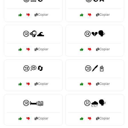
Copiar
Copiar
😢🎧🌊
😢💔🗣️
Copiar
Copiar
😢💭🔄
😢🖊️📓
Copiar
Copiar
😢🛏️📖
😣🌧️🗣️
Copiar
Copiar