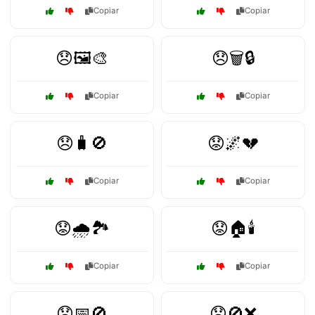
Copiar
Copiar
😞🖼️🎨
😞🗑️🔒
Copiar
Copiar
😞🧳🚫
😟🌌💔
Copiar
Copiar
😟🌧️🏞️
😟🏠🕯️
Copiar
Copiar
😟📅🚫
😟🚫❌