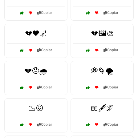
Copiar
Copiar
💔🖤🌌
💔🖼️🎨
Copiar
Copiar
💔😞🌧️
💭🌀🌪️
Copiar
Copiar
📉😖
📖🖋️🌌
Copiar
Copiar