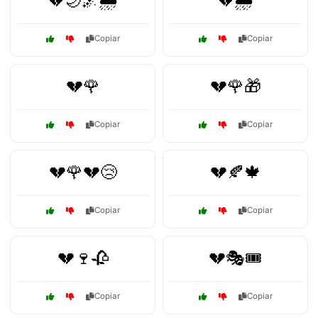
💔🌙🌌🌧️
💔🌧️
Copiar
Copiar
💔🌹
💔🌹🎁
Copiar
Copiar
💔🌹💔😢
💔🍂🍁
Copiar
Copiar
💔🍷🥀
💔🎭🎟️
Copiar
Copiar