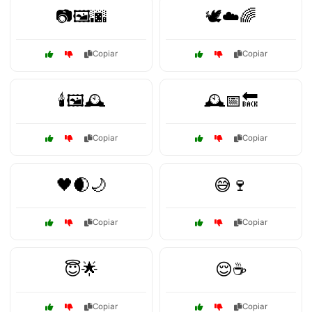
📷🖼️🌆
🕊️☁️🌈
Copiar
Copiar
🕯️🖼️🕰️
🕰️📅🔙
Copiar
Copiar
🖤🌒🌙
😅🍷
Copiar
Copiar
😇🌟
😌☕
Copiar
Copiar