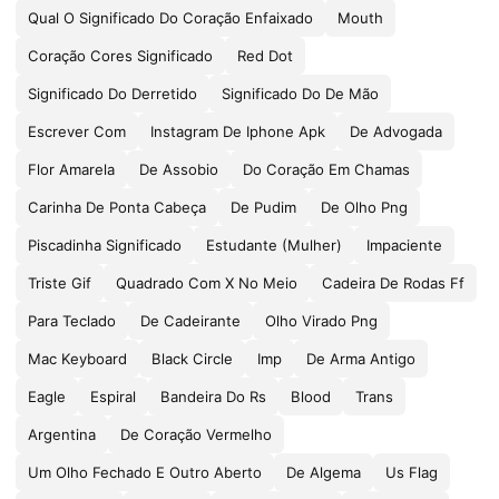
Qual O Significado Do Coração Enfaixado
Mouth
Coração Cores Significado
Red Dot
Significado Do Derretido
Significado Do De Mão
Escrever Com
Instagram De Iphone Apk
De Advogada
Flor Amarela
De Assobio
Do Coração Em Chamas
Carinha De Ponta Cabeça
De Pudim
De Olho Png
Piscadinha Significado
Estudante (Mulher)
Impaciente
Triste Gif
Quadrado Com X No Meio
Cadeira De Rodas Ff
Para Teclado
De Cadeirante
Olho Virado Png
Mac Keyboard
Black Circle
Imp
De Arma Antigo
Eagle
Espiral
Bandeira Do Rs
Blood
Trans
Argentina
De Coração Vermelho
Um Olho Fechado E Outro Aberto
De Algema
Us Flag