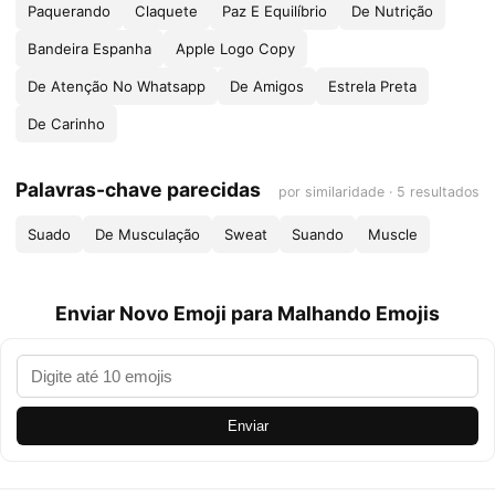
Paquerando
Claquete
Paz E Equilíbrio
De Nutrição
Bandeira Espanha
Apple Logo Copy
De Atenção No Whatsapp
De Amigos
Estrela Preta
De Carinho
Palavras-chave parecidas
por similaridade · 5 resultados
Suado
De Musculação
Sweat
Suando
Muscle
Enviar Novo Emoji para Malhando Emojis
Enviar