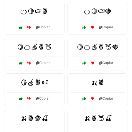
🍊🍋🍉🍍
🍊🍋🍉🍓
Copiar
Copiar
🍋🍊🍏🍍🍑
🍋🍊🍏🍍🍑🍓
Copiar
Copiar
🍋🍏🍍🍉
🍌🍍
Copiar
Copiar
🍌🍍🍇🍒
🍌🍍🍑🍒