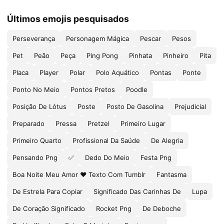
Últimos emojis pesquisados
Perseverança
Personagem Mágica
Pescar
Pesos
Pet
Peão
Peça
Ping Pong
Pinhata
Pinheiro
Pita
Placa
Player
Polar
Polo Aquático
Pontas
Ponte
Ponto No Meio
Pontos Pretos
Poodle
Posição De Lótus
Poste
Posto De Gasolina
Prejudicial
Preparado
Pressa
Pretzel
Primeiro Lugar
Primeiro Quarto
Profissional Da Saúde
De Alegria
Pensando Png
✅
Dedo Do Meio
Festa Png
Boa Noite Meu Amor ❤ Texto Com Tumblr
Fantasma
De Estrela Para Copiar
Significado Das Carinhas De
Lupa
De Coração Significado
Rocket Png
De Deboche