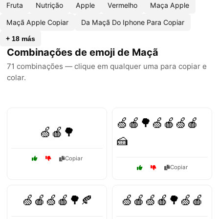
Fruta
Nutrição
Apple
Vermelho
Maça Apple
Maçã Apple Copiar
Da Maçã Do Iphone Para Copiar
+ 18 más
Combinações de emoji de Maçã
71 combinações — clique em qualquer uma para copiar e
colar.
🍏🍎🌳🍏🍎🍏🍎
🍏🍎🌳
🍰
Copiar
Copiar
🍏🍎🍏🍎🌳🍂
🍏🍎🍏🍎🌳🍏🍎