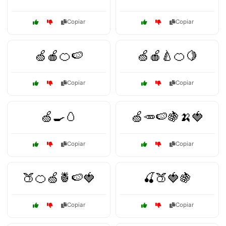
Copiar
Copiar
🍏🍎🍊🍉
🍏🍎🍐🍊🍋
Copiar
Copiar
🍏🍳🥚
🍏🥕🍉🍇🍌🍓
Copiar
Copiar
🍑🍊🍏🍍🍉🍓
🍒🍑🍓🍇
Copiar
Copiar