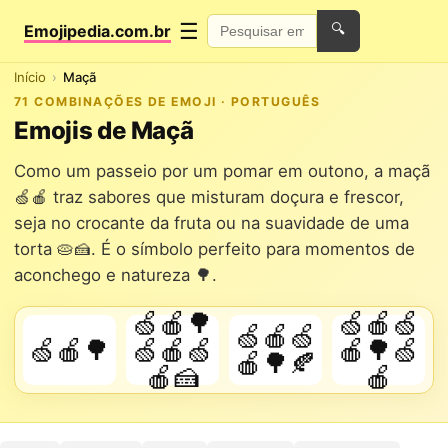
☰
Emojipedia.com.br
🔍
Início
Maçã
71 COMBINAÇÕES DE EMOJI · PORTUGUÊS
Emojis de Maçã
Como um passeio por um pomar em outono, a maçã
🍏🍎 traz sabores que misturam doçura e frescor,
seja no crocante da fruta ou na suavidade de uma
torta 🥧🍰. É o símbolo perfeito para momentos de
aconchego e natureza 🌳.
🍏🍎🌳
🍏🍎🍏
🍏🍎🍏
🍏🍎🌳
🍏🍎🍏
🍎🌳🍏
🍎🌳🍂
🍎🍰
🍎