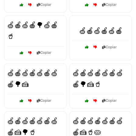
Copiar
Copiar
🍏🍎🍏🍎🌳🍏🍎
🍏🍎🍏🍎🍏🍎
🥤
Copiar
Copiar
🍏🍎🍏🍎🍏🍎🍏
🍏🍎🍏🍎🍏🍎🍏
🍎🌳🍰
🍎🌳🍰🥤
Copiar
Copiar
🍏🍎🍏🍎🍏🍎🍏
🍏🍎🍏🍎🍏🍎🍏
🍎🍰🌳🥤
🍎🍰🥤🥧