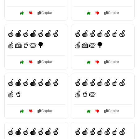
Copiar
Copiar
🍏🍎🍏🍎🍏🍎🍏
🍏🍎🍏🍎🍏🍎🍏
🍎🍰🥤🥧🌳
🍎🍰🥧🌳
Copiar
Copiar
🍏🍎🍏🍎🍏🍎🍏
🍏🍎🍏🍎🍏🍎🍏
🍎🥤
🍎🥤🥧
Copiar
Copiar
🍏🍎🍏🍎🍏🍎🍏
🍏🍎🍏🍎🍏🍎🍏