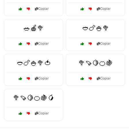
Copiar
Copiar
🥗🍎🥦
🥙🍗🍚🥦
Copiar
Copiar
🥙🍗🍚🥦🍅
🥦🍠🍋🍊🍇
Copiar
Copiar
🥦🍠🍋🍊🍇🥭
Copiar