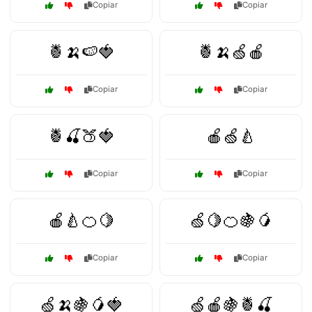
Copiar
Copiar
🍍🍌🍉🍓
🍍🍌🍏🍎
Copiar
Copiar
🍍🍒🍑🍓
🍎🍏🍐
Copiar
Copiar
🍎🍐🍊🍋
🍏🍋🍊🍇🥭
Copiar
Copiar
🍏🍌🍇🥭🍓
🍏🍎🍇🍍🍒