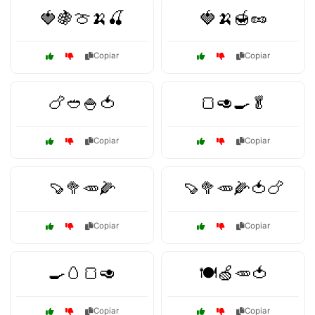
🍓🍇🍈🍌🍒
🍓🍌🍯🥜
Copiar
Copiar
🍗🥙🍚🍅
🍞🥑🍳🥬
Copiar
Copiar
🍠🥦🥕🌽
🍠🥦🥕🌽🍅🍗
Copiar
Copiar
🍳🥚🍞🥑
🍽️🍏🥕🍅
Copiar
Copiar