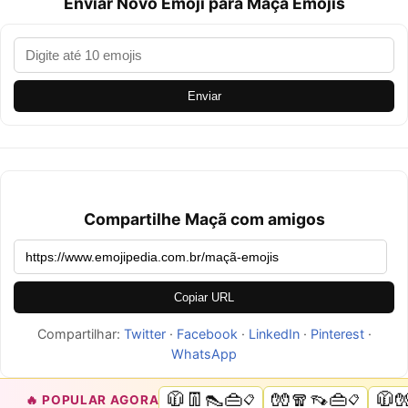
Enviar Novo Emoji para Maçã Emojis
Enviar
Compartilhe Maçã com amigos
Copiar URL
Compartilhar:
Twitter
·
Facebook
·
LinkedIn
·
Pinterest
·
WhatsApp
🧥👖👠👜
🧤🧣👡👜
🧥
🔥 POPULAR AGORA
📋
📋