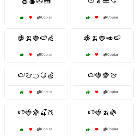
🍏🍎🥧🍰
🍅🥬🥒🍠
Copiar
Copiar
🍇🍌🍓🍉🍏
🍇🍌🍓🥑🍉
Copiar
Copiar
🍉🍈🍊🍋🍏
🍉🍓🍇🍈
Copiar
Copiar
🍉🍓🍇🍒🍑
🍉🍓🍌🍇
Copiar
Copiar