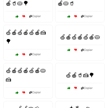
🍎🥤🥧🌳
🍎🥧🥤
Copiar
Copiar
🍏🍎🍏🍎🍏🍎🍰
🍏🍎🍏🍎🍏🍎🥧
🌳
Copiar
Copiar
🍏🍎🍏🍎🍏🍎🥧
🍏🍎🥤🍰🌳
🍰
Copiar
Copiar