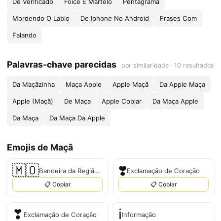
De Verificado
Foice E Martelo
Pentagrama
Mordendo O Labio
De Iphone No Android
Frases Com
Falando
Palavras-chave parecidas
por similaridade · 10 resultados
Da Maçãzinha
Maça Apple
Apple Maçã
Da Apple Maça
Apple (Maçã)
De Maça
Apple Copiar
Da Maça Apple
Da Maça
Da Maça Da Apple
Emojis de Maçã
🇲🇴
❣️
Bandeira da Região Administrativa Especial de Macau da China
Exclamação de Coração
📋 Copiar
📋 Copiar
❣
ℹ️
Exclamação de Coração
Informação