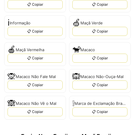
📋 Copiar
📋 Copiar
ℹ
🍏
Informação
Maçã Verde
📋 Copiar
📋 Copiar
🍎
🐒
Maçã Vermelha
Macaco
📋 Copiar
📋 Copiar
🙊
🙉
Macaco Não Fale Mal
Macaco Não-Ouça-Mal
📋 Copiar
📋 Copiar
🙈
❕
Macaco Não Vê o Mal
Marca de Exclamação Branca
📋 Copiar
📋 Copiar