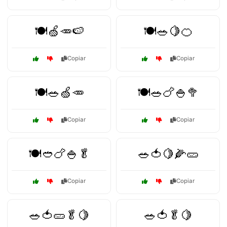
🍽️🍏🥕🍉
🍽️🥗🍋🍊
Copiar
Copiar
🍽️🥗🍏🥕
🍽️🥗🍗🍚🥦
Copiar
Copiar
🍽️🥙🍗🍚🥬
🥗🍅🍋🌽🥒
Copiar
Copiar
🥗🍅🥒🥬🍋
🥗🍅🥬🍋