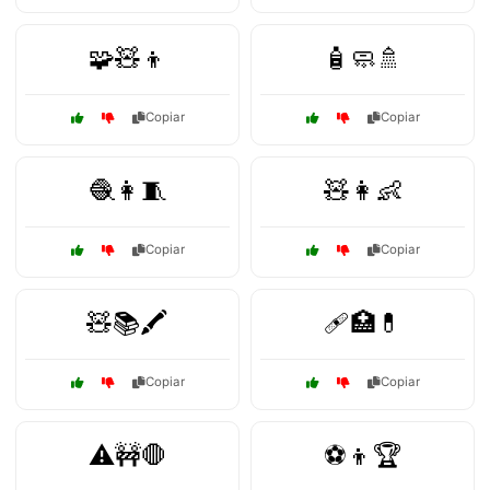
🧩🧸👦
🧴🧼🚿
Copiar
Copiar
🧶👩🧵
🧸👩👶
Copiar
Copiar
🧸📚🖍️
🩹🏥💊
Copiar
Copiar
⚠️🚧🛑
⚽👦🏆