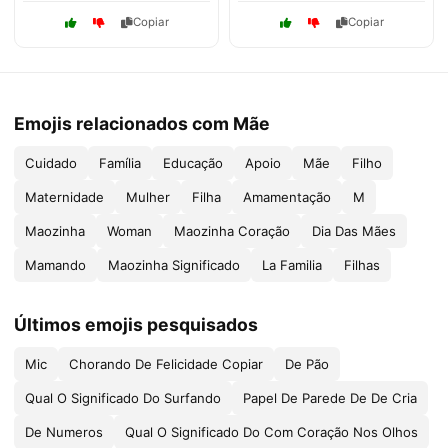
Copiar
Copiar
Emojis relacionados com Mãe
Cuidado
Família
Educação
Apoio
Mãe
Filho
Maternidade
Mulher
Filha
Amamentação
M
Maozinha
Woman
Maozinha Coração
Dia Das Mães
Mamando
Maozinha Significado
La Familia
Filhas
Últimos emojis pesquisados
Mic
Chorando De Felicidade Copiar
De Pão
Qual O Significado Do Surfando
Papel De Parede De De Cria
De Numeros
Qual O Significado Do Com Coração Nos Olhos