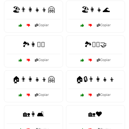
🏖️👨‍👩‍👧‍👦🤗
🏖️👩👧🌊
Copiar
Copiar
🏞️👩🚶‍♀️
🏞️🧗‍♂️🤝
Copiar
Copiar
🏠👨‍👩‍👧‍👦🤗
🏠🔒👨‍👩‍👧‍👦
Copiar
Copiar
🏡👩🛋️
🏡❤️