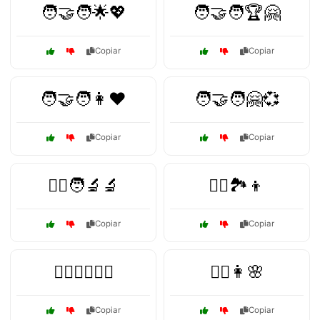
🧑‍🤝‍🧑🌟💖
🧑‍🤝‍🧑🏆🤗
Copiar
Copiar
🧑‍🤝‍🧑👩❤️
🧑‍🤝‍🧑🤗💞
Copiar
Copiar
🧑‍⚕️🧑‍🔬🔬
🧗‍♂️🏞️👦
Copiar
Copiar
🧗‍♂️🚴‍♀️🏊‍♂️
🧘‍♀️👩🌸
Copiar
Copiar