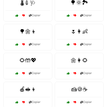
🌡️💉🩺
🌳🌞🏞️
Copiar
Copiar
🌳🌼👦
🌷👩👶
Copiar
Copiar
🌻🤲💖
🌼👩🌻
Copiar
Copiar
🍎🥪👦
🍰🍪☕
Copiar
Copiar