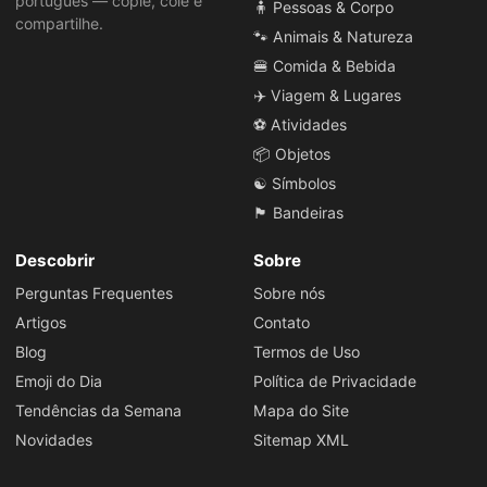
português — copie, cole e
🧍 Pessoas & Corpo
compartilhe.
🐾 Animais & Natureza
🍔 Comida & Bebida
✈️ Viagem & Lugares
⚽ Atividades
📦 Objetos
☯️ Símbolos
🏴 Bandeiras
Descobrir
Sobre
Perguntas Frequentes
Sobre nós
Artigos
Contato
Blog
Termos de Uso
Emoji do Dia
Política de Privacidade
Tendências da Semana
Mapa do Site
Novidades
Sitemap XML