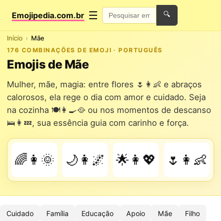
☰
Emojipedia.com.br
🔍
Início
Mãe
176 COMBINAÇÕES DE EMOJI · PORTUGUÊS
Emojis de Mãe
Mulher, mãe, magia: entre flores 🌷👩👶 e abraços
calorosos, ela rege o dia com amor e cuidado. Seja
na cozinha 🍽️👩‍🍳🥘 ou nos momentos de descanso
🛌👩💤, sua essência guia com carinho e força.
🌈👩🌞
🌙👩🌌
🌟👩💖
🌷👩👶
Cuidado
Família
Educação
Apoio
Mãe
Filho