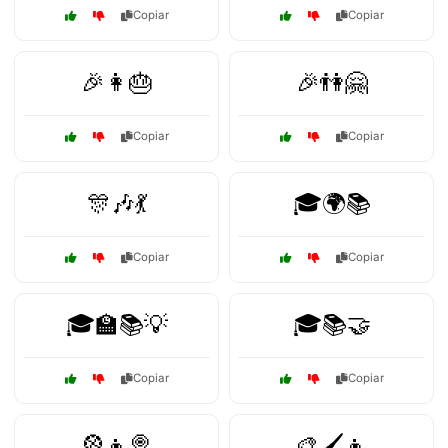
Copiar
Copiar
🎉👩🎂
🎉👫🤗
Copiar
Copiar
🎊🎶💃
🎓🌍📚
Copiar
Copiar
🎓🏫📚💡
🎓📚🤝
Copiar
Copiar
🎡👦🍭
🎨🖌️👦