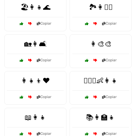
🏖️👩👧🌊
🏞️👩🚶‍♀️
Copiar
Copiar
🏡👩🛋️
👩‍🎨🎨
Copiar
Copiar
👩‍👧‍👦❤️
👩‍❤️‍👨👶👩‍👧
Copiar
Copiar
📖👩👧
📚👩‍🏫👧
Copiar
Copiar