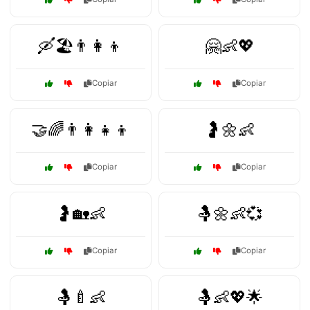
🛶🏖️👨‍👩‍👦
🤗👶💖
Copiar
Copiar
🤝🌈👨‍👩‍👧‍👦
🤰🌼👶
Copiar
Copiar
🤰🏡👶
🤱🌼👶💞
Copiar
Copiar
🤱🍼👶
🤱👶💖🌟