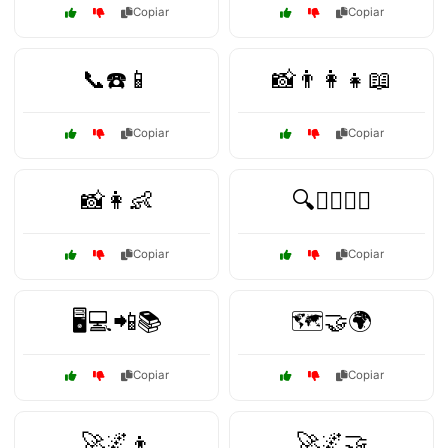
Copiar
Copiar
📞☎️📱
📸👨‍👩‍👧📖
Copiar
Copiar
📸👩👶
🔍🕵️‍♂️🕵️‍♀️
Copiar
Copiar
🖥️💻📲📚
🗺️🤝🌍
Copiar
Copiar
🚀🌌👦
🚀🌌🤝