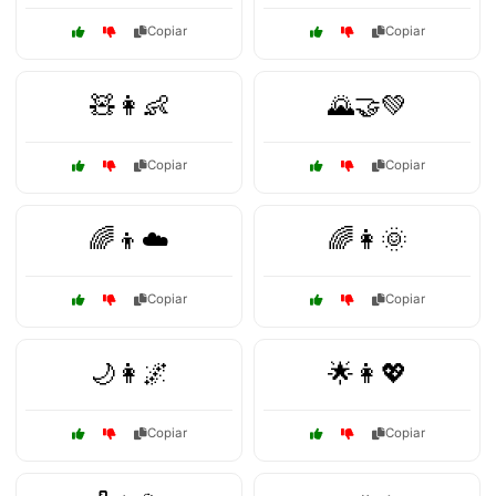
Copiar
Copiar
🧸👩👶
🌄🤝💚
Copiar
Copiar
🌈👦☁️
🌈👩🌞
Copiar
Copiar
🌙👩🌌
🌟👩💖
Copiar
Copiar