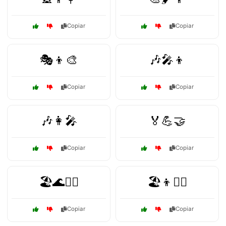
Copiar
Copiar
🎭👦🎨
🎶🎤👦
Copiar
Copiar
🎶👩🎤
🏅💪🤝
Copiar
Copiar
🏖️🌊🏊‍♂️
🏖️👦🏄‍♂️
Copiar
Copiar