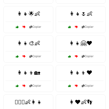
👩‍👧🌟👶
👩‍👧🌷👶
Copiar
Copiar
👩‍👧🎨👶
👩‍👧🤗❤️
Copiar
Copiar
👩‍👧‍👦🏡
👩‍👧‍👦❤️
Copiar
Copiar
👩‍❤️‍👨👶👩‍👧
👩❤️👶👣