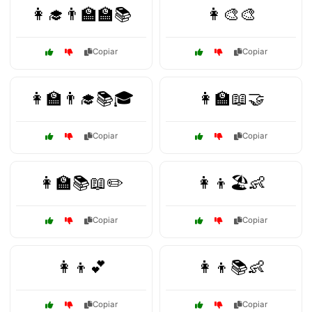
👩‍🎓👨‍🏫🏫📚
👩‍🎨🎨
Copiar
Copiar
👩‍🏫👨‍🎓📚🎓
👩‍🏫📖🤝
Copiar
Copiar
👩‍🏫📚📖✏️
👩‍👦🏖️👶
Copiar
Copiar
👩‍👦💕
👩‍👦📚👶
Copiar
Copiar