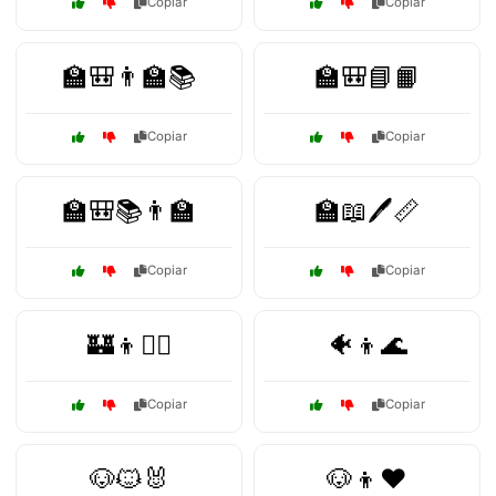
Copiar
Copiar
🏫🎒👨‍🏫📚
🏫🎒📘📙
Copiar
Copiar
🏫🎒📚👨‍🏫
🏫📖🖊️📏
Copiar
Copiar
🏰👦🧙‍♂️
🐠👦🌊
Copiar
Copiar
🐶🐱🐰
🐶👦❤️