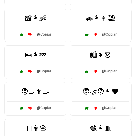
📸👩👶
🚗👩👧🏖️
Copiar
Copiar
🛌👩💤
🛍️👩👗
Copiar
Copiar
🧑‍🍳👩🍳
🧑‍🤝‍🧑👩❤️
Copiar
Copiar
🧘‍♀️👩🌸
🧶👩🧵