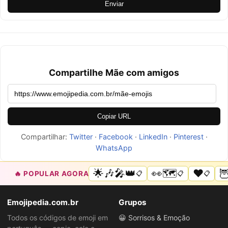
Enviar
Compartilhe Mãe com amigos
Copiar URL
Compartilhar:
Twitter
·
Facebook
·
LinkedIn
·
Pinterest
·
WhatsApp
🌟🎶🎤👑
👀🗺️
❤️

🔥 POPULAR AGORA
📋
📋
📋
Emojipedia.com.br
Grupos
Todos os códigos de emoji em
😀 Sorrisos & Emoção