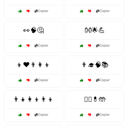
Copiar
Copiar
👀🧠🤔
👐🌟💪
Copiar
Copiar
👦❤️👨‍👩‍👦
👨‍🎓🧠📚
Copiar
Copiar
👨‍👧👩‍👦👨‍👦
👨‍⚕️💊🤲
Copiar
Copiar