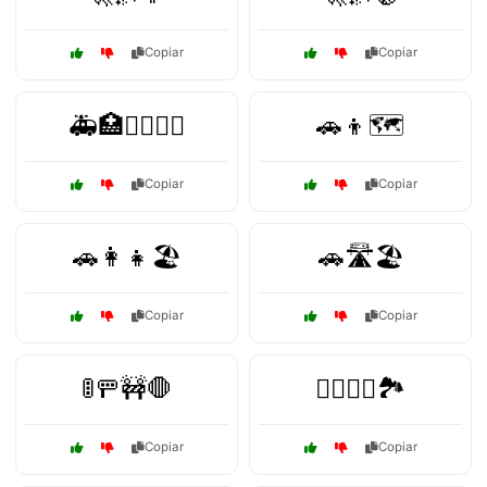
Copiar
Copiar
🚑🏥👨‍⚕️👩‍⚕️
🚗👦🗺️
Copiar
Copiar
🚗👩👧🏖️
🚗🛣️🏖️
Copiar
Copiar
🚦🚥🚧🛑
🚴‍♀️🚴‍♂️🏞️
Copiar
Copiar