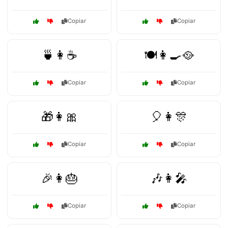
Copiar
Copiar
🍵👩☕
🍽️👩‍🍳🥘
Copiar
Copiar
🎁👩🎀
🎈👩🎊
Copiar
Copiar
🎉👩🎂
🎶👩🎤
Copiar
Copiar