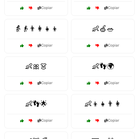
Copiar
Copiar
👵👴👨‍👩‍👧‍👦
👶🍏🥗
Copiar
Copiar
👶🎀👗
👶👣🌍
Copiar
Copiar
👶👣🌟
👶👦👧👨👩
Copiar
Copiar