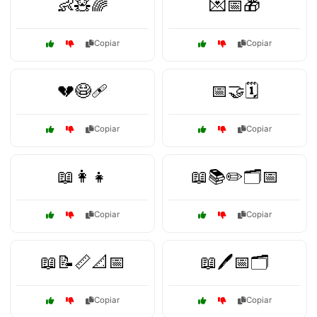
👶🧸🌈
💌📅🎁
Copiar
Copiar
💔😷🩹
📅🤝🗓️
Copiar
Copiar
📖👩👧
📖📚✏️🗂️📅
Copiar
Copiar
📖📝📏📐📅
📖🖊️📅🗂️
Copiar
Copiar