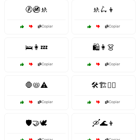
🚷🚳🚸
🚸🛴👦
Copiar
Copiar
🛌👩💤
🛍️👩👗
Copiar
Copiar
🛑📛⚠️
🛠️🏗️👷‍♂️
Copiar
Copiar
🛡️🤝🕊️
🛶🌊👦
Copiar
Copiar