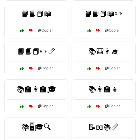
📘📙📕📖
📘📙📕📖✏️
Copiar
Copiar
📘📙📕✏️📏
📚🎒👩‍🎓
Copiar
Copiar
📚🏫👩‍🏫🎓
📚👩‍🏫👧
Copiar
Copiar
📚🖥️🎓🔍
📝📖📚📏