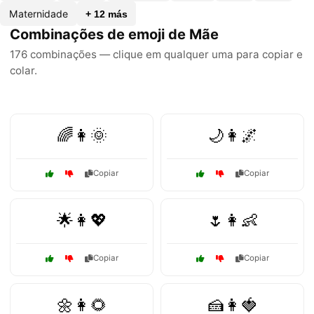
Maternidade
+ 12 más
Combinações de emoji de Mãe
176 combinações — clique em qualquer uma para copiar e
colar.
🌈👩🌞
🌙👩🌌
Copiar
Copiar
🌟👩💖
🌷👩👶
Copiar
Copiar
🌼👩🌻
🍰👩🍓