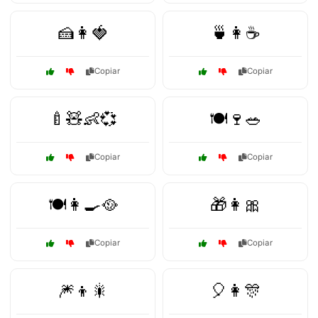
🍰👩🍓
🍵👩☕
Copiar
Copiar
🍼🧸👶💞
🍽️🍷🥗
Copiar
Copiar
🍽️👩‍🍳🥘
🎁👩🎀
Copiar
Copiar
🎆👦🎇
🎈👩🎊