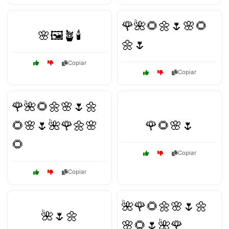
🌹🌺🌻🌼🌷🌸🌻
🌸🖼️🪴🕯️
🌼🌷
Copiar
Copiar
🌹🌺🌻🌼🌸🌷🌼
🌻🌸🌷🌺🌹🌼🌸
🌹🌻🌸🌷
🌻
Copiar
Copiar
🌺🌹🌻🌼🌸🌷🌼
🌺🌷🌼
🌸🌻🌷🌺🌹