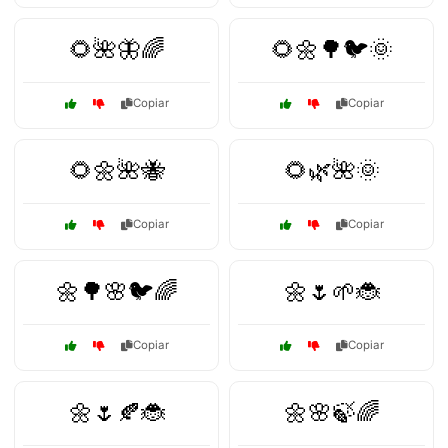
🌻🌺🦋🌈
🌻🌼🌳🐦🌞
Copiar
Copiar
🌻🌼🌺🐝
🌻🌿🌺🌞
Copiar
Copiar
🌼🌳🌸🐦🌈
🌼🌷🌱🐞
Copiar
Copiar
🌼🌷🍂🐞
🌼🌸🍃🌈