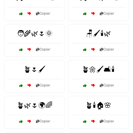
Copiar
Copiar
🧑‍🌾🌿🌷🌞
🪑🖌️🕯️🌿
Copiar
Copiar
🪴🌷🖌️
🪴🌼🖌️🛋️🕯️
Copiar
Copiar
🪴🌿🌷🌍🌈
🪴🕯️🏠🌸
Copiar
Copiar