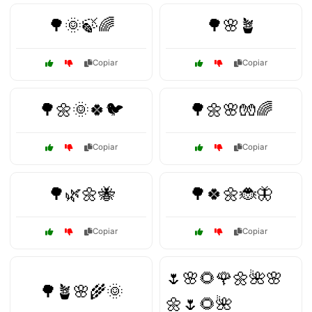
🌳🌞🍃🌈
🌳🌸🪴
Copiar
Copiar
🌳🌼🌞🍀🐦
🌳🌼🌸🧤🌈
Copiar
Copiar
🌳🌿🌼🐝
🌳🍀🌼🐞🦋
Copiar
Copiar
🌷🌸🌻🌹🌼🌺🌸
🌳🪴🌸🌾🌞
🌼🌷🌻🌺