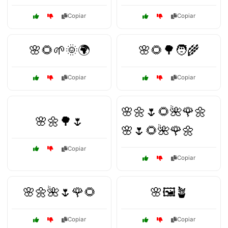
Copiar
Copiar
🌸🌻🌱🌞🌍
🌸🌻🌳🧑‍🌾
Copiar
Copiar
🌸🌼🌷🌻🌺🌹🌼
🌸🌼🌳🌷
🌸🌷🌻🌺🌹🌼
Copiar
Copiar
🌸🌼🌺🌷🌹🌻
🌸🖼️🪴
Copiar
Copiar