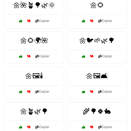
🌼🌺🪴🌳🌿🌞
🌼🌻
Copiar
Copiar
🌼🌻🌍🌺
🌼🐦🌱🌿🌳
Copiar
Copiar
🌼🖼️🕯️
🌼🖼️🛋️
Copiar
Copiar
🌼🪴🌿🌳
🌾🌳🍀🐇
Copiar
Copiar