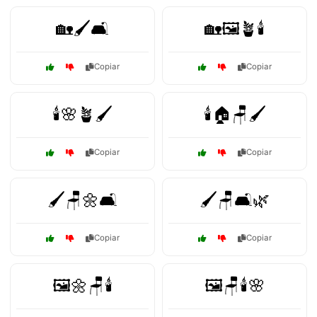
🏡🖌️🛋️
🏡🖼️🪴🕯️
Copiar
Copiar
🕯️🌸🪴🖌️
🕯️🏠🪑🖌️
Copiar
Copiar
🖌️🪑🌼🛋️
🖌️🪑🛋️🌿
Copiar
Copiar
🖼️🌼🪑🕯️
🖼️🪑🕯️🌸