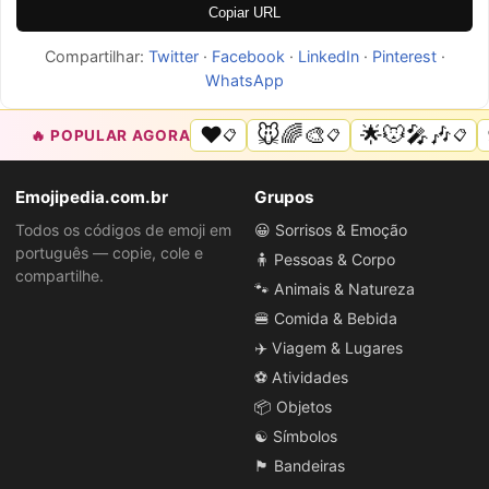
Copiar URL
Compartilhar:
Twitter
·
Facebook
·
LinkedIn
·
Pinterest
·
WhatsApp
❤️
🐭🌈🎨
🌟🐭🎤🎶
🔥 POPULAR AGORA
📋
📋
📋
Emojipedia.com.br
Grupos
Todos os códigos de emoji em
😀 Sorrisos & Emoção
português — copie, cole e
🧍 Pessoas & Corpo
compartilhe.
🐾 Animais & Natureza
🍔 Comida & Bebida
✈️ Viagem & Lugares
⚽ Atividades
📦 Objetos
☯️ Símbolos
🏴 Bandeiras