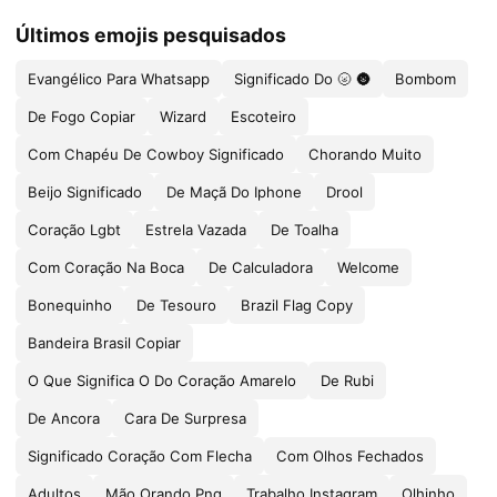
Últimos emojis pesquisados
Evangélico Para Whatsapp
Significado Do 🌝 🌚
Bombom
De Fogo Copiar
Wizard
Escoteiro
Com Chapéu De Cowboy Significado
Chorando Muito
Beijo Significado
De Maçã Do Iphone
Drool
Coração Lgbt
Estrela Vazada
De Toalha
Com Coração Na Boca
De Calculadora
Welcome
Bonequinho
De Tesouro
Brazil Flag Copy
Bandeira Brasil Copiar
O Que Significa O Do Coração Amarelo
De Rubi
De Ancora
Cara De Surpresa
Significado Coração Com Flecha
Com Olhos Fechados
Adultos
Mão Orando Png
Trabalho Instagram
Olhinho