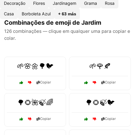
Decoração
Flores
Jardinagem
Grama
Rosa
Casa
Borboleta Azul
+ 63 más
Combinações de emoji de Jardim
126 combinações — clique em qualquer uma para copiar e
colar.
🌱🌸🌼🌳🐦
🌱🌹🍂
Copiar
Copiar
🌳🌻🌺🍃🌈
🌳🌻🍃🐦
Copiar
Copiar