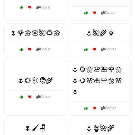
Copiar
Copiar
🌷🌹🌼🌸🌺🌻🌼
🌷🌺🌾🌞
Copiar
Copiar
🌷🌻🌼🌸🌺🌹🌼
🌷🌻🌞🧑‍🌾
🌷🌻🌸🌺🌹🌼🌸
🌷
Copiar
Copiar
🌷🖌️🪑
🌷🪴🌺🌾