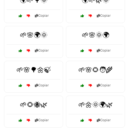
🌍🌱🌳🌞
🌍🌱🌿🌞
Copiar
Copiar
🌱🌸🌍🌞
🌱🌸🌞🌍
Copiar
Copiar
🌱🌸🌳🌼🍃
🌱🌸🌻🧑‍🌾
Copiar
Copiar
🌱🌻🐝🌿
🌱🌼🌞🌍🌿
Copiar
Copiar