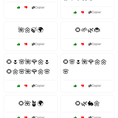
Copiar
Copiar
🌺🌼🍃🌍
🌻🌱🌿🐞
Copiar
Copiar
🌻🌷🌸🌺🌹🌼🌷
🌻🌸🌷🌺🌹🌼🌼
🌻🌼🌸🌺🌹🌼🌸
🌸
Copiar
Copiar
🌻🌺🪴🌍
🌻🌿🐇🌼
Copiar
Copiar