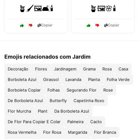
🪴🖌️🖼️🛋️🕯️
🪴🖼️🌸🕯️
Copiar
Copiar
Emojis relacionados com Jardim
Decoração
Flores
Jardinagem
Grama
Rosa
Casa
Borboleta Azul
Girassol
Lavanda
Planta
Folha Verde
Borboleta Copiar
Folhas
Segurando Flor
Rose
De Borboleta Azul
Butterfly
Capetinha Roxo
Flor Murcha
Plant
Da Borboleta Azul
De Flor Para Copiar E Colar
Palmeira
Cacto
Rosa Vermelha
Flor Rosa
Margarida
Flor Branca