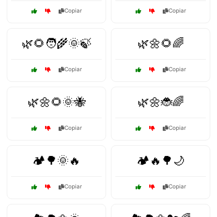
Copiar
Copiar
🌿🌻🧑‍🌾🌞🍃
🌿🌼🌻🌈
Copiar
Copiar
🌿🌼🌻🌞🐝
🌿🌼🐞🌈
Copiar
Copiar
🏕️🌳🌞🔥
🏕️🔥🌳🌙
Copiar
Copiar