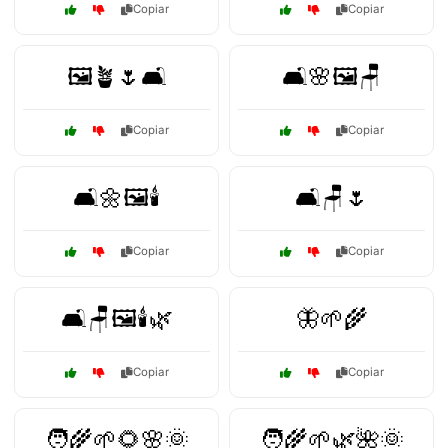
Copiar
Copiar
🖼️🪴🌷🛋️
🛋️🌸🖼️🪑
Copiar
Copiar
🛋️🌼🖼️🕯️
🛋️🪑🌷
Copiar
Copiar
🛋️🪑🖼️🕯️🌿
🦋🌱🌾
Copiar
Copiar
🧑‍🌾🌱🌻🌸🌞
🧑‍🌾🌱🌿🌺🌞