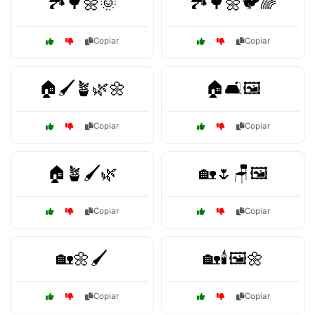
🏞️🌳🌼🌞
🏞️🌳🌼🐦🌈
Copiar
Copiar
🏠🖌️🪴🌿🌼
🏠🛋️🖼️
Copiar
Copiar
🏠🪴🖌️🌿
🏡🌷🪑🖼️
Copiar
Copiar
🏡🌼🖌️
🏡🕯️🖼️🌼
Copiar
Copiar