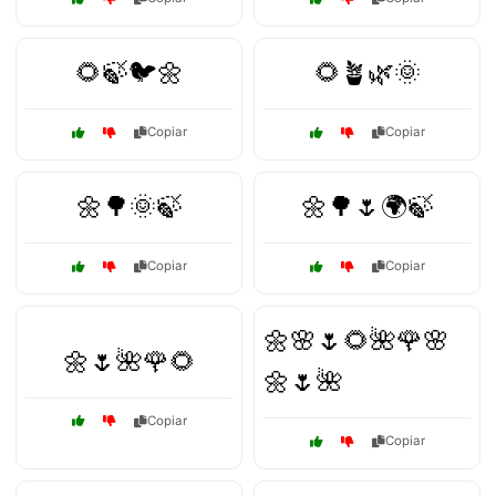
🌻🍃🐦🌼
🌻🪴🌿🌞
Copiar
Copiar
🌼🌳🌞🍃
🌼🌳🌷🌍🍃
Copiar
Copiar
🌼🌸🌷🌻🌺🌹🌸
🌼🌷🌺🌹🌻
🌼🌷🌺
Copiar
Copiar