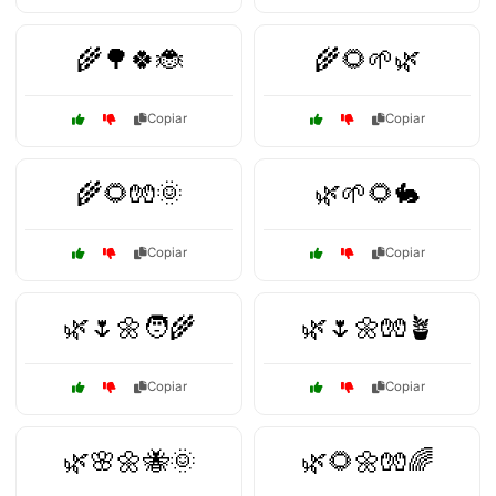
🌾🌳🍀🐞
🌾🌻🌱🌿
Copiar
Copiar
🌾🌻🧤🌞
🌿🌱🌻🐇
Copiar
Copiar
🌿🌷🌼🧑‍🌾
🌿🌷🌼🧤🪴
Copiar
Copiar
🌿🌸🌼🐝🌞
🌿🌻🌼🧤🌈