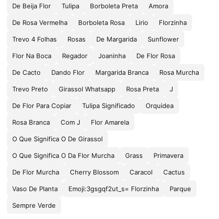
De Beija Flor
Tulipa
Borboleta Preta
Amora
De Rosa Vermelha
Borboleta Rosa
Lirio
Florzinha
Trevo 4 Folhas
Rosas
De Margarida
Sunflower
Flor Na Boca
Regador
Joaninha
De Flor Rosa
De Cacto
Dando Flor
Margarida Branca
Rosa Murcha
Trevo Preto
Girassol Whatsapp
Rosa Preta
J
De Flor Para Copiar
Tulipa Significado
Orquidea
Rosa Branca
Com J
Flor Amarela
O Que Significa O De Girassol
O Que Significa O Da Flor Murcha
Grass
Primavera
De Flor Murcha
Cherry Blossom
Caracol
Cactus
Vaso De Planta
Emoji:3gsgqf2ut_s= Florzinha
Parque
Sempre Verde