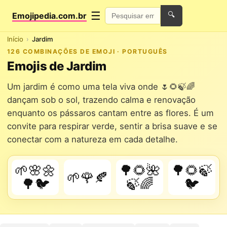
☰
Emojipedia.com.br
🔍
Início
Jardim
126 COMBINAÇÕES DE EMOJI · PORTUGUÊS
Emojis de Jardim
Um jardim é como uma tela viva onde 🌷🌻🍃🌈
dançam sob o sol, trazendo calma e renovação
enquanto os pássaros cantam entre as flores. É um
convite para respirar verde, sentir a brisa suave e se
conectar com a natureza em cada detalhe.
🌱🌸🌼
🌳🌻🌺
🌳🌻🍃
🌱🌹🍂
🌳🐦
🍃🌈
🐦