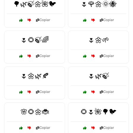
🌳🌿🍃🌼🌺🐦
🌷🌹🌼🌞🐝
Copiar
Copiar
🌷🌻🍃🌈
🌷🌼🌱
Copiar
Copiar
🌷🌼🌿🍂
🌷🌿🍃
Copiar
Copiar
🌸🌻🌼🐞
🌻🌷🌺🌳🐦
Copiar
Copiar