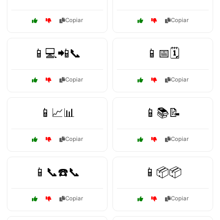
Copiar
Copiar
📱💻📲📞
📱📅🗓️
Copiar
Copiar
📱📈📊
📱📚📝
Copiar
Copiar
📱📞☎️📞
📱📦📦
Copiar
Copiar