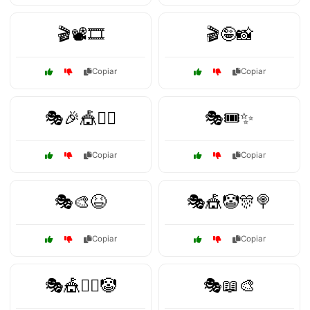
🎬📽️🎞️
🎬🤪📸
Copiar
Copiar
🎭🎉🎪🤹‍♂️
🎭🎟️✨
Copiar
Copiar
🎭🎨😆
🎭🎪🤡🎊🍭
Copiar
Copiar
🎭🎪🤹‍♂️🤡
🎭📖🎨