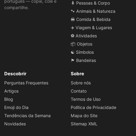
português — copie, cole e
🧍 Pessoas & Corpo
compartilhe.
🐾 Animais & Natureza
🍔 Comida & Bebida
✈️ Viagem & Lugares
⚽ Atividades
📦 Objetos
☯️ Símbolos
🏴 Bandeiras
Descobrir
Sobre
Perguntas Frequentes
Sobre nós
Artigos
Contato
Blog
Termos de Uso
Emoji do Dia
Política de Privacidade
Tendências da Semana
Mapa do Site
Novidades
Sitemap XML