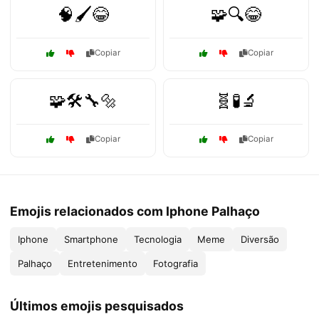
🧠🖌️😂
🧩🔍😂
Copiar
Copiar
🧩🛠️🔧🔩
🧬🧪🔬
Copiar
Copiar
Emojis relacionados com Iphone Palhaço
Iphone
Smartphone
Tecnologia
Meme
Diversão
Palhaço
Entretenimento
Fotografia
Últimos emojis pesquisados