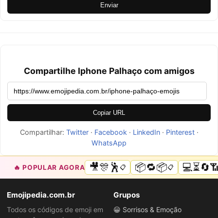
Enviar
Compartilhe Iphone Palhaço com amigos
Copiar URL
Compartilhar:
Twitter
·
Facebook
·
LinkedIn
·
Pinterest
·
WhatsApp
🎥🎊🕺
📦🔁📦
💻⏳🔄
🔥 POPULAR AGORA
📋
📋
Emojipedia.com.br
Grupos
Todos os códigos de emoji em
😀 Sorrisos & Emoção