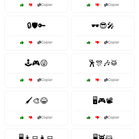
Copiar
Copiar
🔒🛡️🔑
🕶️😎🎤
Copiar
Copiar
🕹️🎮😜
🕺🎊🎶🥁
Copiar
Copiar
🖌️🎨😂
🖥️🎮📽️
Copiar
Copiar
🖥️👨‍💻👩‍💻
🖥️👾😹