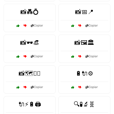
📸💑💍
📸📅📍
Copiar
Copiar
📸🕶️👒
📸🖼️🏛️
Copiar
Copiar
📸🗺️🚶‍♂️
🔋🔌⚙️
Copiar
Copiar
🔌⚡🔋🖨️
🔍🧪🔬🧬