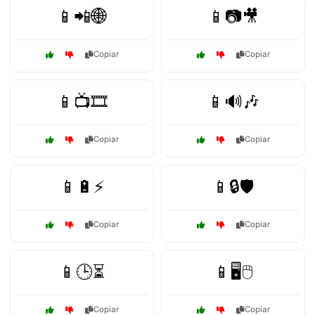
📱📲🌐
📱📷🎥
Copiar
Copiar
📱📺🎞️
📱🔊🎶
Copiar
Copiar
📱🔋⚡
📱🔒🛡️
Copiar
Copiar
📱🕒⏳
📱🖥️🖱️
Copiar
Copiar