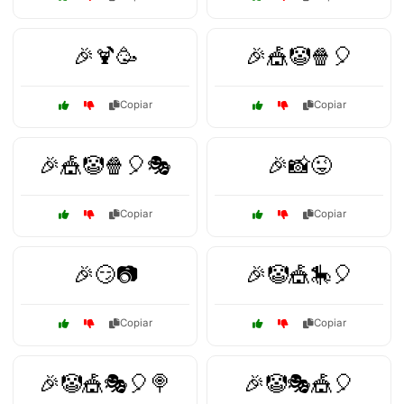
🎉🍹🥳
🎉🎪🤡🍿🎈
Copiar
Copiar
🎉🎪🤡🍿🎈🎭
🎉📸😜
Copiar
Copiar
🎉😏📷
🎉🤡🎪🎠🎈
Copiar
Copiar
🎉🤡🎪🎭🎈🍭
🎉🤡🎭🎪🎈