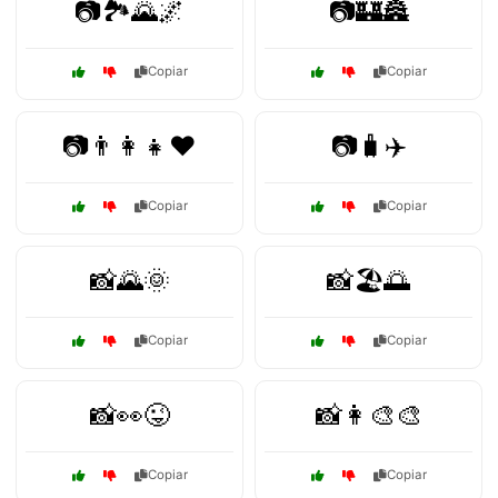
📷🏞️🌄🌌
📷🏰🏯
Copiar
Copiar
📷👨‍👩‍👧❤️
📷🧳✈️
Copiar
Copiar
📸🌄🌞
📸🏖️🌅
Copiar
Copiar
📸👀😜
📸👩‍🎨🎨
Copiar
Copiar