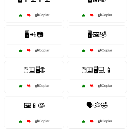
Copiar
Copiar
🖥️📲📷
🖥️🖼️🤣
Copiar
Copiar
🖱️⌨️🖥️🌐
🖱️⌨️🖥️💻📱
Copiar
Copiar
🖼️📱😹
🗣️💭🤣
Copiar
Copiar