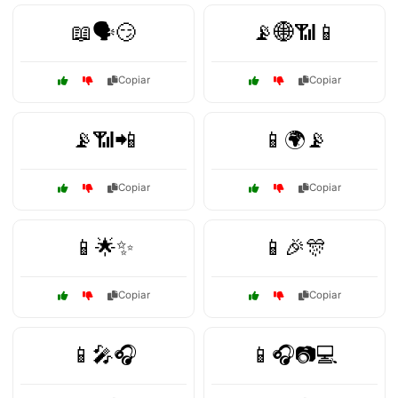
📖🗣️😏
📡🌐📶📱
Copiar
Copiar
📡📶📲
📱🌍📡
Copiar
Copiar
📱🌟✨
📱🎉🎊
Copiar
Copiar
📱🎤🎧
📱🎧📷💻