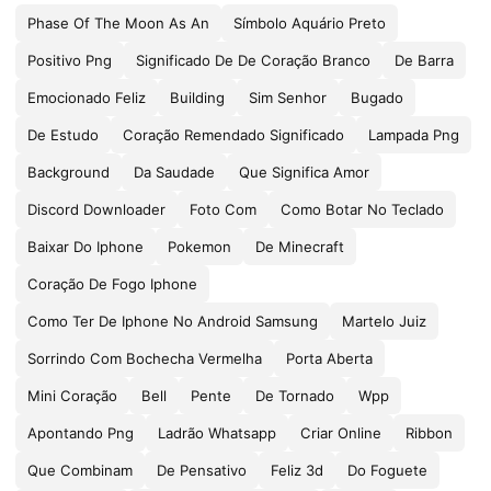
Phase Of The Moon As An
Símbolo Aquário Preto
Positivo Png
Significado De De Coração Branco
De Barra
Emocionado Feliz
Building
Sim Senhor
Bugado
De Estudo
Coração Remendado Significado
Lampada Png
Background
Da Saudade
Que Significa Amor
Discord Downloader
Foto Com
Como Botar No Teclado
Baixar Do Iphone
Pokemon
De Minecraft
Coração De Fogo Iphone
Como Ter De Iphone No Android Samsung
Martelo Juiz
Sorrindo Com Bochecha Vermelha
Porta Aberta
Mini Coração
Bell
Pente
De Tornado
Wpp
Apontando Png
Ladrão Whatsapp
Criar Online
Ribbon
Que Combinam
De Pensativo
Feliz 3d
Do Foguete