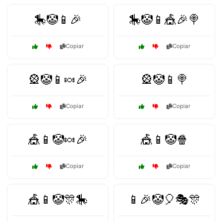
🎠🤡📱🎉
🎠🤡📱🎪🎉🍭
Copiar
Copiar
🎡🤡📱🍬🎉
🎡🤡📱🍭
Copiar
Copiar
🎪📱🤡🍬🎉
🎪📱🤡🍿
Copiar
Copiar
🎪📱🤡🎊🎠
📱🎉🤡🎈🎭🎊