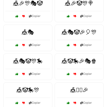
🎪🎉🎊🎭🤡
🎪🎉🤡🎊🍭
Copiar
Copiar
🎪🎭
🎪🎭🤡🎉🎈🎊
Copiar
Copiar
🎪🎭🤡🎊🎠
🎪🤡🎠🎉🎭🍿
Copiar
Copiar
🎪🤡🎠🎊
🎪🤹‍♀️🎉
Copiar
Copiar