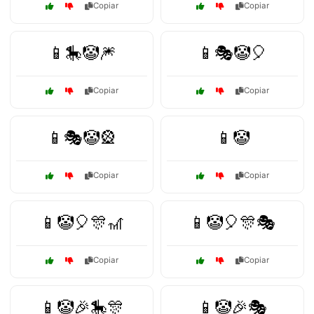
Copiar
Copiar
📱🎠🤡🎆
📱🎭🤡🎈
Copiar
Copiar
📱🎭🤡🎡
📱🤡
Copiar
Copiar
📱🤡🎈🎊🎢
📱🤡🎈🎊🎭
Copiar
Copiar
📱🤡🎉🎠🎊
📱🤡🎉🎭