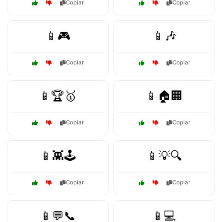
Copiar
Copiar
📱🎮
📱🎶
Copiar
Copiar
📱🏆🥇
📱🏠🏢
Copiar
Copiar
📱👾🕹️
📱💡🔍
Copiar
Copiar
📱💬📞
📱💻