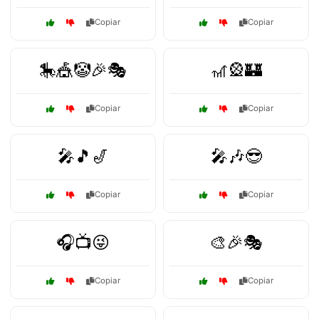
Copiar
Copiar
🎠🎪🤡🎉🎭
🎢🎡🏰
Copiar
Copiar
🎤🎵🎷
🎤🎶😎
Copiar
Copiar
🎧📺😜
🎨🎉🎭
Copiar
Copiar