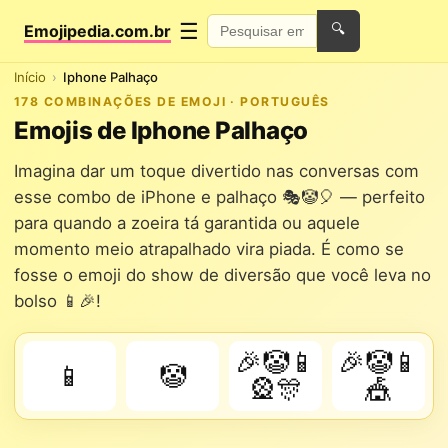
☰
Emojipedia.com.br
🔍
Início
Iphone Palhaço
178 COMBINAÇÕES DE EMOJI · PORTUGUÊS
Emojis de Iphone Palhaço
Imagina dar um toque divertido nas conversas com
esse combo de iPhone e palhaço 🎭🤡🎈 — perfeito
para quando a zoeira tá garantida ou aquele
momento meio atrapalhado vira piada. É como se
fosse o emoji do show de diversão que você leva no
bolso 📱🎉!
🎉🤡📱
🎉🤡📱
📱
🤡
🎡🎊
🎪