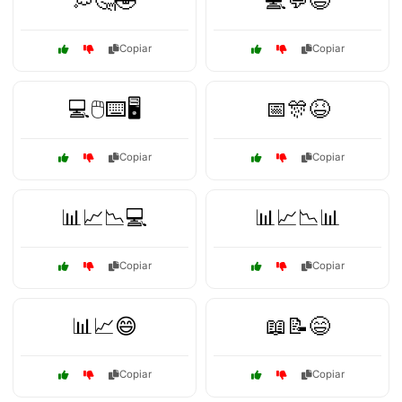
💭🤔🤣
💻💬😅
Copiar
Copiar
💻🖱️⌨️🖥️
📅🎊😆
Copiar
Copiar
📊📈📉💻
📊📈📉📊
Copiar
Copiar
📊📈😄
📖📝😄
Copiar
Copiar