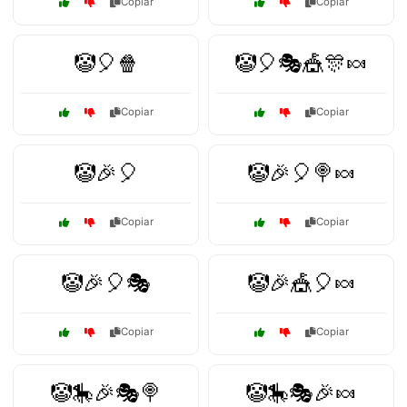
Copiar
Copiar
🤡🎈🍿
🤡🎈🎭🎪🎊🍬
Copiar
Copiar
🤡🎉🎈
🤡🎉🎈🍭🍬
Copiar
Copiar
🤡🎉🎈🎭
🤡🎉🎪🎈🍬
Copiar
Copiar
🤡🎠🎉🎭🍭
🤡🎠🎭🎉🍬