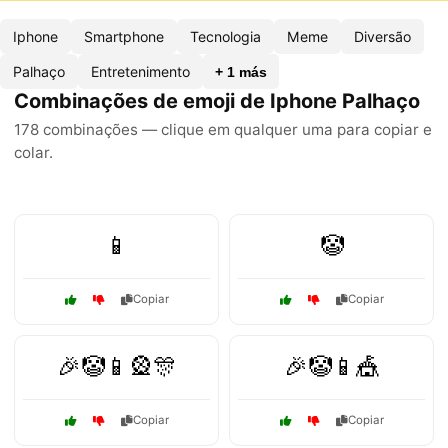
Iphone
Smartphone
Tecnologia
Meme
Diversão
Palhaço
Entretenimento
+ 1 más
Combinações de emoji de Iphone Palhaço
178 combinações — clique em qualquer uma para copiar e
colar.
📱
🤡
Copiar
Copiar
🎉🤡📱🎡🎊
🎉🤡📱🎪
Copiar
Copiar