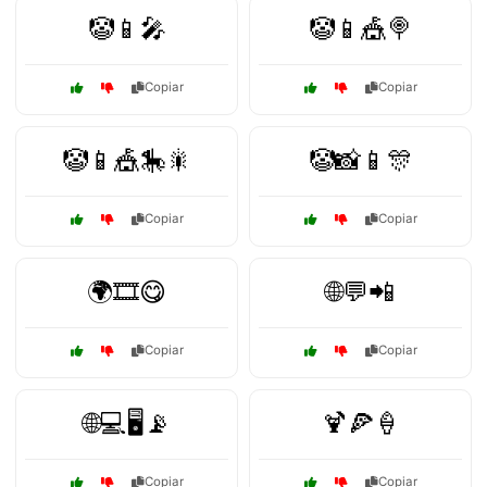
🤡📱🎤
🤡📱🎪🍭
Copiar
Copiar
🤡📱🎪🎠🎇
🤡📸📱🎊
Copiar
Copiar
🌍🎞️😋
🌐💬📲
Copiar
Copiar
🌐💻🖥️📡
🍹🍕🍦
Copiar
Copiar