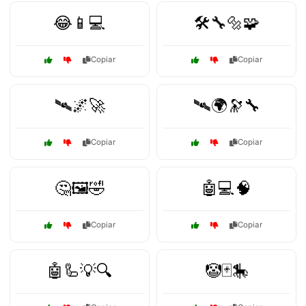
😂📱💻
🛠️🔧🔩🧩
Copiar
Copiar
🛰️🌌🚀
🛰️🌍🔭🔧
Copiar
Copiar
🤔🖼️🤣
🤖💻🧠
Copiar
Copiar
🤖🦾💡🔍
🤡🃏🎠