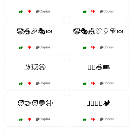
Copiar
Copiar
🤡🎪🎉🎭🍬
🤡🎭🎪🎊🎈🍭🍬
Copiar
Copiar
🤳💥😅
🤹‍♂️🎪🎟️
Copiar
Copiar
🧑‍🤝‍🧑💬😆
🧗‍♀️🚵‍♂️🏕️
Copiar
Copiar