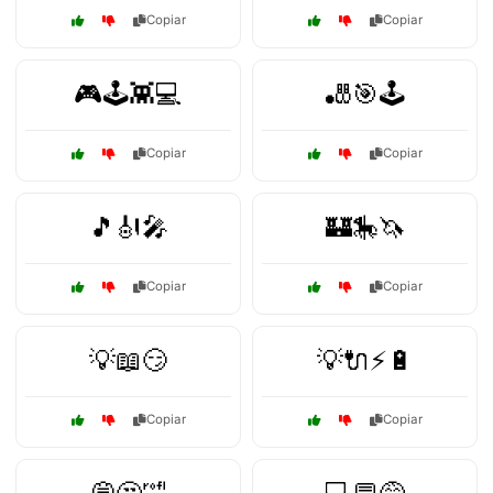
Copiar
Copiar
🎮🕹️👾💻
🎳🎯🕹️
Copiar
Copiar
🎵🎻🎤
🏰🎠🦄
Copiar
Copiar
💡📖😏
💡🔌⚡🔋
Copiar
Copiar