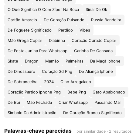
O Que Significa O Com Zíper Na Boca
Sinal De Ok
Cartão Amarelo
De Coração Pulsando
Russia Bandeira
De Foguete Significado
Perdido
Vibes
Mão Grega Copiar
Diabinha
Coração Curado Copiar
De Festa Junina Para Whatsapp
Carinha De Cansada
Skate
Dragon
Mamão
Palmeiras
Da Maçã Iphone
De Dinossauro
Coração 3d Png
De Aliança Iphone
De Sobrancelha
2024
Olho Arregalado
Coração Partido Iphone Png
Bebe Png
Gato Apaixonado
De Boi
Mão Fechada
Criar Whatsapp
Passando Mal
Símbolo Da Administração
De Coração Branco Significado
Palavras-chave parecidas
por similaridade · 2 resultados