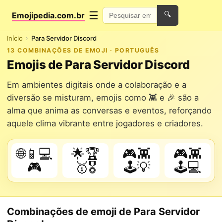
☰
Emojipedia.com.br
🔍
Início
Para Servidor Discord
13 COMBINAÇÕES DE EMOJI · PORTUGUÊS
Emojis de Para Servidor Discord
Em ambientes digitais onde a colaboração e a
diversão se misturam, emojis como 👾 e 🎉 são a
alma que anima as conversas e eventos, reforçando
aquele clima vibrante entre jogadores e criadores.
🌐📱💻
🌟🏆
🎮👾
🎮👾
🎮
🥇🎖️
🕹️💡
🕹️💻
Combinações de emoji de Para Servidor