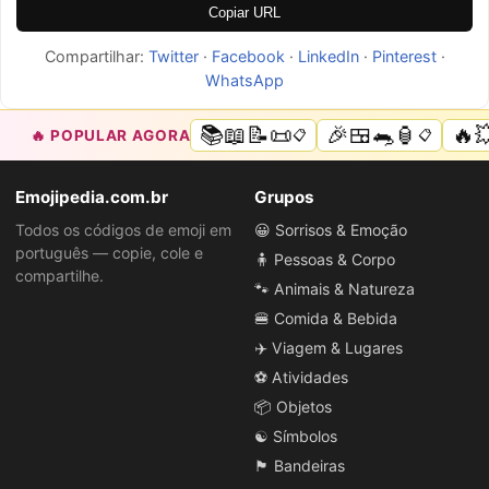
Copiar URL
Compartilhar:
Twitter
·
Facebook
·
LinkedIn
·
Pinterest
·
WhatsApp
📚📖📝📜
🎉🍱🐀🏮
🔥
🔥 POPULAR AGORA
📋
📋
Emojipedia.com.br
Grupos
Todos os códigos de emoji em
😀 Sorrisos & Emoção
português — copie, cole e
🧍 Pessoas & Corpo
compartilhe.
🐾 Animais & Natureza
🍔 Comida & Bebida
✈️ Viagem & Lugares
⚽ Atividades
📦 Objetos
☯️ Símbolos
🏴 Bandeiras