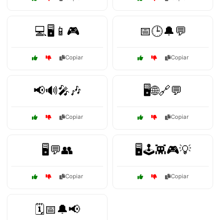
💻🖥️📱🎮
📅🕒🔔💬
Copiar
Copiar
📢🔊🎤🎶
🖥️🌐🔗💬
Copiar
Copiar
🖥️💬👥
🖥️🕹️👾🎮💡
Copiar
Copiar
🗓️📅🔔📢