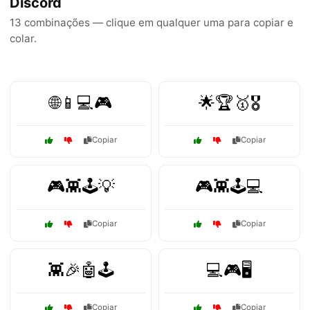
Discord
13 combinações — clique em qualquer uma para copiar e
colar.
🌐📱💻🎮
🌟🏆🥇🎖️
Copiar
Copiar
🎮👾🕹️💡
🎮👾🕹️💻
Copiar
Copiar
👾🎉🤖🕹️
💻🎮🖥️
Copiar
Copiar