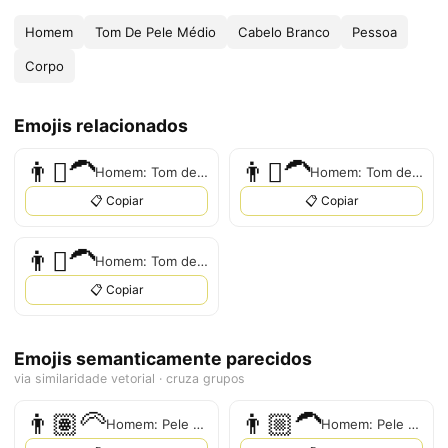
Homem
Tom De Pele Médio
Cabelo Branco
Pessoa
Corpo
Emojis relacionados
👨‍🏼‍‍‍🦱
👨‍🏾‍‍‍🦱
Homem: Tom de pele claro, Cabelo branco
Homem: Tom de pele médio-escuro, Cabelo branco
📋 Copiar
📋 Copiar
👨‍🏿‍‍‍🦱
Homem: Tom de pele escuro, Cabelo branco
📋 Copiar
Emojis semanticamente parecidos
via similaridade vetorial · cruza grupos
👨🏽‍🦳
👨🏼‍🦱
Homem: Pele Média, Cabelo Branco
Homem: Pele Médio-Clara, Cabelo Branco