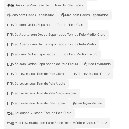
🤚🏿
Dorso da Mão Levantado: Tom de Pele Escuro
🖐️
🖐
Mão com Dedos Espalhados
Mão com Dedos Espalhados
🖐🏻
Mão com Dedos Espalhados: Tom de Pele Claro
🖐🏼
Mão Aberta com Dedos Espalhados Tom de Pele Médio-Claro
🖐🏽
Mão Aberta com Dedos Espalhados Tom de Pele Médio
🖐🏾
Mão com Dedos Espalhados: Tom de Pele Médio-Escuro
🖐🏿
✋
Mão com Dedos Espalhados de Pele Escura
Mão Levantada
✋🏻
✋🏼
Mão Levantada, Tom de Pele Claro
Mão Levantada, Tipo-2
✋🏽
Mão Levantada, Tom de Pele Médio
✋🏾
Mão Levantada, Tom de Pele Médio-Escuro
✋🏿
🖖
Mão Levantada, Tom de Pele Escuro
Saudação Vulcan
🖖🏻
Saudação Vulcana: Tom de Pele Claro
🖖🏼
Mão Levantada com Parte Entre Dedo Médio e Anelar, Tipo-2