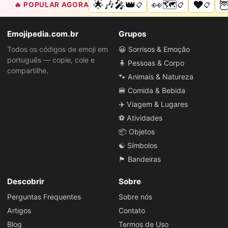
🌟🎶🎤👑
👀🗺️
❤️

🔥 POPULAR AGORA
📋
📋
📋
Emojipedia.com.br
Grupos
Todos os códigos de emoji em
😀 Sorrisos & Emoção
português — copie, cole e
🧍 Pessoas & Corpo
compartilhe.
🐾 Animais & Natureza
🍔 Comida & Bebida
✈️ Viagem & Lugares
⚽ Atividades
📦 Objetos
☯️ Símbolos
🏴 Bandeiras
Descobrir
Sobre
Perguntas Frequentes
Sobre nós
Artigos
Contato
Blog
Termos de Uso